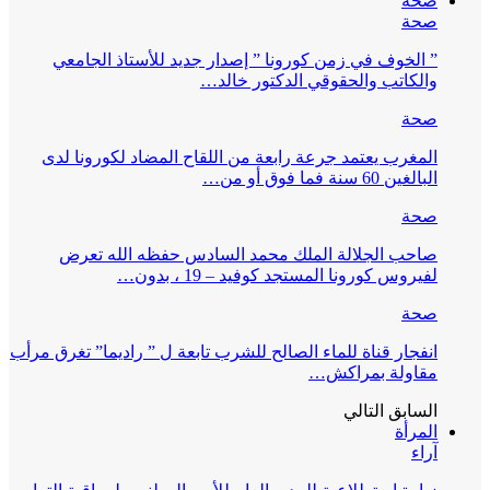
صحة
صحة
” الخوف في زمن كورونا ” إصدار جديد للأستاذ الجامعي
والكاتب والحقوقي الدكتور خالد…
صحة
المغرب يعتمد جرعة رابعة من اللقاح المضاد لكورونا لدى
البالغين 60 سنة فما فوق أو من…
صحة
صاحب الجلالة الملك محمد السادس حفظه الله تعرض
لفيروس كورونا المستجد كوفيد – 19 ، بدون…
صحة
انفجار قناة للماء الصالح للشرب تابعة ل ” راديما” تغرق مرأب
مقاولة بمراكش…
السابق
التالي
المرأة
آراء