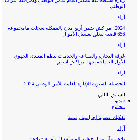
زيارة استطلاعية للمدير العام للأمن الوطني ولمراقبة التراب
الوطني
آراء
2024 : مراكش ضمن أربع مدن بالممكلة سجلت مامجموعه
656 قضية تتعلق بغسيل الأموال
آراء
غرفة التجارة والصناعة والخدمات تنظم المنتدى الجهوي
الأول للسياحة بجهة مراكش آسفي
آراء
الحصيلة السنوية للإدارة العامة للأمن الوطني 2024
السابق
التالي
فيديو
مجتمع
تفكيك عصابة إجرامية رقمية
آراء
بلاغ بشأن جدل تنظيم الصحافة الرياضية ” بلاغ”