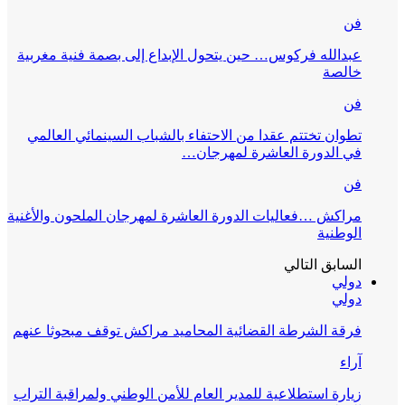
فن
عبدالله فركوس… حين يتحول الإبداع إلى بصمة فنية مغربية
خالصة
فن
تطوان تختتم عقدا من الاحتفاء بالشباب السينمائي العالمي
في الدورة العاشرة لمهرجان…
فن
مراكش …فعاليات الدورة العاشرة لمهرجان الملحون والأغنية
الوطنية
السابق
التالي
دولي
دولي
فرقة الشرطة القضائية المحاميد مراكش توقف مبحوثا عنهم
آراء
زيارة استطلاعية للمدير العام للأمن الوطني ولمراقبة التراب