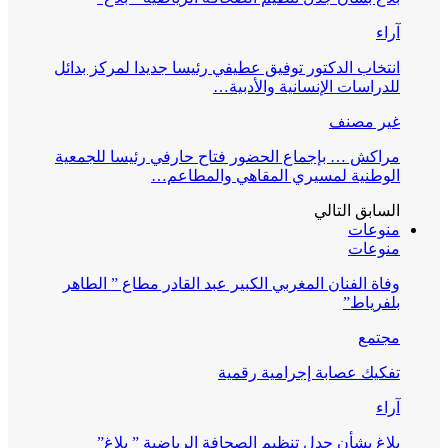
آراء
انتخاب الدكتور توفيق عطيفي رئيسا جديدا لمركز بدائل
للدراسات الإنسانية والأدبية…
غير مصنف
مراكش … بإجماع الحضور فتاح حارفي رئيسا للجمعية
الوطنية لمسيري المقاهي والمطاعم…
السابق
التالي
منوعات
منوعات
وفاة الفنان المغربي الكبير عبد القادر مطاع ” الطاهر
بلفرياط”
مجتمع
تفكيك عصابة إجرامية رقمية
آراء
بلاغ بشأن جدل تنظيم الصحافة الرياضية ” بلاغ”