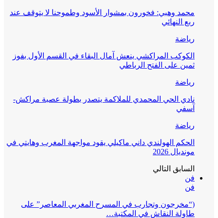
محمد وهبي: فخورون بمشوار الأسود وطموحنا لا يتوقف عند
ربع النهائي
رياضة
الكوكب المراكشي ينعش آمال البقاء في القسم الأول بفوز
ثمين على الفتح الرباطي
رياضة
نادي الحي المحمدي للملاكمة يتصدر بطولة عصبة مراكش-
آسفي
رياضة
الحكم الهولندي داني ماكيلي يقود مواجهة المغرب وهايتي في
مونديال 2026
السابق
التالي
فن
فن
(“مخرجون وتجارب في المسرح المغربي المعاصر” على
طاولة النقاش في المكتبة…