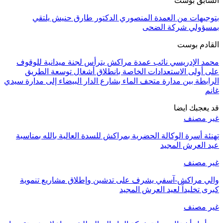
السابق بوست
بتوجيهات من العمدة المنصوري الدكتور طارق حنيش يلتقي
بمسؤولي شركة الضحى
القادم بوست
محمد الإدريسي نائب عمدة مراكش يترأس لجنة ميدانية للوقوف
على أولى الاستعدادات الخاصة بانطلاق أشغال توسعة الطريق
الرابطة بين مدارة متحف الماء بشارع الدار البيضاء إلى مدارة سيدي
غانم
قد يعجبك ايضا
غير مصنف
تهنئة أسرة الوكالة الحضرية بمراكش للسدة العالية بالله بمناسبة
عيد العرش المجيد
غير مصنف
والي مراكش-آسفي يشرف على تدشين وإطلاق مشاريع تنموية
كبرى تخليداً لعيد العرش المجيد
غير مصنف