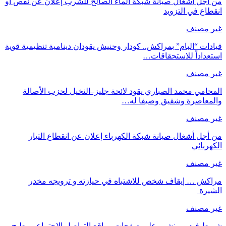
من أجل أشغال صيانة شبكة الماء الصالح للشرب إعلان عن نقص او
انقطاع في التزويد
غير مصنف
قيادات “البام” بمراكش.. كودار وحنيش يقودان دينامية تنظيمية قوية
استعداداً للاستحقاقات…
غير مصنف
المحامي محمد الصباري يقود لائحة جليز–النخيل لحزب الأصالة
والمعاصرة وشقيق وصيفا له…
غير مصنف
من أجل أشغال صيانة شبكة الكهرباء إعلان عن انقطاع التيار
الكهربائي
غير مصنف
مراكش … إيقاف شخص للاشتباه في حيازته و ترويجه مخدر
الشيرة
غير مصنف
شريط فيديو منشور على صفحات مواقع التواصل الاجتماعي يطيح