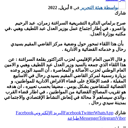
بواسطة
هيئة التحرير
في
8 أبريل, 2022
شارك
صرح برلماني الدائرة التشريعية السراغنة زمران، عبد الرحيم
واعمرو ، في إطار اجتماع عمل بوزير العدل عبد اللطيف وهبي ،في
مكتبه بوزارة العدل.
بأن هذا اللقاء تمحور حول وضعية مركز القاضي المقيم بسيدي
رحال و خدماته القضائية و الادارية .
و قال الامين العام الإقليمي لحزب التراكتور بقلعة السراغنة : عن
هذا اللقاء الذي جمعه بالسيد وزير العدل عبد اللطيف وهبي و الامين
العام الوطني لحزب الأصالة و المعاصرة ، أن السيد الوزير وعده
بزيارة رسمية لمركز القاضي المقيم بسيدي رحال في الاسابيع
المقبلة ، قصد الإطلاع على قضاء الاغراض الادارية للمواطنين، و
القضائية للمتقاضين بشكل يومي . مضيفا بحسب تعبيره ، ان هدفه
هو تقريب المصالح القضائية من المواطنين ، في اطار قضاء القرب
،والذي سيساهم لا محالة في إنعاش النشاط الإقتصادي والاجتماعي
بمدينة سيدي رحال .
شارك
WhatsApp
Twitter
Facebook
البريد الإلكتروني
Facebook
Viber
Telegram
Messenger
طباعة