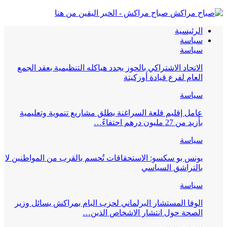
صباح مراكش - الخبر اليقين من هنا
الرئيسية
سياسة
سياسة
الاتحاد الاشتراكي بالحوز يجدد هياكله التنظيمية بعقد الجمع
العام لفرع قيادة أوزكيتة
سياسة
عامل إقليم قلعة السراغنة يطلق مشاريع تنموية وتعليمية
بأزيد من 27 مليون درهم احتفاءً…
سياسة
يونس بو سكسو: الاستحقاقات تُحسم بالقرب من المواطنين لا
بالتراشق السياسي
سياسة
الوفا المستشار البرلماني لحزب البام بمراكش يسائل وزير
الصحة حول انتشار الاشخاص الذين…