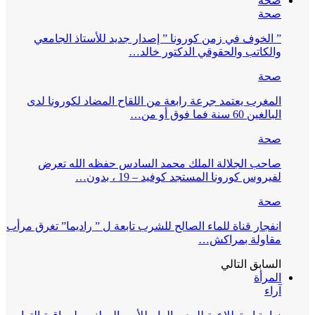
صحة
صحة
” الخوف في زمن كورونا ” إصدار جديد للأستاذ الجامعي
والكاتب والحقوقي الدكتور خالد…
صحة
المغرب يعتمد جرعة رابعة من اللقاح المضاد لكورونا لدى
البالغين 60 سنة فما فوق أو من…
صحة
صاحب الجلالة الملك محمد السادس حفظه الله تعرض
لفيروس كورونا المستجد كوفيد – 19 ، بدون…
صحة
انفجار قناة للماء الصالح للشرب تابعة ل ” راديما” تغرق مرأب
مقاولة بمراكش…
السابق
التالي
المرأة
آراء