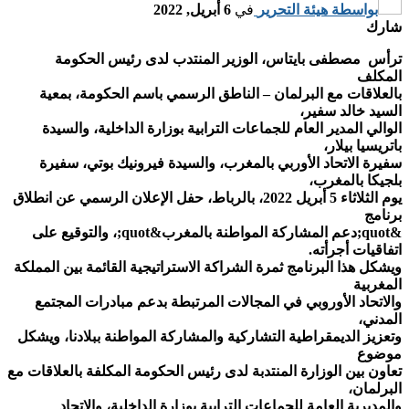
بواسطة
هيئة التحرير
في
6 أبريل, 2022
شارك
ترأس مصطفى بايتاس، الوزير المنتدب لدى رئيس الحكومة
المكلف
بالعلاقات مع البرلمان – الناطق الرسمي باسم الحكومة، بمعية
السيد خالد سفير،
الوالي المدير العام للجماعات الترابية بوزارة الداخلية، والسيدة
باتريسيا بيلار،
سفيرة الاتحاد الأوربي بالمغرب، والسيدة فيرونيك بوتي، سفيرة
بلجيكا بالمغرب،
يوم الثلاثاء 5 أبريل 2022، بالرباط، حفل الإعلان الرسمي عن انطلاق
برنامج
&quot;دعم المشاركة المواطنة بالمغرب&quot;، والتوقيع على
اتفاقيات أجرأته.
ويشكل هذا البرنامج ثمرة الشراكة الاستراتيجية القائمة بين المملكة
المغربية
والاتحاد الأوروبي في المجالات المرتبطة بدعم مبادرات المجتمع
المدني،
وتعزيز الديمقراطية التشاركية والمشاركة المواطنة ببلادنا، ويشكل
موضوع
تعاون بين الوزارة المنتدبة لدى رئيس الحكومة المكلفة بالعلاقات مع
البرلمان،
والمديرية العامة للجماعات الترابية بوزارة الداخلية، والاتحاد