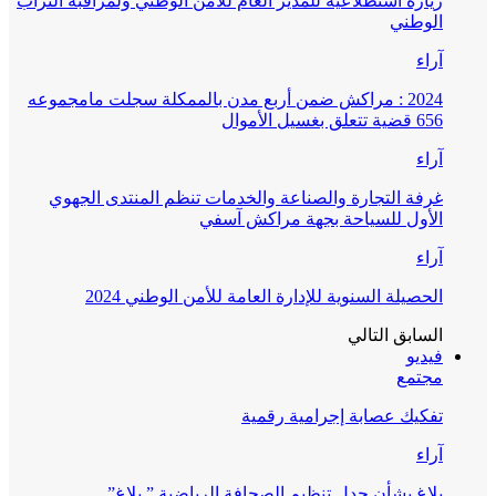
زيارة استطلاعية للمدير العام للأمن الوطني ولمراقبة التراب
الوطني
آراء
2024 : مراكش ضمن أربع مدن بالممكلة سجلت مامجموعه
656 قضية تتعلق بغسيل الأموال
آراء
غرفة التجارة والصناعة والخدمات تنظم المنتدى الجهوي
الأول للسياحة بجهة مراكش آسفي
آراء
الحصيلة السنوية للإدارة العامة للأمن الوطني 2024
السابق
التالي
فيديو
مجتمع
تفكيك عصابة إجرامية رقمية
آراء
بلاغ بشأن جدل تنظيم الصحافة الرياضية ” بلاغ”