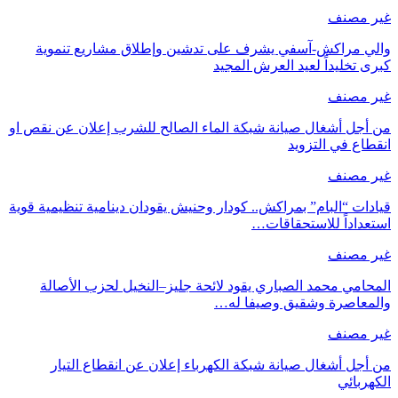
غير مصنف
والي مراكش-آسفي يشرف على تدشين وإطلاق مشاريع تنموية
كبرى تخليداً لعيد العرش المجيد
غير مصنف
من أجل أشغال صيانة شبكة الماء الصالح للشرب إعلان عن نقص او
انقطاع في التزويد
غير مصنف
قيادات “البام” بمراكش.. كودار وحنيش يقودان دينامية تنظيمية قوية
استعداداً للاستحقاقات…
غير مصنف
المحامي محمد الصباري يقود لائحة جليز–النخيل لحزب الأصالة
والمعاصرة وشقيق وصيفا له…
غير مصنف
من أجل أشغال صيانة شبكة الكهرباء إعلان عن انقطاع التيار
الكهربائي