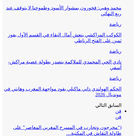
محمد وهبي: فخورون بمشوار الأسود وطموحنا لا يتوقف عند
ربع النهائي
رياضة
الكوكب المراكشي ينعش آمال البقاء في القسم الأول بفوز
ثمين على الفتح الرباطي
رياضة
نادي الحي المحمدي للملاكمة يتصدر بطولة عصبة مراكش-
آسفي
رياضة
الحكم الهولندي داني ماكيلي يقود مواجهة المغرب وهايتي في
مونديال 2026
السابق
التالي
فن
فن
(“مخرجون وتجارب في المسرح المغربي المعاصر” على
طاولة النقاش في المكتبة…