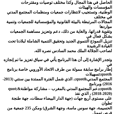
الحاصل في هذا المجال وكذا مختلف توصيات ومقترحات
المؤسسات والهيئات
الوطنية، وتستجيب لانتظارات جمعيات ومنظمات المجتمع المدني
في مختلف
المجالات المرتبطة بالبيئة القانونية والمؤسساتية للجمعيات وتنمية
مواردها
وتقوية قدراتها، والغاية من ذلك، دعم وتعزيز مساهمة الجمعيات
بشكل فعال في
تنزيل النموذج التنموي الجديد وتحقيق التنمية الشاملة لبلادنا تحت
القيادة الرشيدة
لصاحب الجلالة الملك محمد السادس نصره الله.
وتجدر الإشارة إلى أن هذا البرنامج يأتي في سياق تعزيز ما تم إنجازه
في
إطار برامج سابقة ممولة من طرف الاتحاد الأوروبي خاصة برنامج
&quot;تسهيلات
المجتمع المدني&quot;، الذي شمل الفترة الممتدة بين سنتي (2013-
2016) وبرنامج
&quot;دعم المجتمع المدني بالمغرب – مشاركة مواطنة&quot;
(2018-2020) ، الذي نفذ
على مستوى أربع جهات (جهة الدار البيضاء سطات، جهة طنجة
تطوان
الحسيمة، جهة سوس ماسة، وجهة الشرق) ومكن 235 جمعية من
فرص تمويل