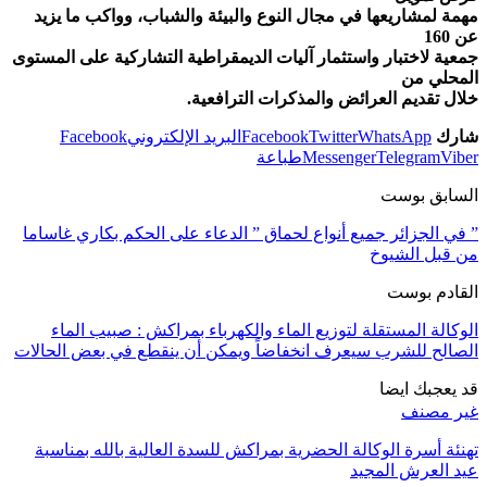
مهمة لمشاريعها في مجال النوع والبيئة والشباب، وواكب ما يزيد
عن 160
جمعية لاختبار واستثمار آليات الديمقراطية التشاركية على المستوى
المحلي من
خلال تقديم العرائض والمذكرات الترافعية.
شارك
WhatsApp
Twitter
Facebook
البريد الإلكتروني
Facebook
Viber
Telegram
Messenger
طباعة
السابق بوست
” في الجزائر جميع أنواع لحماق ” الدعاء على الحكم بكاري غاساما
من قبل الشيوخ
القادم بوست
الوكالة المستقلة لتوزيع الماء والكهرباء بمراكش : صبيب الماء
الصالح للشرب سيعرف انخفاضاً ويمكن أن ينقطع في بعض الحالات
قد يعجبك ايضا
غير مصنف
تهنئة أسرة الوكالة الحضرية بمراكش للسدة العالية بالله بمناسبة
عيد العرش المجيد