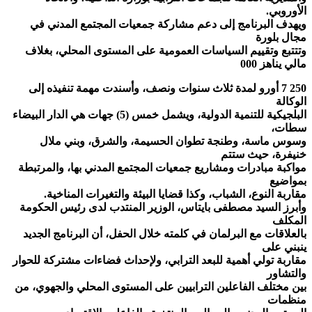
الأوروبي.
ويهدف البرنامج إلى دعم مشاركة جمعيات المجتمع المدني في
مجال بلورة
وتتتبع وتقييم السياسات العمومية على المستوى المحلي، بغلاف
مالي يناهز 000
250 7 أورو لمدة ثلاث سنوات ونصف، وأسندت مهمة تنفيذه إلى
الوكالة
البلجيكية للتنمية الدولية، ويشمل خمس (5) جهات هي الدار البيضاء
سطات،
وسوس ماسة، وطنجة تطوان الحسيمة، والشرق، وبني ملال
خنيفرة، حيث ستتم
مواكبة مبادرات ومشاريع جمعيات المجتمع المدني بها، والمرتبطة
بمواضيع
مقاربة النوع، الشباب، وكذا قضايا البيئة والتغيرات المناخية.
وأبرز السيد مصطفى بايتاس، الوزير المنتدب لدى رئيس الحكومة
المكلف
بالعلاقات مع البرلمان في كلمته خلال الحفل، أن البرنامج الجديد
ينبني على
مقاربة تولي أهمية للبعد الترابي، ولإحداث فضاءات مشتركة للحوار
والتشاور
بين مختلف الفاعلين الترابيين على المستوى المحلي والجهوي، من
منظمات