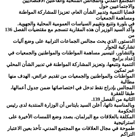
المجتمع المدني والمجالس المنتخبة والفاعلين الاقتصاديين
والاجتماعيين حول
قضايا التنمية وتدبير الشأن العام، تعزيزا للمشاركة المواطنة
ومساهمة الجمعيات
في بلورة وتتبع وتقييم السياسات العمومية المحلية والجهوية.
وأكد السيد الوزير أن هذه المقاربة تنسجم مع مقتضيات الفصل 136
من
الدستور، الذي يحث مجالس الجماعات الترابية على وضع آليات
تشاركية للحوار
والتشاور، لتيسير مساهمة المواطنات والمواطنين والجمعيات في
إعداد برامج
التنمية وتتبعها، وتعزيز المشاركة المواطنة في تدبير الشأن المحلي
عبر تمكين
المواطنات والمواطنين والجمعيات من تقديم عرائض، الهدف منها
مطالبة
المجالس بإدراج نقط تدخل في اختصاصاتها ضمن جدول أعمالها،
طبقا للفقرة
الثانية من الفصل 139.
وبالمناسبة ذاتها، أعلن السيد بايتاس أن الوزارة المنتدبة لدى رئيس
الحكومة
المكلفة بالعلاقات مع البرلمان، بصدد وضع اللمسات الأخيرة على
استراتيجية
طموحة في مجال العلاقات مع المجتمع المدني، تأخذ بعين الاعتبار
التراكم