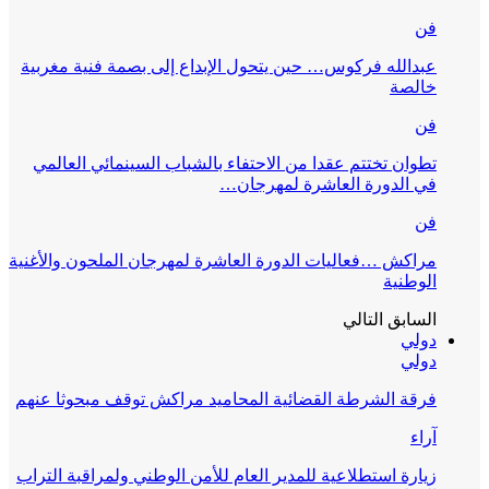
فن
عبدالله فركوس… حين يتحول الإبداع إلى بصمة فنية مغربية
خالصة
فن
تطوان تختتم عقدا من الاحتفاء بالشباب السينمائي العالمي
في الدورة العاشرة لمهرجان…
فن
مراكش …فعاليات الدورة العاشرة لمهرجان الملحون والأغنية
الوطنية
السابق
التالي
دولي
دولي
فرقة الشرطة القضائية المحاميد مراكش توقف مبحوثا عنهم
آراء
زيارة استطلاعية للمدير العام للأمن الوطني ولمراقبة التراب