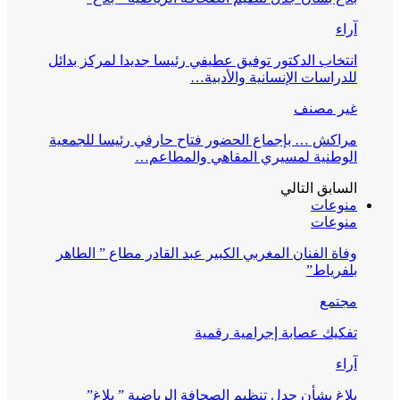
آراء
انتخاب الدكتور توفيق عطيفي رئيسا جديدا لمركز بدائل
للدراسات الإنسانية والأدبية…
غير مصنف
مراكش … بإجماع الحضور فتاح حارفي رئيسا للجمعية
الوطنية لمسيري المقاهي والمطاعم…
السابق
التالي
منوعات
منوعات
وفاة الفنان المغربي الكبير عبد القادر مطاع ” الطاهر
بلفرياط”
مجتمع
تفكيك عصابة إجرامية رقمية
آراء
بلاغ بشأن جدل تنظيم الصحافة الرياضية ” بلاغ”