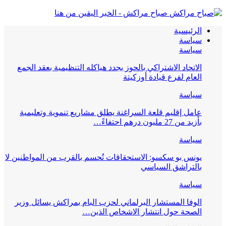
صباح مراكش - الخبر اليقين من هنا
الرئيسية
سياسة
سياسة
الاتحاد الاشتراكي بالحوز يجدد هياكله التنظيمية بعقد الجمع
العام لفرع قيادة أوزكيتة
سياسة
عامل إقليم قلعة السراغنة يطلق مشاريع تنموية وتعليمية
بأزيد من 27 مليون درهم احتفاءً…
سياسة
يونس بو سكسو: الاستحقاقات تُحسم بالقرب من المواطنين لا
بالتراشق السياسي
سياسة
الوفا المستشار البرلماني لحزب البام بمراكش يسائل وزير
الصحة حول انتشار الاشخاص الذين…