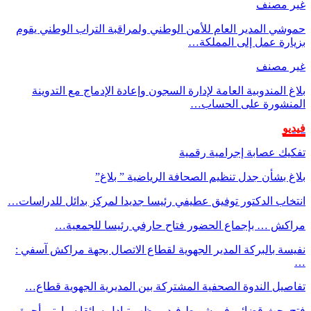
غير مصنف
حموشي المدير العام للأمن الوطني ولمراقبة التراب الوطني يقوم
بزيارة عمل إلى المملكة…
غير مصنف
بلاغ المندوبية العامة لإدارة السجون وإعادة الإدماج مع التدوينة
المنشورة على الحساب…
فيديو
تفكيك عصابة إجرامية رقمية
بلاغ بشأن جدل تنظيم الصحافة الرياضية ” بلاغ”
انتخاب الدكتور توفيق عطيفي رئيسا جديدا لمركز بدائل للدراسات…
مراكش … بإجماع الحضور فتاح حارفي رئيسا للجمعية…
نفيسة بالبركة المدير الجهوية لقطاع الاتصال بجهة مراكش آسفي :
…
تفاصيل الندوة الصحفية المشتركة بين المديرية الجهوية قطاع…
فتح بحث قضائي في شريط فيديو يظهر تبادل سائقا سيارتي أجرة…