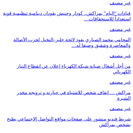
غير مصنف
قيادات “البام” بمراكش.. كودار وحنيش يقودان دينامية تنظيمية قوية
استعداداً للاستحقاقات…
غير مصنف
المحامي محمد الصباري يقود لائحة جليز–النخيل لحزب الأصالة
والمعاصرة وشقيق وصيفا له…
غير مصنف
من أجل أشغال صيانة شبكة الكهرباء إعلان عن انقطاع التيار
الكهربائي
غير مصنف
مراكش … إيقاف شخص للاشتباه في حيازته و ترويجه مخدر
الشيرة
غير مصنف
شريط فيديو منشور على صفحات مواقع التواصل الاجتماعي يطيح
بشخص بمراكش