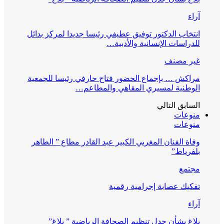
آراء
انتخاب الدكتور توفيق عطيفي رئيسا جديدا لمركز بدائل
للدراسات الإنسانية والأدبية…
غير مصنف
مراكش … بإجماع الحضور فتاح حارفي رئيسا للجمعية
الوطنية لمسيري المقاهي والمطاعم…
السابق
التالي
منوعات
منوعات
وفاة الفنان المغربي الكبير عبد القادر مطاع ” الطاهر
بلفرياط”
مجتمع
تفكيك عصابة إجرامية رقمية
آراء
بلاغ بشأن جدل تنظيم الصحافة الرياضية ” بلاغ”