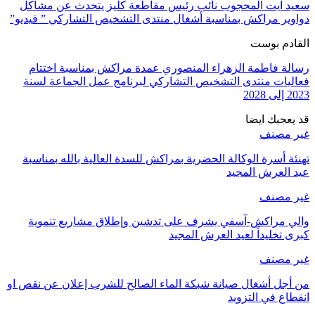
سعيد آيت المحجوب نائب رئيس مقاطعة كليز يتحدث عن مشاكل
دواوير مراكش بمناسبة أشغال منتدى التشخيص التشاركي ” فيديو”
القادم بوست
رسالة فاطمة الزهراء المنصوري عمدة مراكش بمناسبة اختتام
فعاليات منتدى التشخيص التشاركي لبرنامج عمل الجماعة لسنة
2023 إلى 2028
قد يعجبك ايضا
غير مصنف
تهنئة أسرة الوكالة الحضرية بمراكش للسدة العالية بالله بمناسبة
عيد العرش المجيد
غير مصنف
والي مراكش-آسفي يشرف على تدشين وإطلاق مشاريع تنموية
كبرى تخليداً لعيد العرش المجيد
غير مصنف
من أجل أشغال صيانة شبكة الماء الصالح للشرب إعلان عن نقص او
انقطاع في التزويد