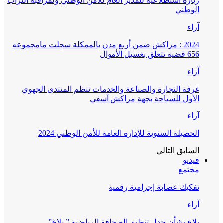
زيارة استطلاعية للمدير العام للأمن الوطني ولمراقبة التراب
الوطني
آراء
2024 : مراكش ضمن أربع مدن بالممكلة سجلت مامجموعه
656 قضية تتعلق بغسيل الأموال
آراء
غرفة التجارة والصناعة والخدمات تنظم المنتدى الجهوي
الأول للسياحة بجهة مراكش آسفي
آراء
الحصيلة السنوية للإدارة العامة للأمن الوطني 2024
السابق
التالي
فيديو
مجتمع
تفكيك عصابة إجرامية رقمية
آراء
بلاغ بشأن جدل تنظيم الصحافة الرياضية ” بلاغ”