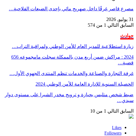
مصرع قاصر غرقًا داخل صهريج مائي بإحدى الضيعات الفلاحية…
31 يوليو, 2026
السابق
التالي
1 من 574
حوادث
زيارة استطلاعية للمدير العام للأمن الوطني ولمراقبة التراب…
2024 : مراكش ضمن أربع مدن بالممكلة سجلت مامجموعه 656
قضية…
غرفة التجارة والصناعة والخدمات تنظم المنتدى الجهوي الأول…
الحصيلة السنوية للإدارة العامة للأمن الوطني 2024
ضبط شخص متلبس بحيازة و ترويج مخدر الشيرا على مستوى دوار
سيدي…
السابق
التالي
1 من 10
Likes
Followers