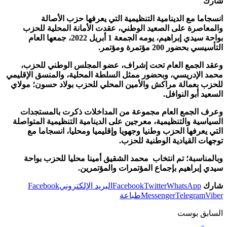
شارك
انسجاما مع الدينامية التنظيمية التي يعرفها حزب الأصالة
والمعاصرة على الصعيد الوطني، عقدت الأمانة المحلية للحزب
بواحة سيدي إبراهيم، يومه الجمعة 1 أبريل 2022، جمعها العام
التأسيسي بحضور 200 مؤتمرة ومؤتمر.
وعقد الجمع العام تحت إشراف، عضو المجلس الوطني للحزب،
محمد الإدريسي، وبحضور ممثل السلطة المحلية، والمنسق الإقليمي
للحزب بعمالة مراكش والأمين المحلي للحزب بولاد حسون؛ مولاي
السعيد أبو النوافل.
وعرف الجمع العام مجموعة من المداخلات ذكرت بالمستجدات
السياسية والتنظيمية، معرجين على الدينامية التنظيمية المتواصلة
التي يعرفها الحزب وطنيا وجهويا وإقليميا ومحليا، انسجاما مع
توجهات القيادية الوطنية للحزب.
وبالمناسبة؛ تم انتخاب محمد الشقيق أمينا محليا للحزب بواحة
سيدي إبراهيم بإجماع المؤتمرات والمؤتمرين.
شارك
WhatsApp
Twitter
Facebook
البريد الإلكتروني
Facebook
Viber
Telegram
Messenger
طباعة
السابق بوست