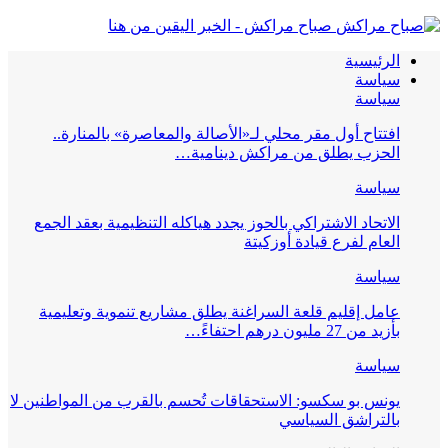
صباح مراكش - الخبر اليقين من هنا
الرئيسية
سياسة
سياسة
افتتاح أول مقر محلي لـ«الأصالة والمعاصرة» بالمنارة..
الحزب يطلق من مراكش دينامية…
سياسة
الاتحاد الاشتراكي بالحوز يجدد هياكله التنظيمية بعقد الجمع
العام لفرع قيادة أوزكيتة
سياسة
عامل إقليم قلعة السراغنة يطلق مشاريع تنموية وتعليمية
بأزيد من 27 مليون درهم احتفاءً…
سياسة
يونس بو سكسو: الاستحقاقات تُحسم بالقرب من المواطنين لا
بالتراشق السياسي