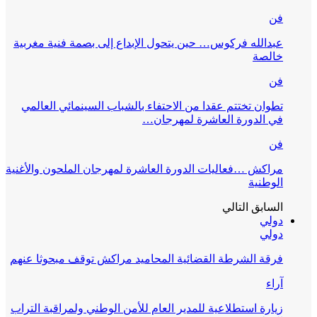
فن
عبدالله فركوس… حين يتحول الإبداع إلى بصمة فنية مغربية
خالصة
فن
تطوان تختتم عقدا من الاحتفاء بالشباب السينمائي العالمي
في الدورة العاشرة لمهرجان…
فن
مراكش …فعاليات الدورة العاشرة لمهرجان الملحون والأغنية
الوطنية
السابق
التالي
دولي
دولي
فرقة الشرطة القضائية المحاميد مراكش توقف مبحوثا عنهم
آراء
زيارة استطلاعية للمدير العام للأمن الوطني ولمراقبة التراب