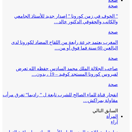
صحة
صحة
” الخوف في زمن كورونا ” إصدار جديد للأستاذ الجامعي
والكاتب والحقوقي الدكتور خالد…
صحة
المغرب يعتمد جرعة رابعة من اللقاح المضاد لكورونا لدى
البالغين 60 سنة فما فوق أو من…
صحة
صاحب الجلالة الملك محمد السادس حفظه الله تعرض
لفيروس كورونا المستجد كوفيد – 19 ، بدون…
صحة
انفجار قناة للماء الصالح للشرب تابعة ل ” راديما” تغرق مرأب
مقاولة بمراكش…
السابق
التالي
المرأة
آراء