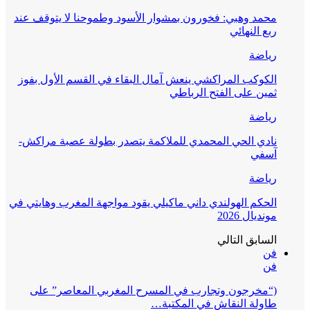
محمد وهبي: فخورون بمشوار الأسود وطموحنا لا يتوقف عند
ربع النهائي
رياضة
الكوكب المراكشي ينعش آمال البقاء في القسم الأول بفوز
ثمين على الفتح الرباطي
رياضة
نادي الحي المحمدي للملاكمة يتصدر بطولة عصبة مراكش-
آسفي
رياضة
الحكم الهولندي داني ماكيلي يقود مواجهة المغرب وهايتي في
مونديال 2026
السابق
التالي
فن
فن
(“مخرجون وتجارب في المسرح المغربي المعاصر” على
طاولة النقاش في المكتبة…