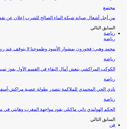
مجتمع
من أجل أشغال صيانة شبكة الماء الصالح للشرب إعلان عن نقص 
السابق
التالي
رياضة
رياضة
محمد وهبي: فخورون بمشوار الأسود وطموحنا لا يتوقف عند ربع 
رياضة
الكوكب المراكشي ينعش آمال البقاء في القسم الأول بفوز ثمين
رياضة
نادي الحي المحمدي للملاكمة يتصدر بطولة عصبة مراكش-آسف
رياضة
الحكم الهولندي داني ماكيلي يقود مواجهة المغرب وهايتي في مونديا
السابق
التالي
فن