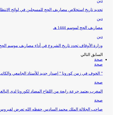
دين
تحديد تاريخ استخلاص مصاريف الحج للمسجلين في لوائح الانتظار (
دين
مصاريف الحج لموسم 1444 هـ
دين
وزارة الأوقاف تحدد تاريخ الشروع في أداء مصاريف موسم الحج لـ 4
السابق
التالي
صحة
صحة
” الخوف في زمن كورونا ” إصدار جديد للأستاذ الجامعي والكات
صحة
المغرب يعتمد جرعة رابعة من اللقاح المضاد لكورونا لدى البالغين 60 سنة فما فوق أو 
صحة
صاحب الجلالة الملك محمد السادس حفظه الله تعرض لفيروس كورونا ا