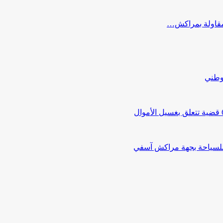
ب مقاولة بمراكش…
لوطني
 للسياحة بجهة مراكش آسفي