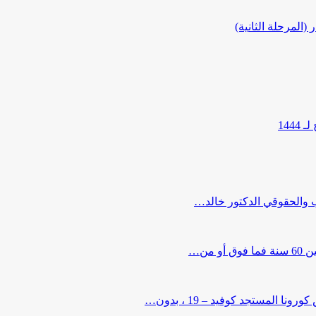
المرحلة الثانية)
144
ب والحقوقي الدكتور خالد…
من…
لمستجد كوفيد – 19 ، بدون…