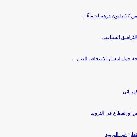
اءً…
التراشق السياسي
صحة حول انتشار الاشخاص الذين…
هربائي
أو إنقطاع في التزويد
طاع في التزويد