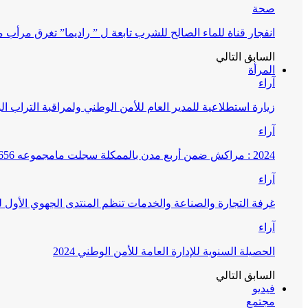
صحة
انفجار قناة للماء الصالح للشرب تابعة ل ” راديما” تغرق مرأ
السابق
التالي
المرأة
آراء
زيارة استطلاعية للمدير العام للأمن الوطني ولمراقبة التراب ا
آراء
2024 : مراكش ضمن أربع مدن بالممكلة سجلت مامجموعه 656 قضية تتعلق بغسيل الأموال
آراء
غرفة التجارة والصناعة والخدمات تنظم المنتدى الجهوي الأول
آراء
الحصيلة السنوية للإدارة العامة للأمن الوطني 2024
السابق
التالي
فيديو
مجتمع