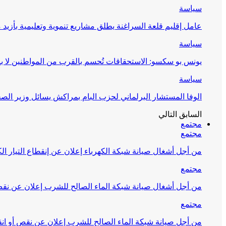
سياسة
عامل إقليم قلعة السراغنة يطلق مشاريع تنموية وتعليمية بأزيد من 27 مليون درهم احتف
سياسة
يونس بو سكسو: الاستحقاقات تُحسم بالقرب من المواطنين لا ب
سياسة
الوفا المستشار البرلماني لحزب البام بمراكش يسائل وزير ال
السابق
التالي
مجتمع
مجتمع
من أجل أشغال صيانة شبكة الكهرباء إعلان عن إنقطاع التيار الك
مجتمع
من أجل أشغال صيانة شبكة الماء الصالح للشرب إعلان عن نقص 
مجتمع
من أجل صيانة شبكة الماء الصالح للشرب إعلان عن نقص أو انق