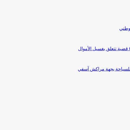
لوطني
 للسياحة بجهة مراكش آسفي