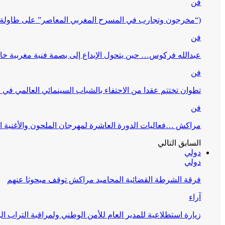
فن
(“مخرجون وتجارب في المسرح المغربي المعاصر” على طاولة 
فن
عبدالله فركوس… حين يتحول الإبداع إلى بصمة فنية مغربية خا
فن
تطوان تختتم عقدا من الاحتفاء بالشباب السينمائي العالمي في
فن
مراكش …فعاليات الدورة العاشرة لمهرجان الملحون والأغنية ا
السابق
التالي
دولي
دولي
فرقة الشرطة القضائية المحاميد مراكش توقف مبحوثا عنهم
آراء
زيارة استطلاعية للمدير العام للأمن الوطني ولمراقبة التراب ا