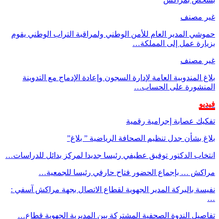
غير مصنف
حموشي المدير العام للأمن الوطني ولمراقبة التراب الوطني يقوم
بزيارة عمل إلى المملكة…
غير مصنف
بلاغ المندوبية العامة لإدارة السجون وإعادة الإدماج مع التدوينة
المنشورة على الحساب…
فيديو
تفكيك عصابة إجرامية رقمية
بلاغ بشأن جدل تنظيم الصحافة الرياضية ” بلاغ”
انتخاب الدكتور توفيق عطيفي رئيسا جديدا لمركز بدائل للدراسات…
مراكش … بإجماع الحضور فتاح حارفي رئيسا للجمعية…
نفيسة بالبركة المدير الجهوية لقطاع الاتصال بجهة مراكش آسفي :
…
تفاصيل الندوة الصحفية المشتركة بين المديرية الجهوية قطاع…