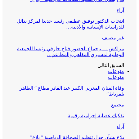
آراء
انتخاب الدكتور توفيق عطيفي رئيسا جديدا لمركز بدائل
للدراسات الإنسانية والأدبية…
غير مصنف
مراكش … بإجماع الحضور فتاح حارفي رئيسا للجمعية
الوطنية لمسيري المقاهي والمطاعم…
السابق
التالي
منوعات
منوعات
وفاة الفنان المغربي الكبير عبد القادر مطاع ” الطاهر
بلفرياط”
مجتمع
تفكيك عصابة إجرامية رقمية
آراء
بلاغ بشأن جدل تنظيم الصحافة الرياضية ” بلاغ”