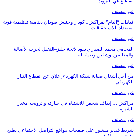
انقطاع في التزويد
غير مصنف
قيادات “البام” بمراكش.. كودار وحنيش يقودان دينامية تنظيمية قوية
استعداداً للاستحقاقات…
غير مصنف
المحامي محمد الصباري يقود لائحة جليز–النخيل لحزب الأصالة
والمعاصرة وشقيق وصيفا له…
غير مصنف
من أجل أشغال صيانة شبكة الكهرباء إعلان عن انقطاع التيار
الكهربائي
غير مصنف
مراكش … إيقاف شخص للاشتباه في حيازته و ترويجه مخدر
الشيرة
غير مصنف
شريط فيديو منشور على صفحات مواقع التواصل الاجتماعي يطيح
بشخص بمراكش