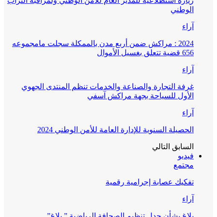
زيارة استطلاعية للمدير العام للأمن الوطني ولمراقبة التراب
الوطني
آراء
2024 : مراكش ضمن أربع مدن بالممكلة سجلت مامجموعه
656 قضية تتعلق بغسيل الأموال
آراء
غرفة التجارة والصناعة والخدمات تنظم المنتدى الجهوي
الأول للسياحة بجهة مراكش آسفي
آراء
الحصيلة السنوية للإدارة العامة للأمن الوطني 2024
السابق
التالي
فيديو
مجتمع
تفكيك عصابة إجرامية رقمية
آراء
بلاغ بشأن جدل تنظيم الصحافة الرياضية ” بلاغ”