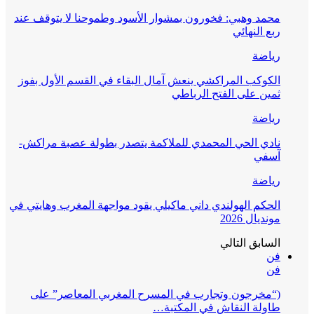
محمد وهبي: فخورون بمشوار الأسود وطموحنا لا يتوقف عند
ربع النهائي
رياضة
الكوكب المراكشي ينعش آمال البقاء في القسم الأول بفوز
ثمين على الفتح الرباطي
رياضة
نادي الحي المحمدي للملاكمة يتصدر بطولة عصبة مراكش-
آسفي
رياضة
الحكم الهولندي داني ماكيلي يقود مواجهة المغرب وهايتي في
مونديال 2026
السابق
التالي
فن
فن
(“مخرجون وتجارب في المسرح المغربي المعاصر” على
طاولة النقاش في المكتبة…