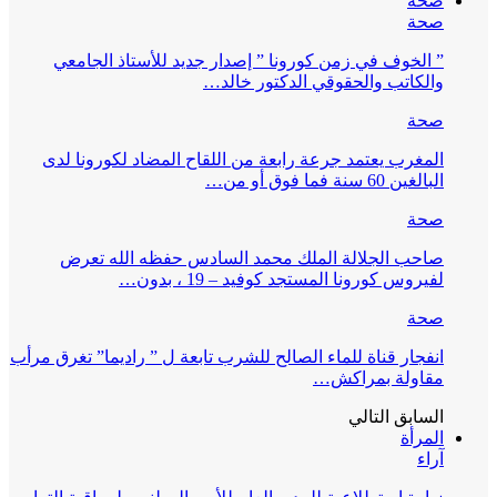
صحة
صحة
” الخوف في زمن كورونا ” إصدار جديد للأستاذ الجامعي
والكاتب والحقوقي الدكتور خالد…
صحة
المغرب يعتمد جرعة رابعة من اللقاح المضاد لكورونا لدى
البالغين 60 سنة فما فوق أو من…
صحة
صاحب الجلالة الملك محمد السادس حفظه الله تعرض
لفيروس كورونا المستجد كوفيد – 19 ، بدون…
صحة
انفجار قناة للماء الصالح للشرب تابعة ل ” راديما” تغرق مرأب
مقاولة بمراكش…
السابق
التالي
المرأة
آراء