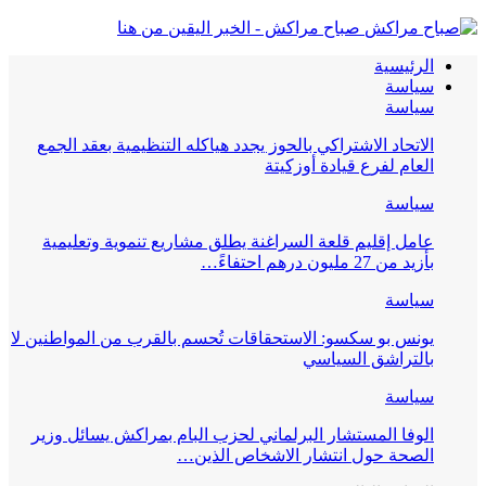
صباح مراكش - الخبر اليقين من هنا
الرئيسية
سياسة
سياسة
الاتحاد الاشتراكي بالحوز يجدد هياكله التنظيمية بعقد الجمع
العام لفرع قيادة أوزكيتة
سياسة
عامل إقليم قلعة السراغنة يطلق مشاريع تنموية وتعليمية
بأزيد من 27 مليون درهم احتفاءً…
سياسة
يونس بو سكسو: الاستحقاقات تُحسم بالقرب من المواطنين لا
بالتراشق السياسي
سياسة
الوفا المستشار البرلماني لحزب البام بمراكش يسائل وزير
الصحة حول انتشار الاشخاص الذين…