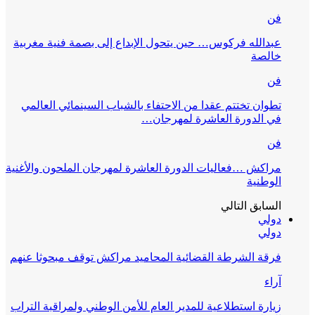
فن
عبدالله فركوس… حين يتحول الإبداع إلى بصمة فنية مغربية
خالصة
فن
تطوان تختتم عقدا من الاحتفاء بالشباب السينمائي العالمي
في الدورة العاشرة لمهرجان…
فن
مراكش …فعاليات الدورة العاشرة لمهرجان الملحون والأغنية
الوطنية
السابق
التالي
دولي
دولي
فرقة الشرطة القضائية المحاميد مراكش توقف مبحوثا عنهم
آراء
زيارة استطلاعية للمدير العام للأمن الوطني ولمراقبة التراب