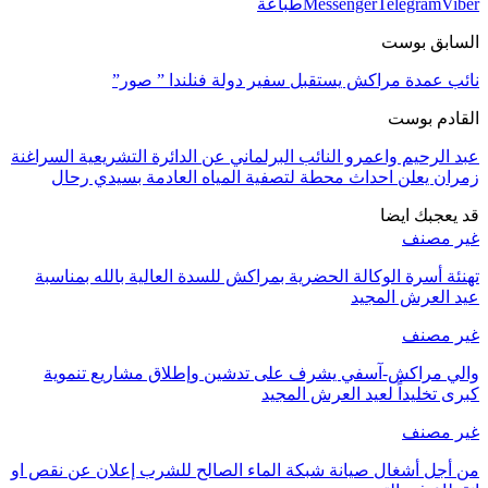
Viber
Telegram
Messenger
طباعة
السابق بوست
نائب عمدة مراكش يستقبل سفير دولة فنلندا ” صور”
القادم بوست
عبد الرحيم واعمرو النائب البرلماني عن الدائرة التشريعية السراغنة
زمران يعلن احداث محطة لتصفية المياه العادمة بسيدي رحال
قد يعجبك ايضا
غير مصنف
تهنئة أسرة الوكالة الحضرية بمراكش للسدة العالية بالله بمناسبة
عيد العرش المجيد
غير مصنف
والي مراكش-آسفي يشرف على تدشين وإطلاق مشاريع تنموية
كبرى تخليداً لعيد العرش المجيد
غير مصنف
من أجل أشغال صيانة شبكة الماء الصالح للشرب إعلان عن نقص او