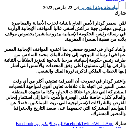
بواسطة
هيئة التحرير
في
22 مارس, 2022
شارك
ثمّن سمير كودار الأمين العام بالنيابة لحزب الأصالة والمعاصرة
ورئيس مجلس جهة مراكش آسفي عاليا المواقف الإيجابية الواردة
في رسالة رئيس الحكومة الإسبانية بيدرو سانشيز؛ بخصوص موقف
بلاده من قضية الصحراء المغربية.
وأشاد كودار في تصريح صحفي، بما اعتبره المواقف الإيجابية المعبر
عنها في الرسالة الموجهة إلى جلالة الملك محمد السادس من
طرف رئيس حكومة إسبانية، مرحبا بالدعوة لتعزيز العلاقات الثنائية
والرقي بها إلى مستوى أعلي وفق المحددات والأسس التي أشار
إليها الخطاب الملكي لذكرى ثورة الملك والشعب.
واعتبر كودار في تصريحه أن الظرفية تقتضي أكثر من أي وقت
مضى السير في اتجاه بناء علاقات تعاون أقوى لمواجهة التحديات
المشتركة التي تطرحها علاقات الجوار، وكذا ما تشهده المنطقة
والعالم ككل، خاصة ملفي الهجرة والأمن، داعيا إلى استثمار إيجابي
للفرص والشراكات الإستراتيجية التي تربط المملكتين، فضلا عن
القواسم المشتركة التي تجمعهما على صعيد التاريخ والجغرافيا
والمصير المشترك.
شارك
WhatsApp
Twitter
Facebook
البريد الإلكتروني
Facebook