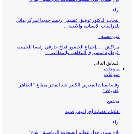
آراء
انتخاب الدكتور توفيق عطيفي رئيسا جديدا لمركز بدائل
للدراسات الإنسانية والأدبية…
غير مصنف
مراكش … بإجماع الحضور فتاح حارفي رئيسا للجمعية
الوطنية لمسيري المقاهي والمطاعم…
السابق
التالي
منوعات
منوعات
وفاة الفنان المغربي الكبير عبد القادر مطاع ” الطاهر
بلفرياط”
مجتمع
تفكيك عصابة إجرامية رقمية
آراء
بلاغ بشأن جدل تنظيم الصحافة الرياضية ” بلاغ”