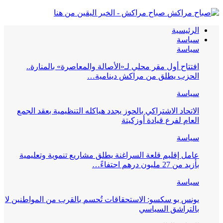
صباح مراكش - الخبر اليقين من هنا
الرئيسية
سياسة
سياسة
افتتاح أول مقر محلي لـ«الأصالة والمعاصرة» بالمنارة..
الحزب يطلق من مراكش دينامية…
سياسة
الاتحاد الاشتراكي بالحوز يجدد هياكله التنظيمية بعقد الجمع
العام لفرع قيادة أوزكيتة
سياسة
عامل إقليم قلعة السراغنة يطلق مشاريع تنموية وتعليمية
بأزيد من 27 مليون درهم احتفاءً…
سياسة
يونس بو سكسو: الاستحقاقات تُحسم بالقرب من المواطنين لا
بالتراشق السياسي