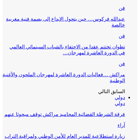
فن
عبدالله فركوس… حين يتحول الإبداع إلى بصمة فنية مغربية
خالصة
فن
تطوان تختتم عقدا من الاحتفاء بالشباب السينمائي العالمي
في الدورة العاشرة لمهرجان…
فن
مراكش …فعاليات الدورة العاشرة لمهرجان الملحون والأغنية
الوطنية
السابق
التالي
دولي
دولي
فرقة الشرطة القضائية المحاميد مراكش توقف مبحوثا عنهم
آراء
زيارة استطلاعية للمدير العام للأمن الوطني ولمراقبة التراب