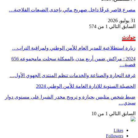
مصرع قاصر غرقًا داخل صهريج مائي بإحدى الضيعات الفلاحية…
31 يوليو, 2026
السابق
التالي
1 من 574
حوادث
زيارة استطلاعية للمدير العام للأمن الوطني ولمراقبة التراب…
2024 : مراكش ضمن أربع مدن بالممكلة سجلت مامجموعه 656
قضية…
غرفة التجارة والصناعة والخدمات تنظم المنتدى الجهوي الأول…
الحصيلة السنوية للإدارة العامة للأمن الوطني 2024
ضبط شخص متلبس بحيازة و ترويج مخدر الشيرا على مستوى دوار
سيدي…
السابق
التالي
1 من 10
Likes
Followers