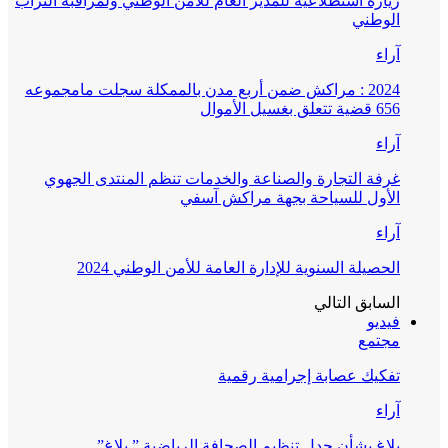
زيارة استطلاعية للمدير العام للأمن الوطني ولمراقبة التراب
الوطني
آراء
2024 : مراكش ضمن أربع مدن بالممكلة سجلت مامجموعه
656 قضية تتعلق بغسيل الأموال
آراء
غرفة التجارة والصناعة والخدمات تنظم المنتدى الجهوي
الأول للسياحة بجهة مراكش آسفي
آراء
الحصيلة السنوية للإدارة العامة للأمن الوطني 2024
السابق
التالي
فيديو
مجتمع
تفكيك عصابة إجرامية رقمية
آراء
بلاغ بشأن جدل تنظيم الصحافة الرياضية ” بلاغ”