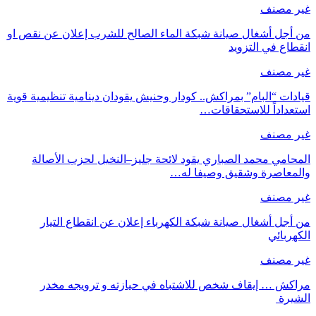
غير مصنف
من أجل أشغال صيانة شبكة الماء الصالح للشرب إعلان عن نقص او
انقطاع في التزويد
غير مصنف
قيادات “البام” بمراكش.. كودار وحنيش يقودان دينامية تنظيمية قوية
استعداداً للاستحقاقات…
غير مصنف
المحامي محمد الصباري يقود لائحة جليز–النخيل لحزب الأصالة
والمعاصرة وشقيق وصيفا له…
غير مصنف
من أجل أشغال صيانة شبكة الكهرباء إعلان عن انقطاع التيار
الكهربائي
غير مصنف
مراكش … إيقاف شخص للاشتباه في حيازته و ترويجه مخدر
الشيرة