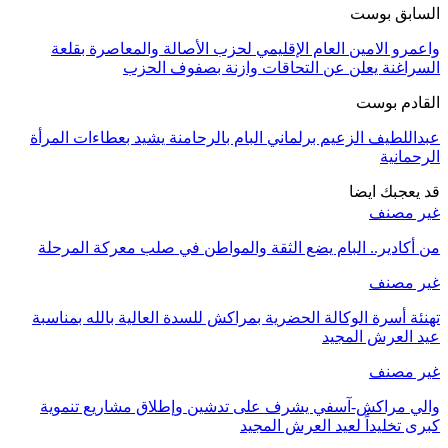
السابق بوست
واعمرو الامين العام الإقليمي لحزب الأصالة والمعاصرة بقلعة
السراغنة يعلن عن التحاقات وازنة بصفوف الحزب
القادم بوست
عبداللطيف الزعيم برلماني البام بالرحامنة يشيد بعطاءات المرأة
الرحمانية
قد يعجبك ايضا
غير مصنف
من أكادير.. البام يضع الثقة والمواطن في صلب معركة المرحلة
غير مصنف
تهنئة أسرة الوكالة الحضرية بمراكش للسدة العالية بالله بمناسبة
عيد العرش المجيد
غير مصنف
والي مراكش-آسفي يشرف على تدشين وإطلاق مشاريع تنموية
كبرى تخليداً لعيد العرش المجيد