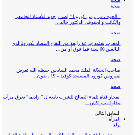
صحة
صحة
” الخوف في زمن كورونا ” إصدار جديد للأستاذ الجامعي
والكاتب والحقوقي الدكتور خالد…
صحة
المغرب يعتمد جرعة رابعة من اللقاح المضاد لكورونا لدى
البالغين 60 سنة فما فوق أو من…
صحة
صاحب الجلالة الملك محمد السادس حفظه الله تعرض
لفيروس كورونا المستجد كوفيد – 19 ، بدون…
صحة
انفجار قناة للماء الصالح للشرب تابعة ل ” راديما” تغرق مرأب
مقاولة بمراكش…
السابق
التالي
المرأة
آراء