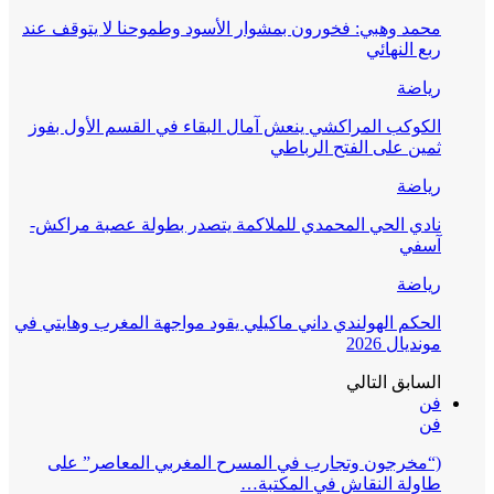
محمد وهبي: فخورون بمشوار الأسود وطموحنا لا يتوقف عند
ربع النهائي
رياضة
الكوكب المراكشي ينعش آمال البقاء في القسم الأول بفوز
ثمين على الفتح الرباطي
رياضة
نادي الحي المحمدي للملاكمة يتصدر بطولة عصبة مراكش-
آسفي
رياضة
الحكم الهولندي داني ماكيلي يقود مواجهة المغرب وهايتي في
مونديال 2026
السابق
التالي
فن
فن
(“مخرجون وتجارب في المسرح المغربي المعاصر” على
طاولة النقاش في المكتبة…