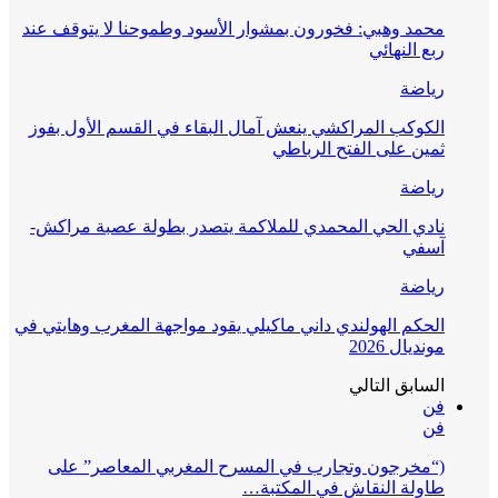
محمد وهبي: فخورون بمشوار الأسود وطموحنا لا يتوقف عند
ربع النهائي
رياضة
الكوكب المراكشي ينعش آمال البقاء في القسم الأول بفوز
ثمين على الفتح الرباطي
رياضة
نادي الحي المحمدي للملاكمة يتصدر بطولة عصبة مراكش-
آسفي
رياضة
الحكم الهولندي داني ماكيلي يقود مواجهة المغرب وهايتي في
مونديال 2026
السابق
التالي
فن
فن
(“مخرجون وتجارب في المسرح المغربي المعاصر” على
طاولة النقاش في المكتبة…