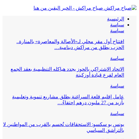
صباح مراكش - الخبر اليقين من هنا
الرئيسية
سياسة
سياسة
افتتاح أول مقر محلي لـ«الأصالة والمعاصرة» بالمنارة..
الحزب يطلق من مراكش دينامية…
سياسة
الاتحاد الاشتراكي بالحوز يجدد هياكله التنظيمية بعقد الجمع
العام لفرع قيادة أوزكيتة
سياسة
عامل إقليم قلعة السراغنة يطلق مشاريع تنموية وتعليمية
بأزيد من 27 مليون درهم احتفاءً…
سياسة
يونس بو سكسو: الاستحقاقات تُحسم بالقرب من المواطنين لا
بالتراشق السياسي