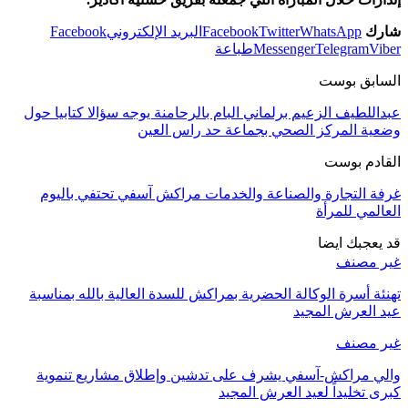
شارك
WhatsApp
Twitter
Facebook
البريد الإلكتروني
Facebook
Viber
Telegram
Messenger
طباعة
السابق بوست
عبداللطيف الزعيم برلماني البام بالرحامنة يوجه سؤالا كتابيا حول
وضعية المركز الصحي بجماعة حد راس العين
القادم بوست
غرفة التجارة والصناعة والخدمات مراكش آسفي تحتفي باليوم
العالمي للمرأة
قد يعجبك ايضا
غير مصنف
تهنئة أسرة الوكالة الحضرية بمراكش للسدة العالية بالله بمناسبة
عيد العرش المجيد
غير مصنف
والي مراكش-آسفي يشرف على تدشين وإطلاق مشاريع تنموية
كبرى تخليداً لعيد العرش المجيد