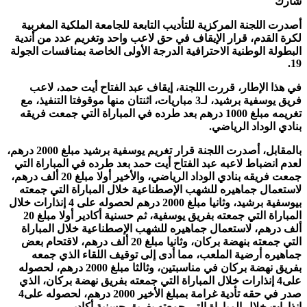
شارك
أصدرت اللجنة المركزية للتأديب التابعة للجامعة الملكية المغربية
لكرة القدم، قرار الإيقاف في حق لاعب واحد وتغريم عدد من أندية
البطولة الوطنية الاحترافية الدرجة الأولى الخاصة بمنافسات الجولة
19.
في هذا الإطار، قررت اللجنة، إيقاف عبد الفتاح أيت حمد، لاعب
فريق يوسفية برشيد، لـ3 مباريات، اثنتان منها موقوفتا التنفيذ، مع
تغريمه مبلغ 1000 درهم بعد طرده في المباراة التي جمعت فريقه
بنادي الوداد الرياضي.
بالمقابل، أصدرت اللجنة قرار تغريم يوسفية برشيد مبلغ 2000 درهم،
لعدم انضباط لاعبه عبد الفتاح أيت حمد بعد طرده في المباراة التي
جمعت فريقه بنادي الوداد الرياضي، والأخير أولا مبلغ 20 ألف درهم،
لاستعمال جماهيره للشهب الإصطناعية خلال المباراة التي جمعته
بيوسفية برشيد، وثانيا مبلغ 2000 درهم لحصوله على 4 إنذارات خلال
المباراة التي جمعته بفريق يوسفية، ثم حسنية أكادير أولا مبلغ 20
ألف درهم، لاستعمال جماهيره للشهب الإصطناعية خلال المباراة
التي جمعته بنهضة بركان، وثانيا مبلغ 20 ألف درهم، لاقتحام بعض
جماهيره أرضية الملعب، مما أدى إلى توقيف اللقاء الذي جمعه
بفريق نهضة بركان في مناسبتين، وثالثا مبلغ 2000 درهم، لحصوله
على4 إنذارات خلال المباراة التي جمعته بفريق نهضة بركان، الذي
صدر في حقه تأدية غرامة بمبلغ الأخير 2000 درهم، لحصوله على4
إنذارات خلال المباراة التي جمعته بفريق حسنية أكادير.