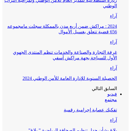
زيارة استطلاعية للمدير العام للأمن الوطني ولمراقبة التراب
الوطني
آراء
2024 : مراكش ضمن أربع مدن بالممكلة سجلت مامجموعه
656 قضية تتعلق بغسيل الأموال
آراء
غرفة التجارة والصناعة والخدمات تنظم المنتدى الجهوي
الأول للسياحة بجهة مراكش آسفي
آراء
الحصيلة السنوية للإدارة العامة للأمن الوطني 2024
السابق
التالي
فيديو
مجتمع
تفكيك عصابة إجرامية رقمية
آراء
بلاغ بشأن جدل تنظيم الصحافة الرياضية ” بلاغ”