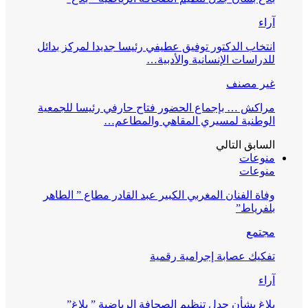
آراء
انتخاب الدكتور توفيق عطيفي رئيسا جديدا لمركز بدائل
للدراسات الإنسانية والأدبية…
غير مصنف
مراكش … بإجماع الحضور فتاح حارفي رئيسا للجمعية
الوطنية لمسيري المقاهي والمطاعم…
السابق
التالي
منوعات
منوعات
وفاة الفنان المغربي الكبير عبد القادر مطاع ” الطاهر
بلفرياط”
مجتمع
تفكيك عصابة إجرامية رقمية
آراء
بلاغ بشأن جدل تنظيم الصحافة الرياضية ” بلاغ”