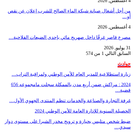
4 أغسطس, 2026
من أجل أشغال صيانة شبكة الماء الصالح للشرب إعلان عن نقص
أو…
4 أغسطس, 2026
مصرع قاصر غرقًا داخل صهريج مائي بإحدى الضيعات الفلاحية…
31 يوليو, 2026
السابق
التالي
1 من 574
حوادث
زيارة استطلاعية للمدير العام للأمن الوطني ولمراقبة التراب…
2024 : مراكش ضمن أربع مدن بالممكلة سجلت مامجموعه 656
قضية…
غرفة التجارة والصناعة والخدمات تنظم المنتدى الجهوي الأول…
الحصيلة السنوية للإدارة العامة للأمن الوطني 2024
ضبط شخص متلبس بحيازة و ترويج مخدر الشيرا على مستوى دوار
سيدي…