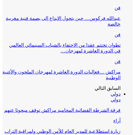
فن
عبدالله فركوس… حين يتحول الإبداع إلى بصمة فنية مغربية
خالصة
فن
تطوان تختتم عقدا من الاحتفاء بالشباب السينمائي العالمي
في الدورة العاشرة لمهرجان…
فن
مراكش …فعاليات الدورة العاشرة لمهرجان الملحون والأغنية
الوطنية
السابق
التالي
دولي
دولي
فرقة الشرطة القضائية المحاميد مراكش توقف مبحوثا عنهم
آراء
زيارة استطلاعية للمدير العام للأمن الوطني ولمراقبة التراب