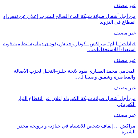
غير مصنف
من أجل أشغال صيانة شبكة الماء الصالح للشرب إعلان عن نقص او
انقطاع في التزويد
غير مصنف
قيادات “البام” بمراكش.. كودار وحنيش يقودان دينامية تنظيمية قوية
استعداداً للاستحقاقات…
غير مصنف
المحامي محمد الصباري يقود لائحة جليز–النخيل لحزب الأصالة
والمعاصرة وشقيق وصيفا له…
غير مصنف
من أجل أشغال صيانة شبكة الكهرباء إعلان عن انقطاع التيار
الكهربائي
غير مصنف
مراكش … إيقاف شخص للاشتباه في حيازته و ترويجه مخدر
الشيرة