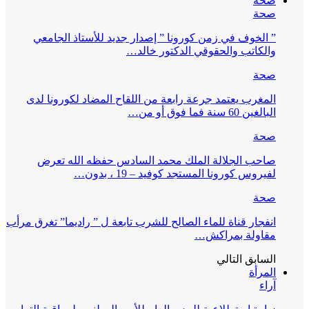
صحة
صحة
” الخوف في زمن كورونا ” إصدار جديد للأستاذ الجامعي
والكاتب والحقوقي الدكتور خالد…
صحة
المغرب يعتمد جرعة رابعة من اللقاح المضاد لكورونا لدى
البالغين 60 سنة فما فوق أو من…
صحة
صاحب الجلالة الملك محمد السادس حفظه الله تعرض
لفيروس كورونا المستجد كوفيد – 19 ، بدون…
صحة
انفجار قناة للماء الصالح للشرب تابعة ل ” راديما” تغرق مرأب
مقاولة بمراكش…
السابق
التالي
المرأة
آراء