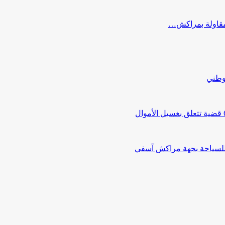
ب مقاولة بمراكش…
لوطني
 للسياحة بجهة مراكش آسفي