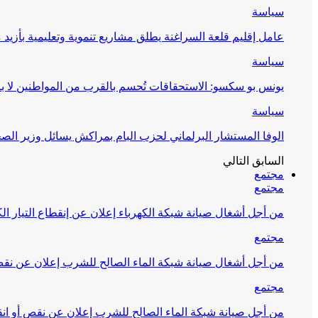
سياسة
عامل إقليم قلعة السراغنة يطلق مشاريع تنموية وتعليمية بأزيد من 27 مليون درهم احتف
سياسة
يونس بو سكسو: الاستحقاقات تُحسم بالقرب من المواطنين لا ب
سياسة
الوفا المستشار البرلماني لحزب البام بمراكش يسائل وزير ال
السابق
التالي
مجتمع
مجتمع
من أجل أشغال صيانة شبكة الكهرباء إعلان عن إنقطاع التيار الك
مجتمع
من أجل أشغال صيانة شبكة الماء الصالح للشرب إعلان عن نقص 
مجتمع
من أجل صيانة شبكة الماء الصالح للشرب إعلان عن نقص أو انق