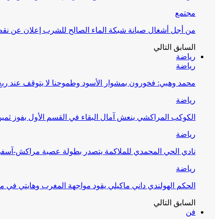
مجتمع
من أجل أشغال صيانة شبكة الماء الصالح للشرب إعلان عن نقص 
السابق
التالي
رياضة
رياضة
محمد وهبي: فخورون بمشوار الأسود وطموحنا لا يتوقف عند ربع 
رياضة
الكوكب المراكشي ينعش آمال البقاء في القسم الأول بفوز ثمين
رياضة
نادي الحي المحمدي للملاكمة يتصدر بطولة عصبة مراكش-آسف
رياضة
الحكم الهولندي داني ماكيلي يقود مواجهة المغرب وهايتي في مونديا
السابق
التالي
فن