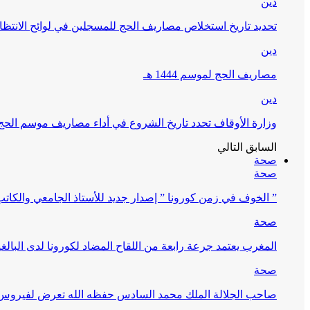
دين
تحديد تاريخ استخلاص مصاريف الحج للمسجلين في لوائح الانتظار (
دين
مصاريف الحج لموسم 1444 هـ
دين
وزارة الأوقاف تحدد تاريخ الشروع في أداء مصاريف موسم الحج لـ 4
السابق
التالي
صحة
صحة
” الخوف في زمن كورونا ” إصدار جديد للأستاذ الجامعي والكات
صحة
المغرب يعتمد جرعة رابعة من اللقاح المضاد لكورونا لدى البالغين 60 سنة فما فوق أو 
صحة
صاحب الجلالة الملك محمد السادس حفظه الله تعرض لفيروس كورونا ا