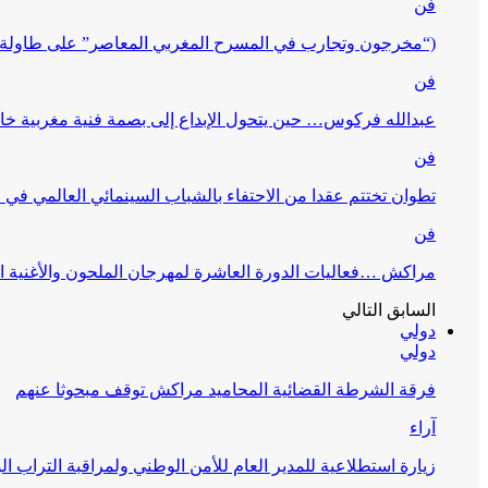
فن
(“مخرجون وتجارب في المسرح المغربي المعاصر” على طاولة 
فن
عبدالله فركوس… حين يتحول الإبداع إلى بصمة فنية مغربية خا
فن
تطوان تختتم عقدا من الاحتفاء بالشباب السينمائي العالمي في
فن
مراكش …فعاليات الدورة العاشرة لمهرجان الملحون والأغنية ا
السابق
التالي
دولي
دولي
فرقة الشرطة القضائية المحاميد مراكش توقف مبحوثا عنهم
آراء
زيارة استطلاعية للمدير العام للأمن الوطني ولمراقبة التراب ا