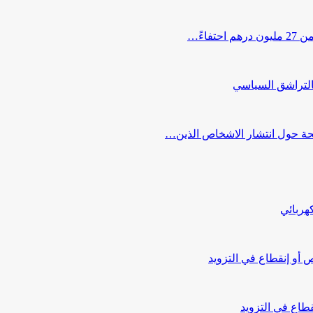
اءً…
التراشق السياسي
صحة حول انتشار الاشخاص الذين…
هربائي
أو إنقطاع في التزويد
طاع في التزويد