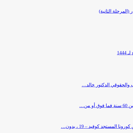
المرحلة الثانية)
144
ب والحقوقي الدكتور خالد…
من…
لمستجد كوفيد – 19 ، بدون…