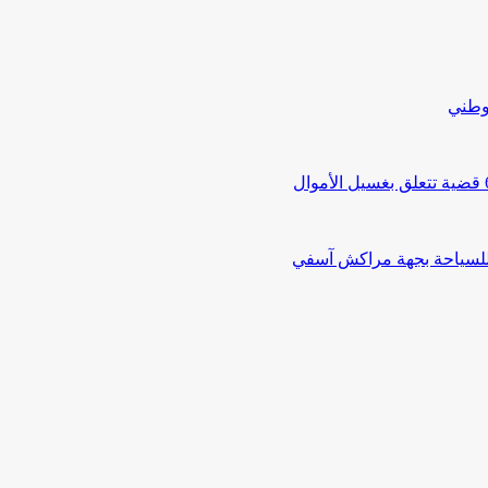
لوطني
 للسياحة بجهة مراكش آسفي