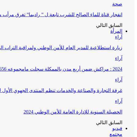
صحة
انفجار قناة للماء الصالح للشرب تابعة ل ” راديما” تغرق مرأ
السابق
التالي
المرأة
آراء
زيارة استطلاعية للمدير العام للأمن الوطني ولمراقبة التراب ا
آراء
2024 : مراكش ضمن أربع مدن بالممكلة سجلت مامجموعه 656 قضية تتعلق بغسيل الأموال
آراء
غرفة التجارة والصناعة والخدمات تنظم المنتدى الجهوي الأول
آراء
الحصيلة السنوية للإدارة العامة للأمن الوطني 2024
السابق
التالي
فيديو
مجتمع