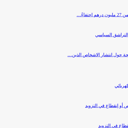
اءً…
التراشق السياسي
صحة حول انتشار الاشخاص الذين…
هربائي
أو إنقطاع في التزويد
طاع في التزويد