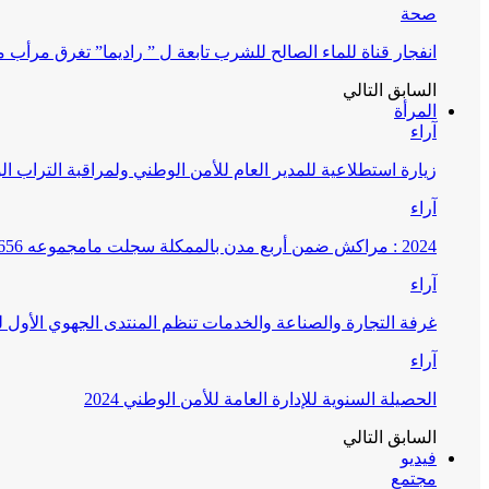
صحة
انفجار قناة للماء الصالح للشرب تابعة ل ” راديما” تغرق مرأ
السابق
التالي
المرأة
آراء
زيارة استطلاعية للمدير العام للأمن الوطني ولمراقبة التراب ا
آراء
2024 : مراكش ضمن أربع مدن بالممكلة سجلت مامجموعه 656 قضية تتعلق بغسيل الأموال
آراء
غرفة التجارة والصناعة والخدمات تنظم المنتدى الجهوي الأول
آراء
الحصيلة السنوية للإدارة العامة للأمن الوطني 2024
السابق
التالي
فيديو
مجتمع