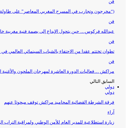
فن
(“مخرجون وتجارب في المسرح المغربي المعاصر” على طاولة 
فن
عبدالله فركوس… حين يتحول الإبداع إلى بصمة فنية مغربية خا
فن
تطوان تختتم عقدا من الاحتفاء بالشباب السينمائي العالمي في
فن
مراكش …فعاليات الدورة العاشرة لمهرجان الملحون والأغنية ا
السابق
التالي
دولي
دولي
فرقة الشرطة القضائية المحاميد مراكش توقف مبحوثا عنهم
آراء
زيارة استطلاعية للمدير العام للأمن الوطني ولمراقبة التراب ا