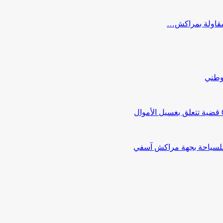
ب مقاولة بمراكش…
لوطني
 للسياحة بجهة مراكش آسفي