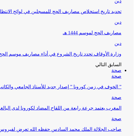
دين
تحديد تاريخ استخلاص مصاريف الحج للمسجلين في لوائح الانتظار (
دين
مصاريف الحج لموسم 1444 هـ
دين
وزارة الأوقاف تحدد تاريخ الشروع في أداء مصاريف موسم الحج لـ 4
السابق
التالي
صحة
صحة
” الخوف في زمن كورونا ” إصدار جديد للأستاذ الجامعي والكات
صحة
المغرب يعتمد جرعة رابعة من اللقاح المضاد لكورونا لدى البالغين 60 سنة فما فوق أو 
صحة
صاحب الجلالة الملك محمد السادس حفظه الله تعرض لفيروس كورونا ا