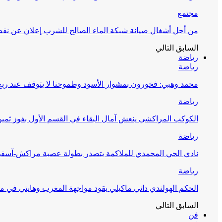
مجتمع
من أجل أشغال صيانة شبكة الماء الصالح للشرب إعلان عن نقص 
السابق
التالي
رياضة
رياضة
محمد وهبي: فخورون بمشوار الأسود وطموحنا لا يتوقف عند ربع 
رياضة
الكوكب المراكشي ينعش آمال البقاء في القسم الأول بفوز ثمين
رياضة
نادي الحي المحمدي للملاكمة يتصدر بطولة عصبة مراكش-آسف
رياضة
الحكم الهولندي داني ماكيلي يقود مواجهة المغرب وهايتي في مونديا
السابق
التالي
فن