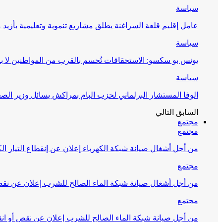
سياسة
عامل إقليم قلعة السراغنة يطلق مشاريع تنموية وتعليمية بأزيد من 27 مليون درهم احتف
سياسة
يونس بو سكسو: الاستحقاقات تُحسم بالقرب من المواطنين لا ب
سياسة
الوفا المستشار البرلماني لحزب البام بمراكش يسائل وزير ال
السابق
التالي
مجتمع
مجتمع
من أجل أشغال صيانة شبكة الكهرباء إعلان عن إنقطاع التيار الك
مجتمع
من أجل أشغال صيانة شبكة الماء الصالح للشرب إعلان عن نقص 
مجتمع
من أجل صيانة شبكة الماء الصالح للشرب إعلان عن نقص أو انق