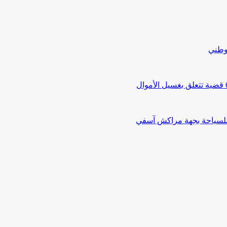
لوطني
 للسياحة بجهة مراكش آسفي