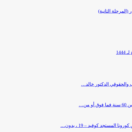
المرحلة الثانية)
144
ب والحقوقي الدكتور خالد…
من…
لمستجد كوفيد – 19 ، بدون…