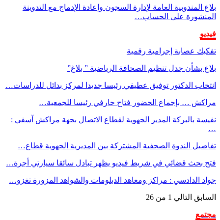
بلاغ المندوبية العامة لإدارة السجون وإعادة الإدماج مع التدوينة
المنشورة على الحساب…
فيديو
تفكيك عصابة إجرامية رقمية
بلاغ بشأن جدل تنظيم الصحافة الرياضية ” بلاغ”
انتخاب الدكتور توفيق عطيفي رئيسا جديدا لمركز بدائل للدراسات…
مراكش … بإجماع الحضور فتاح حارفي رئيسا للجمعية…
نفيسة بالبركة المدير الجهوية لقطاع الاتصال بجهة مراكش آسفي :
…
تفاصيل الندوة الصحفية المشتركة بين المديرية الجهوية قطاع…
فتح بحث قضائي في شريط فيديو يظهر تبادل سائقا سيارتي أجرة…
جواد الدادسي : مراكز ومعاهد الدبلومات والشواهد المزورة تغزو…
السابق
التالي
1 من 26
مجتمع