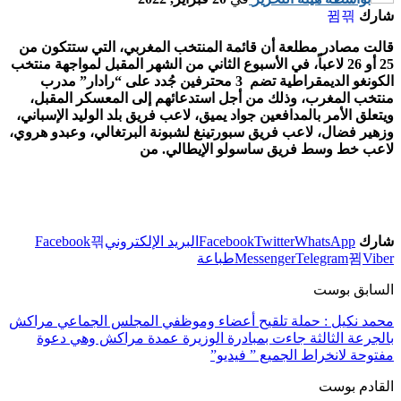
شارك
قالت مصادر مطلعة أن قائمة المنتخب المغربي، التي ستتكون من
25 أو 26 لاعباً، في الأسبوع الثاني من الشهر المقبل لمواجهة منتخب
الكونغو الديمقراطية تضم 3 محترفين جُدد على “رادار” مدرب
منتخب المغرب، وذلك من أجل استدعائهم إلى المعسكر المقبل،
ويتعلق الأمر بالمدافعين جواد يميق، لاعب فريق بلد الوليد الإسباني،
وزهير فضال، لاعب فريق سبورتينغ لشبونة البرتغالي، وعبدو هروي،
لاعب خط وسط فريق ساسولو الإيطالي. من
شارك
WhatsApp
Twitter
Facebook
البريد الإلكتروني
Facebook
Viber
Telegram
Messenger
طباعة
السابق بوست
محمد نكيل : حملة تلقيح أعضاء وموظفي المجلس الجماعي مراكش
بالجرعة الثالثة جاءت بمبادرة الوزيرة عمدة مراكش وهي دعوة
مفتوحة لانخراط الجميع ” فيديو”
القادم بوست