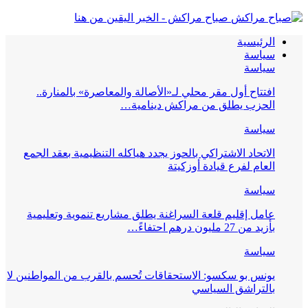
صباح مراكش - الخبر اليقين من هنا
الرئيسية
سياسة
سياسة
افتتاح أول مقر محلي لـ«الأصالة والمعاصرة» بالمنارة..
الحزب يطلق من مراكش دينامية…
سياسة
الاتحاد الاشتراكي بالحوز يجدد هياكله التنظيمية بعقد الجمع
العام لفرع قيادة أوزكيتة
سياسة
عامل إقليم قلعة السراغنة يطلق مشاريع تنموية وتعليمية
بأزيد من 27 مليون درهم احتفاءً…
سياسة
يونس بو سكسو: الاستحقاقات تُحسم بالقرب من المواطنين لا
بالتراشق السياسي