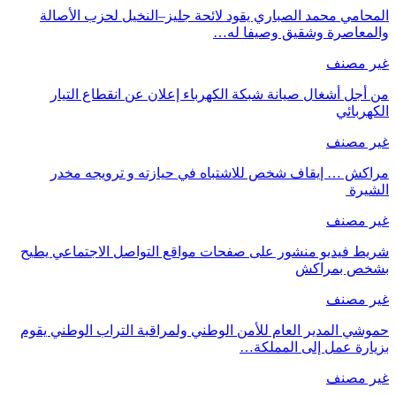
المحامي محمد الصباري يقود لائحة جليز–النخيل لحزب الأصالة
والمعاصرة وشقيق وصيفا له…
غير مصنف
من أجل أشغال صيانة شبكة الكهرباء إعلان عن انقطاع التيار
الكهربائي
غير مصنف
مراكش … إيقاف شخص للاشتباه في حيازته و ترويجه مخدر
الشيرة
غير مصنف
شريط فيديو منشور على صفحات مواقع التواصل الاجتماعي يطيح
بشخص بمراكش
غير مصنف
حموشي المدير العام للأمن الوطني ولمراقبة التراب الوطني يقوم
بزيارة عمل إلى المملكة…
غير مصنف