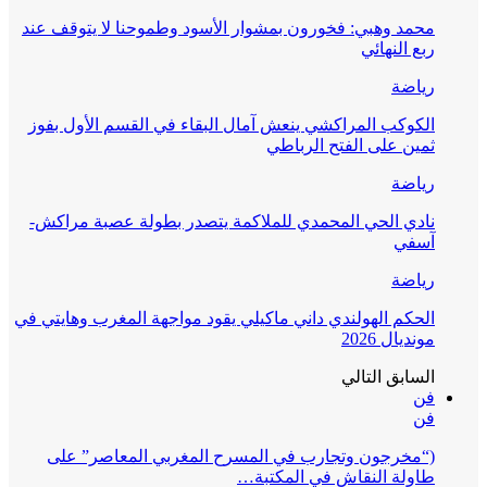
محمد وهبي: فخورون بمشوار الأسود وطموحنا لا يتوقف عند
ربع النهائي
رياضة
الكوكب المراكشي ينعش آمال البقاء في القسم الأول بفوز
ثمين على الفتح الرباطي
رياضة
نادي الحي المحمدي للملاكمة يتصدر بطولة عصبة مراكش-
آسفي
رياضة
الحكم الهولندي داني ماكيلي يقود مواجهة المغرب وهايتي في
مونديال 2026
السابق
التالي
فن
فن
(“مخرجون وتجارب في المسرح المغربي المعاصر” على
طاولة النقاش في المكتبة…