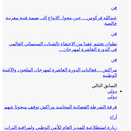
فن
عبدالله فركوس… حين يتحول الإبداع إلى بصمة فنية مغربية
خالصة
فن
تطوان تختتم عقدا من الاحتفاء بالشباب السينمائي العالمي
في الدورة العاشرة لمهرجان…
فن
مراكش …فعاليات الدورة العاشرة لمهرجان الملحون والأغنية
الوطنية
السابق
التالي
دولي
دولي
فرقة الشرطة القضائية المحاميد مراكش توقف مبحوثا عنهم
آراء
زيارة استطلاعية للمدير العام للأمن الوطني ولمراقبة التراب