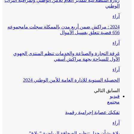
زيارة استطلاعية للمدير العام للأمن الوطني ولمراقبة التراب
الوطني
آراء
2024 : مراكش ضمن أربع مدن بالممكلة سجلت مامجموعه
656 قضية تتعلق بغسيل الأموال
آراء
غرفة التجارة والصناعة والخدمات تنظم المنتدى الجهوي
الأول للسياحة بجهة مراكش آسفي
آراء
الحصيلة السنوية للإدارة العامة للأمن الوطني 2024
السابق
التالي
فيديو
مجتمع
تفكيك عصابة إجرامية رقمية
آراء
بلاغ بشأن جدل تنظيم الصحافة الرياضية ” بلاغ”