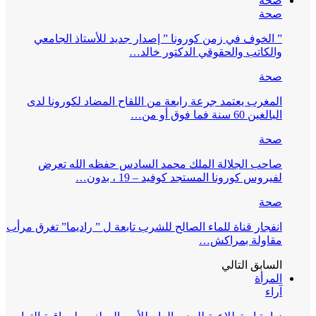
صحة
صحة
” الخوف في زمن كورونا ” إصدار جديد للأستاذ الجامعي
والكاتب والحقوقي الدكتور خالد…
صحة
المغرب يعتمد جرعة رابعة من اللقاح المضاد لكورونا لدى
البالغين 60 سنة فما فوق أو من…
صحة
صاحب الجلالة الملك محمد السادس حفظه الله تعرض
لفيروس كورونا المستجد كوفيد – 19 ، بدون…
صحة
انفجار قناة للماء الصالح للشرب تابعة ل ” راديما” تغرق مرأب
مقاولة بمراكش…
السابق
التالي
المرأة
آراء