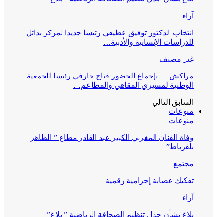
آراء
انتخاب الدكتور توفيق عطيفي رئيسا جديدا لمركز بدائل
للدراسات الإنسانية والأدبية…
غير مصنف
مراكش … بإجماع الحضور فتاح حارفي رئيسا للجمعية
الوطنية لمسيري المقاهي والمطاعم…
السابق
التالي
منوعات
منوعات
وفاة الفنان المغربي الكبير عبد القادر مطاع ” الطاهر
بلفرياط”
مجتمع
تفكيك عصابة إجرامية رقمية
آراء
بلاغ بشأن جدل تنظيم الصحافة الرياضية ” بلاغ”