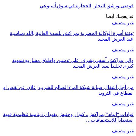
فوضى ورشق للتجار بالحجارة في سوق أسبوعي
قد يعجبك ايضا
غير مصنف
تهنئة أسرة الوكالة الحضرية بمراكش للسدة العالية بالله بمناسبة
عيد العرش المجيد
غير مصنف
والي مراكش-آسفي يشرف على تدشين وإطلاق مشاريع تنموية
كبرى تخليداً لعيد العرش المجيد
غير مصنف
من أجل أشغال صيانة شبكة الماء الصالح للشرب إعلان عن نقص او
انقطاع في التزويد
غير مصنف
قيادات “البام” بمراكش.. كودار وحنيش يقودان دينامية تنظيمية قوية
استعداداً للاستحقاقات…
غير مصنف