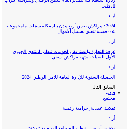
زيارة استطلاعية للمدير العام للأمن الوطني ولمراقبة التراب
الوطني
آراء
2024 : مراكش ضمن أربع مدن بالممكلة سجلت مامجموعه
656 قضية تتعلق بغسيل الأموال
آراء
غرفة التجارة والصناعة والخدمات تنظم المنتدى الجهوي
الأول للسياحة بجهة مراكش آسفي
آراء
الحصيلة السنوية للإدارة العامة للأمن الوطني 2024
السابق
التالي
فيديو
مجتمع
تفكيك عصابة إجرامية رقمية
آراء
بلاغ بشأن جدل تنظيم الصحافة الرياضية ” بلاغ”