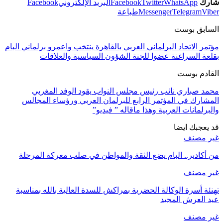
شارك
WhatsApp
Twitter
Facebook
البريد الإلكتروني
Facebook
Viber
Telegram
Messenger
طباعة
السابق بوست
مؤتمر الاتحاد البرلماني العربي بالقاهرة ينتخب واعمرو برلماني البام
بقلعة السراغنة عضوا للجنة الشؤون السياسية والعلاقات
القادم بوست
محمد صباري نائب رئيس مجلس النواب يقود الوفد المغربي
المشارك في المؤتمر الرابع للبرلمان العربي ورؤساء المجالس
والبرلمانات العربية وهذا ماقاله ” فيديو”
قد يعجبك ايضا
غير مصنف
من أكادير.. البام يضع الثقة والمواطن في صلب معركة المرحلة
غير مصنف
تهنئة أسرة الوكالة الحضرية بمراكش للسدة العالية بالله بمناسبة
عيد العرش المجيد
غير مصنف