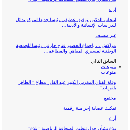
آراء
انتخاب الدكتور توفيق عطيفي رئيسا جديدا لمركز بدائل
للدراسات الإنسانية والأدبية…
غير مصنف
مراكش … بإجماع الحضور فتاح حارفي رئيسا للجمعية
الوطنية لمسيري المقاهي والمطاعم…
السابق
التالي
منوعات
منوعات
وفاة الفنان المغربي الكبير عبد القادر مطاع ” الطاهر
بلفرياط”
مجتمع
تفكيك عصابة إجرامية رقمية
آراء
بلاغ بشأن جدل تنظيم الصحافة الرياضية ” بلاغ”