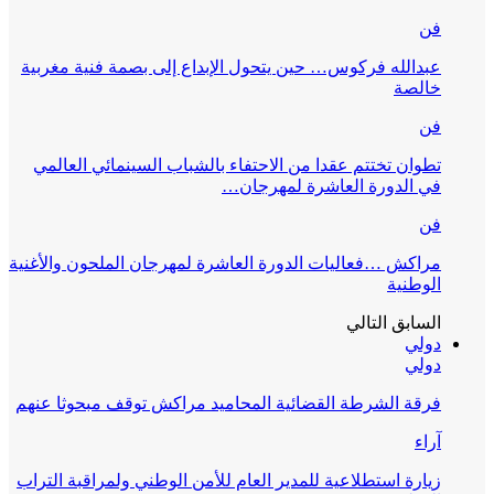
فن
عبدالله فركوس… حين يتحول الإبداع إلى بصمة فنية مغربية
خالصة
فن
تطوان تختتم عقدا من الاحتفاء بالشباب السينمائي العالمي
في الدورة العاشرة لمهرجان…
فن
مراكش …فعاليات الدورة العاشرة لمهرجان الملحون والأغنية
الوطنية
السابق
التالي
دولي
دولي
فرقة الشرطة القضائية المحاميد مراكش توقف مبحوثا عنهم
آراء
زيارة استطلاعية للمدير العام للأمن الوطني ولمراقبة التراب