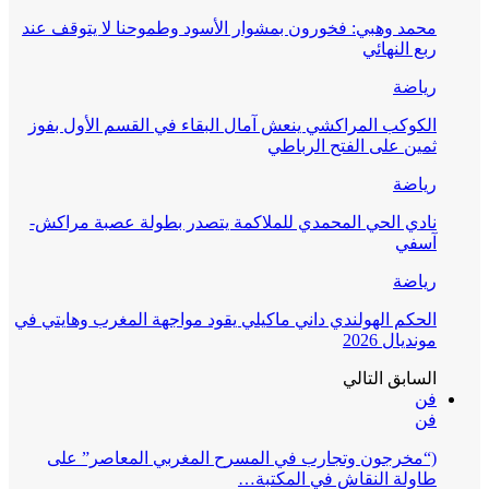
محمد وهبي: فخورون بمشوار الأسود وطموحنا لا يتوقف عند
ربع النهائي
رياضة
الكوكب المراكشي ينعش آمال البقاء في القسم الأول بفوز
ثمين على الفتح الرباطي
رياضة
نادي الحي المحمدي للملاكمة يتصدر بطولة عصبة مراكش-
آسفي
رياضة
الحكم الهولندي داني ماكيلي يقود مواجهة المغرب وهايتي في
مونديال 2026
السابق
التالي
فن
فن
(“مخرجون وتجارب في المسرح المغربي المعاصر” على
طاولة النقاش في المكتبة…