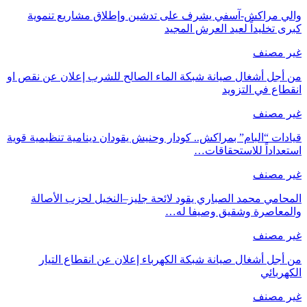
والي مراكش-آسفي يشرف على تدشين وإطلاق مشاريع تنموية
كبرى تخليداً لعيد العرش المجيد
غير مصنف
من أجل أشغال صيانة شبكة الماء الصالح للشرب إعلان عن نقص او
انقطاع في التزويد
غير مصنف
قيادات “البام” بمراكش.. كودار وحنيش يقودان دينامية تنظيمية قوية
استعداداً للاستحقاقات…
غير مصنف
المحامي محمد الصباري يقود لائحة جليز–النخيل لحزب الأصالة
والمعاصرة وشقيق وصيفا له…
غير مصنف
من أجل أشغال صيانة شبكة الكهرباء إعلان عن انقطاع التيار
الكهربائي
غير مصنف