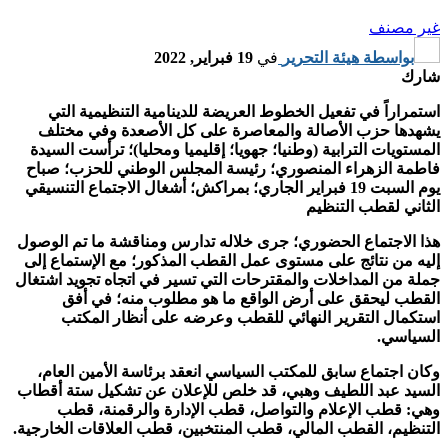
غير مصنف
بواسطة
هيئة التحرير
في
19 فبراير, 2022
شارك
استمراراً في تفعيل الخطوط العريضة للدينامية التنظيمية التي
يشهدها حزب الأصالة والمعاصرة على كل الأصعدة وفي مختلف
المستويات الترابية (وطنيا؛ جهويا؛ إقليميا ومحليا)؛ ترأست السيدة
فاطمة الزهراء المنصوري؛ رئيسة المجلس الوطني للحزب؛ صباح
يوم السبت 19 فبراير الجاري؛ بمراكش؛ أشغال الاجتماع التنسيقي
الثاني لقطب التنظيم
هذا الاجتماع الحضوري؛ جرى خلاله تدارس ومناقشة ما تم الوصول
إليه من نتائج على مستوى عمل القطب المذكور؛ مع الإستماع إلى
جملة من المداخلات والمقترحات التي تسير في اتجاه تجويد اشتغال
القطب ليحقق على أرض الواقع ما هو مطلوب منه؛ في أفق
استكمال التقرير النهائي للقطب وعرضه على أنظار المكتب
السياسي.
وكان اجتماع سابق للمكتب السياسي انعقد برئاسة الأمين العام،
السيد عبد اللطيف وهبي، قد خلص للإعلان عن تشكيل ستة أقطاب
وهي: قطب الإعلام والتواصل، قطب الإدارة والرقمنة، قطب
التنظيم، القطب المالي، قطب المنتخبين، قطب العلاقات الخارجية.