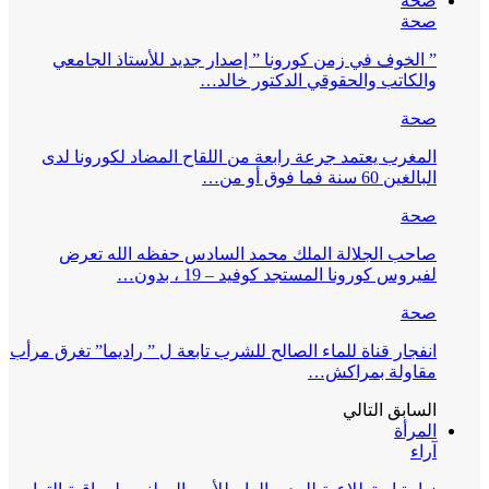
صحة
صحة
” الخوف في زمن كورونا ” إصدار جديد للأستاذ الجامعي
والكاتب والحقوقي الدكتور خالد…
صحة
المغرب يعتمد جرعة رابعة من اللقاح المضاد لكورونا لدى
البالغين 60 سنة فما فوق أو من…
صحة
صاحب الجلالة الملك محمد السادس حفظه الله تعرض
لفيروس كورونا المستجد كوفيد – 19 ، بدون…
صحة
انفجار قناة للماء الصالح للشرب تابعة ل ” راديما” تغرق مرأب
مقاولة بمراكش…
السابق
التالي
المرأة
آراء