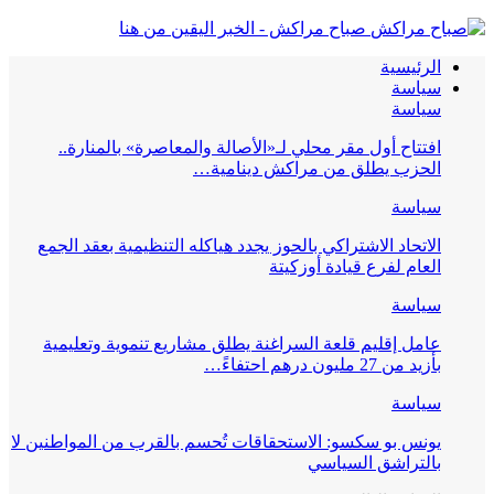
صباح مراكش - الخبر اليقين من هنا
الرئيسية
سياسة
سياسة
افتتاح أول مقر محلي لـ«الأصالة والمعاصرة» بالمنارة..
الحزب يطلق من مراكش دينامية…
سياسة
الاتحاد الاشتراكي بالحوز يجدد هياكله التنظيمية بعقد الجمع
العام لفرع قيادة أوزكيتة
سياسة
عامل إقليم قلعة السراغنة يطلق مشاريع تنموية وتعليمية
بأزيد من 27 مليون درهم احتفاءً…
سياسة
يونس بو سكسو: الاستحقاقات تُحسم بالقرب من المواطنين لا
بالتراشق السياسي