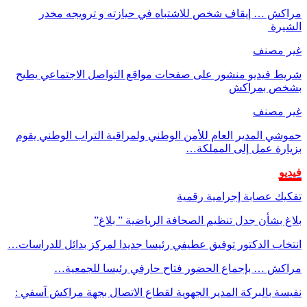
مراكش … إيقاف شخص للاشتباه في حيازته و ترويجه مخدر
الشيرة
غير مصنف
شريط فيديو منشور على صفحات مواقع التواصل الاجتماعي يطيح
بشخص بمراكش
غير مصنف
حموشي المدير العام للأمن الوطني ولمراقبة التراب الوطني يقوم
بزيارة عمل إلى المملكة…
فيديو
تفكيك عصابة إجرامية رقمية
بلاغ بشأن جدل تنظيم الصحافة الرياضية ” بلاغ”
انتخاب الدكتور توفيق عطيفي رئيسا جديدا لمركز بدائل للدراسات…
مراكش … بإجماع الحضور فتاح حارفي رئيسا للجمعية…
نفيسة بالبركة المدير الجهوية لقطاع الاتصال بجهة مراكش آسفي :
…