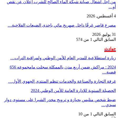
من أجل أشغال صيانة شبكة الماء الصالح للشرب إعلان عن نقص
أو…
4 أغسطس, 2026
مصرع قاصر غرقًا داخل صهريج مائي بإحدى الضيعات الفلاحية…
31 يوليو, 2026
السابق
التالي
1 من 574
حوادث
زيارة استطلاعية للمدير العام للأمن الوطني ولمراقبة التراب…
2024 : مراكش ضمن أربع مدن بالممكلة سجلت مامجموعه 656
قضية…
غرفة التجارة والصناعة والخدمات تنظم المنتدى الجهوي الأول…
الحصيلة السنوية للإدارة العامة للأمن الوطني 2024
ضبط شخص متلبس بحيازة و ترويج مخدر الشيرا على مستوى دوار
سيدي…
السابق
التالي
1 من 10