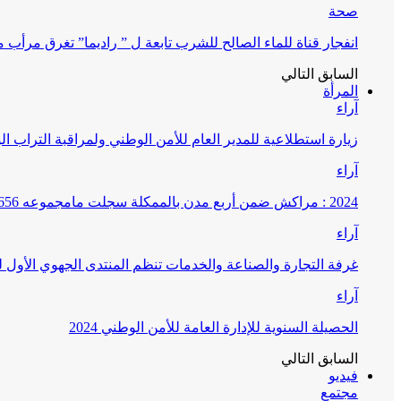
صحة
انفجار قناة للماء الصالح للشرب تابعة ل ” راديما” تغرق مرأ
السابق
التالي
المرأة
آراء
زيارة استطلاعية للمدير العام للأمن الوطني ولمراقبة التراب ا
آراء
2024 : مراكش ضمن أربع مدن بالممكلة سجلت مامجموعه 656 قضية تتعلق بغسيل الأموال
آراء
غرفة التجارة والصناعة والخدمات تنظم المنتدى الجهوي الأول
آراء
الحصيلة السنوية للإدارة العامة للأمن الوطني 2024
السابق
التالي
فيديو
مجتمع