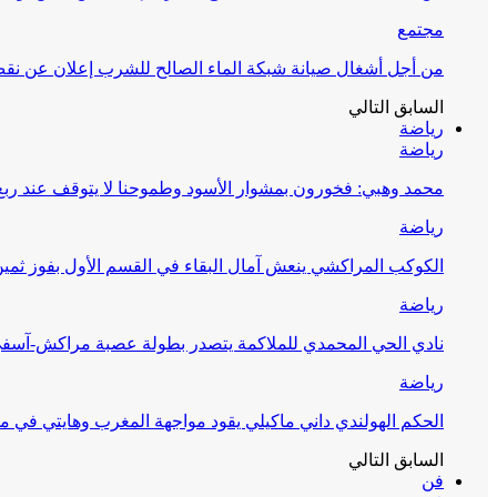
مجتمع
من أجل أشغال صيانة شبكة الماء الصالح للشرب إعلان عن نقص 
السابق
التالي
رياضة
رياضة
محمد وهبي: فخورون بمشوار الأسود وطموحنا لا يتوقف عند ربع 
رياضة
الكوكب المراكشي ينعش آمال البقاء في القسم الأول بفوز ثمين
رياضة
نادي الحي المحمدي للملاكمة يتصدر بطولة عصبة مراكش-آسف
رياضة
الحكم الهولندي داني ماكيلي يقود مواجهة المغرب وهايتي في مونديا
السابق
التالي
فن