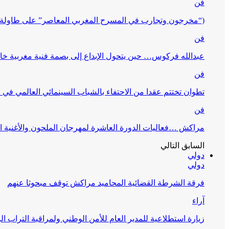
فن
(“مخرجون وتجارب في المسرح المغربي المعاصر” على طاولة 
فن
عبدالله فركوس… حين يتحول الإبداع إلى بصمة فنية مغربية خا
فن
تطوان تختتم عقدا من الاحتفاء بالشباب السينمائي العالمي في
فن
مراكش …فعاليات الدورة العاشرة لمهرجان الملحون والأغنية ا
السابق
التالي
دولي
دولي
فرقة الشرطة القضائية المحاميد مراكش توقف مبحوثا عنهم
آراء
زيارة استطلاعية للمدير العام للأمن الوطني ولمراقبة التراب ا