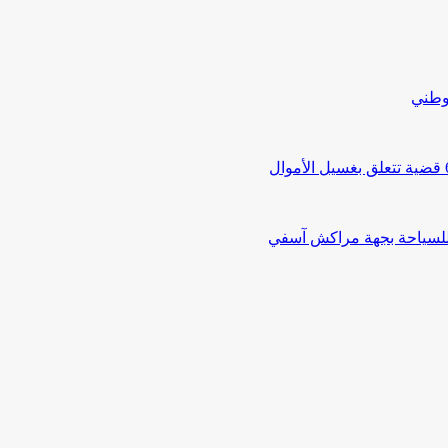
لوطني
 للسياحة بجهة مراكش آسفي