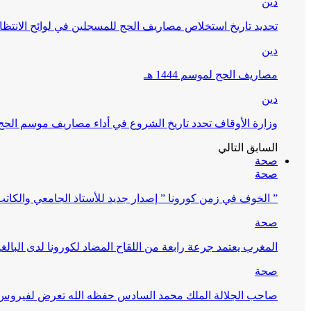
دين
تحديد تاريخ استخلاص مصاريف الحج للمسجلين في لوائح الانتظار (
دين
مصاريف الحج لموسم 1444 هـ
دين
وزارة الأوقاف تحدد تاريخ الشروع في أداء مصاريف موسم الحج لـ 4
السابق
التالي
صحة
صحة
” الخوف في زمن كورونا ” إصدار جديد للأستاذ الجامعي والكات
صحة
المغرب يعتمد جرعة رابعة من اللقاح المضاد لكورونا لدى البالغين 60 سنة فما فوق أو 
صحة
صاحب الجلالة الملك محمد السادس حفظه الله تعرض لفيروس كورونا ا