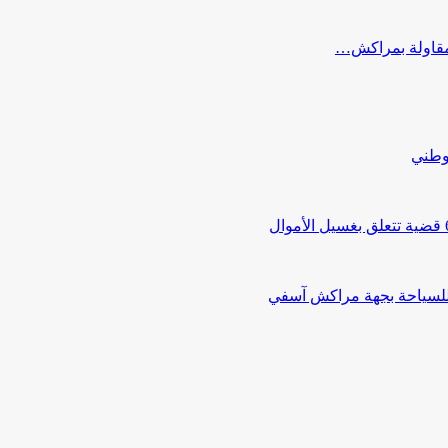
ب مقاولة بمراكش…
لوطني
 للسياحة بجهة مراكش آسفي