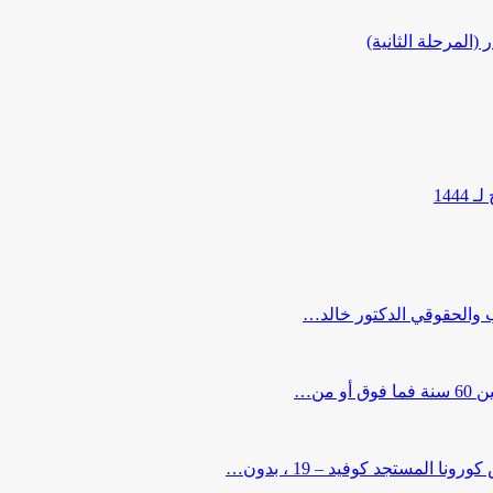
المرحلة الثانية)
144
ب والحقوقي الدكتور خالد…
من…
لمستجد كوفيد – 19 ، بدون…