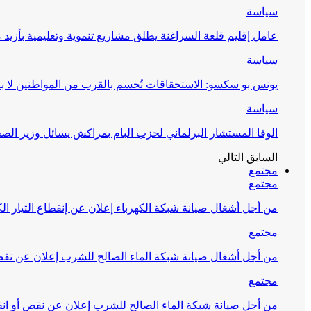
سياسة
عامل إقليم قلعة السراغنة يطلق مشاريع تنموية وتعليمية بأزيد من 27 مليون درهم احتف
سياسة
يونس بو سكسو: الاستحقاقات تُحسم بالقرب من المواطنين لا ب
سياسة
الوفا المستشار البرلماني لحزب البام بمراكش يسائل وزير ال
السابق
التالي
مجتمع
مجتمع
من أجل أشغال صيانة شبكة الكهرباء إعلان عن إنقطاع التيار الك
مجتمع
من أجل أشغال صيانة شبكة الماء الصالح للشرب إعلان عن نقص 
مجتمع
من أجل صيانة شبكة الماء الصالح للشرب إعلان عن نقص أو انق