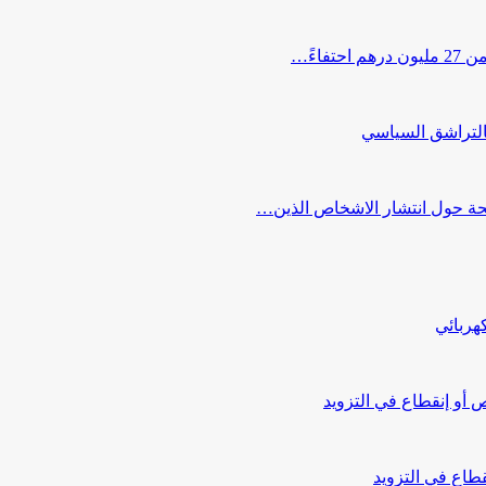
اءً…
التراشق السياسي
صحة حول انتشار الاشخاص الذين…
هربائي
أو إنقطاع في التزويد
طاع في التزويد