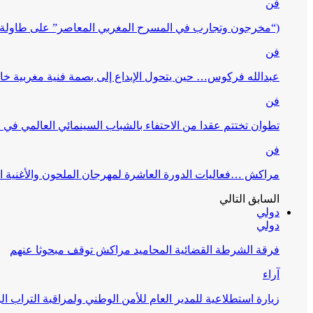
فن
(“مخرجون وتجارب في المسرح المغربي المعاصر” على طاولة 
فن
عبدالله فركوس… حين يتحول الإبداع إلى بصمة فنية مغربية خا
فن
تطوان تختتم عقدا من الاحتفاء بالشباب السينمائي العالمي في
فن
مراكش …فعاليات الدورة العاشرة لمهرجان الملحون والأغنية ا
السابق
التالي
دولي
دولي
فرقة الشرطة القضائية المحاميد مراكش توقف مبحوثا عنهم
آراء
زيارة استطلاعية للمدير العام للأمن الوطني ولمراقبة التراب ا