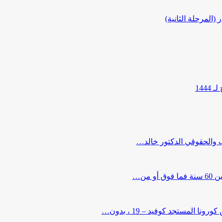
المرحلة الثانية)
144
ب والحقوقي الدكتور خالد…
من…
لمستجد كوفيد – 19 ، بدون…