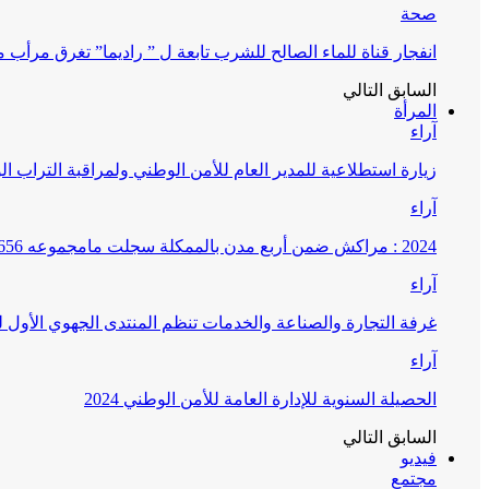
صحة
انفجار قناة للماء الصالح للشرب تابعة ل ” راديما” تغرق مرأ
السابق
التالي
المرأة
آراء
زيارة استطلاعية للمدير العام للأمن الوطني ولمراقبة التراب ا
آراء
2024 : مراكش ضمن أربع مدن بالممكلة سجلت مامجموعه 656 قضية تتعلق بغسيل الأموال
آراء
غرفة التجارة والصناعة والخدمات تنظم المنتدى الجهوي الأول
آراء
الحصيلة السنوية للإدارة العامة للأمن الوطني 2024
السابق
التالي
فيديو
مجتمع