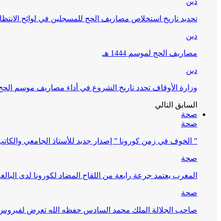
دين
تحديد تاريخ استخلاص مصاريف الحج للمسجلين في لوائح الانتظار (
دين
مصاريف الحج لموسم 1444 هـ
دين
وزارة الأوقاف تحدد تاريخ الشروع في أداء مصاريف موسم الحج لـ 4
السابق
التالي
صحة
صحة
” الخوف في زمن كورونا ” إصدار جديد للأستاذ الجامعي والكات
صحة
المغرب يعتمد جرعة رابعة من اللقاح المضاد لكورونا لدى البالغين 60 سنة فما فوق أو 
صحة
صاحب الجلالة الملك محمد السادس حفظه الله تعرض لفيروس كورونا ا