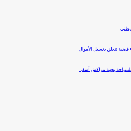
لوطني
 للسياحة بجهة مراكش آسفي