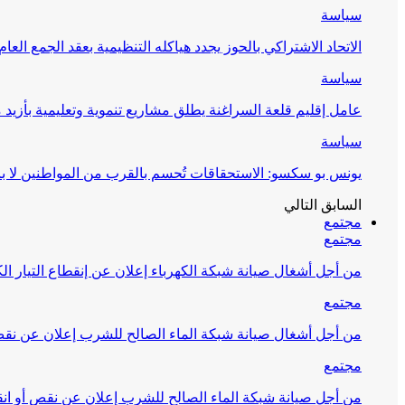
سياسة
الاتحاد الاشتراكي بالحوز يجدد هياكله التنظيمية بعقد الجمع العام
سياسة
عامل إقليم قلعة السراغنة يطلق مشاريع تنموية وتعليمية بأزيد من 27 مليون درهم احتف
سياسة
يونس بو سكسو: الاستحقاقات تُحسم بالقرب من المواطنين لا ب
السابق
التالي
مجتمع
مجتمع
من أجل أشغال صيانة شبكة الكهرباء إعلان عن إنقطاع التيار الك
مجتمع
من أجل أشغال صيانة شبكة الماء الصالح للشرب إعلان عن نقص 
مجتمع
من أجل صيانة شبكة الماء الصالح للشرب إعلان عن نقص أو انق