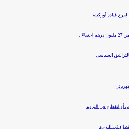
 لفرع قيادة أوزكيتة
اءً…
التراشق السياسي
هربائي
أو إنقطاع في التزويد
طاع في التزويد