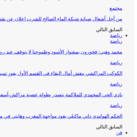
مجتمع
من أجل أشغال صيانة شبكة الماء الصالح للشرب إعلان عن نقص 
السابق
التالي
رياضة
رياضة
محمد وهبي: فخورون بمشوار الأسود وطموحنا لا يتوقف عند ربع 
رياضة
الكوكب المراكشي ينعش آمال البقاء في القسم الأول بفوز ثمين
رياضة
نادي الحي المحمدي للملاكمة يتصدر بطولة عصبة مراكش-آسف
رياضة
الحكم الهولندي داني ماكيلي يقود مواجهة المغرب وهايتي في مونديا
السابق
التالي
فن