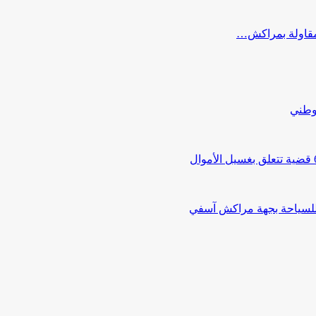
ب مقاولة بمراكش…
لوطني
 للسياحة بجهة مراكش آسفي