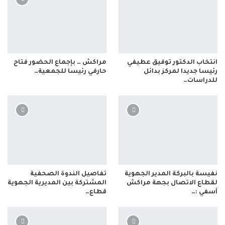
انتخاب الدكتور توفيق عطيفي
مراكش … بإجماع الحضور فتاح
رئيسا جديدا لمركز بدائل
حارفي رئيسا للجمعية…
للدراسات…
نفيسة بالبركة المدير الجهوية
تفاصيل الندوة الصحفية
لقطاع الاتصال بجهة مراكش
المشتركة بين المديرية الجهوية
آسفي :…
قطاع…