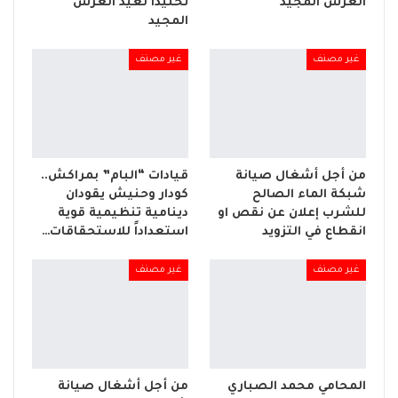
العرش المجيد
تخليداً لعيد العرش
المجيد
غير مصنف
غير مصنف
من أجل أشغال صيانة
قيادات “البام” بمراكش..
شبكة الماء الصالح
كودار وحنيش يقودان
للشرب إعلان عن نقص او
دينامية تنظيمية قوية
انقطاع في التزويد
استعداداً للاستحقاقات…
غير مصنف
غير مصنف
المحامي محمد الصباري
من أجل أشغال صيانة