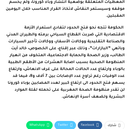
المعطيات المتعلقة بوضعية انتشار وباء كورونا، ولم يحسم
موقفه وسيستمر النقاش لاتخاذ القرار المناسب خلال اليومين
المقبلين.
الحكومة تتجه نحو فتح الحدود لتفادي استمرار الأزمة
الاقتصادية التي ضربت القطاع السياحي برمته والطيران المدني
والصناعة التقليدية ووكالات الأسفار، ووكالات تأجير السيارات
وبائعي ”البازارات”، وذلك عبر إقناع، على الخصوص، خالد آيت
الطالب، وزير الصحة والحماية الاجتماعية، المتخوف من انهيار
المنظومة الصحية بسبب اصابة العشرات من الأطقم الطبية
بالوباء وارتفاع عدد الحالات المحالة على غرف الانعاش، وارتفاع
عدد الوفيات رغم تراوح عدد الإصابات بين 7 آلاف و8، فيما قد
يسهم فتح الحدود الى ارتفاع كبير لعدد المصابين بوباء كورونا
لن تقدر منظومة الصحة المغربية على تحمله لقلة الموارد
البشرية ولضعف أسرة الإنعاش.
WhatsApp
Twitter
Facebook
شارك