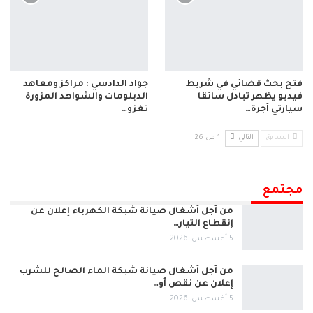
فتح بحث قضائي في شريط
جواد الدادسي : مراكز ومعاهد
فيديو يظهر تبادل سائقا
الدبلومات والشواهد المزورة
سيارتي أجرة…
تغزو…
السابق
التالي
1 من 26
مجتمع
من أجل أشغال صيانة شبكة الكهرباء إعلان عن
إنقطاع التيار…
5 أغسطس, 2026
من أجل أشغال صيانة شبكة الماء الصالح للشرب
إعلان عن نقص أو…
5 أغسطس, 2026