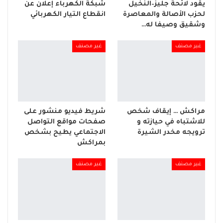
يقود لائحة جليز–النخيل
شبكة الكهرباء إعلان عن
لحزب الأصالة والمعاصرة
انقطاع التيار الكهربائي
وشقيق وصيفا له…
غير مصنف
غير مصنف
مراكش … إيقاف شخص
شريط فيديو منشور على
للاشتباه في حيازته و
صفحات مواقع التواصل
ترويجه مخدر الشيرة
الاجتماعي يطيح بشخص
بمراكش
غير مصنف
غير مصنف