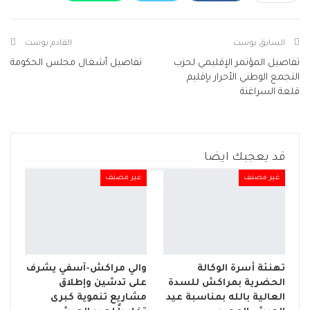
البريد الإلكتروني
Facebook Messenger
Telegram
Viber
طباعة
السابق بوست
القادم بوست
تفاصيل المؤتمر الإقليمي لحزب
تفاصيل أشغال مجلس الحكومة
التجمع الوطني الأحرار بإقليم
قلعة السراغنة
قد يعجبك ايضا
غير مصنف
غير مصنف
تهنئة أسرة الوكالة
والي مراكش-آسفي يشرف
الحضرية بمراكش للسدة
على تدشين وإطلاق
العالية بالله بمناسبة عيد
مشاريع تنموية كبرى