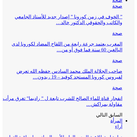
صحة
صحة
” الخوف في زمن كورونا ” إصدار جديد للأستاذ الجامعي
والكاتب والحقوقي الدكتور خالد…
صحة
المغرب يعتمد جرعة رابعة من اللقاح المضاد لكورونا لدى
البالغين 60 سنة فما فوق أو من…
صحة
صاحب الجلالة الملك محمد السادس حفظه الله تعرض
لفيروس كورونا المستجد كوفيد – 19 ، بدون…
صحة
انفجار قناة للماء الصالح للشرب تابعة ل ” راديما” تغرق مرأب
مقاولة بمراكش…
السابق
التالي
المرأة
آراء