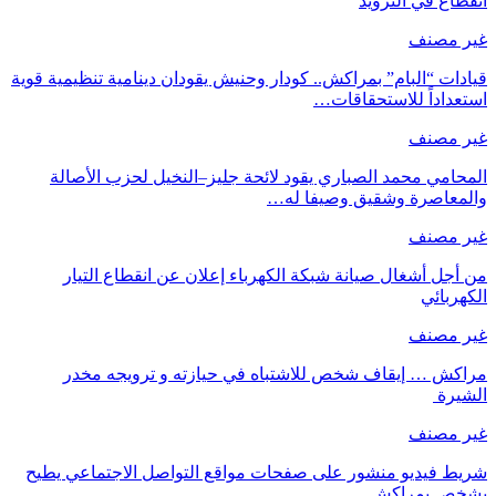
انقطاع في التزويد
غير مصنف
قيادات “البام” بمراكش.. كودار وحنيش يقودان دينامية تنظيمية قوية
استعداداً للاستحقاقات…
غير مصنف
المحامي محمد الصباري يقود لائحة جليز–النخيل لحزب الأصالة
والمعاصرة وشقيق وصيفا له…
غير مصنف
من أجل أشغال صيانة شبكة الكهرباء إعلان عن انقطاع التيار
الكهربائي
غير مصنف
مراكش … إيقاف شخص للاشتباه في حيازته و ترويجه مخدر
الشيرة
غير مصنف
شريط فيديو منشور على صفحات مواقع التواصل الاجتماعي يطيح
بشخص بمراكش