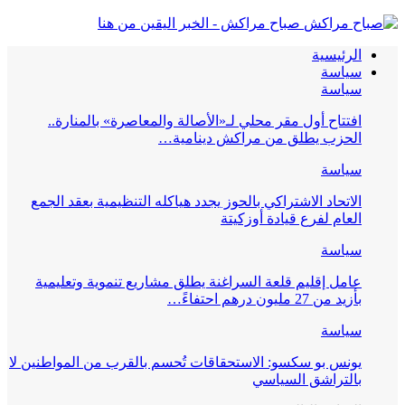
صباح مراكش - الخبر اليقين من هنا
الرئيسية
سياسة
سياسة
افتتاح أول مقر محلي لـ«الأصالة والمعاصرة» بالمنارة..
الحزب يطلق من مراكش دينامية…
سياسة
الاتحاد الاشتراكي بالحوز يجدد هياكله التنظيمية بعقد الجمع
العام لفرع قيادة أوزكيتة
سياسة
عامل إقليم قلعة السراغنة يطلق مشاريع تنموية وتعليمية
بأزيد من 27 مليون درهم احتفاءً…
سياسة
يونس بو سكسو: الاستحقاقات تُحسم بالقرب من المواطنين لا
بالتراشق السياسي