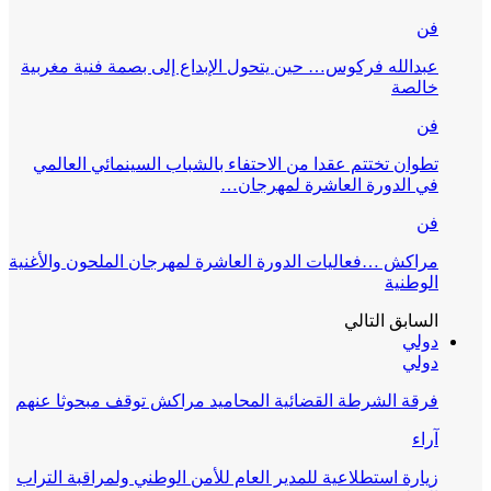
فن
عبدالله فركوس… حين يتحول الإبداع إلى بصمة فنية مغربية
خالصة
فن
تطوان تختتم عقدا من الاحتفاء بالشباب السينمائي العالمي
في الدورة العاشرة لمهرجان…
فن
مراكش …فعاليات الدورة العاشرة لمهرجان الملحون والأغنية
الوطنية
السابق
التالي
دولي
دولي
فرقة الشرطة القضائية المحاميد مراكش توقف مبحوثا عنهم
آراء
زيارة استطلاعية للمدير العام للأمن الوطني ولمراقبة التراب