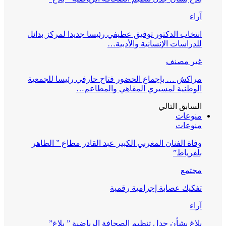
آراء
انتخاب الدكتور توفيق عطيفي رئيسا جديدا لمركز بدائل
للدراسات الإنسانية والأدبية…
غير مصنف
مراكش … بإجماع الحضور فتاح حارفي رئيسا للجمعية
الوطنية لمسيري المقاهي والمطاعم…
السابق
التالي
منوعات
منوعات
وفاة الفنان المغربي الكبير عبد القادر مطاع ” الطاهر
بلفرياط”
مجتمع
تفكيك عصابة إجرامية رقمية
آراء
بلاغ بشأن جدل تنظيم الصحافة الرياضية ” بلاغ”