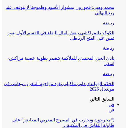
محمد وهبي: فخورون بمشوار الأسود وطموحنا لا يتوقف عند
ربع النهائي
رياضة
الكوكب المراكشي ينعش آمال البقاء في القسم الأول بفوز
ثمين على الفتح الرباطي
رياضة
نادي الحي المحمدي للملاكمة يتصدر بطولة عصبة مراكش-
آسفي
رياضة
الحكم الهولندي داني ماكيلي يقود مواجهة المغرب وهايتي في
مونديال 2026
السابق
التالي
فن
فن
(“مخرجون وتجارب في المسرح المغربي المعاصر” على
طاولة النقاش في المكتبة…