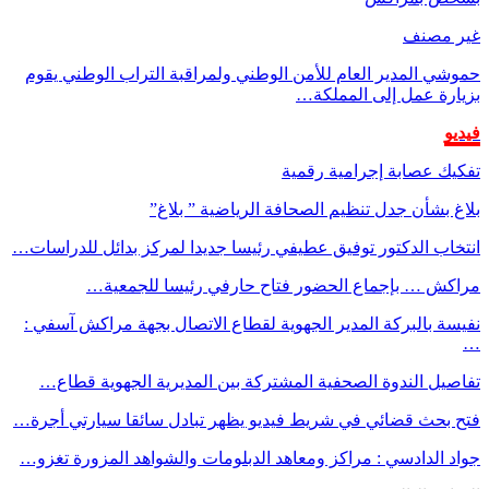
غير مصنف
حموشي المدير العام للأمن الوطني ولمراقبة التراب الوطني يقوم
بزيارة عمل إلى المملكة…
فيديو
تفكيك عصابة إجرامية رقمية
بلاغ بشأن جدل تنظيم الصحافة الرياضية ” بلاغ”
انتخاب الدكتور توفيق عطيفي رئيسا جديدا لمركز بدائل للدراسات…
مراكش … بإجماع الحضور فتاح حارفي رئيسا للجمعية…
نفيسة بالبركة المدير الجهوية لقطاع الاتصال بجهة مراكش آسفي :
…
تفاصيل الندوة الصحفية المشتركة بين المديرية الجهوية قطاع…
فتح بحث قضائي في شريط فيديو يظهر تبادل سائقا سيارتي أجرة…
جواد الدادسي : مراكز ومعاهد الدبلومات والشواهد المزورة تغزو…