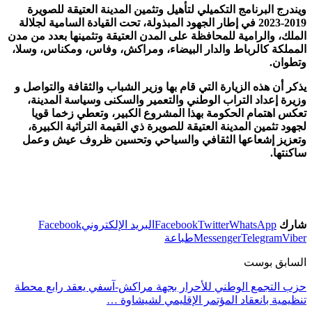
ويندرج البرنامج التكميلي لتأهيل وتثمين المدينة العتيقة للصويرة
2019-2023 في إطار الجهود المبذولة، تحت القيادة السامية لجلالة
الملك، والرامية للمحافظة على المدن العتيقة وتثمينها بعدد من مدن
المملكة كالرباط والدار البيضاء، ومراكش، وفاس، ومكناس، وسلا،
وتطوان.
يذكر أن هذه الزيارة التي قام بها وزير الشباب والثقافة والتواصل و
وزيرة إعداد التراب الوطني والتعمير والسكنى وسياسة المدينة،
تعكس اهتمام الحكومة بهذا المشروع الكبير، وتعطي زخما قويا
لجهود تثمين المدينة العتيقة للصويرة ذي القيمة التراثية الكبيرة،
وتعزيز إشعاعها الثقافي والسياحي وتحسين ظروف عيش وعمل
ساكنتها.
شارك
WhatsApp
Twitter
Facebook
البريد الإلكتروني
Facebook
Viber
Telegram
Messenger
طباعة
السابق بوست
حزب التجمع الوطني للأحرار بجهة مراكش-آسفي يعقد رابع محطة
تنظيمية بانعقاد المؤتمر الإقليمي لشيشاوة …