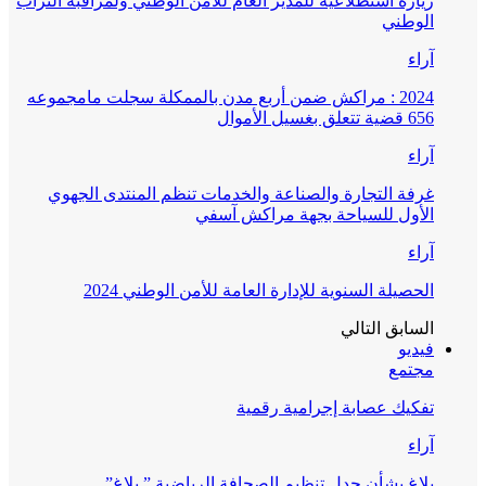
زيارة استطلاعية للمدير العام للأمن الوطني ولمراقبة التراب
الوطني
آراء
2024 : مراكش ضمن أربع مدن بالممكلة سجلت مامجموعه
656 قضية تتعلق بغسيل الأموال
آراء
غرفة التجارة والصناعة والخدمات تنظم المنتدى الجهوي
الأول للسياحة بجهة مراكش آسفي
آراء
الحصيلة السنوية للإدارة العامة للأمن الوطني 2024
السابق
التالي
فيديو
مجتمع
تفكيك عصابة إجرامية رقمية
آراء
بلاغ بشأن جدل تنظيم الصحافة الرياضية ” بلاغ”