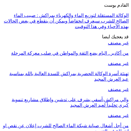
القادم بوست
الوكالة المستقلة لتوزيع الماء والكهرباء بمراكش : صبيب الماء
الصالح للشرب سيعرف انخفاضاً ويمكن أن ينقطع في بعض الحالات
بهذه الأحياء وفي هذا التوقيت
قد يعجبك ايضا
غير مصنف
من أكادير.. البام يضع الثقة والمواطن في صلب معركة المرحلة
غير مصنف
تهنئة أسرة الوكالة الحضرية بمراكش للسدة العالية بالله بمناسبة
عيد العرش المجيد
غير مصنف
والي مراكش-آسفي يشرف على تدشين وإطلاق مشاريع تنموية
كبرى تخليداً لعيد العرش المجيد
غير مصنف
من أجل أشغال صيانة شبكة الماء الصالح للشرب إعلان عن نقص او