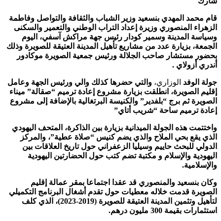
شارك
قام محمد المهدي بنسعيد وزير الشباب والثقافة والتواصل وفاطمة
الزهراء المنصوري وزيرة إعداد التراب الوطني والتعمير والسكنى
وسياسة المدينة وسمير كودار رئيس جهة مراكش آسفي، اليوم
الجمعة، بزيارة عدد من مشاريع تأهيل المدينة العتيقة للصويرة وذلك
بحضور مستشار صاحب الجلالة ورئيس جمعية الصويرة موكادور
أندري أزولاي .
جولة الوفد
الوزاري،
والتي حضرها كذلك والي ورئيس الجهة وعامل
إقليم الصويرة، انطلقت بزيارة مشروع إعادة ترميم “صقالة” ميناء
الصويرة ثم برج “بلفدير” والكنيسة البرتغالية بالإضافة إلى مشروع
إعادة ترميم ساحة “شريب أتاي”
واختتمت هذه الجولة الميدانية بزيارة بين الذاكرة، المتحف اليهودي
الذي يقع بحي الملاح والذي يضم كنيس “صلاة عطية”، والمركز
الدولي للبحث حاييم وسيليا الزعفراني حول تاريخ العلاقات بين
اليهودية والإسلام و مكتبة تضم كتب حول الحضارتين اليهودية
والإسلامية.
وكان بنسعيد والمنصوري قد عقدا اجتماعا بمقر عمالة إقليم
الصويرة قدمت خلاله معطيات حول تقدم أشغال البرنامج التكميلي
لتأهيل وتثمين المدينة العتيقة للصويرة (2019-2023)، الذي كلف
استثمارات بقيمة 300 مليون درهم.