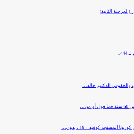
المرحلة الثانية)
144
ب والحقوقي الدكتور خالد…
من…
لمستجد كوفيد – 19 ، بدون…