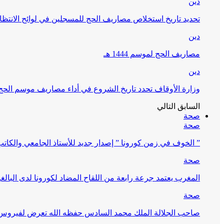
دين
تحديد تاريخ استخلاص مصاريف الحج للمسجلين في لوائح الانتظار (
دين
مصاريف الحج لموسم 1444 هـ
دين
وزارة الأوقاف تحدد تاريخ الشروع في أداء مصاريف موسم الحج لـ 4
السابق
التالي
صحة
صحة
” الخوف في زمن كورونا ” إصدار جديد للأستاذ الجامعي والكات
صحة
المغرب يعتمد جرعة رابعة من اللقاح المضاد لكورونا لدى البالغين 60 سنة فما فوق أو 
صحة
صاحب الجلالة الملك محمد السادس حفظه الله تعرض لفيروس كورونا ا