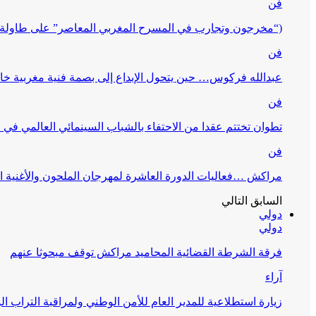
فن
(“مخرجون وتجارب في المسرح المغربي المعاصر” على طاولة 
فن
عبدالله فركوس… حين يتحول الإبداع إلى بصمة فنية مغربية خا
فن
تطوان تختتم عقدا من الاحتفاء بالشباب السينمائي العالمي في
فن
مراكش …فعاليات الدورة العاشرة لمهرجان الملحون والأغنية ا
السابق
التالي
دولي
دولي
فرقة الشرطة القضائية المحاميد مراكش توقف مبحوثا عنهم
آراء
زيارة استطلاعية للمدير العام للأمن الوطني ولمراقبة التراب ا