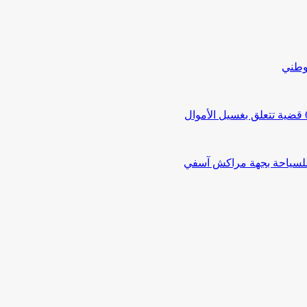
لوطني
 للسياحة بجهة مراكش آسفي