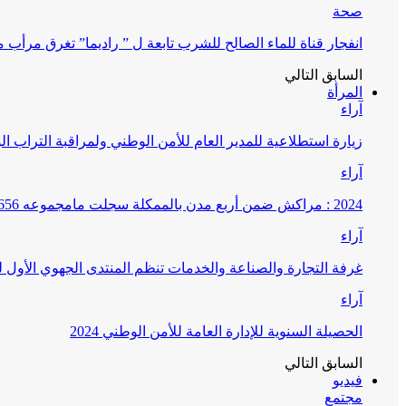
صحة
انفجار قناة للماء الصالح للشرب تابعة ل ” راديما” تغرق مرأ
السابق
التالي
المرأة
آراء
زيارة استطلاعية للمدير العام للأمن الوطني ولمراقبة التراب ا
آراء
2024 : مراكش ضمن أربع مدن بالممكلة سجلت مامجموعه 656 قضية تتعلق بغسيل الأموال
آراء
غرفة التجارة والصناعة والخدمات تنظم المنتدى الجهوي الأول
آراء
الحصيلة السنوية للإدارة العامة للأمن الوطني 2024
السابق
التالي
فيديو
مجتمع