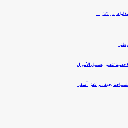
ب مقاولة بمراكش…
لوطني
 للسياحة بجهة مراكش آسفي