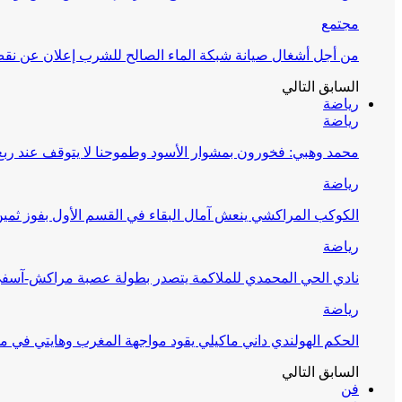
مجتمع
من أجل أشغال صيانة شبكة الماء الصالح للشرب إعلان عن نقص 
السابق
التالي
رياضة
رياضة
محمد وهبي: فخورون بمشوار الأسود وطموحنا لا يتوقف عند ربع 
رياضة
الكوكب المراكشي ينعش آمال البقاء في القسم الأول بفوز ثمين
رياضة
نادي الحي المحمدي للملاكمة يتصدر بطولة عصبة مراكش-آسف
رياضة
الحكم الهولندي داني ماكيلي يقود مواجهة المغرب وهايتي في مونديا
السابق
التالي
فن