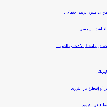
اءً…
التراشق السياسي
صحة حول انتشار الاشخاص الذين…
هربائي
أو إنقطاع في التزويد
طاع في التزويد