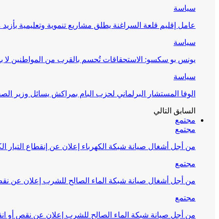
سياسة
عامل إقليم قلعة السراغنة يطلق مشاريع تنموية وتعليمية بأزيد من 27 مليون درهم احتف
سياسة
يونس بو سكسو: الاستحقاقات تُحسم بالقرب من المواطنين لا ب
سياسة
الوفا المستشار البرلماني لحزب البام بمراكش يسائل وزير ال
السابق
التالي
مجتمع
مجتمع
من أجل أشغال صيانة شبكة الكهرباء إعلان عن إنقطاع التيار الك
مجتمع
من أجل أشغال صيانة شبكة الماء الصالح للشرب إعلان عن نقص 
مجتمع
من أجل صيانة شبكة الماء الصالح للشرب إعلان عن نقص أو انق