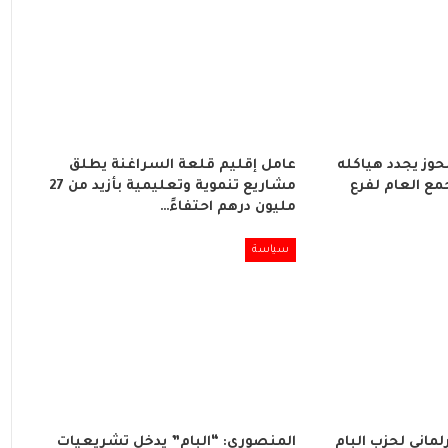
لحوز يجدد هياكله
عامل إقليم قلعة السراغنة يطلق
مع العام لفرع
مشاريع تنموية وتعليمية بأزيد من 27
مليون درهم احتفاءً…
سياسة
لماني لحزب البام
المنصوري: “البام” يدخل تشريعيات