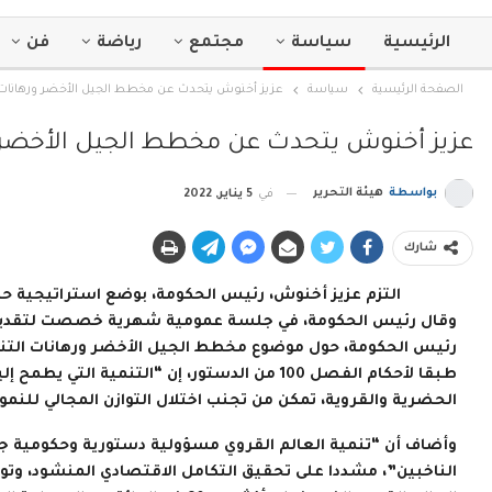
الرئيسية
سياسة
مجتمع
رياضة
فن
الصفحة الرئيسية
سياسة
عزيز أخنوش يتحدث عن مخطط الجيل الأخضر ورهانات الت
عزيز أخنوش يتحدث عن مخطط الجيل الأخضر وره
بواسطة
هيئة التحرير
في
5 يناير, 2022
شارك
التزم عزيز أخنوش، رئيس الحكومة، بوضع استراتيجية ح
وقال رئيس الحكومة، في جلسة عمومية شهرية خصصت لتقديم ا
رئيس الحكومة، حول موضوع مخطط الجيل الأخضر ورهانات التنمية
طبقا لأحكام الفصل 100 من الدستور، إن “التنمية
الحضرية والقروية، تمكن من تجنب اختلال التوازن المجالي للنمو 
وأضاف أن “تنمية العالم القروي مسؤولية دستورية وحكومية جس
الناخبين”، مشددا على تحقيق التكامل الاقتصادي المنشود، وتوطين