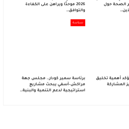
 الصحة حول
2026 موحدًا ويراهن على الكفاءة
ذين…
والتوافق…
سياسة
ؤكد أهمية تخليق
برئاسة سمير كودار.. مجلس جهة
202 وتعزيز المشاركة
مراكش–آسفي يبحث مشاريع
استراتيجية لدعم التنمية والبنية…