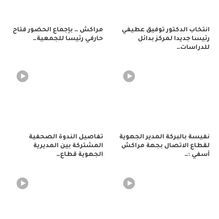
انتخاب الدكتور توفيق عطيفي
مراكش … بإجماع الحضور فتاح
رئيسا جديدا لمركز بدائل
حارفي رئيسا للجمعية…
للدراسات…
نفيسة بالبركة المدير الجهوية
تفاصيل الندوة الصحفية
لقطاع الاتصال بجهة مراكش
المشتركة بين المديرية
آسفي :…
الجهوية قطاع…