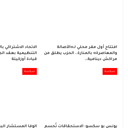
افتتاح أول مقر محلي لـ«الأصالة
الاتحاد الاشتراكي با
والمعاصرة» بالمنارة.. الحزب يطلق من
التنظيمية بعقد الج
مراكش دينامية…
قيادة أوزكيتة
سياسة
سياسة
يونس بو سكسو: الاستحقاقات تُحسم
الوفا المستشار البر