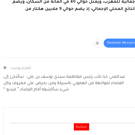
العالم القروي الذي يغطي أكثر من 90 في المائة من المساحة الإجمالية للمغرب، ويمثل حوالي 40 في المائة من السكان، ويضم
85 في المائة من الجماعات الترابية، ويساهم بـ 20 في المائة من الناتج المحلي الإجمالي، إذ يضم حوالي 9 ملايين هكتار من
Facebook Messen
القادم بوست
عبدالغني خيا نائب رئيس مقاطعة سيدي يوسف بن علي : سألتجئ إلى
القضاء لمواجهة من اتهموني بالسرقة ومن يحرض علي معروف وكل
شيء سأكشفه أمام القضاء ” فيديو “
سياسة