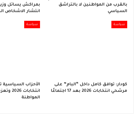
بالقرب من المواطنين لا بالتراشق
بمراكش يسائل وزير
السياسي
انتشار الاشخاص ال
سياسة
سياسة
كودار: توافق كامل داخل “البام” على
الأحزاب السياسية ت
مرشحي انتخابات 2026 بعد 17 اجتماعًا
انتخابات 6
المواطنة