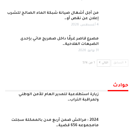
من أجل أشغال صيانة شبكة الماء الصالح للشرب
إعلان عن نقص أو…
4 أغسطس, 2026
مصرع قاصر غرقًا داخل صهريج مائي بإحدى
الضيعات الفلاحية…
31 يوليو, 2026
السابق
التالي
1 من 574
حوادث
زيارة استطلاعية للمدير العام للأمن الوطني
ولمراقبة التراب…
2024 : مراكش ضمن أربع مدن بالممكلة سجلت
مامجموعه 656 قضية…