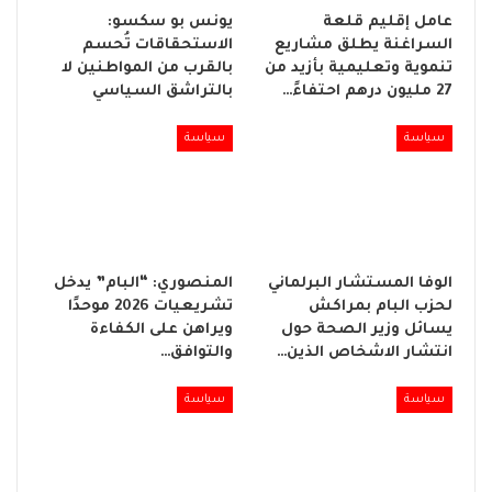
عامل إقليم قلعة
يونس بو سكسو:
السراغنة يطلق مشاريع
الاستحقاقات تُحسم
تنموية وتعليمية بأزيد من
بالقرب من المواطنين لا
27 مليون درهم احتفاءً…
بالتراشق السياسي
سياسة
سياسة
الوفا المستشار البرلماني
المنصوري: “البام” يدخل
لحزب البام بمراكش
تشريعيات 2026 موحدًا
يسائل وزير الصحة حول
ويراهن على الكفاءة
انتشار الاشخاص الذين…
والتوافق…
سياسة
سياسة