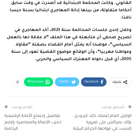
القانوني. وكانت المحكمة الابتدائية قد أصدرت في وقت سابق
أحكاما متفاوتة، من بينها إدانة المهاجري ابتدائيا بسنة حبسا
نافذا.
وخلال إحدى جلسات المحاكمة سنة 2023، أكد المهاجري في
تصريح صحفي أن متابعته في هذا الملف “لا علاقة لها بالعمل
السياسي”، موضحا أنه يمثل أمام القضاء بصفته “مقاولا
ومواطنا مغربيا”، وأن الوقائع موضوع القضية تعود إلى سنة
2005، أي قبل دخوله المعترك السياسي والحزبي.
WhatsApp
Twitter
Facebook
شارك
السابق بوست
القادم بوست
الوكيل العام للملك خالد كردودي:
تفاصيل إجتماع الأمانة الإقليمية
يؤكد بمراكش على ضرورة
لـحزب الأصالة والمعاصرة بإقليم
التشدد في مواجهة الجرائم البيئية
الرحامنة