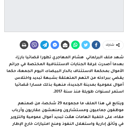
شارك
شهد ملف البرلماني هشام المهاجري تطورا قضائيا بارزا،
بعدما أصدرت غرفة الجنايات الاستئنافية المختصة في جرائم
الأموال بمحكمة الاستئناف بالدار البيضاء، اليوم الجمعة، حكما
يقضي ببراءته من التهم المتعلقة بشبهة تبديد واختلاس
أموال عمومية بمدينة الجديدة، منهية بذلك مسارا قضائيا
استمر لسنوات طويلة منذ سنة 2017.
ويتابع في هذا الملف ما مجموعه 29 شخصا، من ضمنهم
موظفون جماعيون ومستشارون ومنعشون عقاريون وأرباب
مقاه، على خلفية اتهامات همّت تبديد أموال عمومية والتزوير
في وثائق إدارية واستغلال النفوذ ومنح امتيازات خارج الإطار