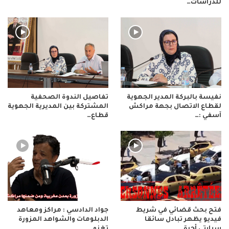
للدراسات…
نفيسة بالبركة المدير الجهوية
تفاصيل الندوة الصحفية
لقطاع الاتصال بجهة مراكش
المشتركة بين المديرية الجهوية
آسفي :…
قطاع…
فتح بحث قضائي في شريط
جواد الدادسي : مراكز ومعاهد
فيديو يظهر تبادل سائقا
الدبلومات والشواهد المزورة