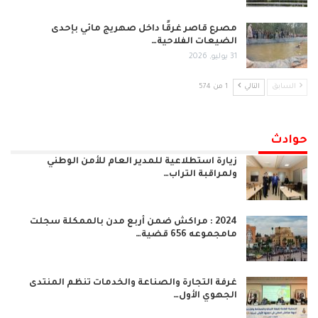
مصرع قاصر غرقًا داخل صهريج مائي بإحدى
الضيعات الفلاحية…
31 يوليو, 2026
السابق
التالي
1 من 574
حوادث
زيارة استطلاعية للمدير العام للأمن الوطني
ولمراقبة التراب…
2024 : مراكش ضمن أربع مدن بالممكلة سجلت
مامجموعه 656 قضية…
غرفة التجارة والصناعة والخدمات تنظم المنتدى
الجهوي الأول…