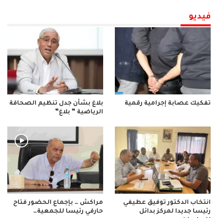
فيديو
تفكيك عصابة إجرامية رقمية
بلاغ بشأن جدل تنظيم الصحافة
الرياضية ” بلاغ”
انتخاب الدكتور توفيق عطيفي
مراكش … بإجماع الحضور فتاح
رئيسا جديدا لمركز بدائل
حارفي رئيسا للجمعية…