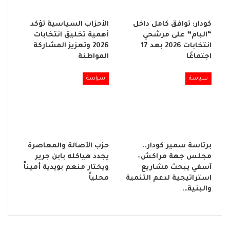
كودار: توافق كامل داخل
الأحزاب السياسية تؤكد
“البام” على مرشحي
أهمية تخليق انتخابات
انتخابات 2026 بعد 17
2026 وتعزيز المشاركة
اجتماعًا
المواطنة
سياسة
سياسة
برئاسة سمير كودار..
حزب الأصالة والمعاصرة
مجلس جهة مراكش–
يجدد هياكله بابن جرير
آسفي يبحث مشاريع
ويختار منعم بويدية أميناً
استراتيجية لدعم التنمية
محلياً
والبنية…