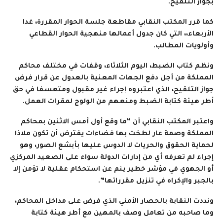
بجواز التلقيح.
كما قرر المكتب النقابي مقاطعة جلسة الحوار المقررة، غدا
الأربعاء،، التي كان جدول أعمالها منهجية الحوار القطاعي
وأولويات المطالب.
ونظم كتاب الضبط، اليوم الثلاثاء، وقفات في مختلف محاكم
المملكة من أجل دفع الجهات المعنية بالعدول عن قرار فرض
جواز التلقيح، الذي اعتبروه إجراء غير مقبول ومتعسفا في حق
أطر هيئة كتابة الضبط ومنعهم من الولوج لمقرات العمل.
واعتبر المكتب النقابي أن “ما وقع أول أمس الاثنين بمحاكم
المملكة وصمة عار لطخت بها فضاءات يفترض أن تكون ملاذا
لحماية الحقوق والحريات لا الدوس عليها بأبشع الصور، وهو
إجراء لم تعرفه أي من إدارات الدولة سواء على الصعيد المركزي
أو الجهوي في مؤشر خطير ينم عن استحكام عقلية لا تؤمن إلا
بالجبر والإكراه في تنزيل مقرراتها”.
ونددت النقابة بالحصار الأمني الذي فرض على مداخل المحاكم،
وما صاحبه من تعامل وصف بالمهين مع أطر هيئة كتابة