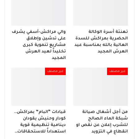
تهنئة أسرة الوكالة
والي مراكش-آسفي يشرف
الحضرية بمراكش للسدة
على تدشين وإطلاق
العالية بالله بمناسبة عيد
مشاريع تنموية كبرى
العرش المجيد
تخليداً لعيد العرش
المجيد
غير مصنف
غير مصنف
من أجل أشغال صيانة
قيادات “البام” بمراكش..
شبكة الماء الصالح
كودار وحنيش يقودان
للشرب إعلان عن نقص او
دينامية تنظيمية قوية
انقطاع في التزويد
استعداداً للاستحقاقات…