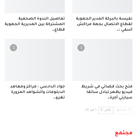
نفيسة بالبركة المدير الجهوية
تفاصيل الندوة الصحفية
لقطاع الاتصال بجهة مراكش
المشتركة بين المديرية الجهوية
آسفي :…
قطاع…
فتح بحث قضائي في شريط
جواد الدادسي : مراكز ومعاهد
فيديو يظهر تبادل سائقا
الدبلومات والشواهد المزورة
سيارتي أجرة…
تغزو…
السابق
التالي
1 من 26
مجتمع