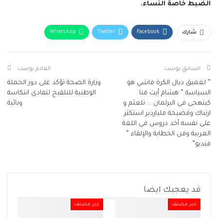
الضبط خاصة النساء.
WhatsApp
Twitter
Facebook
شارك
البريد الإلكتروني
Facebook Messenger
Telegram
Viber
طباعة
السابق بوست
القادم بوست
” لغميق ديال الكرة ماشي هو
وزارة الصحة تؤكد على دور الحملة
السياسة ” هشام أيت منا
الوطنية للتلقيح لتفادي انتكاسة
كيتهجى في البرلمان … تلعثم و
وبائية
ارتباك وفضيحة ملياردير استكثر
على نفسه أخد دروس في اللغة
العربية وفن الخطابة والإلقاء ”
فيديو”
قد يعجبك ايضا
غير مصنف
غير مصنف