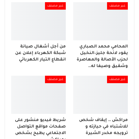
غير مصنف
غير مصنف
المحامي محمد الصباري
من أجل أشغال صيانة
يقود لائحة جليز–النخيل
شبكة الكهرباء إعلان عن
لحزب الأصالة والمعاصرة
انقطاع التيار الكهربائي
وشقيق وصيفا له…
غير مصنف
غير مصنف
مراكش … إيقاف شخص
شريط فيديو منشور على
للاشتباه في حيازته و
صفحات مواقع التواصل
ترويجه مخدر الشيرة
الاجتماعي يطيح بشخص