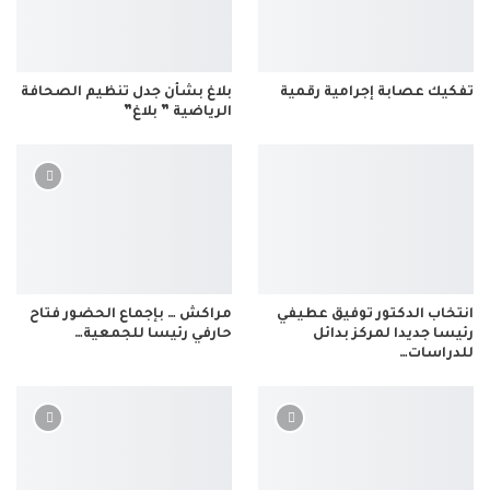
تفكيك عصابة إجرامية رقمية
بلاغ بشأن جدل تنظيم الصحافة
الرياضية ” بلاغ”
انتخاب الدكتور توفيق عطيفي
مراكش … بإجماع الحضور فتاح
رئيسا جديدا لمركز بدائل
حارفي رئيسا للجمعية…
للدراسات…