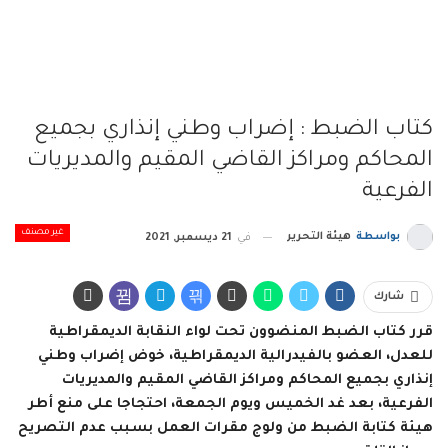
كتاب الضبط : إضراب وطني إنذاري بجميع
المحاكم ومراكز القاضي المقيم والمديريات
الفرعية
غير مصنف
بواسطة
هيئة التحرير
في
21 ديسمبر, 2021
شارك
قرر كتاب الضبط المنضوون تحت لواء النقابة الديمقراطية
للعدل، العضو بالفيدرالية الديمقراطية، خوض إضراب وطني
إنذاري بجميع المحاكم ومراكز القاضي المقيم والمديريات
الفرعية، بعد غد الخميس ويوم الجمعة، احتجاجا على منع أطر
هيئة كتابة الضبط من ولوج مقرات العمل بسبب عدم التصريح