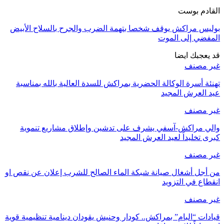
القادم بوست
بوليس مراكش يوقف شخصا بتهمة الضرب والجرح بالسلاح الأبيض
المفضي إلى الموت
قد يعجبك ايضا
غير مصنف
تهنئة أسرة الوكالة الحضرية بمراكش للسدة العالية بالله بمناسبة
عيد العرش المجيد
غير مصنف
والي مراكش-آسفي يشرف على تدشين وإطلاق مشاريع تنموية
كبرى تخليداً لعيد العرش المجيد
غير مصنف
من أجل أشغال صيانة شبكة الماء الصالح للشرب إعلان عن نقص او
انقطاع في التزويد
غير مصنف
قيادات “البام” بمراكش.. كودار وحنيش يقودان دينامية تنظيمية قوية