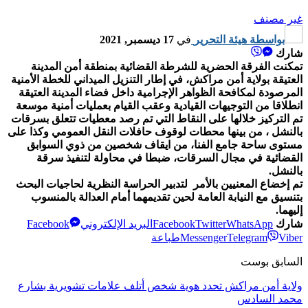
غير مصنف
بواسطة
هيئة التحرير
في
17 ديسمبر, 2021
شارك
تمكنت الفرقة الحضرية للشرطة القضائية بمنطقة أمن المدينة
العتيقة بولاية أمن مراكش، في إطار التنزيل الميداني للخطة الأمنية
المرصودة لمكافحة الظواهر الإجرامية داخل فضاء المدينة العتيقة
انطلاقا من التوجيهات القيادية وعقب القيام بعمليات أمنية موسعة
تم التركيز خلالها على النقاط التي تم رصد معطيات تتعلق بسرقات
بالنشل ، من بينها محطات لوقوف حافلات النقل العمومي وكذا على
مستوى ساحة جامع الفنا، من ايقاف شخصين من ذوي السوابق
القضائية في مجال السرقات، ضبطا في محاولة لتنفيذ سرقة
بالنشل.
تم إخضاع المعنيين بالأمر لتدبير الحراسة النظرية لحاجيات البحث
بتنسيق مع النيابة العامة لحين تقديمهما أمام العدالة بالمنسوب
إليهما.
شارك
WhatsApp
Twitter
Facebook
البريد الإلكتروني
Facebook
Viber
Telegram
Messenger
طباعة
السابق بوست
ولاية أمن مراكش تحدد هوية شخص أتلف علامات تشويرية بشارع
محمد السادس