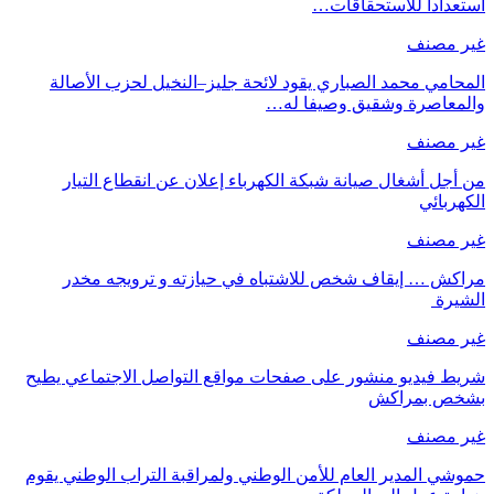
استعداداً للاستحقاقات…
غير مصنف
المحامي محمد الصباري يقود لائحة جليز–النخيل لحزب الأصالة
والمعاصرة وشقيق وصيفا له…
غير مصنف
من أجل أشغال صيانة شبكة الكهرباء إعلان عن انقطاع التيار
الكهربائي
غير مصنف
مراكش … إيقاف شخص للاشتباه في حيازته و ترويجه مخدر
الشيرة
غير مصنف
شريط فيديو منشور على صفحات مواقع التواصل الاجتماعي يطيح
بشخص بمراكش
غير مصنف
حموشي المدير العام للأمن الوطني ولمراقبة التراب الوطني يقوم