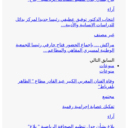
آراء
انتخاب الدكتور توفيق عطيفي رئيسا جديدا لمركز بدائل
للدراسات الإنسانية والأدبية…
غير مصنف
مراكش … بإجماع الحضور فتاح حارفي رئيسا للجمعية
الوطنية لمسيري المقاهي والمطاعم…
السابق
التالي
منوعات
منوعات
وفاة الفنان المغربي الكبير عبد القادر مطاع ” الطاهر
بلفرياط”
مجتمع
تفكيك عصابة إجرامية رقمية
آراء
بلاغ بشأن جدل تنظيم الصحافة الرياضية ” بلاغ”