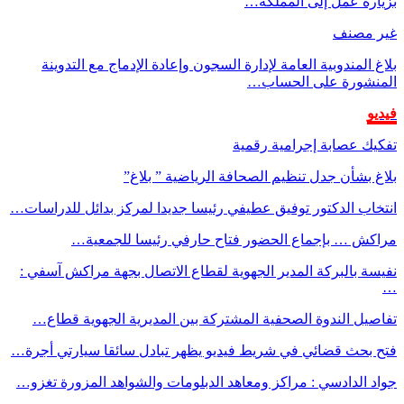
بزيارة عمل إلى المملكة…
غير مصنف
بلاغ المندوبية العامة لإدارة السجون وإعادة الإدماج مع التدوينة
المنشورة على الحساب…
فيديو
تفكيك عصابة إجرامية رقمية
بلاغ بشأن جدل تنظيم الصحافة الرياضية ” بلاغ”
انتخاب الدكتور توفيق عطيفي رئيسا جديدا لمركز بدائل للدراسات…
مراكش … بإجماع الحضور فتاح حارفي رئيسا للجمعية…
نفيسة بالبركة المدير الجهوية لقطاع الاتصال بجهة مراكش آسفي :
…
تفاصيل الندوة الصحفية المشتركة بين المديرية الجهوية قطاع…
فتح بحث قضائي في شريط فيديو يظهر تبادل سائقا سيارتي أجرة…
جواد الدادسي : مراكز ومعاهد الدبلومات والشواهد المزورة تغزو…