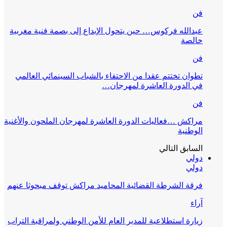
فن
عبدالله فركوس… حين يتحول الإبداع إلى بصمة فنية مغربية
خالصة
فن
تطوان تختتم عقدا من الاحتفاء بالشباب السينمائي العالمي
في الدورة العاشرة لمهرجان…
فن
مراكش …فعاليات الدورة العاشرة لمهرجان الملحون والأغنية
الوطنية
السابق
التالي
دولي
دولي
فرقة الشرطة القضائية المحاميد مراكش توقف مبحوثا عنهم
آراء
زيارة استطلاعية للمدير العام للأمن الوطني ولمراقبة التراب