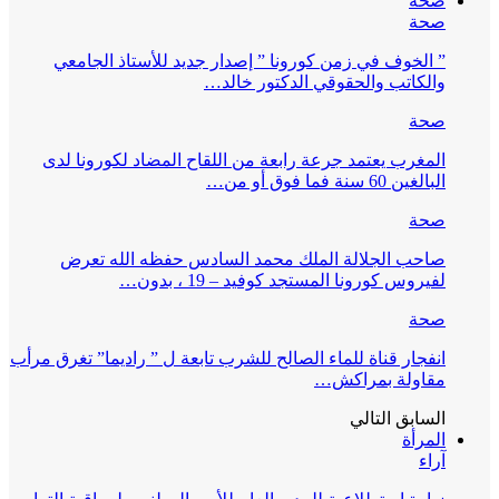
صحة
صحة
” الخوف في زمن كورونا ” إصدار جديد للأستاذ الجامعي
والكاتب والحقوقي الدكتور خالد…
صحة
المغرب يعتمد جرعة رابعة من اللقاح المضاد لكورونا لدى
البالغين 60 سنة فما فوق أو من…
صحة
صاحب الجلالة الملك محمد السادس حفظه الله تعرض
لفيروس كورونا المستجد كوفيد – 19 ، بدون…
صحة
انفجار قناة للماء الصالح للشرب تابعة ل ” راديما” تغرق مرأب
مقاولة بمراكش…
السابق
التالي
المرأة
آراء