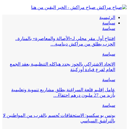
صباح مراكش - الخبر اليقين من هنا
الرئيسية
سياسة
سياسة
افتتاح أول مقر محلي لـ«الأصالة والمعاصرة» بالمنارة..
الحزب يطلق من مراكش دينامية…
سياسة
الاتحاد الاشتراكي بالحوز يجدد هياكله التنظيمية بعقد الجمع
العام لفرع قيادة أوزكيتة
سياسة
عامل إقليم قلعة السراغنة يطلق مشاريع تنموية وتعليمية
بأزيد من 27 مليون درهم احتفاءً…
سياسة
يونس بو سكسو: الاستحقاقات تُحسم بالقرب من المواطنين لا
بالتراشق السياسي