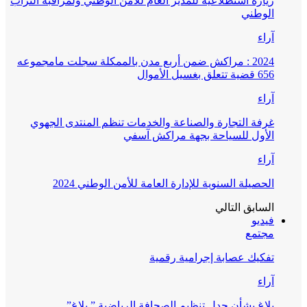
زيارة استطلاعية للمدير العام للأمن الوطني ولمراقبة التراب
الوطني
آراء
2024 : مراكش ضمن أربع مدن بالممكلة سجلت مامجموعه
656 قضية تتعلق بغسيل الأموال
آراء
غرفة التجارة والصناعة والخدمات تنظم المنتدى الجهوي
الأول للسياحة بجهة مراكش آسفي
آراء
الحصيلة السنوية للإدارة العامة للأمن الوطني 2024
السابق
التالي
فيديو
مجتمع
تفكيك عصابة إجرامية رقمية
آراء
بلاغ بشأن جدل تنظيم الصحافة الرياضية ” بلاغ”