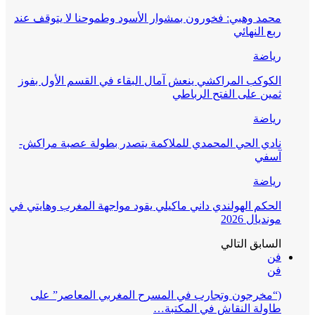
محمد وهبي: فخورون بمشوار الأسود وطموحنا لا يتوقف عند
ربع النهائي
رياضة
الكوكب المراكشي ينعش آمال البقاء في القسم الأول بفوز
ثمين على الفتح الرباطي
رياضة
نادي الحي المحمدي للملاكمة يتصدر بطولة عصبة مراكش-
آسفي
رياضة
الحكم الهولندي داني ماكيلي يقود مواجهة المغرب وهايتي في
مونديال 2026
السابق
التالي
فن
فن
(“مخرجون وتجارب في المسرح المغربي المعاصر” على
طاولة النقاش في المكتبة…