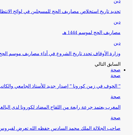
دين
تحديد تاريخ استخلاص مصاريف الحج للمسجلين في لوائح الانتظار (
دين
مصاريف الحج لموسم 1444 هـ
دين
وزارة الأوقاف تحدد تاريخ الشروع في أداء مصاريف موسم الحج لـ 4
السابق
التالي
صحة
صحة
” الخوف في زمن كورونا ” إصدار جديد للأستاذ الجامعي والكات
صحة
المغرب يعتمد جرعة رابعة من اللقاح المضاد لكورونا لدى البالغين 60 سنة فما فوق أو 
صحة
صاحب الجلالة الملك محمد السادس حفظه الله تعرض لفيروس كورونا ا