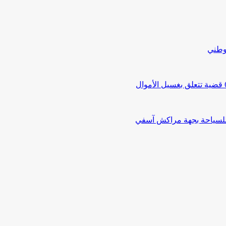
لوطني
 للسياحة بجهة مراكش آسفي