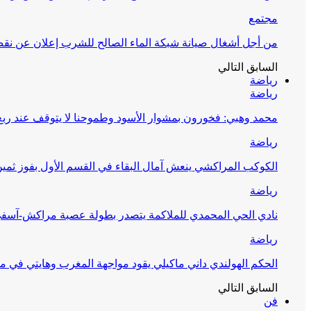
مجتمع
من أجل أشغال صيانة شبكة الماء الصالح للشرب إعلان عن نقص 
السابق
التالي
رياضة
رياضة
محمد وهبي: فخورون بمشوار الأسود وطموحنا لا يتوقف عند ربع 
رياضة
الكوكب المراكشي ينعش آمال البقاء في القسم الأول بفوز ثمين
رياضة
نادي الحي المحمدي للملاكمة يتصدر بطولة عصبة مراكش-آسف
رياضة
الحكم الهولندي داني ماكيلي يقود مواجهة المغرب وهايتي في مونديا
السابق
التالي
فن