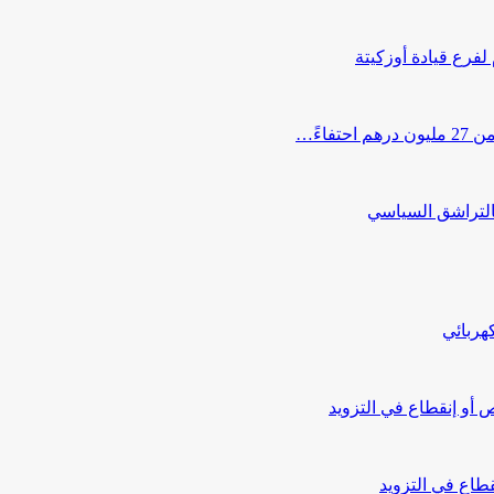
 لفرع قيادة أوزكيتة
اءً…
التراشق السياسي
هربائي
أو إنقطاع في التزويد
طاع في التزويد