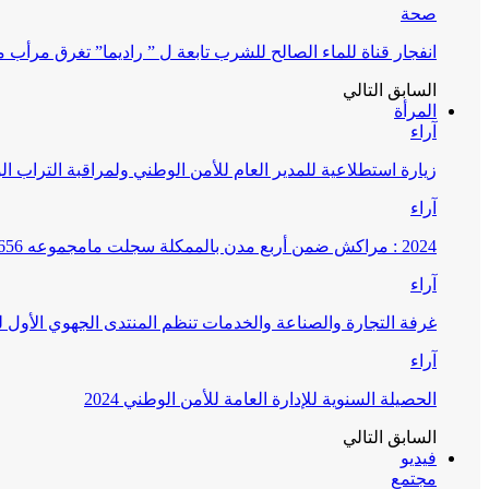
صحة
انفجار قناة للماء الصالح للشرب تابعة ل ” راديما” تغرق مرأ
السابق
التالي
المرأة
آراء
زيارة استطلاعية للمدير العام للأمن الوطني ولمراقبة التراب ا
آراء
2024 : مراكش ضمن أربع مدن بالممكلة سجلت مامجموعه 656 قضية تتعلق بغسيل الأموال
آراء
غرفة التجارة والصناعة والخدمات تنظم المنتدى الجهوي الأول
آراء
الحصيلة السنوية للإدارة العامة للأمن الوطني 2024
السابق
التالي
فيديو
مجتمع