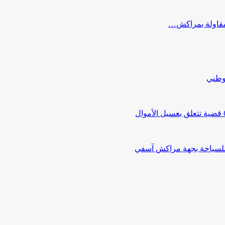
ب مقاولة بمراكش…
لوطني
 للسياحة بجهة مراكش آسفي