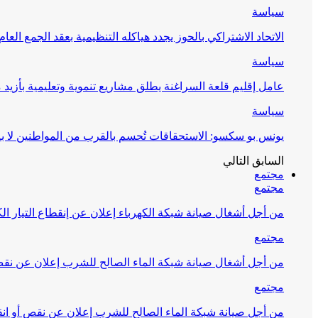
سياسة
الاتحاد الاشتراكي بالحوز يجدد هياكله التنظيمية بعقد الجمع العام
سياسة
عامل إقليم قلعة السراغنة يطلق مشاريع تنموية وتعليمية بأزيد من 27 مليون درهم احتف
سياسة
يونس بو سكسو: الاستحقاقات تُحسم بالقرب من المواطنين لا ب
السابق
التالي
مجتمع
مجتمع
من أجل أشغال صيانة شبكة الكهرباء إعلان عن إنقطاع التيار الك
مجتمع
من أجل أشغال صيانة شبكة الماء الصالح للشرب إعلان عن نقص 
مجتمع
من أجل صيانة شبكة الماء الصالح للشرب إعلان عن نقص أو انق