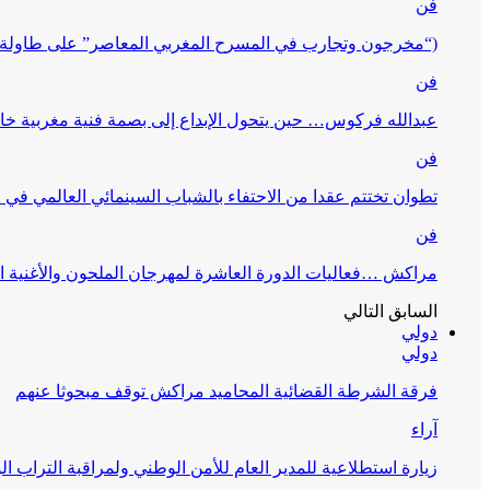
فن
(“مخرجون وتجارب في المسرح المغربي المعاصر” على طاولة 
فن
عبدالله فركوس… حين يتحول الإبداع إلى بصمة فنية مغربية خا
فن
تطوان تختتم عقدا من الاحتفاء بالشباب السينمائي العالمي في
فن
مراكش …فعاليات الدورة العاشرة لمهرجان الملحون والأغنية ا
السابق
التالي
دولي
دولي
فرقة الشرطة القضائية المحاميد مراكش توقف مبحوثا عنهم
آراء
زيارة استطلاعية للمدير العام للأمن الوطني ولمراقبة التراب ا