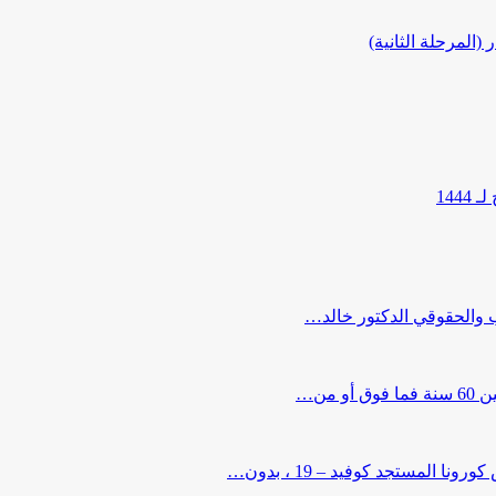
المرحلة الثانية)
144
ب والحقوقي الدكتور خالد…
من…
لمستجد كوفيد – 19 ، بدون…