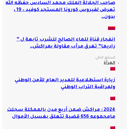
صاحب الجلالة الملك محمد السادس حفظه الله
تعرض لفيروس كورونا المستجد كوفيد – 19 ،
بدون…
صحة
انفجار قناة للماء الصالح للشرب تابعة ل ”
راديما” تغرق مرأب مقاولة بمراكش…
السابق
التالي
المرأة
آراء
زيارة استطلاعية للمدير العام للأمن الوطني
ولمراقبة التراب الوطني
آراء
2024 : مراكش ضمن أربع مدن بالممكلة سجلت
مامجموعه 656 قضية تتعلق بغسيل الأموال
آراء