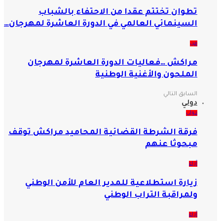
تطوان تختتم عقدا من الاحتفاء بالشباب
السينمائي العالمي في الدورة العاشرة لمهرجان…
فن
مراكش …فعاليات الدورة العاشرة لمهرجان
الملحون والأغنية الوطنية
السابق
التالي
دولي
دولي
فرقة الشرطة القضائية المحاميد مراكش توقف
مبحوثا عنهم
آراء
زيارة استطلاعية للمدير العام للأمن الوطني
ولمراقبة التراب الوطني
آراء