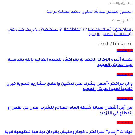
السابق بوست
المصور الصحفي عبدالله الحلوي يخضع لعملية جراحية
القادم بوست
بعد إجتماع ترأسته العمدة الوزيرة فاطمة الزهراء المنصوري والي مراكش يعفي
رئيسة قسم التعمير بالولاية
قد يعجبك ايضا
غير مصنف
تهنئة أسرة الوكالة الحضرية بمراكش للسدة العالية بالله بمناسبة
عيد العرش المجيد
غير مصنف
والي مراكش-آسفي يشرف على تدشين وإطلاق مشاريع تنموية كبرى
تخليداً لعيد العرش المجيد
غير مصنف
من أجل أشغال صيانة شبكة الماء الصالح للشرب إعلان عن نقص او
انقطاع في التزويد
غير مصنف
قيادات “البام” بمراكش.. كودار وحنيش يقودان دينامية تنظيمية قوية