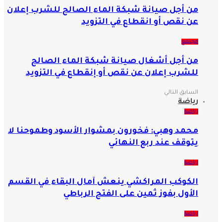
من أجل صيانة شبكة الماء الصالح للشرب إعلان
عن نقص أو انقطاع في التزويد
مجتمع
من أجل أشغال صيانة شبكة الماء الصالح
للشرب إعلان عن نقص أو إنقطاع في التزويد
السابق
التالي
رياضة
رياضة
محمد وهبي: فخورون بمشوار الأسود وطموحنا لا
يتوقف عند ربع النهائي
رياضة
الكوكب المراكشي ينعش آمال البقاء في القسم
الأول بفوز ثمين على الفتح الرباطي
رياضة