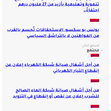
تنموية وتعليمية بأزيد من 27 مليون درهم
احتفاءً…
سياسة
يونس بو سكسو: الاستحقاقات تُحسم بالقرب
من المواطنين لا بالتراشق السياسي
السابق
التالي
مجتمع
مجتمع
من أجل أشغال صيانة شبكة الكهرباء إعلان عن
إنقطاع التيار الكهربائي
مجتمع
من أجل أشغال صيانة شبكة الماء الصالح
للشرب إعلان عن نقص أو إنقطاع في التزويد
مجتمع