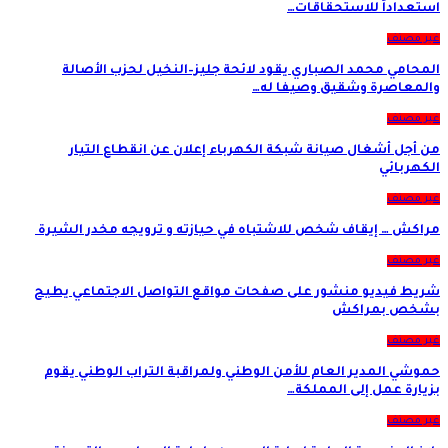
استعداداً للاستحقاقات…
غير مصنف
المحامي محمد الصباري يقود لائحة جليز–النخيل لحزب الأصالة
والمعاصرة وشقيق وصيفا له…
غير مصنف
من أجل أشغال صيانة شبكة الكهرباء إعلان عن انقطاع التيار
الكهربائي
غير مصنف
مراكش … إيقاف شخص للاشتباه في حيازته و ترويجه مخدر الشيرة
غير مصنف
شريط فيديو منشور على صفحات مواقع التواصل الاجتماعي يطيح
بشخص بمراكش
غير مصنف
حموشي المدير العام للأمن الوطني ولمراقبة التراب الوطني يقوم
بزيارة عمل إلى المملكة…
غير مصنف