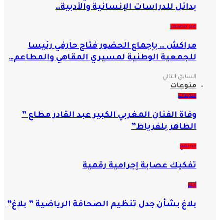
بدائل للدراسات الإنسانية والأدبية…
غير مصنف
مراكش … بإجماع الحضور فتاح حارفي رئيسا
للجمعية الوطنية لمسيري المقاهي والمطاعم…
السابق
التالي
منوعات
منوعات
وفاة الفنان المغربي الكبير عبد القادر مطاع ”
الطاهر بلفرياط”
مجتمع
تفكيك عصابة إجرامية رقمية
آراء
بلاغ بشأن جدل تنظيم الصحافة الرياضية ” بلاغ”