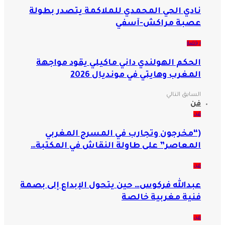
نادي الحي المحمدي للملاكمة يتصدر بطولة
عصبة مراكش-آسفي
رياضة
الحكم الهولندي داني ماكيلي يقود مواجهة
المغرب وهايتي في مونديال 2026
السابق
التالي
فن
فن
(“مخرجون وتجارب في المسرح المغربي
المعاصر” على طاولة النقاش في المكتبة…
فن
عبدالله فركوس… حين يتحول الإبداع إلى بصمة
فنية مغربية خالصة
فن