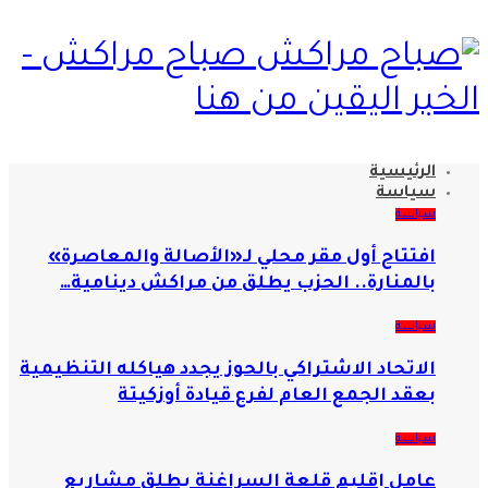
صباح مراكش -
الخبر اليقين من هنا
الرئيسية
سياسة
سياسة
افتتاح أول مقر محلي لـ«الأصالة والمعاصرة»
بالمنارة.. الحزب يطلق من مراكش دينامية…
سياسة
الاتحاد الاشتراكي بالحوز يجدد هياكله التنظيمية
بعقد الجمع العام لفرع قيادة أوزكيتة
سياسة
عامل إقليم قلعة السراغنة يطلق مشاريع