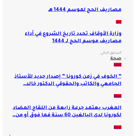
مصاريف الحج لموسم 1444 هـ
دين
وزارة الأوقاف تحدد تاريخ الشروع في أداء
مصاريف موسم الحج لـ 1444
السابق
التالي
صحة
صحة
” الخوف في زمن كورونا ” إصدار جديد للأستاذ
الجامعي والكاتب والحقوقي الدكتور خالد…
صحة
المغرب يعتمد جرعة رابعة من اللقاح المضاد
لكورونا لدى البالغين 60 سنة فما فوق أو من…
صحة