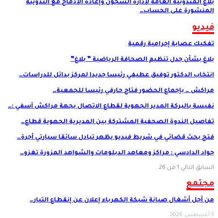
بلاغ المندوبية العامة لإدارة السجون وإعادة الإدماج مع التدوينة
المنشورة على الحساب…
فيديو
تفكيك عصابة إجرامية رقمية
بلاغ بشأن جدل تنظيم الصحافة الرياضية ” بلاغ”
انتخاب الدكتور توفيق عطيفي رئيسا جديدا لمركز بدائل للدراسات…
مراكش … بإجماع الحضور فتاح حارفي رئيسا للجمعية…
نفيسة بالبركة المدير الجهوية لقطاع الاتصال بجهة مراكش آسفي :…
تفاصيل الندوة الصحفية المشتركة بين المديرية الجهوية قطاع…
فتح بحث قضائي في شريط فيديو يظهر تبادل سائقا سيارتي أجرة…
جواد الدادسي : مراكز ومعاهد الدبلومات والشواهد المزورة تغزو…
السابق
التالي
1 من 26
مجتمع
من أجل أشغال صيانة شبكة الكهرباء إعلان عن إنقطاع التيار…
5 أغسطس, 2026