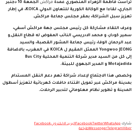
ترأست فاطمة الزهراء المنصوري عمدة
مراكش
الجمعة 10 دجنبر
الجاري، لقاءا مع الوكالة الكورية للتعاون الدولي KOICA، في إطار
تعزيز سبل الشراكة، بمقر مجلس جماعة مراكش.
وعرف اللقاء مشاركة كل رئيس مجلس جهة مراكش آسفي،
سمير كودار، و محمد الادريسي النائب المفوض له قطاع النقل,و
عبد الرحمان الوفا، رئيس جماعة المشور القصبة، والسيد
Yongwoo JEONG الممثل المقيم ل KOICA في المغرب، بالاضافة
إلى كل من السيد مدير شركة التنمية المحلية Bus City
Motajadida و المدير الجهوي للبيئة.
وخصص هذا الاجتماع لإعداد شراكة تهم دعم النقل المستدام
بمدينة مراكش عبر تمويل اقتناء حافلات كهربائية لتعزيز
أسطول
المدينة و تطوير نظام معلوماتي لتدبير الرحلات.
شارك
WhatsApp
Twitter
Facebook
البريد الإلكتروني
Facebook
Viber
Telegram
Messenger
طباعة