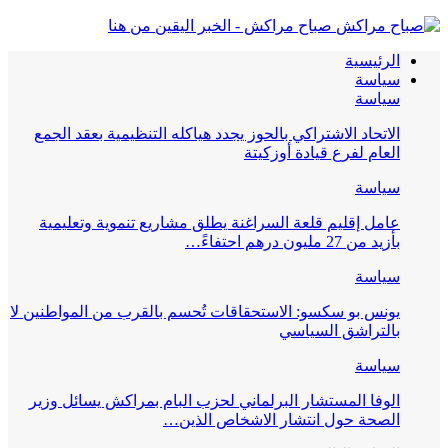
صباح مراكش - الخبر اليقين من هنا
الرئيسية
سياسة
سياسة
الاتحاد الاشتراكي بالحوز يجدد هياكله التنظيمية بعقد الجمع
العام لفرع قيادة أوزكيتة
سياسة
عامل إقليم قلعة السراغنة يطلق مشاريع تنموية وتعليمية
بأزيد من 27 مليون درهم احتفاءً…
سياسة
يونس بو سكسو: الاستحقاقات تُحسم بالقرب من المواطنين لا
بالتراشق السياسي
سياسة
الوفا المستشار البرلماني لحزب البام بمراكش يسائل وزير
الصحة حول انتشار الاشخاص الذين…