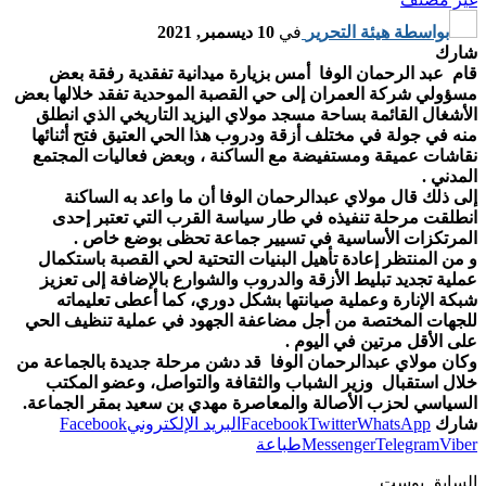
بواسطة
هيئة التحرير
في
10 ديسمبر, 2021
شارك
قام عبد الرحمان الوفا أمس بزيارة ميدانية تفقدية رفقة بعض
مسؤولي شركة العمران إلى حي القصبة الموحدية تفقد خلالها بعض
الأشغال القائمة بساحة مسجد مولاي اليزيد التاريخي الذي انطلق
منه في جولة في مختلف أزقة ودروب هذا الحي العتيق فتح أثنائها
نقاشات عميقة ومستفيضة مع الساكنة ، وبعض فعاليات المجتمع
المدني .
إلى ذلك قال مولاي عبدالرحمان الوفا أن ما واعد به الساكنة
انطلقت مرحلة تنفيذه في طار سياسة القرب التي تعتبر إحدى
المرتكزات الأساسية في تسيير جماعة تحظى بوضع خاص .
و من المنتظر إعادة تأهيل البنيات التحتية لحي القصبة باستكمال
عملية تجديد تبليط الأزقة والدروب والشوارع بالإضافة إلى تعزيز
شبكة الإنارة وعملية صيانتها بشكل دوري، كما أعطى تعليماته
للجهات المختصة من أجل مضاعفة الجهود في عملية تنظيف الحي
على الأقل مرتين في اليوم .
وكان مولاي عبدالرحمان الوفا قد دشن مرحلة جديدة بالجماعة من
خلال استقبال وزير الشباب والثقافة والتواصل، وعضو المكتب
السياسي لحزب الأصالة والمعاصرة مهدي بن سعيد بمقر الجماعة.
شارك
WhatsApp
Twitter
Facebook
البريد الإلكتروني
Facebook
Viber
Telegram
Messenger
طباعة
السابق بوست