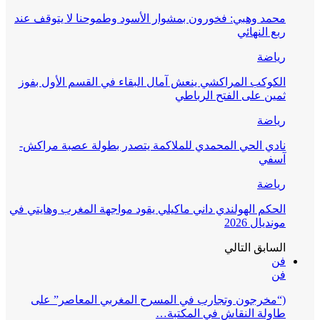
محمد وهبي: فخورون بمشوار الأسود وطموحنا لا يتوقف عند
ربع النهائي
رياضة
الكوكب المراكشي ينعش آمال البقاء في القسم الأول بفوز
ثمين على الفتح الرباطي
رياضة
نادي الحي المحمدي للملاكمة يتصدر بطولة عصبة مراكش-
آسفي
رياضة
الحكم الهولندي داني ماكيلي يقود مواجهة المغرب وهايتي في
مونديال 2026
السابق
التالي
فن
فن
(“مخرجون وتجارب في المسرح المغربي المعاصر” على
طاولة النقاش في المكتبة…