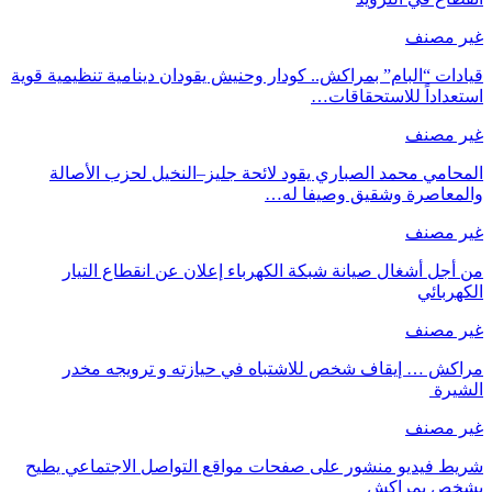
غير مصنف
قيادات “البام” بمراكش.. كودار وحنيش يقودان دينامية تنظيمية قوية
استعداداً للاستحقاقات…
غير مصنف
المحامي محمد الصباري يقود لائحة جليز–النخيل لحزب الأصالة
والمعاصرة وشقيق وصيفا له…
غير مصنف
من أجل أشغال صيانة شبكة الكهرباء إعلان عن انقطاع التيار
الكهربائي
غير مصنف
مراكش … إيقاف شخص للاشتباه في حيازته و ترويجه مخدر
الشيرة
غير مصنف
شريط فيديو منشور على صفحات مواقع التواصل الاجتماعي يطيح
بشخص بمراكش