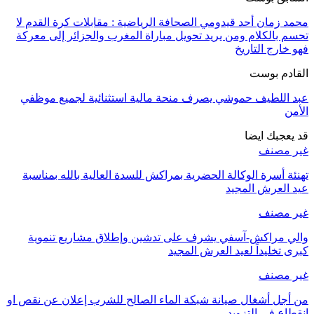
محمد زمان أحد قيدومي الصحافة الرياضية : مقابلات كرة القدم لا
تحسم بالكلام ومن يريد تحويل مباراة المغرب والجزائر إلى معركة
فهو خارج التاريخ
القادم بوست
عبد اللطيف حموشي يصرف منحة مالية استثنائية لجميع موظفي
الأمن
قد يعجبك ايضا
غير مصنف
تهنئة أسرة الوكالة الحضرية بمراكش للسدة العالية بالله بمناسبة
عيد العرش المجيد
غير مصنف
والي مراكش-آسفي يشرف على تدشين وإطلاق مشاريع تنموية
كبرى تخليداً لعيد العرش المجيد
غير مصنف
من أجل أشغال صيانة شبكة الماء الصالح للشرب إعلان عن نقص او
انقطاع في التزويد