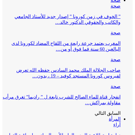
صحة
صحة
” الخوف في زمن كورونا ” إصدار جديد للأستاذ الجامعي
والكاتب والحقوقي الدكتور خالد…
صحة
المغرب يعتمد جرعة رابعة من اللقاح المضاد لكورونا لدى
البالغين 60 سنة فما فوق أو من…
صحة
صاحب الجلالة الملك محمد السادس حفظه الله تعرض
لفيروس كورونا المستجد كوفيد – 19 ، بدون…
صحة
انفجار قناة للماء الصالح للشرب تابعة ل ” راديما” تغرق مرأب
مقاولة بمراكش…
السابق
التالي
المرأة
آراء