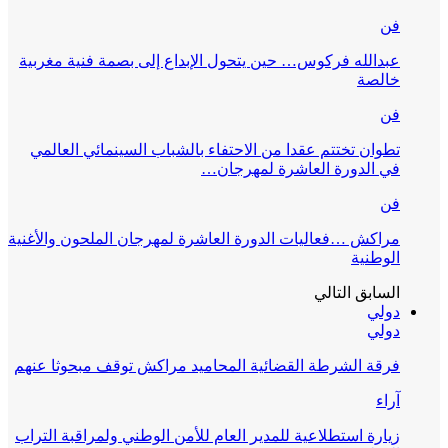
فن
عبدالله فركوس… حين يتحول الإبداع إلى بصمة فنية مغربية
خالصة
فن
تطوان تختتم عقدا من الاحتفاء بالشباب السينمائي العالمي
في الدورة العاشرة لمهرجان…
فن
مراكش …فعاليات الدورة العاشرة لمهرجان الملحون والأغنية
الوطنية
السابق
التالي
دولي
دولي
فرقة الشرطة القضائية المحاميد مراكش توقف مبحوثا عنهم
آراء
زيارة استطلاعية للمدير العام للأمن الوطني ولمراقبة التراب