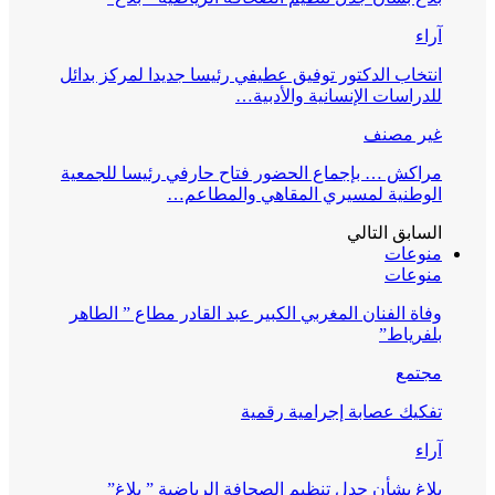
آراء
انتخاب الدكتور توفيق عطيفي رئيسا جديدا لمركز بدائل
للدراسات الإنسانية والأدبية…
غير مصنف
مراكش … بإجماع الحضور فتاح حارفي رئيسا للجمعية
الوطنية لمسيري المقاهي والمطاعم…
السابق
التالي
منوعات
منوعات
وفاة الفنان المغربي الكبير عبد القادر مطاع ” الطاهر
بلفرياط”
مجتمع
تفكيك عصابة إجرامية رقمية
آراء
بلاغ بشأن جدل تنظيم الصحافة الرياضية ” بلاغ”