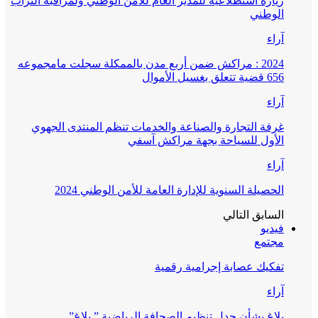
زيارة استطلاعية للمدير العام للأمن الوطني ولمراقبة التراب
الوطني
آراء
2024 : مراكش ضمن أربع مدن بالممكلة سجلت مامجموعه
656 قضية تتعلق بغسيل الأموال
آراء
غرفة التجارة والصناعة والخدمات تنظم المنتدى الجهوي
الأول للسياحة بجهة مراكش آسفي
آراء
الحصيلة السنوية للإدارة العامة للأمن الوطني 2024
السابق
التالي
فيديو
مجتمع
تفكيك عصابة إجرامية رقمية
آراء
بلاغ بشأن جدل تنظيم الصحافة الرياضية ” بلاغ”