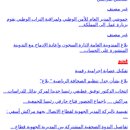
غير مصنف
حموشي المدير العام للأمن الوطني ولمراقبة التراب الوطني يقوم
بزيارة عمل إلى المملكة…
غير مصنف
بلاغ المندوبية العامة لإدارة السجون وإعادة الإدماج مع التدوينة
المنشورة على الحساب…
فيديو
تفكيك عصابة إجرامية رقمية
بلاغ بشأن جدل تنظيم الصحافة الرياضية ” بلاغ”
انتخاب الدكتور توفيق عطيفي رئيسا جديدا لمركز بدائل للدراسات…
مراكش … بإجماع الحضور فتاح حارفي رئيسا للجمعية…
نفيسة بالبركة المدير الجهوية لقطاع الاتصال بجهة مراكش آسفي :
…
تفاصيل الندوة الصحفية المشتركة بين المديرية الجهوية قطاع…