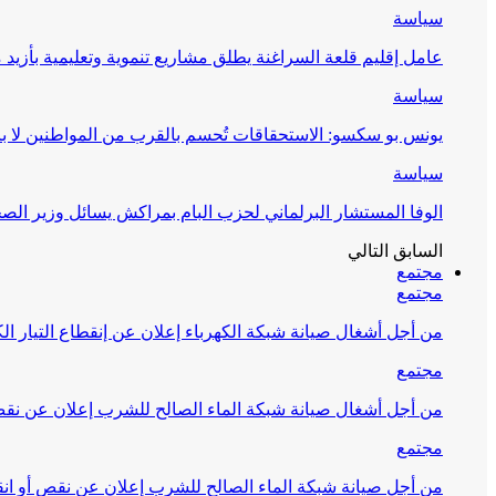
سياسة
عامل إقليم قلعة السراغنة يطلق مشاريع تنموية وتعليمية بأزيد من 27 مليون درهم احتف
سياسة
يونس بو سكسو: الاستحقاقات تُحسم بالقرب من المواطنين لا ب
سياسة
الوفا المستشار البرلماني لحزب البام بمراكش يسائل وزير ال
السابق
التالي
مجتمع
مجتمع
من أجل أشغال صيانة شبكة الكهرباء إعلان عن إنقطاع التيار الك
مجتمع
من أجل أشغال صيانة شبكة الماء الصالح للشرب إعلان عن نقص 
مجتمع
من أجل صيانة شبكة الماء الصالح للشرب إعلان عن نقص أو انق