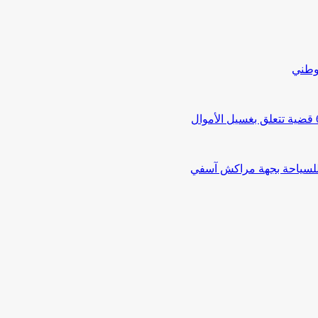
لوطني
 للسياحة بجهة مراكش آسفي