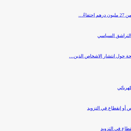
اءً…
التراشق السياسي
صحة حول انتشار الاشخاص الذين…
هربائي
أو إنقطاع في التزويد
طاع في التزويد