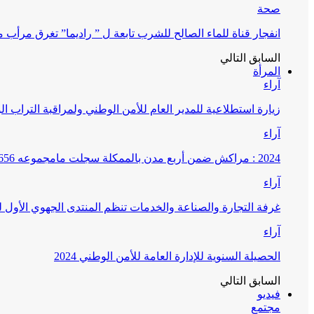
صحة
انفجار قناة للماء الصالح للشرب تابعة ل ” راديما” تغرق مرأ
السابق
التالي
المرأة
آراء
زيارة استطلاعية للمدير العام للأمن الوطني ولمراقبة التراب ا
آراء
2024 : مراكش ضمن أربع مدن بالممكلة سجلت مامجموعه 656 قضية تتعلق بغسيل الأموال
آراء
غرفة التجارة والصناعة والخدمات تنظم المنتدى الجهوي الأول
آراء
الحصيلة السنوية للإدارة العامة للأمن الوطني 2024
السابق
التالي
فيديو
مجتمع