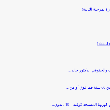
المرحلة الثانية)
144
ب والحقوقي الدكتور خالد…
من…
لمستجد كوفيد – 19 ، بدون…