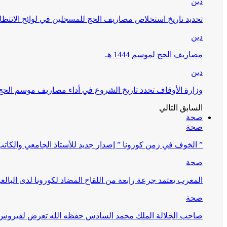
دين
تحديد تاريخ استخلاص مصاريف الحج للمسجلين في لوائح الانتظار (
دين
مصاريف الحج لموسم 1444 هـ
دين
وزارة الأوقاف تحدد تاريخ الشروع في أداء مصاريف موسم الحج لـ 4
السابق
التالي
صحة
صحة
” الخوف في زمن كورونا ” إصدار جديد للأستاذ الجامعي والكات
صحة
المغرب يعتمد جرعة رابعة من اللقاح المضاد لكورونا لدى البالغين 60 سنة فما فوق أو 
صحة
صاحب الجلالة الملك محمد السادس حفظه الله تعرض لفيروس كورونا ا