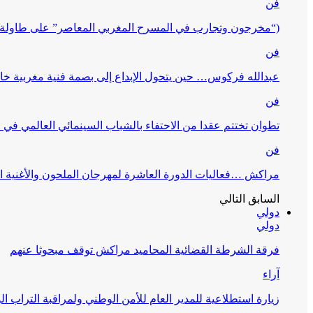
فن
(“مخرجون وتجارب في المسرح المغربي المعاصر” على طاولة 
فن
عبدالله فركوس… حين يتحول الإبداع إلى بصمة فنية مغربية خا
فن
تطوان تختتم عقدا من الاحتفاء بالشباب السينمائي العالمي في
فن
مراكش …فعاليات الدورة العاشرة لمهرجان الملحون والأغنية ا
السابق
التالي
دولي
دولي
فرقة الشرطة القضائية المحاميد مراكش توقف مبحوثا عنهم
آراء
زيارة استطلاعية للمدير العام للأمن الوطني ولمراقبة التراب ا