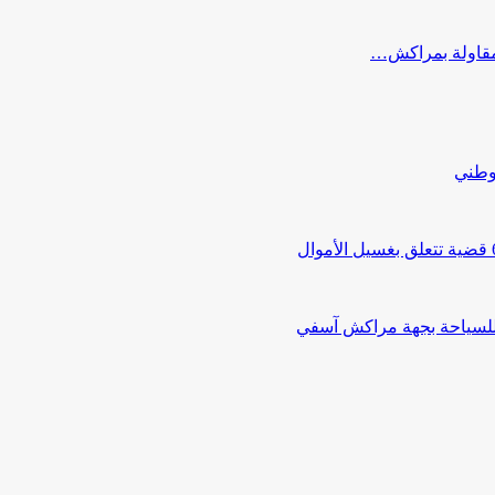
ب مقاولة بمراكش…
لوطني
 للسياحة بجهة مراكش آسفي