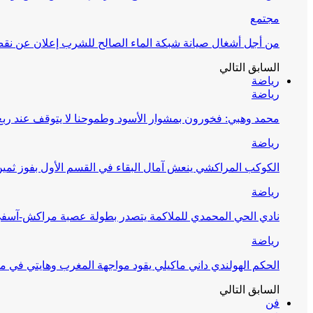
مجتمع
من أجل أشغال صيانة شبكة الماء الصالح للشرب إعلان عن نقص 
السابق
التالي
رياضة
رياضة
محمد وهبي: فخورون بمشوار الأسود وطموحنا لا يتوقف عند ربع 
رياضة
الكوكب المراكشي ينعش آمال البقاء في القسم الأول بفوز ثمين
رياضة
نادي الحي المحمدي للملاكمة يتصدر بطولة عصبة مراكش-آسف
رياضة
الحكم الهولندي داني ماكيلي يقود مواجهة المغرب وهايتي في مونديا
السابق
التالي
فن