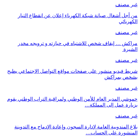
غير مصنف
من أجل أشغال صيانة شبكة الكهرباء إعلان عن انقطاع التيار
الكهربائي
غير مصنف
مراكش … إيقاف شخص للاشتباه في حيازته و ترويجه مخدر
الشيرة
غير مصنف
شريط فيديو منشور على صفحات مواقع التواصل الاجتماعي يطيح
بشخص بمراكش
غير مصنف
حموشي المدير العام للأمن الوطني ولمراقبة التراب الوطني يقوم
بزيارة عمل إلى المملكة…
غير مصنف
بلاغ المندوبية العامة لإدارة السجون وإعادة الإدماج مع التدوينة
المنشورة على الحساب…