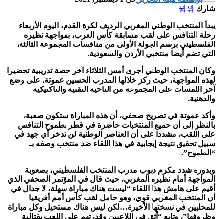
شارك
يبدأ المنتخب الوطني المغربي الرديف لكرة القدم، اليوم الأربعاء
رحلة التنافس على لقب مسابقة كأس العرب، بمواجهة نظيره
الفلسطيني برسم الجولة الأولى من منافسات المجموعة الثالثة،
التي تضم أيضا منتخبي الأردن والسعودية.
وكان المنتخب الوطني أجرى أمس الثلاثاء آخر حصة تدريبية تحضيرا
لهذه المواجهة، حيث ركز خلالها المدرب الحسين عموتة، على وضع
آخر اللمسات على المجموعة من الناحية التقنية والتاكتيكية
والدهنية.
وأكد عموتة في تصريح صحفي، أن هذه المباراة ستكون صعبة،
بالنظر إلى أن حميع المنتخبات حاضرة في قطر بطموح التنافس
على اللقب، مشددا على أن العناصر الوطنية لن تدخر أي جهد في
سبيل تحقيق نتيجة إيجابية في هذا اللقاء ضد منتخب وصفه بـ
“الطموح”.
وبدوره شدد مكرم دبوب مدرب المنتخب الفلسطيني، بصعوبة
المواجهة أمام نظيره المغربي، حيث قال في المؤتمر الصحفي الذي
أقيم على هامش هذا اللقاء “ليست هناك مباراة سهلة، لا جدال في
أن المنتخب المغربي قوي، وهو حامل لقب كأس أمم أفريقيا
للمحليين في نسختها الأخيرة…لكن ليس هناك مستحيل وكل مباراة
وظروفها”، وتابع “أثق في اللاعبين وقدرتهم على اللعب بقتالية