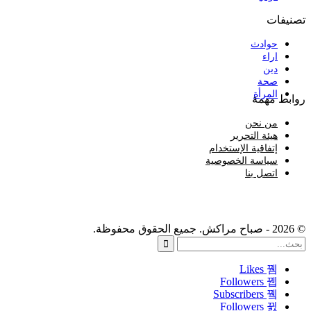
تصنيفات
حوادث
اراء
دين
صحة
المرأة
روابط مهمة
من نحن
هيئة التحرير
إتفاقية الإستخدام
سياسة الخصوصية
اتصل بنا
© 2026 - صباح مراكش. جميع الحقوق محفوظة.
Likes
Followers
Subscribers
Followers