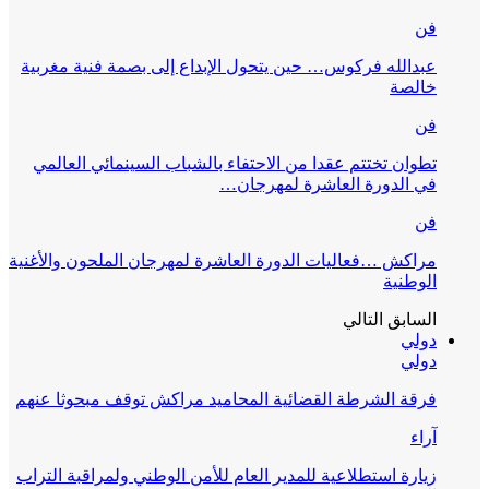
فن
عبدالله فركوس… حين يتحول الإبداع إلى بصمة فنية مغربية
خالصة
فن
تطوان تختتم عقدا من الاحتفاء بالشباب السينمائي العالمي
في الدورة العاشرة لمهرجان…
فن
مراكش …فعاليات الدورة العاشرة لمهرجان الملحون والأغنية
الوطنية
السابق
التالي
دولي
دولي
فرقة الشرطة القضائية المحاميد مراكش توقف مبحوثا عنهم
آراء
زيارة استطلاعية للمدير العام للأمن الوطني ولمراقبة التراب