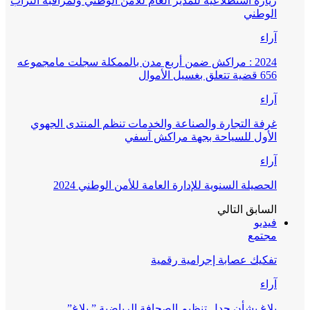
زيارة استطلاعية للمدير العام للأمن الوطني ولمراقبة التراب
الوطني
آراء
2024 : مراكش ضمن أربع مدن بالممكلة سجلت مامجموعه
656 قضية تتعلق بغسيل الأموال
آراء
غرفة التجارة والصناعة والخدمات تنظم المنتدى الجهوي
الأول للسياحة بجهة مراكش آسفي
آراء
الحصيلة السنوية للإدارة العامة للأمن الوطني 2024
السابق
التالي
فيديو
مجتمع
تفكيك عصابة إجرامية رقمية
آراء
بلاغ بشأن جدل تنظيم الصحافة الرياضية ” بلاغ”