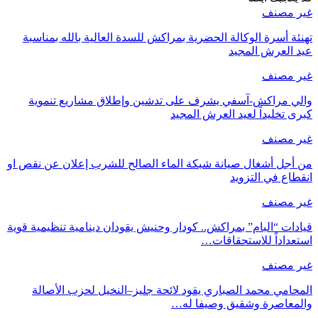
غير مصنف
تهنئة أسرة الوكالة الحضرية بمراكش للسدة العالية بالله بمناسبة
عيد العرش المجيد
غير مصنف
والي مراكش-آسفي يشرف على تدشين وإطلاق مشاريع تنموية
كبرى تخليداً لعيد العرش المجيد
غير مصنف
من أجل أشغال صيانة شبكة الماء الصالح للشرب إعلان عن نقص او
انقطاع في التزويد
غير مصنف
قيادات “البام” بمراكش.. كودار وحنيش يقودان دينامية تنظيمية قوية
استعداداً للاستحقاقات…
غير مصنف
المحامي محمد الصباري يقود لائحة جليز–النخيل لحزب الأصالة
والمعاصرة وشقيق وصيفا له…