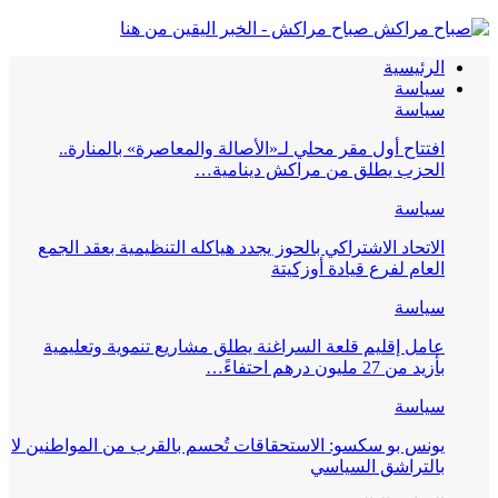
صباح مراكش - الخبر اليقين من هنا
الرئيسية
سياسة
سياسة
افتتاح أول مقر محلي لـ«الأصالة والمعاصرة» بالمنارة..
الحزب يطلق من مراكش دينامية…
سياسة
الاتحاد الاشتراكي بالحوز يجدد هياكله التنظيمية بعقد الجمع
العام لفرع قيادة أوزكيتة
سياسة
عامل إقليم قلعة السراغنة يطلق مشاريع تنموية وتعليمية
بأزيد من 27 مليون درهم احتفاءً…
سياسة
يونس بو سكسو: الاستحقاقات تُحسم بالقرب من المواطنين لا
بالتراشق السياسي