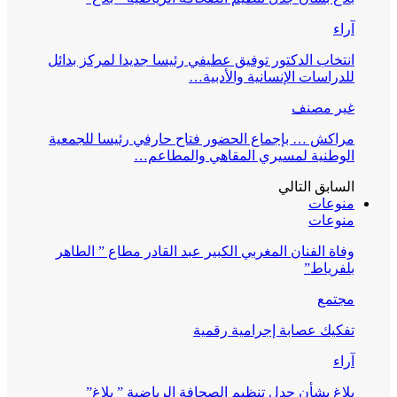
آراء
انتخاب الدكتور توفيق عطيفي رئيسا جديدا لمركز بدائل
للدراسات الإنسانية والأدبية…
غير مصنف
مراكش … بإجماع الحضور فتاح حارفي رئيسا للجمعية
الوطنية لمسيري المقاهي والمطاعم…
السابق
التالي
منوعات
منوعات
وفاة الفنان المغربي الكبير عبد القادر مطاع ” الطاهر
بلفرياط”
مجتمع
تفكيك عصابة إجرامية رقمية
آراء
بلاغ بشأن جدل تنظيم الصحافة الرياضية ” بلاغ”