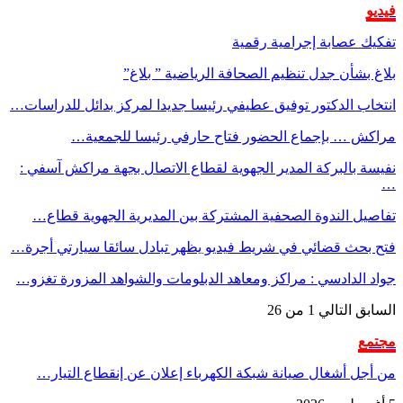
فيديو
تفكيك عصابة إجرامية رقمية
بلاغ بشأن جدل تنظيم الصحافة الرياضية ” بلاغ”
انتخاب الدكتور توفيق عطيفي رئيسا جديدا لمركز بدائل للدراسات…
مراكش … بإجماع الحضور فتاح حارفي رئيسا للجمعية…
نفيسة بالبركة المدير الجهوية لقطاع الاتصال بجهة مراكش آسفي :
…
تفاصيل الندوة الصحفية المشتركة بين المديرية الجهوية قطاع…
فتح بحث قضائي في شريط فيديو يظهر تبادل سائقا سيارتي أجرة…
جواد الدادسي : مراكز ومعاهد الدبلومات والشواهد المزورة تغزو…
السابق
التالي
1 من 26
مجتمع
من أجل أشغال صيانة شبكة الكهرباء إعلان عن إنقطاع التيار…