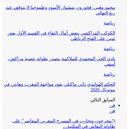
محمد وهبي: فخورون بمشوار الأسود وطموحنا لا يتوقف عند
ربع النهائي
رياضة
الكوكب المراكشي ينعش آمال البقاء في القسم الأول بفوز
ثمين على الفتح الرباطي
رياضة
نادي الحي المحمدي للملاكمة يتصدر بطولة عصبة مراكش-
آسفي
رياضة
الحكم الهولندي داني ماكيلي يقود مواجهة المغرب وهايتي في
مونديال 2026
السابق
التالي
فن
فن
(“مخرجون وتجارب في المسرح المغربي المعاصر” على
طاولة النقاش في المكتبة…