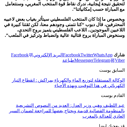
لتحقيق نتيجة إيجابية، ندرك نقاط قوة المنتخب المغربي، وسنتعامل
مع المباراة حسب إمكانياتنا”.
وبخصوص ما إذا كان المنتخب الفلسطيني سيتأثر بغياب بعض لاعبيه
المحترفين، قال دبوب “كنا نتمنى وجودهم معنا، لكن ثقتنا كبيرة في
اللاعبين الموجودين.. اللاعب الفلسطيني يتميز بروح التحدي،
وسنخوض المباراة بروح قتالية عالية وانضباط وتركيز في الملعب”.
شارك
WhatsApp
Twitter
Facebook
البريد الإلكتروني
Facebook
Viber
Telegram
Messenger
طباعة
السابق بوست
الوكالة المستقلة لتوزيع الماء والكهرباء بمراكش : انقطاع التيار
الكهربائي في هذا التوقيت وبهذه الأحياء
القادم بوست
عبد اللطيف وهبي وزير العدل: العديد من النصوص التشريعية
بالمنظومة القضائية قديمة ويحتاج بعضها للمراجعة لضمان السير
العادي للعدالة بالمغرب
قد يعجبك ايضا