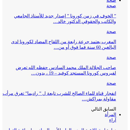
صحة
صحة
” الخوف في زمن كورونا ” إصدار جديد للأستاذ الجامعي
والكاتب والحقوقي الدكتور خالد…
صحة
المغرب يعتمد جرعة رابعة من اللقاح المضاد لكورونا لدى
البالغين 60 سنة فما فوق أو من…
صحة
صاحب الجلالة الملك محمد السادس حفظه الله تعرض
لفيروس كورونا المستجد كوفيد – 19 ، بدون…
صحة
انفجار قناة للماء الصالح للشرب تابعة ل ” راديما” تغرق مرأب
مقاولة بمراكش…
السابق
التالي
المرأة
آراء