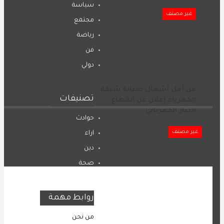
سياسة
غير مصنف
مجتمع
رياضة
فن
دولي
من أجل أشغال صيانة شبكة
تصنيفات
الكهرباء إعلان عن انقطاع
التيار الكهربائي
حوادث
غير مصنف
اراء
دين
صحة
المرأة
روابط مهمة
مراكش … إيقاف شخص
من نحن
للاشتباه في حيازته و ترويجه