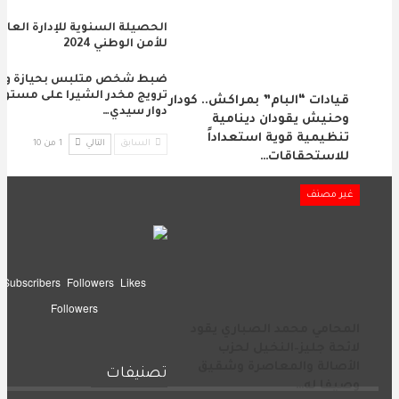
الحصيلة السنوية للإدارة العام
للأمن الوطني 2024
ضبط شخص متلبس بحيازة و
ترويج مخدر الشيرا على مستوى
قيادات “البام” بمراكش.. كودار
دوار سيدي…
وحنيش يقودان دينامية
تنظيمية قوية استعداداً
السابق
التالي
1 من 10
للاستحقاقات…
غير مصنف
Subscribers
Followers
Likes
Followers
المحامي محمد الصباري يقود
لائحة جليز–النخيل لحزب
الأصالة والمعاصرة وشقيق
تصنيفات
وصيفا له…