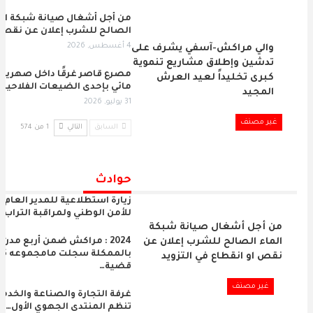
من أجل أشغال صيانة شبكة الم
الصالح للشرب إعلان عن نقص 
4 أغسطس, 2026
والي مراكش-آسفي يشرف على
تدشين وإطلاق مشاريع تنموية
مصرع قاصر غرقًا داخل صهريج
كبرى تخليداً لعيد العرش
مائي بإحدى الضيعات الفلاحية…
المجيد
31 يوليو, 2026
غير مصنف
السابق
التالي
1 من 574
حوادث
زيارة استطلاعية للمدير العام
للأمن الوطني ولمراقبة التراب…
من أجل أشغال صيانة شبكة
2024 : مراكش ضمن أربع مدن
الماء الصالح للشرب إعلان عن
بالممكلة سجل
نقص او انقطاع في التزويد
قضية…
غير مصنف
غرفة التجارة والصناعة والخدم
تنظم المنتدى الجهوي الأول…