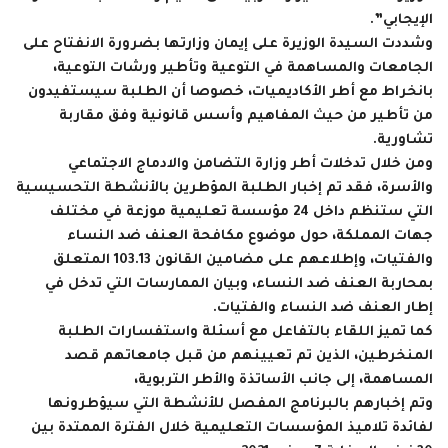
الإيجابي”.
وشددت السيدة الوزيرة على إيمان وزارتها بضرورة الانفتاح على
الجامعات والمساهمة في التوعية وتأطير ورشات التوعية،
بانخراط مع أطر الأكاديميات، خصوصا أن الطلبة سيستفيدون
من تأطير من حيث المفاهيم وأسس قانونية وفق مقاربة
تشاورية.
ومن خلال تدخلات أطر وزارة التضامن والادماج الاجتماعي
والأسرة، فقد تم إخبار الطلبة المؤطرين بالأنشطة التحسيسية
التي ستنظم داخل 24 مؤسسة تعليمية موزعة في مختلف
جهات المملكة، حول موضوع مكافحة العنف ضد النساء
والفتيات، وإطلاعهم على مضامين القانون 103.13 المتعلق
بمحاربة العنف ضد النساء، وبيان الممارسات التي تدخل في
إطار العنف ضد النساء والفتيات.
كما تميز اللقاء بالتفاعل مع أسئلة واستفسارات الطلبة
المنخرطين، الذين تم تعيينهم من قبل جامعاتهم قصد
المساهمة، إلى جانب الأساتذة والأطر التربوية،
وتم إخبارهم بالبرنامج المفصل للأنشطة التي سيؤطرونها
لفائدة تلاميذ المؤسسات التعليمية خلال الفترة الممتدة بين