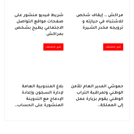
مراكش … إيقاف شخص
شريط فيديو منشور على
للاشتباه في حيازته و
صفحات مواقع التواصل
ترويجه مخدر الشيرة
الاجتماعي يطيح بشخص
بمراكش
غير مصنف
غير مصنف
حموشي المدير العام للأمن
بلاغ المندوبية العامة
الوطني ولمراقبة التراب
لإدارة السجون وإعادة
الوطني يقوم بزيارة عمل
الإدماج مع التدوينة
إلى المملكة…
المنشورة على الحساب…