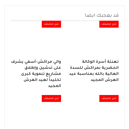
قد يعجبك ايضا
غير مصنف
غير مصنف
تهنئة أسرة الوكالة
والي مراكش-آسفي يشرف
الحضرية بمراكش للسدة
على تدشين وإطلاق
العالية بالله بمناسبة عيد
مشاريع تنموية كبرى
العرش المجيد
تخليداً لعيد العرش
المجيد
غير مصنف
غير مصنف