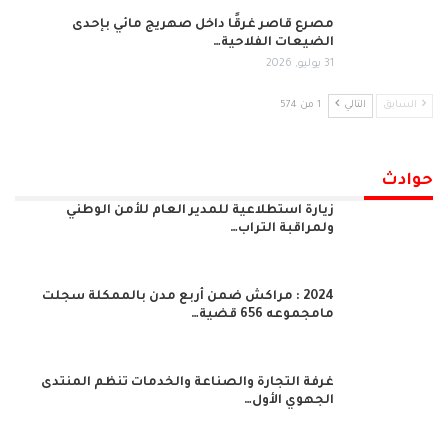
مصرع قاصر غرقًا داخل صهريج مائي بإحدى
الضيعات الفلاحية…
31 يوليو, 2026
السابق
التالي
1 من 574
حوادث
زيارة استطلاعية للمدير العام للأمن الوطني
ولمراقبة التراب…
2024 : مراكش ضمن أربع مدن بالممكلة سجلت
مامجموعه 656 قضية…
غرفة التجارة والصناعة والخدمات تنظم المنتدى
الجهوي الأول…