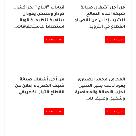
من أجل أشغال صيانة
قيادات “البام” بمراكش..
شبكة الماء الصالح
كودار وحنيش يقودان
للشرب إعلان عن نقص او
دينامية تنظيمية قوية
انقطاع في التزويد
استعداداً للاستحقاقات…
غير مصنف
غير مصنف
المحامي محمد الصباري
من أجل أشغال صيانة
يقود لائحة جليز–النخيل
شبكة الكهرباء إعلان عن
لحزب الأصالة والمعاصرة
انقطاع التيار الكهربائي
وشقيق وصيفا له…
غير مصنف
غير مصنف