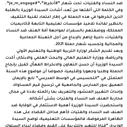
ضد النساء والفتيات، تحت شعار “#أنخرط”،”#je_m_engage”.
وفي الكلمة التي ألقتها عن بُعد، أشادت السيدة الوزيرة بالطلبة
الذين انخرطوا في هذه الحملة في إطار اعتماد تقنية التثقيف
بالنظير لفائدة تلاميذ مؤسسات تعليمية التابعة لأكاديميات
المملكة، ووصفتهم بالسفراء لمواجهة آفة العنف ضد النساء
والفتيات، داعية إياهم بالإبداع من أجل التعبئة الجماعية
والمجالية وتجسيد شعار حملة 2021.
وبعد تقديم الشكر لوزارة التربية الوطنية والتعليم الأولي
والرياضة، ووزارة التعليم العالي والبحث العلمي والابتكار، أكدت
السيدة الوزيرة أن حسن التعاون والانخراط الفعاّل كفيل بإنجاح
الحملة وطنيا وجهويا وإقليميا، خصوصا أن موضوع هذه السنة
المتمثل في “التحسيس في الوسط المدرسي” نابع بالإيمان
العميق بدور المدارس والجامعية في ترسيخ قيم المساواة،
وإحداث التغيير المنشود والتعريف بما راكمته بلادنا في مجال
محاربة العنف ضد النساء والفتيات بشتى أشكاله.
واستحضرت السيدة الوزيرة أهمية الاستثمار في الوقاية ضد
العنف ضد النساء والفتيات كأهم مداخل القضاء على هذه
الظاهرة المرفوضة، فالمؤسسات التعليمية، توضح السيدة
الوزيرة، “قناة للتغير وللتربية على القيم وفضاء لبناء السلوك