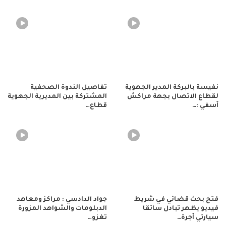
نفيسة بالبركة المدير الجهوية
تفاصيل الندوة الصحفية
لقطاع الاتصال بجهة مراكش
المشتركة بين المديرية الجهوية
آسفي :…
قطاع…
فتح بحث قضائي في شريط
جواد الدادسي : مراكز ومعاهد
فيديو يظهر تبادل سائقا
الدبلومات والشواهد المزورة
سيارتي أجرة…
تغزو…