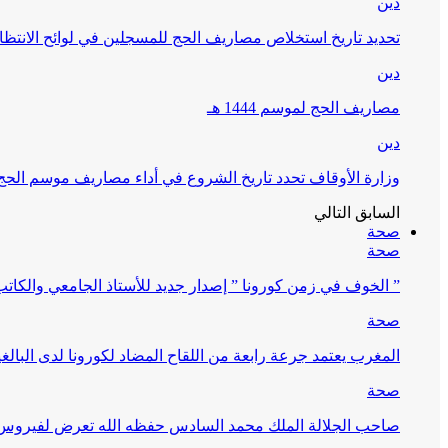
دين
تحديد تاريخ استخلاص مصاريف الحج للمسجلين في لوائح الانتظار (
دين
مصاريف الحج لموسم 1444 هـ
دين
وزارة الأوقاف تحدد تاريخ الشروع في أداء مصاريف موسم الحج لـ 4
السابق
التالي
صحة
صحة
” الخوف في زمن كورونا ” إصدار جديد للأستاذ الجامعي والكات
صحة
المغرب يعتمد جرعة رابعة من اللقاح المضاد لكورونا لدى البالغين 60 سنة فما فوق أو 
صحة
صاحب الجلالة الملك محمد السادس حفظه الله تعرض لفيروس كورونا ا