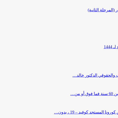
المرحلة الثانية)
144
ب والحقوقي الدكتور خالد…
من…
لمستجد كوفيد – 19 ، بدون…