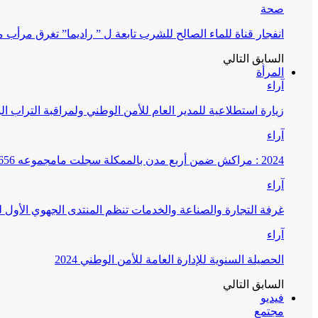
صحة
انفجار قناة للماء الصالح للشرب تابعة ل ” راديما” تغرق مرأ
السابق
التالي
المرأة
آراء
زيارة استطلاعية للمدير العام للأمن الوطني ولمراقبة التراب ا
آراء
2024 : مراكش ضمن أربع مدن بالممكلة سجلت مامجموعه 656 قضية تتعلق بغسيل الأموال
آراء
غرفة التجارة والصناعة والخدمات تنظم المنتدى الجهوي الأول
آراء
الحصيلة السنوية للإدارة العامة للأمن الوطني 2024
السابق
التالي
فيديو
مجتمع