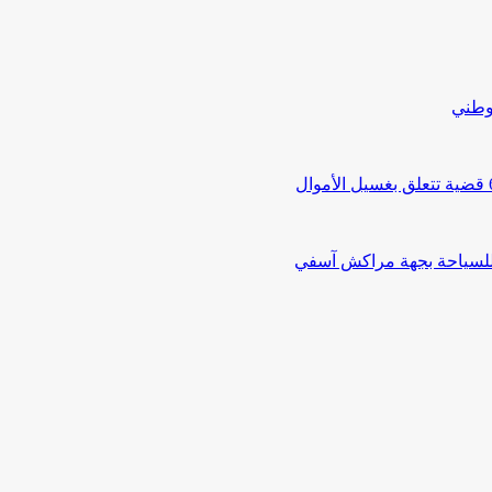
لوطني
 للسياحة بجهة مراكش آسفي