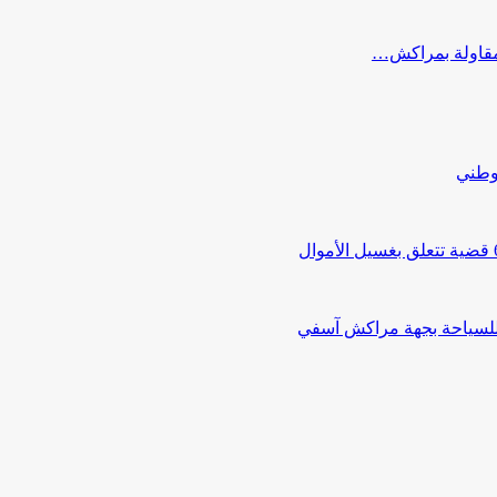
ب مقاولة بمراكش…
لوطني
 للسياحة بجهة مراكش آسفي