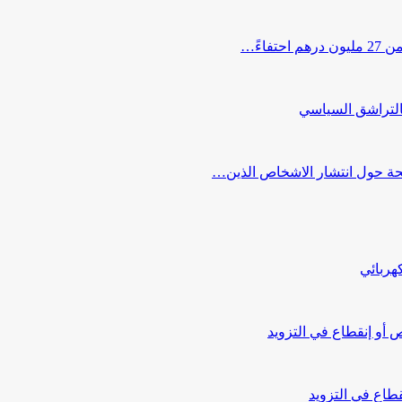
اءً…
التراشق السياسي
صحة حول انتشار الاشخاص الذين…
هربائي
أو إنقطاع في التزويد
طاع في التزويد