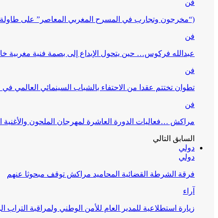
فن
(“مخرجون وتجارب في المسرح المغربي المعاصر” على طاولة 
فن
عبدالله فركوس… حين يتحول الإبداع إلى بصمة فنية مغربية خا
فن
تطوان تختتم عقدا من الاحتفاء بالشباب السينمائي العالمي في
فن
مراكش …فعاليات الدورة العاشرة لمهرجان الملحون والأغنية ا
السابق
التالي
دولي
دولي
فرقة الشرطة القضائية المحاميد مراكش توقف مبحوثا عنهم
آراء
زيارة استطلاعية للمدير العام للأمن الوطني ولمراقبة التراب ا