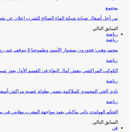
مجتمع
من أجل أشغال صيانة شبكة الماء الصالح للشرب إعلان عن نقص 
السابق
التالي
رياضة
رياضة
محمد وهبي: فخورون بمشوار الأسود وطموحنا لا يتوقف عند ربع 
رياضة
الكوكب المراكشي ينعش آمال البقاء في القسم الأول بفوز ثمين
رياضة
نادي الحي المحمدي للملاكمة يتصدر بطولة عصبة مراكش-آسف
رياضة
الحكم الهولندي داني ماكيلي يقود مواجهة المغرب وهايتي في مونديا
السابق
التالي
فن