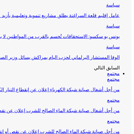
سياسة
عامل إقليم قلعة السراغنة يطلق مشاريع تنموية وتعليمية بأزيد من 27 مليون درهم احتف
سياسة
يونس بو سكسو: الاستحقاقات تُحسم بالقرب من المواطنين لا ب
سياسة
الوفا المستشار البرلماني لحزب البام بمراكش يسائل وزير ال
السابق
التالي
مجتمع
مجتمع
من أجل أشغال صيانة شبكة الكهرباء إعلان عن إنقطاع التيار الك
مجتمع
من أجل أشغال صيانة شبكة الماء الصالح للشرب إعلان عن نقص 
مجتمع
من أجل صيانة شبكة الماء الصالح للشرب إعلان عن نقص أو انق