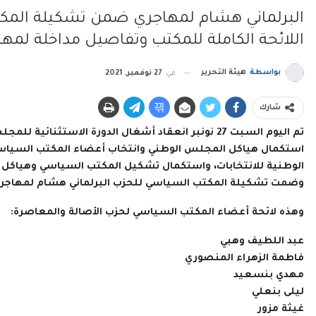
البرلماني هشام لمهاجري ضمن تشكيلة المك
اللائحة الكاملة للمكتب وتفاصيل مداخلة لمها
بواسطة
هيئة التحرير
في
27 نوفمبر, 2021
شارك
تم اليوم السبت 27 نونبر انعقاد أشغال الدورة الاستث
استكمال هياكل المجلس الوطني وانتخاب أعضاء المكتب السياسي 
الوطنية للانتخابات، واستكمال تشكيل المكتب السياسي وهياكل ا
وضمت تشكيلة المكتب السياسي للحزب البرلماني هشام لمهاجري 
وهذه لائحة أعضاء المكتب السياسي لحزب الأصالة والمعاصرة:
عبد اللطيف وهبي
فاطمة الزهراء المنصوري
مهدي بنسعيد
ليلى بنعلي
غيثة مزور