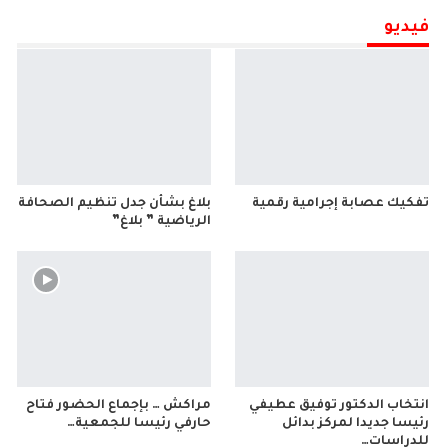
فيديو
تفكيك عصابة إجرامية رقمية
بلاغ بشأن جدل تنظيم الصحافة
الرياضية ” بلاغ”
انتخاب الدكتور توفيق عطيفي
مراكش … بإجماع الحضور فتاح
رئيسا جديدا لمركز بدائل
حارفي رئيسا للجمعية…
للدراسات…