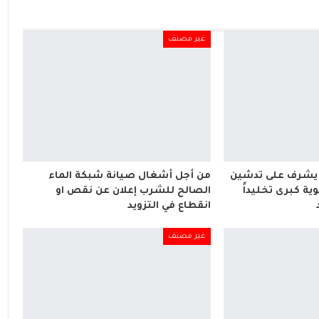
غير مصنف
يشرف على تدشين
من أجل أشغال صيانة شبكة الماء
ة كبرى تخليداً
الصالح للشرب إعلان عن نقص او
انقطاع في التزويد
غير مصنف