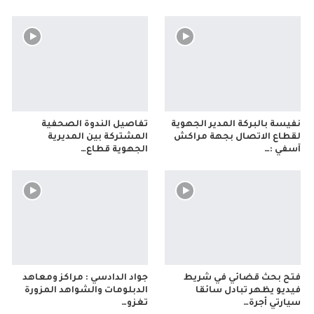
نفيسة بالبركة المدير الجهوية
تفاصيل الندوة الصحفية
لقطاع الاتصال بجهة مراكش
المشتركة بين المديرية
آسفي :…
الجهوية قطاع…
فتح بحث قضائي في شريط
جواد الدادسي : مراكز ومعاهد
فيديو يظهر تبادل سائقا
الدبلومات والشواهد المزورة
سيارتي أجرة…
تغزو…