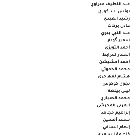
عبد اللطيف ميراوي
يونس السكوري
رشيد العبدي
عادل بركات
عبد النبي بيوي
سمير گودار
أحمد التويزي
الخمار لمرابط
أحمد أخشيشن
محمد الحموتي
هشام لمهاجري
نجوى كوكوس
ليلى بيلغة
محمد الصباري
العربي المحرشي
إبراهيم مجاهد
محمد أضمين
إلهام الساقي
فاطمة السعدي