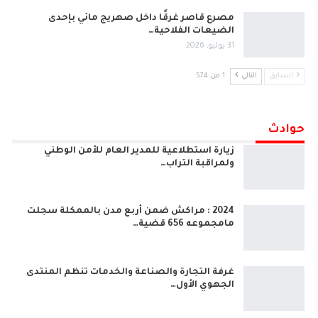
مصرع قاصر غرقًا داخل صهريج مائي بإحدى
الضيعات الفلاحية…
31 يوليو, 2026
السابق
التالي
1 من 574
حوادث
زيارة استطلاعية للمدير العام للأمن الوطني
ولمراقبة التراب…
2024 : مراكش ضمن أربع مدن بالممكلة سجلت
مامجموعه 656 قضية…
غرفة التجارة والصناعة والخدمات تنظم المنتدى
الجهوي الأول…