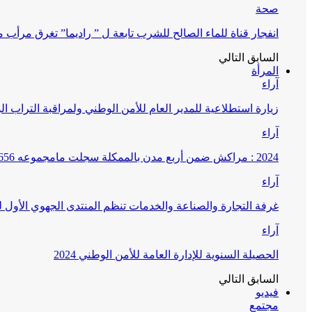
صحة
انفجار قناة للماء الصالح للشرب تابعة ل ” راديما” تغرق مرأ
السابق
التالي
المرأة
آراء
زيارة استطلاعية للمدير العام للأمن الوطني ولمراقبة التراب ا
آراء
2024 : مراكش ضمن أربع مدن بالممكلة سجلت مامجموعه 656 قضية تتعلق بغسيل الأموال
آراء
غرفة التجارة والصناعة والخدمات تنظم المنتدى الجهوي الأول
آراء
الحصيلة السنوية للإدارة العامة للأمن الوطني 2024
السابق
التالي
فيديو
مجتمع