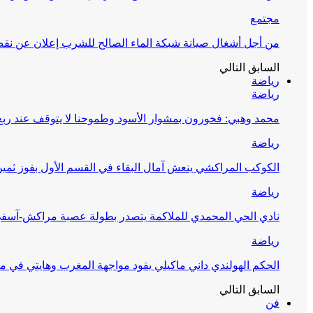
مجتمع
من أجل أشغال صيانة شبكة الماء الصالح للشرب إعلان عن نقص 
السابق
التالي
رياضة
رياضة
محمد وهبي: فخورون بمشوار الأسود وطموحنا لا يتوقف عند ربع 
رياضة
الكوكب المراكشي ينعش آمال البقاء في القسم الأول بفوز ثمين
رياضة
نادي الحي المحمدي للملاكمة يتصدر بطولة عصبة مراكش-آسف
رياضة
الحكم الهولندي داني ماكيلي يقود مواجهة المغرب وهايتي في مونديا
السابق
التالي
فن