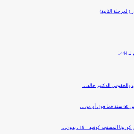
المرحلة الثانية)
144
ب والحقوقي الدكتور خالد…
من…
لمستجد كوفيد – 19 ، بدون…