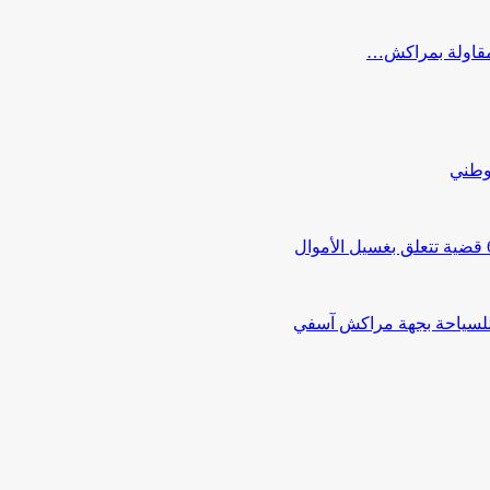
ب مقاولة بمراكش…
لوطني
 للسياحة بجهة مراكش آسفي