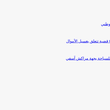
لوطني
 للسياحة بجهة مراكش آسفي