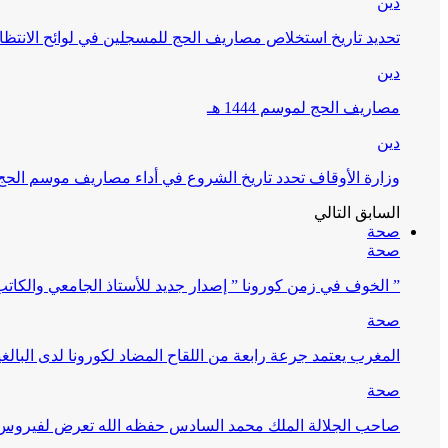
دين
تحديد تاريخ استخلاص مصاريف الحج للمسجلين في لوائح الانتظار (
دين
مصاريف الحج لموسم 1444 هـ
دين
وزارة الأوقاف تحدد تاريخ الشروع في أداء مصاريف موسم الحج لـ 4
السابق
التالي
صحة
صحة
” الخوف في زمن كورونا ” إصدار جديد للأستاذ الجامعي والكات
صحة
المغرب يعتمد جرعة رابعة من اللقاح المضاد لكورونا لدى البالغين 60 سنة فما فوق أو 
صحة
صاحب الجلالة الملك محمد السادس حفظه الله تعرض لفيروس كورونا ا