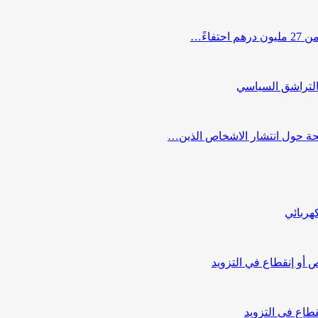
اءً…
التراشق السياسي
صحة حول انتشار الاشخاص الذين…
هربائي
أو إنقطاع في التزويد
طاع في التزويد