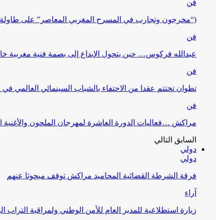
فن
(“مخرجون وتجارب في المسرح المغربي المعاصر” على طاولة 
فن
عبدالله فركوس… حين يتحول الإبداع إلى بصمة فنية مغربية خا
فن
تطوان تختتم عقدا من الاحتفاء بالشباب السينمائي العالمي في
فن
مراكش …فعاليات الدورة العاشرة لمهرجان الملحون والأغنية ا
السابق
التالي
دولي
دولي
فرقة الشرطة القضائية المحاميد مراكش توقف مبحوثا عنهم
آراء
زيارة استطلاعية للمدير العام للأمن الوطني ولمراقبة التراب ا