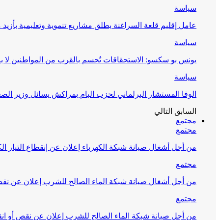
سياسة
عامل إقليم قلعة السراغنة يطلق مشاريع تنموية وتعليمية بأزيد من 27 مليون درهم احتف
سياسة
يونس بو سكسو: الاستحقاقات تُحسم بالقرب من المواطنين لا ب
سياسة
الوفا المستشار البرلماني لحزب البام بمراكش يسائل وزير ال
السابق
التالي
مجتمع
مجتمع
من أجل أشغال صيانة شبكة الكهرباء إعلان عن إنقطاع التيار الك
مجتمع
من أجل أشغال صيانة شبكة الماء الصالح للشرب إعلان عن نقص 
مجتمع
من أجل صيانة شبكة الماء الصالح للشرب إعلان عن نقص أو انق