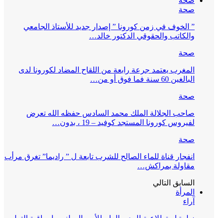
صحة
صحة
” الخوف في زمن كورونا ” إصدار جديد للأستاذ الجامعي
والكاتب والحقوقي الدكتور خالد…
صحة
المغرب يعتمد جرعة رابعة من اللقاح المضاد لكورونا لدى
البالغين 60 سنة فما فوق أو من…
صحة
صاحب الجلالة الملك محمد السادس حفظه الله تعرض
لفيروس كورونا المستجد كوفيد – 19 ، بدون…
صحة
انفجار قناة للماء الصالح للشرب تابعة ل ” راديما” تغرق مرأب
مقاولة بمراكش…
السابق
التالي
المرأة
آراء