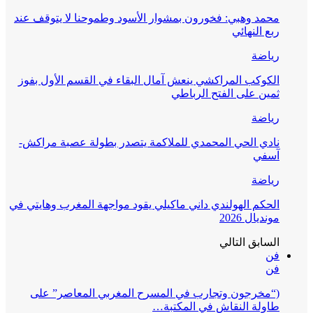
محمد وهبي: فخورون بمشوار الأسود وطموحنا لا يتوقف عند
ربع النهائي
رياضة
الكوكب المراكشي ينعش آمال البقاء في القسم الأول بفوز
ثمين على الفتح الرباطي
رياضة
نادي الحي المحمدي للملاكمة يتصدر بطولة عصبة مراكش-
آسفي
رياضة
الحكم الهولندي داني ماكيلي يقود مواجهة المغرب وهايتي في
مونديال 2026
السابق
التالي
فن
فن
(“مخرجون وتجارب في المسرح المغربي المعاصر” على
طاولة النقاش في المكتبة…