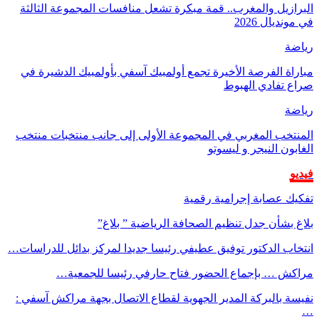
البرازيل والمغرب.. قمة مبكرة تشعل منافسات المجموعة الثالثة
في مونديال 2026
رياضة
مباراة الفرصة الأخيرة تجمع أولمبيك آسفي بأولمبيك الدشيرة في
صراع تفادي الهبوط
رياضة
المنتخب المغربي في المجموعة الأولى إلى جانب منتخبات منتخب
الغابون النيجر و ليسوتو
فيديو
تفكيك عصابة إجرامية رقمية
بلاغ بشأن جدل تنظيم الصحافة الرياضية ” بلاغ”
انتخاب الدكتور توفيق عطيفي رئيسا جديدا لمركز بدائل للدراسات…
مراكش … بإجماع الحضور فتاح حارفي رئيسا للجمعية…
نفيسة بالبركة المدير الجهوية لقطاع الاتصال بجهة مراكش آسفي :
…