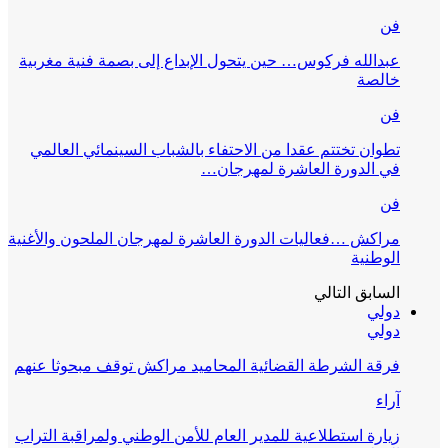
فن
عبدالله فركوس… حين يتحول الإبداع إلى بصمة فنية مغربية
خالصة
فن
تطوان تختتم عقدا من الاحتفاء بالشباب السينمائي العالمي
في الدورة العاشرة لمهرجان…
فن
مراكش …فعاليات الدورة العاشرة لمهرجان الملحون والأغنية
الوطنية
السابق
التالي
دولي
دولي
فرقة الشرطة القضائية المحاميد مراكش توقف مبحوثا عنهم
آراء
زيارة استطلاعية للمدير العام للأمن الوطني ولمراقبة التراب