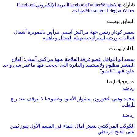
شارك
WhatsApp
Twitter
Facebook
البريد الإلكتروني
Facebook
Viber
Telegram
Messenger
طباعة
السابق بوست
سمير كودار رئيس جهة مراكش آسفي يترأس بالصويرة أشغال
فعاليات ورشة استراتيجية تهيئة المجال و تأهليه
القادم بوست
سعيد أبو النوافل عضو غرفة الفلاحة بجهة مراكش آسفي: الفلاح
الصغير مظلوم ولايستفيد والدائرة اللي انجحت فيها ماعمر شي واحد
عاود فيها ” فيديو”
قد يعجبك ايضا
رياضة
محمد وهبي: فخورون بمشوار الأسود وطموحنا لا يتوقف عند ربع
النهائي
رياضة
الكوكب المراكشي ينعش آمال البقاء في القسم الأول بفوز ثمين
على الفتح الرباطي