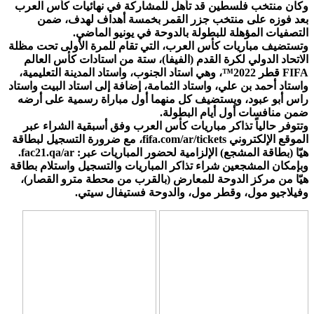
وكان منتخب فلسطين قد تأهل للمشاركة في نهائيات كأس العرب
بعد فوزه على منتخب جزر القمر بخمسة أهداف لهدف، ضمن
التصفيات المؤهلة للبطولة بالدوحة في يونيو الماضي.
وتستضيف مباريات كأس العرب، التي تقام للمرة الأولى تحت مظلة
الاتحاد الدولي لكرة القدم (الفيفا)، ستة من استادات كأس العالم
FIFA قطر 2022™️، وهي استاد الجنوب، واستاد المدينة التعليمية،
واستاد أحمد بن علي، واستاد الثمامة، إضافة إلى استاد البيت واستاد
راس أبو عبود، ويستضيف كل منهما أول مباراة رسمية على أرضه
ضمن منافسات أول أيام البطولة.
وتتوفر حالياً تذاكر مباريات كأس العرب وفق أسبقية الشراء عبر
الموقع الإلكتروني fifa.com/ar/tickets، مع ضرورة التسجيل لبطاقة
هيّا (بطاقة المشجع) الإلزامية لحضور المباريات عبر: fac21.qa/ar.
وبإمكان المشجعين شراء تذاكر المباريات والتسجيل واستلام بطاقة
هيّا من مركز الدوحة للمعارض (بالقرب من محطة مترو القصار)،
وفيلاجيو مول، وقطر مول، والدوحة فستيفال سيتي.