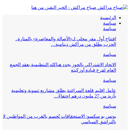
صباح مراكش - الخبر اليقين من هنا
الرئيسية
سياسة
سياسة
افتتاح أول مقر محلي لـ«الأصالة والمعاصرة» بالمنارة..
الحزب يطلق من مراكش دينامية…
سياسة
الاتحاد الاشتراكي بالحوز يجدد هياكله التنظيمية بعقد الجمع
العام لفرع قيادة أوزكيتة
سياسة
عامل إقليم قلعة السراغنة يطلق مشاريع تنموية وتعليمية
بأزيد من 27 مليون درهم احتفاءً…
سياسة
يونس بو سكسو: الاستحقاقات تُحسم بالقرب من المواطنين لا
بالتراشق السياسي