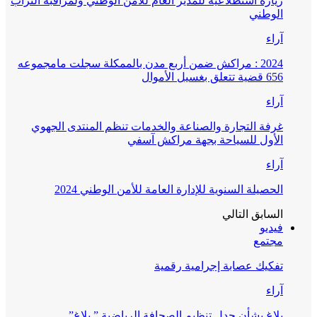
زيارة استطلاعية للمدير العام للأمن الوطني ولمراقبة التراب
الوطني
آراء
2024 : مراكش ضمن أربع مدن بالممكلة سجلت مامجموعه
656 قضية تتعلق بغسيل الأموال
آراء
غرفة التجارة والصناعة والخدمات تنظم المنتدى الجهوي
الأول للسياحة بجهة مراكش آسفي
آراء
الحصيلة السنوية للإدارة العامة للأمن الوطني 2024
السابق
التالي
فيديو
مجتمع
تفكيك عصابة إجرامية رقمية
آراء
بلاغ بشأن جدل تنظيم الصحافة الرياضية ” بلاغ”