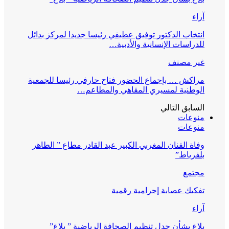
آراء
انتخاب الدكتور توفيق عطيفي رئيسا جديدا لمركز بدائل
للدراسات الإنسانية والأدبية…
غير مصنف
مراكش … بإجماع الحضور فتاح حارفي رئيسا للجمعية
الوطنية لمسيري المقاهي والمطاعم…
السابق
التالي
منوعات
منوعات
وفاة الفنان المغربي الكبير عبد القادر مطاع ” الطاهر
بلفرياط”
مجتمع
تفكيك عصابة إجرامية رقمية
آراء
بلاغ بشأن جدل تنظيم الصحافة الرياضية ” بلاغ”