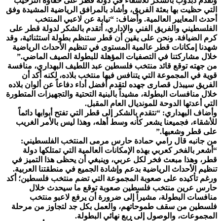
وتقدم دبدوب بالشكر للأشقاء في دولة قطر على حفاوة الترحيب
التي حظيت بها بعثة الفريق، وأشاد بالمرافق الرياضية المشيدة وفق
أحدث المعايير العالمية. وأضاف: “نيابة عن لاعبي المنتخب
الفلسطيني والفريق الفني والإداري، أتقدم بالشكر لدولة قطر على
كرم الضيافة. ونحن على يقين أن قطر ستنظم بطولة استثنائية، وقد
شهدنا إمكانات قطر عالمية المستوى في تنظيم الأحداث الرياضية
خلال مشاركتنا في التصفيات المؤهلة للبطولة الصيف الماضي.”
من جهته توقع قائد منتخب فلسطين عبد اللطيف البهداري، منافسة
قوية في المجموعة التي يتنافس فيها منتخب بلاده، لكنه أكد أن
الفريق سيبذل قصارى جهده لتقدم أفضل أداء دفاعاً عن ألوان بلاده
خلال منافسات البطولة، مشيداً بالبنية التحتية والتجهيزات المتطورة
التي أعدتها الدوحة للمونديال العام المقبل.
وأضاف البهداري: “نتقدم بالشكر إلى قطر التي تفتح أبوابها دائماً
للأشقاء، فجميعنا يشعر كأنه وسط أهله، وهذا ليس بالأمر الغريب
على قطر وشعبها.”
من جانبه قال رامي حمادة حارس مرمى المنتخب الفلسطيني:
“أشعر بالفخر كعربي بهذه الإمكانات العالمية التي تمتلكها دولة
قطر، وهذا مبعث فخر لكل عربي، وينبغي أن يحظى هذا التميز في
تنظيم الأحداث الرياضية بدعم وإشادة الجميع في منطقتنا العربية.
ورغم تأكيده على صعوبة المجموعة التي تضم منتخب فلسطين؛ أكد
حارس عرين منتخب فلسطين صعوبة توقع ما سيحدث خلال
منافسات البطولة، مشيراً إلى ضرورة أن يرفع لاعبو منتخب
فلسطين من سقف طموحاتهم، والعمل بكل جد لتجاوز من مرحلة
المجموعات، والوصول إلى ربع نهائي البطولة.