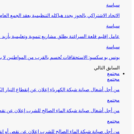
سياسة
الاتحاد الاشتراكي بالحوز يجدد هياكله التنظيمية بعقد الجمع العام
سياسة
عامل إقليم قلعة السراغنة يطلق مشاريع تنموية وتعليمية بأزيد من 27 مليون درهم احتف
سياسة
يونس بو سكسو: الاستحقاقات تُحسم بالقرب من المواطنين لا ب
السابق
التالي
مجتمع
مجتمع
من أجل أشغال صيانة شبكة الكهرباء إعلان عن إنقطاع التيار الك
مجتمع
من أجل أشغال صيانة شبكة الماء الصالح للشرب إعلان عن نقص 
مجتمع
من أجل صيانة شبكة الماء الصالح للشرب إعلان عن نقص أو انق