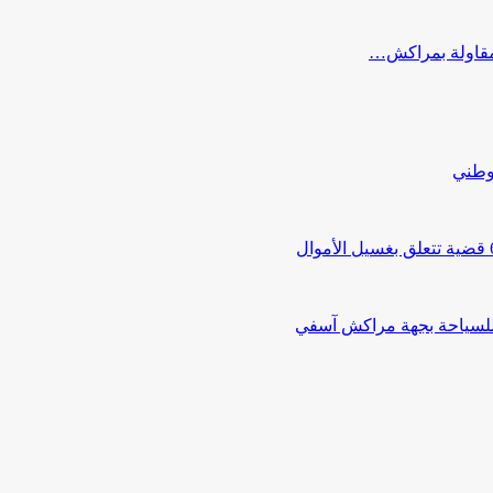
ب مقاولة بمراكش…
لوطني
 للسياحة بجهة مراكش آسفي