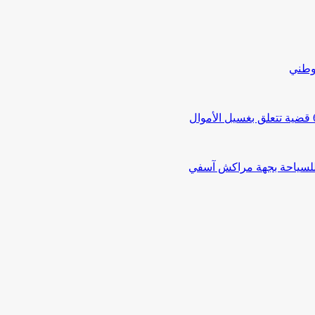
لوطني
 للسياحة بجهة مراكش آسفي