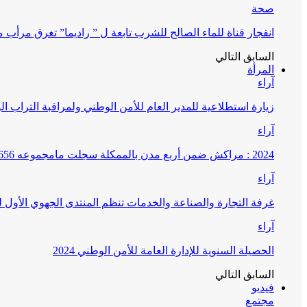
صحة
انفجار قناة للماء الصالح للشرب تابعة ل ” راديما” تغرق مرأ
السابق
التالي
المرأة
آراء
زيارة استطلاعية للمدير العام للأمن الوطني ولمراقبة التراب ا
آراء
2024 : مراكش ضمن أربع مدن بالممكلة سجلت مامجموعه 656 قضية تتعلق بغسيل الأموال
آراء
غرفة التجارة والصناعة والخدمات تنظم المنتدى الجهوي الأول
آراء
الحصيلة السنوية للإدارة العامة للأمن الوطني 2024
السابق
التالي
فيديو
مجتمع