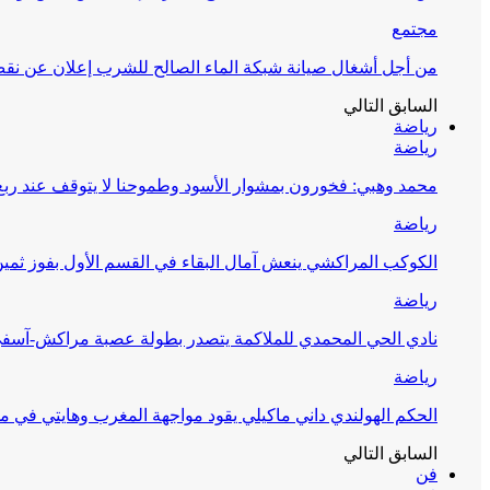
مجتمع
من أجل أشغال صيانة شبكة الماء الصالح للشرب إعلان عن نقص 
السابق
التالي
رياضة
رياضة
محمد وهبي: فخورون بمشوار الأسود وطموحنا لا يتوقف عند ربع 
رياضة
الكوكب المراكشي ينعش آمال البقاء في القسم الأول بفوز ثمين
رياضة
نادي الحي المحمدي للملاكمة يتصدر بطولة عصبة مراكش-آسف
رياضة
الحكم الهولندي داني ماكيلي يقود مواجهة المغرب وهايتي في مونديا
السابق
التالي
فن