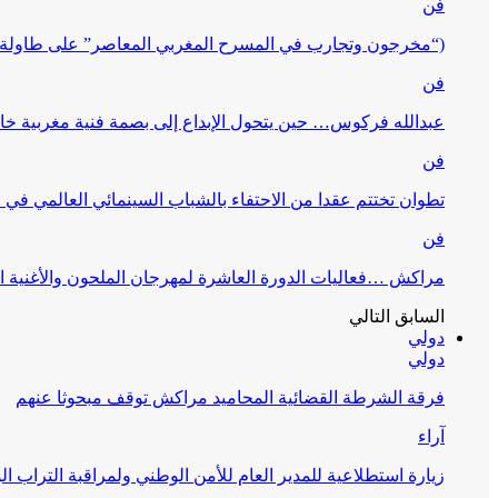
فن
(“مخرجون وتجارب في المسرح المغربي المعاصر” على طاولة 
فن
عبدالله فركوس… حين يتحول الإبداع إلى بصمة فنية مغربية خا
فن
تطوان تختتم عقدا من الاحتفاء بالشباب السينمائي العالمي في
فن
مراكش …فعاليات الدورة العاشرة لمهرجان الملحون والأغنية ا
السابق
التالي
دولي
دولي
فرقة الشرطة القضائية المحاميد مراكش توقف مبحوثا عنهم
آراء
زيارة استطلاعية للمدير العام للأمن الوطني ولمراقبة التراب ا