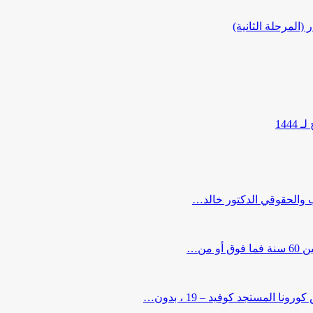
المرحلة الثانية)
144
ب والحقوقي الدكتور خالد…
من…
لمستجد كوفيد – 19 ، بدون…