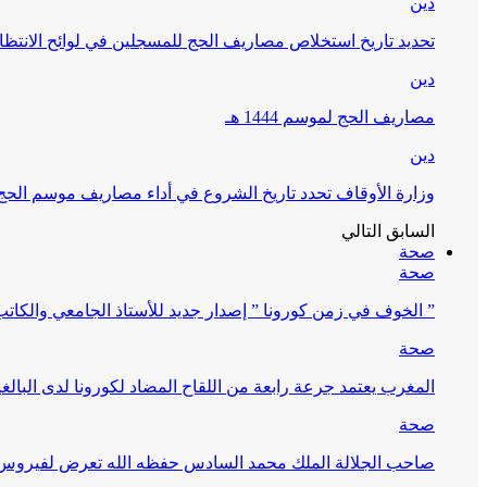
دين
تحديد تاريخ استخلاص مصاريف الحج للمسجلين في لوائح الانتظار (
دين
مصاريف الحج لموسم 1444 هـ
دين
وزارة الأوقاف تحدد تاريخ الشروع في أداء مصاريف موسم الحج لـ 4
السابق
التالي
صحة
صحة
” الخوف في زمن كورونا ” إصدار جديد للأستاذ الجامعي والكات
صحة
المغرب يعتمد جرعة رابعة من اللقاح المضاد لكورونا لدى البالغين 60 سنة فما فوق أو 
صحة
صاحب الجلالة الملك محمد السادس حفظه الله تعرض لفيروس كورونا ا