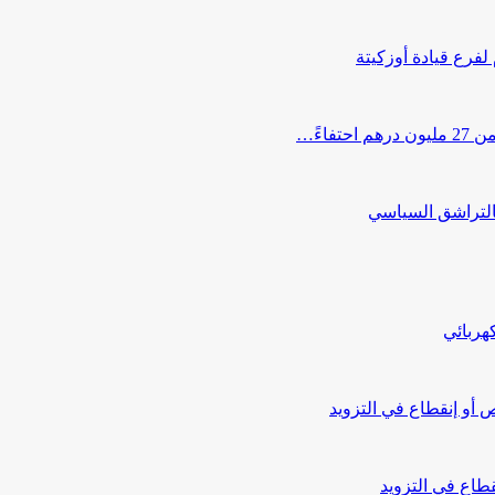
 لفرع قيادة أوزكيتة
اءً…
التراشق السياسي
هربائي
أو إنقطاع في التزويد
طاع في التزويد