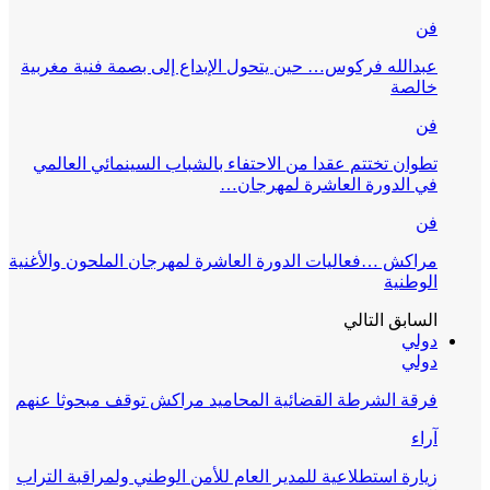
فن
عبدالله فركوس… حين يتحول الإبداع إلى بصمة فنية مغربية
خالصة
فن
تطوان تختتم عقدا من الاحتفاء بالشباب السينمائي العالمي
في الدورة العاشرة لمهرجان…
فن
مراكش …فعاليات الدورة العاشرة لمهرجان الملحون والأغنية
الوطنية
السابق
التالي
دولي
دولي
فرقة الشرطة القضائية المحاميد مراكش توقف مبحوثا عنهم
آراء
زيارة استطلاعية للمدير العام للأمن الوطني ولمراقبة التراب