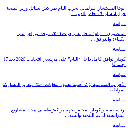
الوفا المستشار البرلماني لحزب البام بمراكش يسائل وزير الصحة
حول انتشار الاشخاص الذين…
سياسة
المنصوري: “البام” يدخل تشريعيات 2026 موحدًا ويراهن على
الكفاءة والتوافق…
سياسة
كودار: توافق كامل داخل “البام” على مرشحي انتخابات 2026 بعد 17
اجتماعًا
سياسة
الأحزاب السياسية تؤكد أهمية تخليق انتخابات 2026 وتعزيز المشاركة
المواطنة
سياسة
برئاسة سمير كودار.. مجلس جهة مراكش–آسفي يبحث مشاريع
استراتيجية لدعم التنمية والبنية…
سياسة