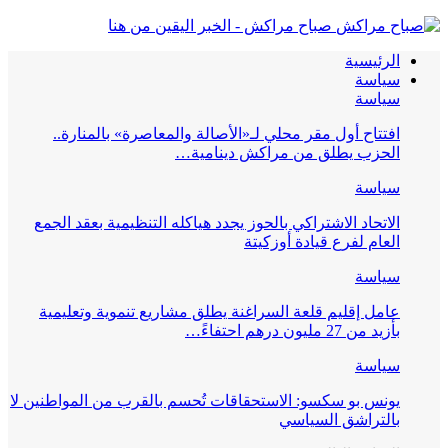
صباح مراكش - الخبر اليقين من هنا
الرئيسية
سياسة
سياسة
افتتاح أول مقر محلي لـ«الأصالة والمعاصرة» بالمنارة..
الحزب يطلق من مراكش دينامية…
سياسة
الاتحاد الاشتراكي بالحوز يجدد هياكله التنظيمية بعقد الجمع
العام لفرع قيادة أوزكيتة
سياسة
عامل إقليم قلعة السراغنة يطلق مشاريع تنموية وتعليمية
بأزيد من 27 مليون درهم احتفاءً…
سياسة
يونس بو سكسو: الاستحقاقات تُحسم بالقرب من المواطنين لا
بالتراشق السياسي