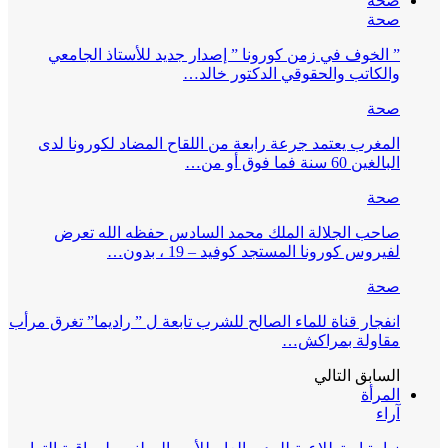
صحة
صحة
” الخوف في زمن كورونا ” إصدار جديد للأستاذ الجامعي
والكاتب والحقوقي الدكتور خالد…
صحة
المغرب يعتمد جرعة رابعة من اللقاح المضاد لكورونا لدى
البالغين 60 سنة فما فوق أو من…
صحة
صاحب الجلالة الملك محمد السادس حفظه الله تعرض
لفيروس كورونا المستجد كوفيد – 19 ، بدون…
صحة
انفجار قناة للماء الصالح للشرب تابعة ل ” راديما” تغرق مرأب
مقاولة بمراكش…
السابق
التالي
المرأة
آراء