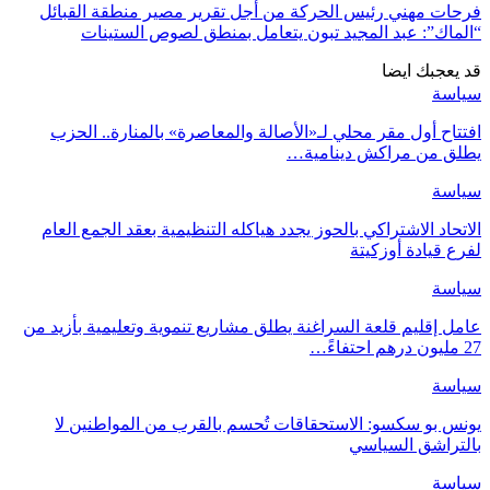
فرحات مهني رئيس الحركة من أجل تقرير مصير منطقة القبائل
“الماك”: عبد المجيد تبون يتعامل بمنطق لصوص الستينات
قد يعجبك ايضا
سياسة
افتتاح أول مقر محلي لـ«الأصالة والمعاصرة» بالمنارة.. الحزب
يطلق من مراكش دينامية…
سياسة
الاتحاد الاشتراكي بالحوز يجدد هياكله التنظيمية بعقد الجمع العام
لفرع قيادة أوزكيتة
سياسة
عامل إقليم قلعة السراغنة يطلق مشاريع تنموية وتعليمية بأزيد من
27 مليون درهم احتفاءً…
سياسة
يونس بو سكسو: الاستحقاقات تُحسم بالقرب من المواطنين لا
بالتراشق السياسي
سياسة