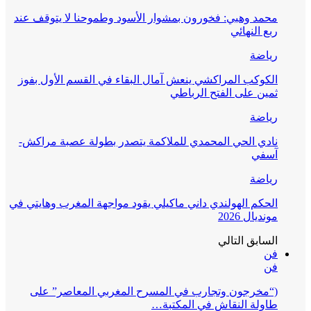
محمد وهبي: فخورون بمشوار الأسود وطموحنا لا يتوقف عند
ربع النهائي
رياضة
الكوكب المراكشي ينعش آمال البقاء في القسم الأول بفوز
ثمين على الفتح الرباطي
رياضة
نادي الحي المحمدي للملاكمة يتصدر بطولة عصبة مراكش-
آسفي
رياضة
الحكم الهولندي داني ماكيلي يقود مواجهة المغرب وهايتي في
مونديال 2026
السابق
التالي
فن
فن
(“مخرجون وتجارب في المسرح المغربي المعاصر” على
طاولة النقاش في المكتبة…