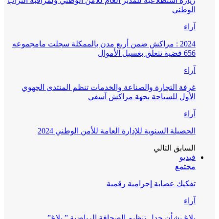
زيارة استطلاعية للمدير العام للأمن الوطني ولمراقبة التراب
الوطني
آراء
2024 : مراكش ضمن أربع مدن بالممكلة سجلت مامجموعه
656 قضية تتعلق بغسيل الأموال
آراء
غرفة التجارة والصناعة والخدمات تنظم المنتدى الجهوي
الأول للسياحة بجهة مراكش آسفي
آراء
الحصيلة السنوية للإدارة العامة للأمن الوطني 2024
السابق
التالي
فيديو
مجتمع
تفكيك عصابة إجرامية رقمية
آراء
بلاغ بشأن جدل تنظيم الصحافة الرياضية ” بلاغ”