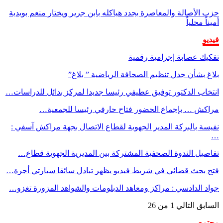
حزب الأصالة والمعاصرة يجدد هياكله بابن جرير ويختار منعم بويدية
أميناً محلياً
فيديو
تفكيك عصابة إجرامية رقمية
بلاغ بشأن جدل تنظيم الصحافة الرياضية ” بلاغ”
انتخاب الدكتور توفيق عطيفي رئيسا جديدا لمركز بدائل للدراسات…
مراكش … بإجماع الحضور فتاح حارفي رئيسا للجمعية…
نفيسة بالبركة المدير الجهوية لقطاع الاتصال بجهة مراكش آسفي :
…
تفاصيل الندوة الصحفية المشتركة بين المديرية الجهوية قطاع…
فتح بحث قضائي في شريط فيديو يظهر تبادل سائقا سيارتي أجرة…
جواد الدادسي : مراكز ومعاهد الدبلومات والشواهد المزورة تغزو…
السابق
التالي
1 من 26
مجتمع