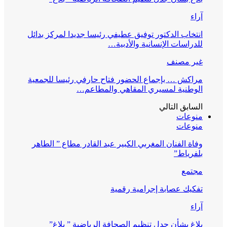
آراء
انتخاب الدكتور توفيق عطيفي رئيسا جديدا لمركز بدائل
للدراسات الإنسانية والأدبية…
غير مصنف
مراكش … بإجماع الحضور فتاح حارفي رئيسا للجمعية
الوطنية لمسيري المقاهي والمطاعم…
السابق
التالي
منوعات
منوعات
وفاة الفنان المغربي الكبير عبد القادر مطاع ” الطاهر
بلفرياط”
مجتمع
تفكيك عصابة إجرامية رقمية
آراء
بلاغ بشأن جدل تنظيم الصحافة الرياضية ” بلاغ”