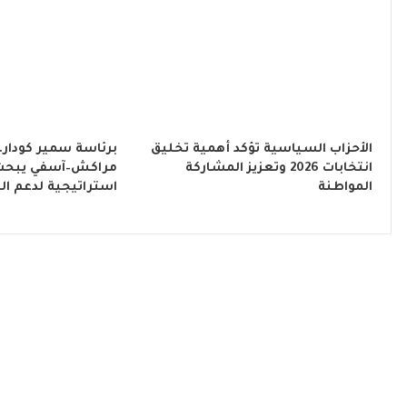
الأحزاب السياسية تؤكد أهمية تخليق
برئاسة سمير كودار
انتخابات 2026 وتعزيز المشاركة
مراكش–آسفي يبحث
المواطنة
استراتيجية لدعم الت