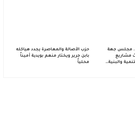
.. مجلس جهة
حزب الأصالة والمعاصرة يجدد هياكله
 مشاريع
بابن جرير ويختار منعم بويدية أميناً
نمية والبنية…
محلياً