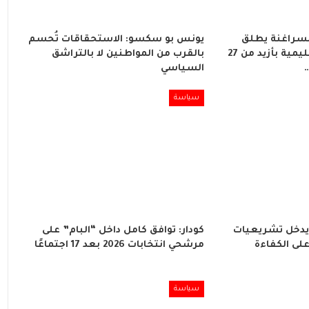
لسراغنة يطلق
يونس بو سكسو: الاستحقاقات تُحسم
مشاريع تنموية وتعليمية بأزيد من 27
بالقرب من المواطنين لا بالتراشق
…
السياسي
سياسة
 يدخل تشريعيات
كودار: توافق كامل داخل “البام” على
ن على الكفاءة
مرشحي انتخابات 2026 بعد 17 اجتماعًا
سياسة