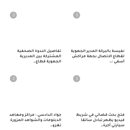
نفيسة بالبركة المدير الجهوية
تفاصيل الندوة الصحفية
لقطاع الاتصال بجهة مراكش
المشتركة بين المديرية
آسفي :…
الجهوية قطاع…
فتح بحث قضائي في شريط
جواد الدادسي : مراكز ومعاهد
فيديو يظهر تبادل سائقا
الدبلومات والشواهد المزورة
سيارتي أجرة…
تغزو…