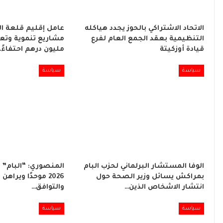
الاتحاد الاشتراكي بالحوز يجدد هياكله
عامل إقليم قلعة ا
التنظيمية بعقد الجمع العام لفرع
قيادة أوزكيتة
مليون درهم احتفاءً
سياسة
سياسة
الوفا المستشار البرلماني لحزب البام
المنصوري: “البام”
بمراكش يسائل وزير الصحة حول
2026 موحدًا ويراه
انتشار الاشخاص الذين…
والتوافق…
سياسة
سياسة