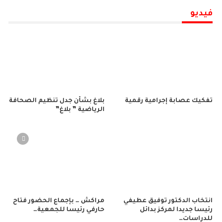
فيديو
تفكيك عصابة إجرامية رقمية
بلاغ بشأن جدل تنظيم الصحافة
الرياضية ” بلاغ”
انتخاب الدكتور توفيق عطيفي
مراكش … بإجماع الحضور فتاح
رئيسا جديدا لمركز بدائل
حارفي رئيسا للجمعية…
للدراسات…