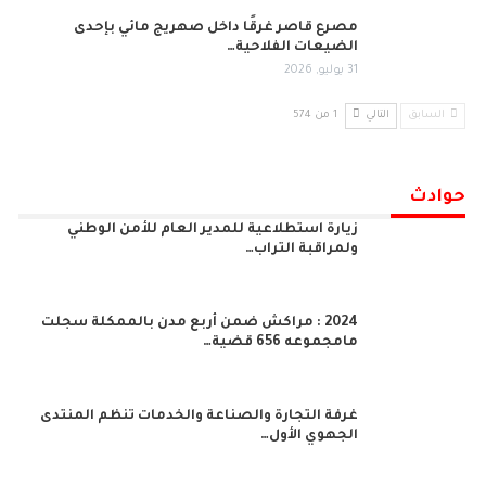
مصرع قاصر غرقًا داخل صهريج مائي بإحدى
الضيعات الفلاحية…
31 يوليو, 2026
السابق
التالي
1 من 574
حوادث
زيارة استطلاعية للمدير العام للأمن الوطني
ولمراقبة التراب…
2024 : مراكش ضمن أربع مدن بالممكلة سجلت
مامجموعه 656 قضية…
غرفة التجارة والصناعة والخدمات تنظم المنتدى
الجهوي الأول…