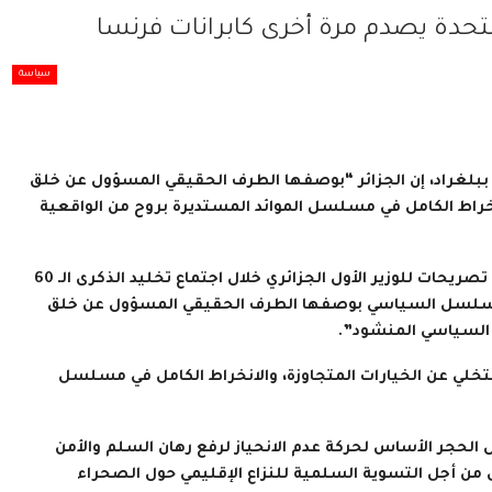
متحدة يصدم مرة أخرى كابرانات فرنسا
سياسة
 ببلغراد، إن الجزائر “بوصفها الطرف الحقيقي المسؤول عن خلق
نخراط الكامل في مسلسل الموائد المستديرة بروح من الواقعية
ونقلت وكالة المغرب العربي للأنباء عن عمر هلال، قوله في رد على تصريحات للوزير الأول الجزائري خلال اجتماع تخليد الذكرى الـ 60
ي المسلسل السياسي بوصفها الطرف الحقيقي المسؤول عن خلق
ل السياسي المنشود”.
لتخلي عن الخيارات المتجاوزة، والانخراط الكامل في مسلسل
ل الحجر الأساس لحركة عدم الانحياز لرفع رهان السلم والأمن
عمل من أجل التسوية السلمية للنزاع الإقليمي حول الصحراء