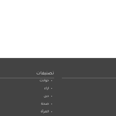
تصنيفات
حوادث
اراء
دين
صحة
المرأة