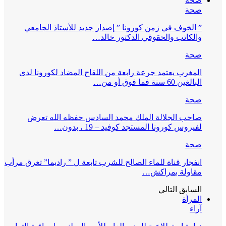
صحة
صحة
” الخوف في زمن كورونا ” إصدار جديد للأستاذ الجامعي
والكاتب والحقوقي الدكتور خالد…
صحة
المغرب يعتمد جرعة رابعة من اللقاح المضاد لكورونا لدى
البالغين 60 سنة فما فوق أو من…
صحة
صاحب الجلالة الملك محمد السادس حفظه الله تعرض
لفيروس كورونا المستجد كوفيد – 19 ، بدون…
صحة
انفجار قناة للماء الصالح للشرب تابعة ل ” راديما” تغرق مرأب
مقاولة بمراكش…
السابق
التالي
المرأة
آراء