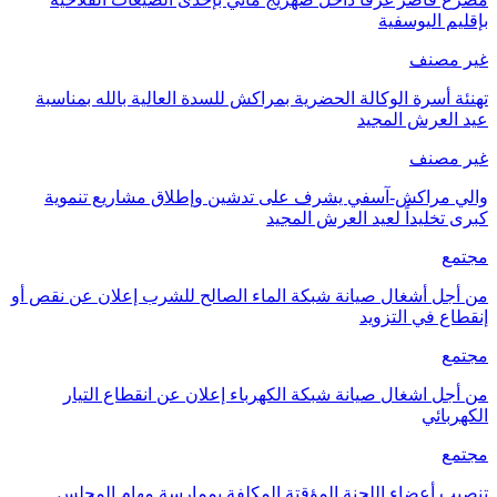
بإقليم اليوسفية
غير مصنف
تهنئة أسرة الوكالة الحضرية بمراكش للسدة العالية بالله بمناسبة
عيد العرش المجيد
غير مصنف
والي مراكش-آسفي يشرف على تدشين وإطلاق مشاريع تنموية
كبرى تخليداً لعيد العرش المجيد
مجتمع
من أجل أشغال صيانة شبكة الماء الصالح للشرب إعلان عن نقص أو
إنقطاع في التزويد
مجتمع
من أجل اشغال صيانة شبكة الكهرباء إعلان عن انقطاع التيار
الكهربائي
مجتمع
تنصيب أعضاء اللجنة المؤقتة المكلفة بممارسة مهام المجلس