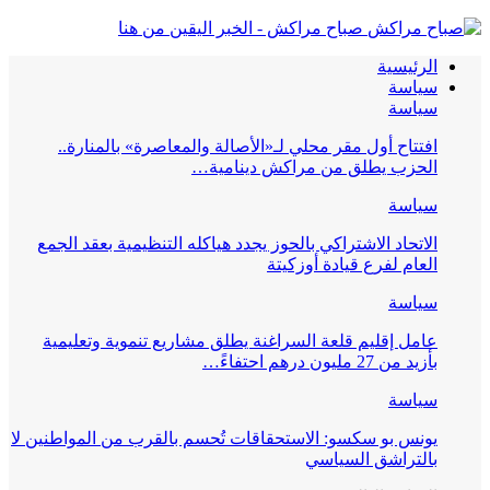
صباح مراكش - الخبر اليقين من هنا
الرئيسية
سياسة
سياسة
افتتاح أول مقر محلي لـ«الأصالة والمعاصرة» بالمنارة..
الحزب يطلق من مراكش دينامية…
سياسة
الاتحاد الاشتراكي بالحوز يجدد هياكله التنظيمية بعقد الجمع
العام لفرع قيادة أوزكيتة
سياسة
عامل إقليم قلعة السراغنة يطلق مشاريع تنموية وتعليمية
بأزيد من 27 مليون درهم احتفاءً…
سياسة
يونس بو سكسو: الاستحقاقات تُحسم بالقرب من المواطنين لا
بالتراشق السياسي