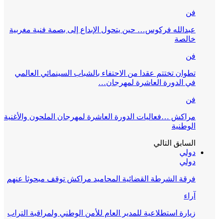
فن
عبدالله فركوس… حين يتحول الإبداع إلى بصمة فنية مغربية
خالصة
فن
تطوان تختتم عقدا من الاحتفاء بالشباب السينمائي العالمي
في الدورة العاشرة لمهرجان…
فن
مراكش …فعاليات الدورة العاشرة لمهرجان الملحون والأغنية
الوطنية
السابق
التالي
دولي
دولي
فرقة الشرطة القضائية المحاميد مراكش توقف مبحوثا عنهم
آراء
زيارة استطلاعية للمدير العام للأمن الوطني ولمراقبة التراب