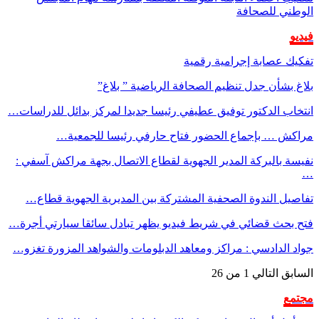
الوطني للصحافة
فيديو
تفكيك عصابة إجرامية رقمية
بلاغ بشأن جدل تنظيم الصحافة الرياضية ” بلاغ”
انتخاب الدكتور توفيق عطيفي رئيسا جديدا لمركز بدائل للدراسات…
مراكش … بإجماع الحضور فتاح حارفي رئيسا للجمعية…
نفيسة بالبركة المدير الجهوية لقطاع الاتصال بجهة مراكش آسفي :
…
تفاصيل الندوة الصحفية المشتركة بين المديرية الجهوية قطاع…
فتح بحث قضائي في شريط فيديو يظهر تبادل سائقا سيارتي أجرة…
جواد الدادسي : مراكز ومعاهد الدبلومات والشواهد المزورة تغزو…
السابق
التالي
1 من 26
مجتمع