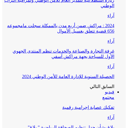
زيارة استطلاعية للمدير العام للأمن الوطني ولمراقبة التراب
الوطني
آراء
2024 : مراكش ضمن أربع مدن بالممكلة سجلت مامجموعه
656 قضية تتعلق بغسيل الأموال
آراء
غرفة التجارة والصناعة والخدمات تنظم المنتدى الجهوي
الأول للسياحة بجهة مراكش آسفي
آراء
الحصيلة السنوية للإدارة العامة للأمن الوطني 2024
السابق
التالي
فيديو
مجتمع
تفكيك عصابة إجرامية رقمية
آراء
بلاغ بشأن جدل تنظيم الصحافة الرياضية ” بلاغ”