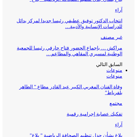
آراء
انتخاب الدكتور توفيق عطيفي رئيسا جديدا لمركز بدائل
للدراسات الإنسانية والأدبية…
غير مصنف
مراكش … بإجماع الحضور فتاح حارفي رئيسا للجمعية
الوطنية لمسيري المقاهي والمطاعم…
السابق
التالي
منوعات
منوعات
وفاة الفنان المغربي الكبير عبد القادر مطاع ” الطاهر
بلفرياط”
مجتمع
تفكيك عصابة إجرامية رقمية
آراء
بلاغ بشأن جدل تنظيم الصحافة الرياضية ” بلاغ”