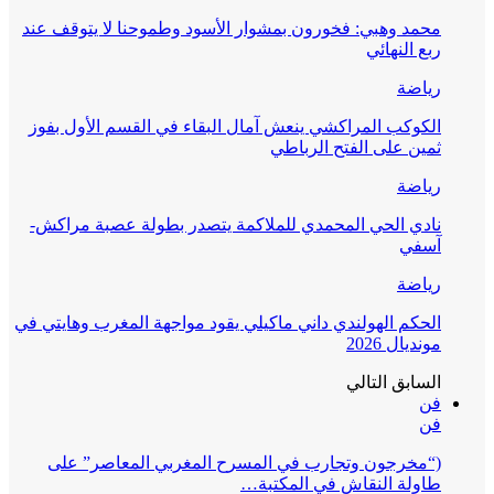
محمد وهبي: فخورون بمشوار الأسود وطموحنا لا يتوقف عند
ربع النهائي
رياضة
الكوكب المراكشي ينعش آمال البقاء في القسم الأول بفوز
ثمين على الفتح الرباطي
رياضة
نادي الحي المحمدي للملاكمة يتصدر بطولة عصبة مراكش-
آسفي
رياضة
الحكم الهولندي داني ماكيلي يقود مواجهة المغرب وهايتي في
مونديال 2026
السابق
التالي
فن
فن
(“مخرجون وتجارب في المسرح المغربي المعاصر” على
طاولة النقاش في المكتبة…