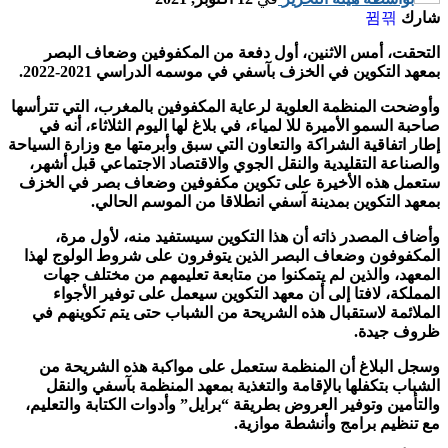
شارك
التحقت، أمس الاثنين، أول دفعة من المكفوفين وضعاف البصر
بمعهد التكوين في الخزف بآسفي في موسمه الدراسي 2021-2022.
وأوضحت المنظمة العلوية لرعاية المكفوفين بالمغرب، التي تترأسها
صاحبة السمو الأميرة للا لمياء، في بلاغ لها اليوم الثلاثاء، أنه في
إطار اتفاقية الشراكة والتعاون التي سبق وأبرمتها مع وزارة السياحة
والصناعة التقليدية والنقل الجوي والاقتصاد الاجتماعي قبل أشهر،
ستعمل هذه الأخيرة على تكوين مكفوفين وضعاف بصر في الخزف
بمعهد التكوين بمدينة آسفي انطلاقا من الموسم الحالي.
وأضاف المصدر ذاته أن هذا التكوين سيستفيد منه، لأول مرة،
المكفوفون وضعاف البصر الذين يتوفرون على شروط الولوج لهذا
المعهد، والذين لم يتمكنوا من متابعة تعليمهم من مختلف جهات
المملكة، لافتا إلى أن معهد التكوين سيعمل على توفير الأجواء
الملائمة لاستقبال هذه الشريحة من الشباب حتى يتم تكوينهم في
ظروف جيدة.
وسجل البلاغ أن المنظمة ستعمل على مواكبة هذه الشريحة من
الشباب بتكفلها بالإقامة والتغذية بمعهد المنظمة بآسفي والنقل
والتأمين وتوفير العروض بطريقة “برايل” وأدوات الكتابة والتعليم،
مع تنظيم برامج وأنشطة موازية.