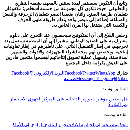
وتابع أن التكوين سيستمر لمدة سنتين بالمعهد، بشقيه النظري
والتطبيقي، حيث تتكون كل مجموعة من خمسة أشخاص؛ مكفوفان
يتعلمان طريقة الصنع، واثنان ضعيفا البصر يتعلمان الزخرفة والنقش
والصباغة، إضافة إلى مبصر واحد يتعلم طريقة طهي الخزف
والكيفية التي يشتغل بها الفرن الخاص به.
وخلص البلاغ إلى أن المتكونين سيحصلون عند التخرج على دبلوم
معترف به على الصعيد الوطني، مشيرا إلى أن المنظمة ستعمل بعد
تخرجهم، في إطار التشغيل الذاتي، على تأطيرهم في إطار تعاونيات
إنتاجية، وتخصص لهم منحة لشراء التجهيزات والأدوات والتسيير
لمدة سنة، وتسهيل عملية تسويق إنتاجاتهم ليصبحوا منتجين قادرين
على العيش بكرامة داخل المجتمع.
شارك
WhatsApp
Twitter
Facebook
البريد الإلكتروني
Facebook
Viber
Telegram
Messenger
طباعة
السابق بوست
هل تنطبق مؤشرات وزير الداخلية على المركز الجهوي الاستثمار
بمراكش ؟
القادم بوست
الحكومة تتجه إلى إجبارية الإدلاء بجواز التلقيح للولوج إلى الأماكن