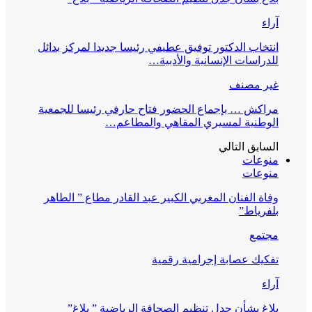
آراء
انتخاب الدكتور توفيق عطيفي رئيسا جديدا لمركز بدائل
للدراسات الإنسانية والأدبية…
غير مصنف
مراكش … بإجماع الحضور فتاح حارفي رئيسا للجمعية
الوطنية لمسيري المقاهي والمطاعم…
السابق
التالي
منوعات
منوعات
وفاة الفنان المغربي الكبير عبد القادر مطاع ” الطاهر
بلفرياط”
مجتمع
تفكيك عصابة إجرامية رقمية
آراء
بلاغ بشأن جدل تنظيم الصحافة الرياضية ” بلاغ”