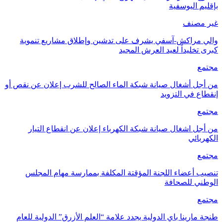
بإقليم اليوسفية
غير مصنف
والي مراكش-آسفي يشرف على تدشين وإطلاق مشاريع تنموية
كبرى تخليداً لعيد العرش المجيد
مجتمع
من أجل أشغال صيانة شبكة الماء الصالح للشرب إعلان عن نقص أو
إنقطاع في التزويد
مجتمع
من أجل اشغال صيانة شبكة الكهرباء إعلان عن انقطاع التيار
الكهربائي
مجتمع
تنصيب أعضاء اللجنة المؤقتة المكلفة بممارسة مهام المجلس
الوطني للصحافة
مجتمع
طنجة مارينا باي الدولية يجدد علامة “العلم الأزرق” الدولية للعام