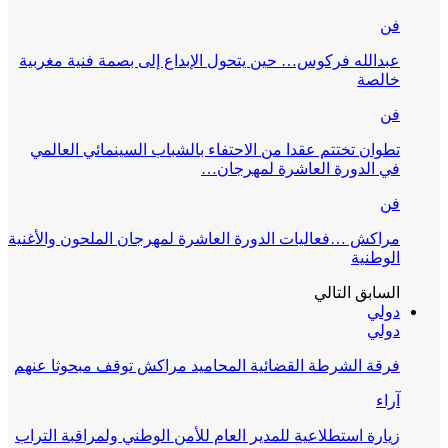
فن
عبدالله فركوس… حين يتحول الإبداع إلى بصمة فنية مغربية
خالصة
فن
تطوان تختتم عقدا من الاحتفاء بالشباب السينمائي العالمي
في الدورة العاشرة لمهرجان…
فن
مراكش …فعاليات الدورة العاشرة لمهرجان الملحون والأغنية
الوطنية
السابق
التالي
دولي
دولي
فرقة الشرطة القضائية المحاميد مراكش توقف مبحوثا عنهم
آراء
زيارة استطلاعية للمدير العام للأمن الوطني ولمراقبة التراب