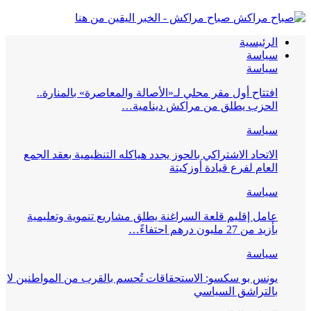
صباح مراكش - الخبر اليقين من هنا
الرئيسية
سياسة
سياسة
افتتاح أول مقر محلي لـ«الأصالة والمعاصرة» بالمنارة..
الحزب يطلق من مراكش دينامية…
سياسة
الاتحاد الاشتراكي بالحوز يجدد هياكله التنظيمية بعقد الجمع
العام لفرع قيادة أوزكيتة
سياسة
عامل إقليم قلعة السراغنة يطلق مشاريع تنموية وتعليمية
بأزيد من 27 مليون درهم احتفاءً…
سياسة
يونس بو سكسو: الاستحقاقات تُحسم بالقرب من المواطنين لا
بالتراشق السياسي