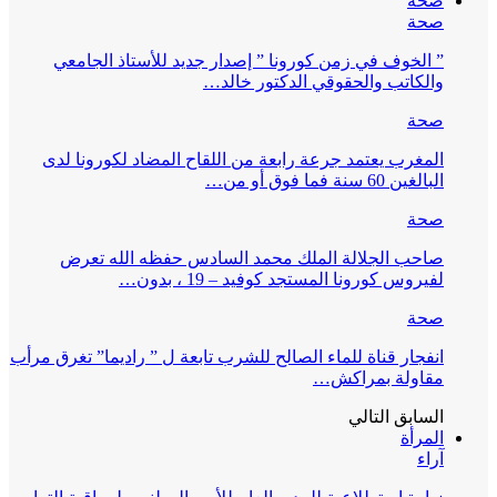
صحة
صحة
” الخوف في زمن كورونا ” إصدار جديد للأستاذ الجامعي
والكاتب والحقوقي الدكتور خالد…
صحة
المغرب يعتمد جرعة رابعة من اللقاح المضاد لكورونا لدى
البالغين 60 سنة فما فوق أو من…
صحة
صاحب الجلالة الملك محمد السادس حفظه الله تعرض
لفيروس كورونا المستجد كوفيد – 19 ، بدون…
صحة
انفجار قناة للماء الصالح للشرب تابعة ل ” راديما” تغرق مرأب
مقاولة بمراكش…
السابق
التالي
المرأة
آراء