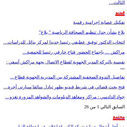
الثالث…
فيديو
تفكيك عصابة إجرامية رقمية
بلاغ بشأن جدل تنظيم الصحافة الرياضية ” بلاغ”
انتخاب الدكتور توفيق عطيفي رئيسا جديدا لمركز بدائل للدراسات…
مراكش … بإجماع الحضور فتاح حارفي رئيسا للجمعية…
نفيسة بالبركة المدير الجهوية لقطاع الاتصال بجهة مراكش آسفي :
…
تفاصيل الندوة الصحفية المشتركة بين المديرية الجهوية قطاع…
فتح بحث قضائي في شريط فيديو يظهر تبادل سائقا سيارتي أجرة…
جواد الدادسي : مراكز ومعاهد الدبلومات والشواهد المزورة تغزو…
السابق
التالي
1 من 26
مجتمع
من أجل أشغال صيانة شبكة الكهرباء إعلان عن إنقطاع التيار…