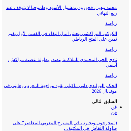
محمد وهبي: فخورون بمشوار الأسود وطموحنا لا يتوقف عند
ربع النهائي
رياضة
الكوكب المراكشي ينعش آمال البقاء في القسم الأول بفوز
ثمين على الفتح الرباطي
رياضة
نادي الحي المحمدي للملاكمة يتصدر بطولة عصبة مراكش-
آسفي
رياضة
الحكم الهولندي داني ماكيلي يقود مواجهة المغرب وهايتي في
مونديال 2026
السابق
التالي
فن
فن
(“مخرجون وتجارب في المسرح المغربي المعاصر” على
طاولة النقاش في المكتبة…