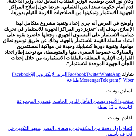
وكان نور الدين بوطيب، الوزير المنتدب السابق لدى وزير الداخلية،
قدم أمام حكومة سعد الدين العثماني، عرضا حول إصلاح المراكز
الجهوية للاستثمار وتمكينها من الصلاحيات اللازمة للقيام بدورها.
وأوضح في العرض أنه جرى إعداد وتنفيذ مشروع متكامل لهذا
الإصلاح، يهدف إلى “تعزيز دور المراكز الجهوية للاستثمار في تحريك
دينامية الاستثمار على المستوى الجهوي، وجعلها حاضرة بقوة على
امتداد سلسلة القيمة للاستثمار بالجهة، وذلك عن طريق توسيع نطاق
مهامها، وتقوية دورها كشبابيك وحيدة في مواكبة المستثمرين
والمقاولات خصوصا الصغرى منها والمتوسطة، مع توحيد إطار اتخاذ
القرارات الإدارية المتعلقة بالملفات الاستثمارية من خلال إحداث
اللجان الجهوية الموحدة للاستثمار”.
شارك
WhatsApp
Twitter
Facebook
البريد الإلكتروني
Facebook
Viber
Telegram
Messenger
طباعة
السابق بوست
منتخب الأسود يضمن التأهل للدور الحاسم بتصدره المجموعة
التاسعة بـ 12 نقطة
القادم بوست
إلتحاق أول دفعة من المكفوفين وضعاف البصر بمعهد التكوين في
الخزف بآسفي