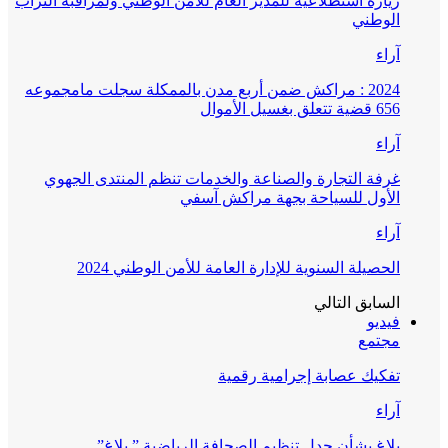
زيارة استطلاعية للمدير العام للأمن الوطني ولمراقبة التراب
الوطني
آراء
2024 : مراكش ضمن أربع مدن بالممكلة سجلت مامجموعه
656 قضية تتعلق بغسيل الأموال
آراء
غرفة التجارة والصناعة والخدمات تنظم المنتدى الجهوي
الأول للسياحة بجهة مراكش آسفي
آراء
الحصيلة السنوية للإدارة العامة للأمن الوطني 2024
السابق
التالي
فيديو
مجتمع
تفكيك عصابة إجرامية رقمية
آراء
بلاغ بشأن جدل تنظيم الصحافة الرياضية ” بلاغ”