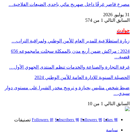
مصرع قاصر غرقًا داخل صهريج مائي بإحدى الضيعات الفلاحية…
31 يوليو, 2026
السابق
التالي
1 من 574
حوادث
زيارة استطلاعية للمدير العام للأمن الوطني ولمراقبة التراب…
2024 : مراكش ضمن أربع مدن بالممكلة سجلت مامجموعه 656
قضية…
غرفة التجارة والصناعة والخدمات تنظم المنتدى الجهوي الأول…
الحصيلة السنوية للإدارة العامة للأمن الوطني 2024
ضبط شخص متلبس بحيازة و ترويج مخدر الشيرا على مستوى دوار
سيدي…
السابق
التالي
1 من 10
تصنيفات
Followers
Subscribers
Followers
Likes
سياسة