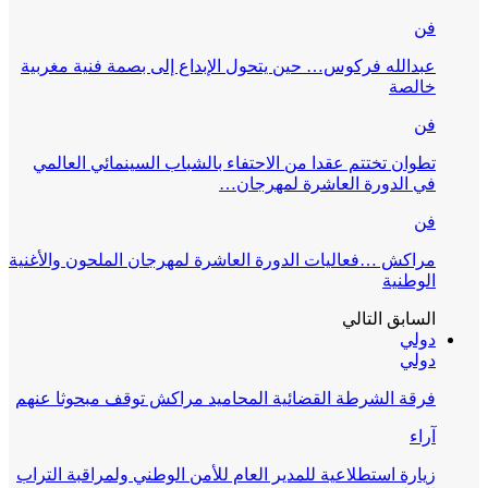
فن
عبدالله فركوس… حين يتحول الإبداع إلى بصمة فنية مغربية
خالصة
فن
تطوان تختتم عقدا من الاحتفاء بالشباب السينمائي العالمي
في الدورة العاشرة لمهرجان…
فن
مراكش …فعاليات الدورة العاشرة لمهرجان الملحون والأغنية
الوطنية
السابق
التالي
دولي
دولي
فرقة الشرطة القضائية المحاميد مراكش توقف مبحوثا عنهم
آراء
زيارة استطلاعية للمدير العام للأمن الوطني ولمراقبة التراب