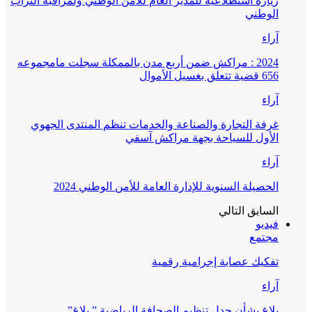
زيارة استطلاعية للمدير العام للأمن الوطني ولمراقبة التراب
الوطني
آراء
2024 : مراكش ضمن أربع مدن بالممكلة سجلت مامجموعه
656 قضية تتعلق بغسيل الأموال
آراء
غرفة التجارة والصناعة والخدمات تنظم المنتدى الجهوي
الأول للسياحة بجهة مراكش آسفي
آراء
الحصيلة السنوية للإدارة العامة للأمن الوطني 2024
السابق
التالي
فيديو
مجتمع
تفكيك عصابة إجرامية رقمية
آراء
بلاغ بشأن جدل تنظيم الصحافة الرياضية ” بلاغ”