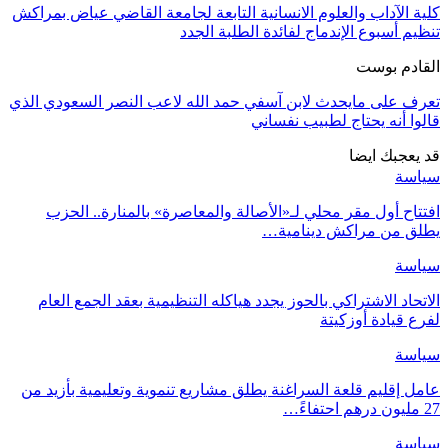
كلية الآداب والعلوم الانسانية التابعة لجامعة القاضي عياض بمراكش
تنظيم أسبوع الإندماج لفائدة الطلبة الجدد
القادم بوست
تعرف على مايحدث لابن آسفي حمد الله لاعب النصر السعودي الذي
قالوا أنه يحتاج لطبيب نفساني
قد يعجبك ايضا
سياسة
افتتاح أول مقر محلي لـ«الأصالة والمعاصرة» بالمنارة.. الحزب
يطلق من مراكش دينامية…
سياسة
الاتحاد الاشتراكي بالحوز يجدد هياكله التنظيمية بعقد الجمع العام
لفرع قيادة أوزكيتة
سياسة
عامل إقليم قلعة السراغنة يطلق مشاريع تنموية وتعليمية بأزيد من
27 مليون درهم احتفاءً…
سياسة