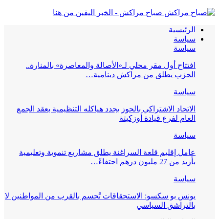
صباح مراكش - الخبر اليقين من هنا
الرئيسية
سياسة
سياسة
افتتاح أول مقر محلي لـ«الأصالة والمعاصرة» بالمنارة..
الحزب يطلق من مراكش دينامية…
سياسة
الاتحاد الاشتراكي بالحوز يجدد هياكله التنظيمية بعقد الجمع
العام لفرع قيادة أوزكيتة
سياسة
عامل إقليم قلعة السراغنة يطلق مشاريع تنموية وتعليمية
بأزيد من 27 مليون درهم احتفاءً…
سياسة
يونس بو سكسو: الاستحقاقات تُحسم بالقرب من المواطنين لا
بالتراشق السياسي