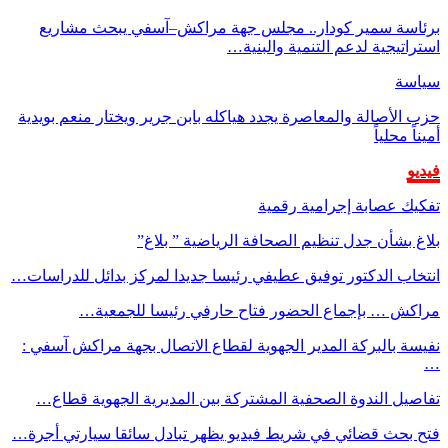
برئاسة سمير كودار.. مجلس جهة مراكش–آسفي يبحث مشاريع
استراتيجية لدعم التنمية والبنية…
سياسة
حزب الأصالة والمعاصرة يجدد هياكله بابن جرير ويختار منعم بويدية
أميناً محلياً
فيديو
تفكيك عصابة إجرامية رقمية
بلاغ بشأن جدل تنظيم الصحافة الرياضية ” بلاغ”
انتخاب الدكتور توفيق عطيفي رئيسا جديدا لمركز بدائل للدراسات…
مراكش … بإجماع الحضور فتاح حارفي رئيسا للجمعية…
نفيسة بالبركة المدير الجهوية لقطاع الاتصال بجهة مراكش آسفي :
…
تفاصيل الندوة الصحفية المشتركة بين المديرية الجهوية قطاع…
فتح بحث قضائي في شريط فيديو يظهر تبادل سائقا سيارتي أجرة…