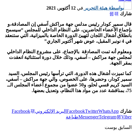
بواسطة
هيئة التحرير
في
12 أكتوبر, 2021
شارك
قال سمير كودار رئيس مدلس جهة مراكش آسفي إن المصادقة،و
بإجماع الأعضاء الحاضرين، على النظام الداخلي للمجلس “سيسمح
بانطلاق أشغال اللجان لتهيئ الدورة الخاصة بالميزانية، التي ستنعقد
في 4 نونبر المقبل، عوض شهر أكتوبر الجاري”
ومعلوم أنه تمت المصادقة بالإجماع، على مشروع النظام الداخلي
لمجلس جهة مراكش – آسفي، وذلك خلال دورة استثنائية انعقدت
بمقر الجهة.
كما تميزت أشغال هذه الدورة، التي ترأسها رئيس المجلس، السيد
سمير كودار، وحضرها، على الخصوص، والي جهة مراكش – آسفي،
السيد كريم قسي لحلو، و50 عضوا من مجموع أعضاء المجلس الــ
75، بمناقشة عدد من مواد هذا النظام، وتعديل بعضها.
شارك
WhatsApp
Twitter
Facebook
البريد الإلكتروني
Facebook
Viber
Telegram
Messenger
طباعة
السابق بوست