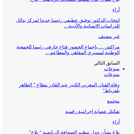
آراء
انتخاب الدكتور توفيق عطيفي رئيسا جديدا لمركز بدائل
للدراسات الإنسانية والأدبية…
غير مصنف
مراكش … بإجماع الحضور فتاح حارفي رئيسا للجمعية
الوطنية لمسيري المقاهي والمطاعم…
السابق
التالي
منوعات
منوعات
وفاة الفنان المغربي الكبير عبد القادر مطاع ” الطاهر
بلفرياط”
مجتمع
تفكيك عصابة إجرامية رقمية
آراء
بلاغ بشأن جدل تنظيم الصحافة الرياضية ” بلاغ”