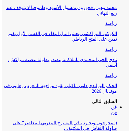
محمد وهبي: فخورون بمشوار الأسود وطموحنا لا يتوقف عند
ربع النهائي
رياضة
الكوكب المراكشي ينعش آمال البقاء في القسم الأول بفوز
ثمين على الفتح الرباطي
رياضة
نادي الحي المحمدي للملاكمة يتصدر بطولة عصبة مراكش-
آسفي
رياضة
الحكم الهولندي داني ماكيلي يقود مواجهة المغرب وهايتي في
مونديال 2026
السابق
التالي
فن
فن
(“مخرجون وتجارب في المسرح المغربي المعاصر” على
طاولة النقاش في المكتبة…