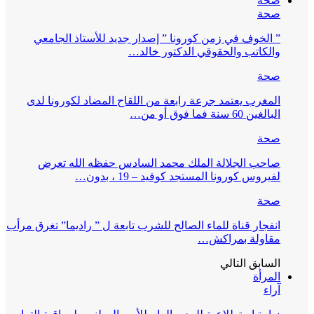
صحة
صحة
” الخوف في زمن كورونا ” إصدار جديد للأستاذ الجامعي
والكاتب والحقوقي الدكتور خالد…
صحة
المغرب يعتمد جرعة رابعة من اللقاح المضاد لكورونا لدى
البالغين 60 سنة فما فوق أو من…
صحة
صاحب الجلالة الملك محمد السادس حفظه الله تعرض
لفيروس كورونا المستجد كوفيد – 19 ، بدون…
صحة
انفجار قناة للماء الصالح للشرب تابعة ل ” راديما” تغرق مرأب
مقاولة بمراكش…
السابق
التالي
المرأة
آراء