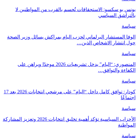
يونس بو سكسو: الاستحقاقات تُحسم بالقرب من المواطنين لا
بالتراشق السياسي
سياسة
الوفا المستشار البرلماني لحزب البام بمراكش يسائل وزير الصحة
حول انتشار الاشخاص الذين…
سياسة
المنصوري: “البام” يدخل تشريعيات 2026 موحدًا ويراهن على
الكفاءة والتوافق…
سياسة
كودار: توافق كامل داخل “البام” على مرشحي انتخابات 2026 بعد 17
اجتماعًا
سياسة
الأحزاب السياسية تؤكد أهمية تخليق انتخابات 2026 وتعزيز المشاركة
المواطنة
سياسة