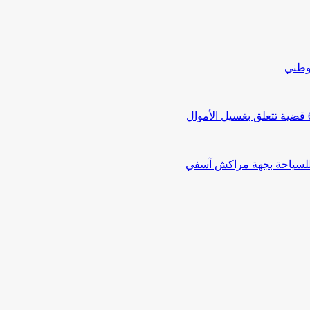
لوطني
 للسياحة بجهة مراكش آسفي