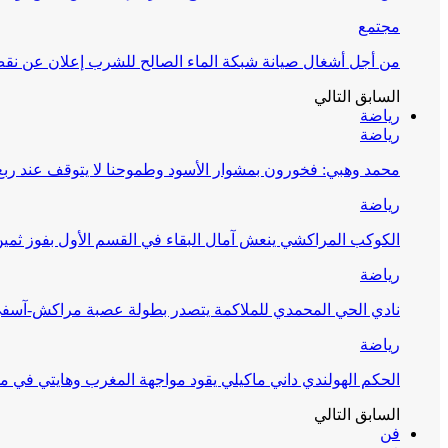
مجتمع
من أجل أشغال صيانة شبكة الماء الصالح للشرب إعلان عن نقص 
السابق
التالي
رياضة
رياضة
محمد وهبي: فخورون بمشوار الأسود وطموحنا لا يتوقف عند ربع 
رياضة
الكوكب المراكشي ينعش آمال البقاء في القسم الأول بفوز ثمين
رياضة
نادي الحي المحمدي للملاكمة يتصدر بطولة عصبة مراكش-آسف
رياضة
الحكم الهولندي داني ماكيلي يقود مواجهة المغرب وهايتي في مونديا
السابق
التالي
فن