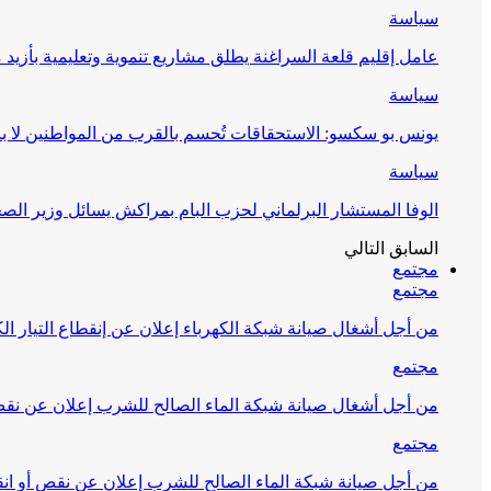
سياسة
عامل إقليم قلعة السراغنة يطلق مشاريع تنموية وتعليمية بأزيد من 27 مليون درهم احتف
سياسة
يونس بو سكسو: الاستحقاقات تُحسم بالقرب من المواطنين لا ب
سياسة
الوفا المستشار البرلماني لحزب البام بمراكش يسائل وزير ال
السابق
التالي
مجتمع
مجتمع
من أجل أشغال صيانة شبكة الكهرباء إعلان عن إنقطاع التيار الك
مجتمع
من أجل أشغال صيانة شبكة الماء الصالح للشرب إعلان عن نقص 
مجتمع
من أجل صيانة شبكة الماء الصالح للشرب إعلان عن نقص أو انق