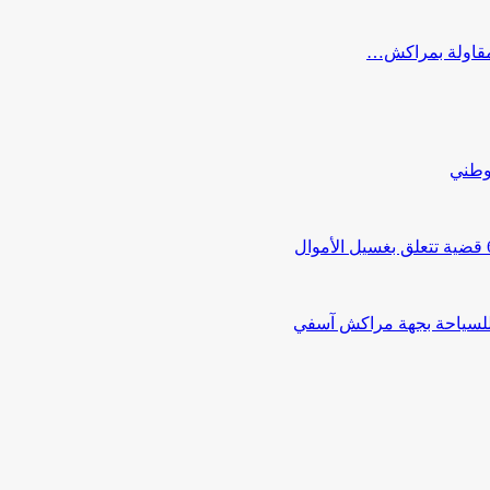
ب مقاولة بمراكش…
لوطني
 للسياحة بجهة مراكش آسفي