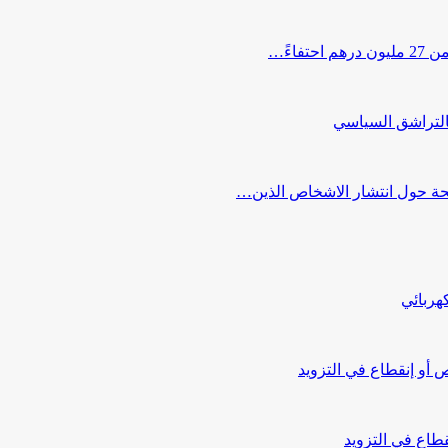
اءً…
التراشق السياسي
صحة حول انتشار الاشخاص الذين…
هربائي
أو إنقطاع في التزويد
طاع في التزويد