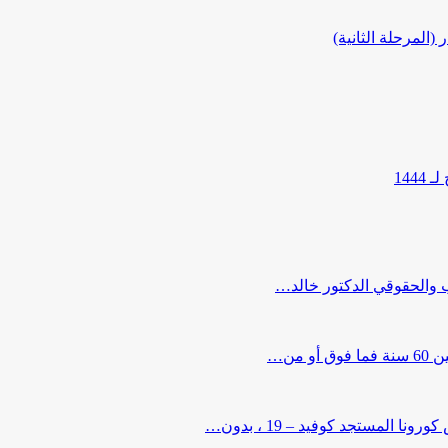
المرحلة الثانية)
144
ب والحقوقي الدكتور خالد…
من…
لمستجد كوفيد – 19 ، بدون…