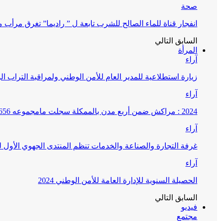
صحة
انفجار قناة للماء الصالح للشرب تابعة ل ” راديما” تغرق مرأ
السابق
التالي
المرأة
آراء
زيارة استطلاعية للمدير العام للأمن الوطني ولمراقبة التراب ا
آراء
2024 : مراكش ضمن أربع مدن بالممكلة سجلت مامجموعه 656 قضية تتعلق بغسيل الأموال
آراء
غرفة التجارة والصناعة والخدمات تنظم المنتدى الجهوي الأول
آراء
الحصيلة السنوية للإدارة العامة للأمن الوطني 2024
السابق
التالي
فيديو
مجتمع