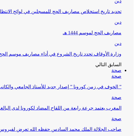
دين
تحديد تاريخ استخلاص مصاريف الحج للمسجلين في لوائح الانتظار (
دين
مصاريف الحج لموسم 1444 هـ
دين
وزارة الأوقاف تحدد تاريخ الشروع في أداء مصاريف موسم الحج لـ 4
السابق
التالي
صحة
صحة
” الخوف في زمن كورونا ” إصدار جديد للأستاذ الجامعي والكات
صحة
المغرب يعتمد جرعة رابعة من اللقاح المضاد لكورونا لدى البالغين 60 سنة فما فوق أو 
صحة
صاحب الجلالة الملك محمد السادس حفظه الله تعرض لفيروس كورونا ا