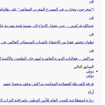
فن
(“مخرجون وتجارب في المسرح المغربي المعاصر” على طاولة 
فن
عبدالله فركوس… حين يتحول الإبداع إلى بصمة فنية مغربية خا
فن
تطوان تختتم عقدا من الاحتفاء بالشباب السينمائي العالمي في
فن
مراكش …فعاليات الدورة العاشرة لمهرجان الملحون والأغنية ا
السابق
التالي
دولي
دولي
فرقة الشرطة القضائية المحاميد مراكش توقف مبحوثا عنهم
آراء
زيارة استطلاعية للمدير العام للأمن الوطني ولمراقبة التراب ا