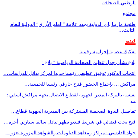
الوطني للصحافة
مجتمع
طنجة مارينا باي الدولية يجدد علامة “العلم الأزرق” الدولية للعام
الثالث…
فيديو
تفكيك عصابة إجرامية رقمية
بلاغ بشأن جدل تنظيم الصحافة الرياضية ” بلاغ”
انتخاب الدكتور توفيق عطيفي رئيسا جديدا لمركز بدائل للدراسات…
مراكش … بإجماع الحضور فتاح حارفي رئيسا للجمعية…
نفيسة بالبركة المدير الجهوية لقطاع الاتصال بجهة مراكش آسفي :
…
تفاصيل الندوة الصحفية المشتركة بين المديرية الجهوية قطاع…
فتح بحث قضائي في شريط فيديو يظهر تبادل سائقا سيارتي أجرة…
جواد الدادسي : مراكز ومعاهد الدبلومات والشواهد المزورة تغزو…