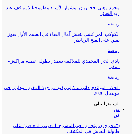
محمد وهبي: فخورون بمشوار الأسود وطموحنا لا يتوقف عند
ربع النهائي
رياضة
الكوكب المراكشي ينعش آمال البقاء في القسم الأول بفوز
ثمين على الفتح الرباطي
رياضة
نادي الحي المحمدي للملاكمة يتصدر بطولة عصبة مراكش-
آسفي
رياضة
الحكم الهولندي داني ماكيلي يقود مواجهة المغرب وهايتي في
مونديال 2026
السابق
التالي
فن
فن
(“مخرجون وتجارب في المسرح المغربي المعاصر” على
طاولة النقاش في المكتبة…