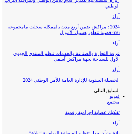
زيارة استطلاعية للمدير العام للأمن الوطني ولمراقبة التراب
الوطني
آراء
2024 : مراكش ضمن أربع مدن بالممكلة سجلت مامجموعه
656 قضية تتعلق بغسيل الأموال
آراء
غرفة التجارة والصناعة والخدمات تنظم المنتدى الجهوي
الأول للسياحة بجهة مراكش آسفي
آراء
الحصيلة السنوية للإدارة العامة للأمن الوطني 2024
السابق
التالي
فيديو
مجتمع
تفكيك عصابة إجرامية رقمية
آراء
بلاغ بشأن جدل تنظيم الصحافة الرياضية ” بلاغ”