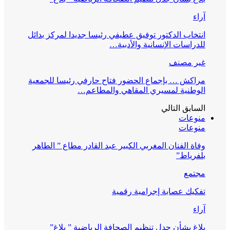
آراء
انتخاب الدكتور توفيق عطيفي رئيسا جديدا لمركز بدائل
للدراسات الإنسانية والأدبية…
غير مصنف
مراكش … بإجماع الحضور فتاح حارفي رئيسا للجمعية
الوطنية لمسيري المقاهي والمطاعم…
السابق
التالي
منوعات
منوعات
وفاة الفنان المغربي الكبير عبد القادر مطاع ” الطاهر
بلفرياط”
مجتمع
تفكيك عصابة إجرامية رقمية
آراء
بلاغ بشأن جدل تنظيم الصحافة الرياضية ” بلاغ”