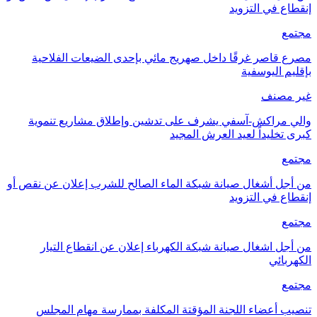
إنقطاع في التزويد
مجتمع
مصرع قاصر غرقًا داخل صهريج مائي بإحدى الضيعات الفلاحية
بإقليم اليوسفية
غير مصنف
والي مراكش-آسفي يشرف على تدشين وإطلاق مشاريع تنموية
كبرى تخليداً لعيد العرش المجيد
مجتمع
من أجل أشغال صيانة شبكة الماء الصالح للشرب إعلان عن نقص أو
إنقطاع في التزويد
مجتمع
من أجل اشغال صيانة شبكة الكهرباء إعلان عن انقطاع التيار
الكهربائي
مجتمع
تنصيب أعضاء اللجنة المؤقتة المكلفة بممارسة مهام المجلس