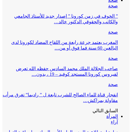
صحة
صحة
” الخوف في زمن كورونا ” إصدار جديد للأستاذ الجامعي
والكاتب والحقوقي الدكتور خالد…
صحة
المغرب يعتمد جرعة رابعة من اللقاح المضاد لكورونا لدى
البالغين 60 سنة فما فوق أو من…
صحة
صاحب الجلالة الملك محمد السادس حفظه الله تعرض
لفيروس كورونا المستجد كوفيد – 19 ، بدون…
صحة
انفجار قناة للماء الصالح للشرب تابعة ل ” راديما” تغرق مرأب
مقاولة بمراكش…
السابق
التالي
المرأة
آراء