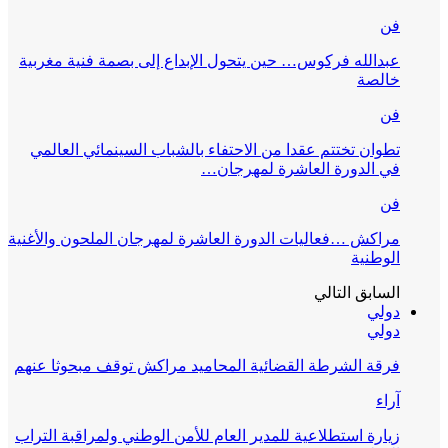
فن
عبدالله فركوس… حين يتحول الإبداع إلى بصمة فنية مغربية
خالصة
فن
تطوان تختتم عقدا من الاحتفاء بالشباب السينمائي العالمي
في الدورة العاشرة لمهرجان…
فن
مراكش …فعاليات الدورة العاشرة لمهرجان الملحون والأغنية
الوطنية
السابق
التالي
دولي
دولي
فرقة الشرطة القضائية المحاميد مراكش توقف مبحوثا عنهم
آراء
زيارة استطلاعية للمدير العام للأمن الوطني ولمراقبة التراب