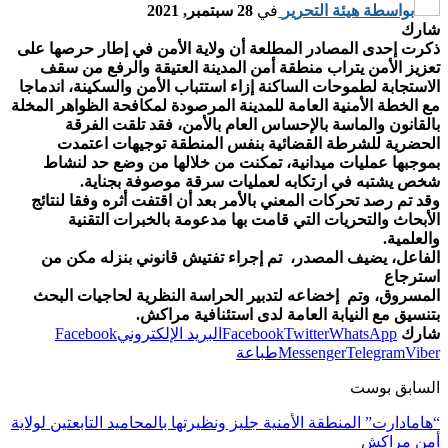
بواسطة
هيئة التحرير
في
28 سبتمبر, 2021
شارك
ذكرت إحدى المصادر المطلعة أن ولاية الأمن في إطار حرصها على
تعزيز الأمن يتراب منطقة أمن المدينة العتيقة والرفع من سقف
الاستجابة لطموحات الساكنة إزاء استتباب الأمن والسكينة، اندماجا
مع الخطة الأمنية العامة للمدينة المرصودة لمكافحة الظواهر المخلة
بالقانون والماسة بالإحساس العام بالأمن، فقد تلقت الفرقة
الحضرية للشرطة القضائية بنفس المنطقة توجيهات اعتمدت
بموجبها عمليات ميدانية، تمكنت من خلالها من وضع حد لنشاط
شخص يشتبه في ارتكابه لعمليات سرقة موصوفة بجناية.
وقد تم رصد تحركات المعني بالأمر بعد أن اقتفت أثره وفقا لنتائج
الأبحاث والتحريات التي قامت بها مدعومة بالخبرات التقنية
والعلمية.
الفاعل، يضيف المصدر، تم إجراء تفتيش قانوني بنزله مكن من
استرجاع
المسروق، وتم إخضاعه لتدبير الحراسة النظرية لحاجيات البحث
بتنسيق مع النيابة العامة لدى استئنافية مراكش.
شارك
WhatsApp
Twitter
Facebook
البريد الإلكتروني
Facebook
Viber
Telegram
Messenger
طباعة
السابق بوست
“هامادارت” المنطقة الأمنية جليز ونظيرتها بالمحاميد التابعتين لولاية
أمن مراكش