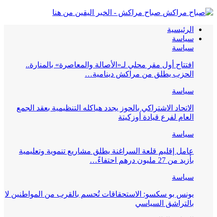
صباح مراكش - الخبر اليقين من هنا
الرئيسية
سياسة
سياسة
افتتاح أول مقر محلي لـ«الأصالة والمعاصرة» بالمنارة..
الحزب يطلق من مراكش دينامية…
سياسة
الاتحاد الاشتراكي بالحوز يجدد هياكله التنظيمية بعقد الجمع
العام لفرع قيادة أوزكيتة
سياسة
عامل إقليم قلعة السراغنة يطلق مشاريع تنموية وتعليمية
بأزيد من 27 مليون درهم احتفاءً…
سياسة
يونس بو سكسو: الاستحقاقات تُحسم بالقرب من المواطنين لا
بالتراشق السياسي