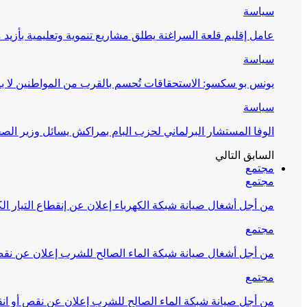
سياسة
عامل إقليم قلعة السراغنة يطلق مشاريع تنموية وتعليمية بأزيد من 27 مليون درهم احتف
سياسة
يونس بو سكسو: الاستحقاقات تُحسم بالقرب من المواطنين لا ب
سياسة
الوفا المستشار البرلماني لحزب البام بمراكش يسائل وزير ال
السابق
التالي
مجتمع
مجتمع
من أجل أشغال صيانة شبكة الكهرباء إعلان عن إنقطاع التيار الك
مجتمع
من أجل أشغال صيانة شبكة الماء الصالح للشرب إعلان عن نقص 
مجتمع
من أجل صيانة شبكة الماء الصالح للشرب إعلان عن نقص أو انق