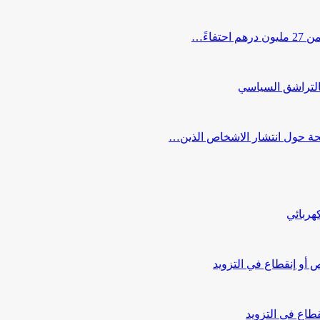
اءً…
التراشق السياسي
صحة حول انتشار الاشخاص الذين…
هربائي
أو إنقطاع في التزويد
طاع في التزويد