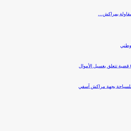
ب مقاولة بمراكش…
لوطني
 للسياحة بجهة مراكش آسفي