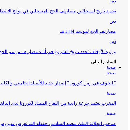
دين
تحديد تاريخ استخلاص مصاريف الحج للمسجلين في لوائح الانتظار (
دين
مصاريف الحج لموسم 1444 هـ
دين
وزارة الأوقاف تحدد تاريخ الشروع في أداء مصاريف موسم الحج لـ 4
السابق
التالي
صحة
صحة
” الخوف في زمن كورونا ” إصدار جديد للأستاذ الجامعي والكات
صحة
المغرب يعتمد جرعة رابعة من اللقاح المضاد لكورونا لدى البالغين 60 سنة فما فوق أو 
صحة
صاحب الجلالة الملك محمد السادس حفظه الله تعرض لفيروس كورونا ا