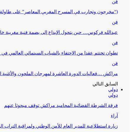
فن
(“مخرجون وتجارب في المسرح المغربي المعاصر” على طاولة 
فن
عبدالله فركوس… حين يتحول الإبداع إلى بصمة فنية مغربية خا
فن
تطوان تختتم عقدا من الاحتفاء بالشباب السينمائي العالمي في
فن
مراكش …فعاليات الدورة العاشرة لمهرجان الملحون والأغنية ا
السابق
التالي
دولي
دولي
فرقة الشرطة القضائية المحاميد مراكش توقف مبحوثا عنهم
آراء
زيارة استطلاعية للمدير العام للأمن الوطني ولمراقبة التراب ا