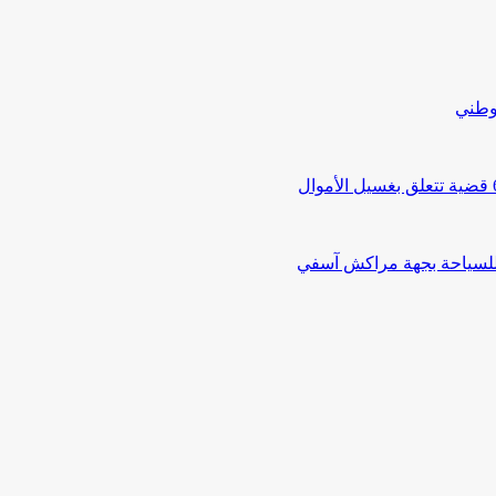
لوطني
 للسياحة بجهة مراكش آسفي