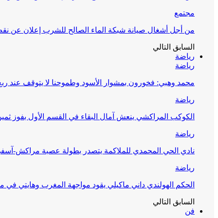
مجتمع
من أجل أشغال صيانة شبكة الماء الصالح للشرب إعلان عن نقص 
السابق
التالي
رياضة
رياضة
محمد وهبي: فخورون بمشوار الأسود وطموحنا لا يتوقف عند ربع 
رياضة
الكوكب المراكشي ينعش آمال البقاء في القسم الأول بفوز ثمين
رياضة
نادي الحي المحمدي للملاكمة يتصدر بطولة عصبة مراكش-آسف
رياضة
الحكم الهولندي داني ماكيلي يقود مواجهة المغرب وهايتي في مونديا
السابق
التالي
فن