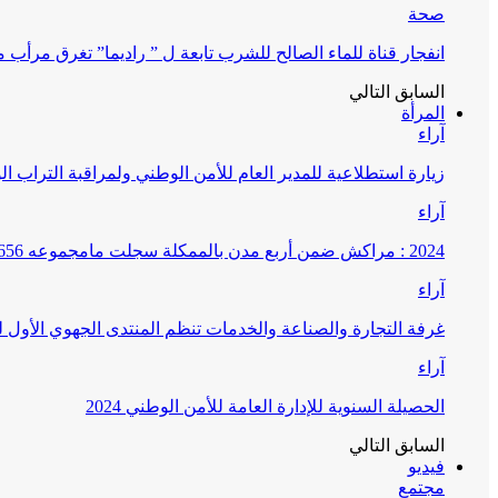
صحة
انفجار قناة للماء الصالح للشرب تابعة ل ” راديما” تغرق مرأ
السابق
التالي
المرأة
آراء
زيارة استطلاعية للمدير العام للأمن الوطني ولمراقبة التراب ا
آراء
2024 : مراكش ضمن أربع مدن بالممكلة سجلت مامجموعه 656 قضية تتعلق بغسيل الأموال
آراء
غرفة التجارة والصناعة والخدمات تنظم المنتدى الجهوي الأول
آراء
الحصيلة السنوية للإدارة العامة للأمن الوطني 2024
السابق
التالي
فيديو
مجتمع