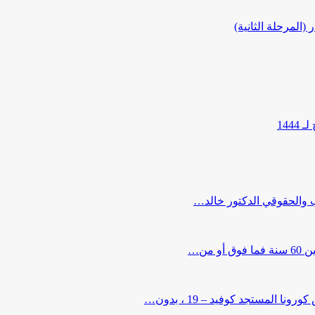
المرحلة الثانية)
144
ب والحقوقي الدكتور خالد…
من…
لمستجد كوفيد – 19 ، بدون…