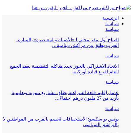
صباح مراكش - الخبر اليقين من هنا
الرئيسية
سياسة
سياسة
افتتاح أول مقر محلي لـ«الأصالة والمعاصرة» بالمنارة..
الحزب يطلق من مراكش دينامية…
سياسة
الاتحاد الاشتراكي بالحوز يجدد هياكله التنظيمية بعقد الجمع
العام لفرع قيادة أوزكيتة
سياسة
عامل إقليم قلعة السراغنة يطلق مشاريع تنموية وتعليمية
بأزيد من 27 مليون درهم احتفاءً…
سياسة
يونس بو سكسو: الاستحقاقات تُحسم بالقرب من المواطنين لا
بالتراشق السياسي