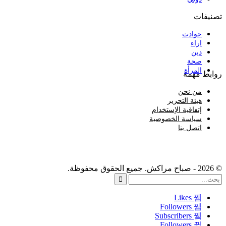
تصنيفات
حوادث
اراء
دين
صحة
المرأة
روابط مهمة
من نحن
هيئة التحرير
إتفاقية الإستخدام
سياسة الخصوصية
اتصل بنا
© 2026 - صباح مراكش. جميع الحقوق محفوظة.
Likes
Followers
Subscribers
Followers