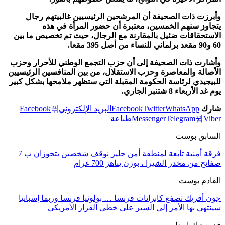
وأبرزت ذات الصحيفة أن المرشحين الرئيسيين غالبيتهم رجال
يتجاوز سنهم الخمسين، معتبرة أن حضور المرأة في هذه
الاستحقاقات ضئيل بالمقارنة مع الرجال، حيث تم تخصيص ما بين
60 و90 مقعد برلماني للنساء من أصل 395 مقعا.
وأشارت ذات الصحيفة إلى أن حزب التجمع الوطني للأحرار وحزب
الأصالة والمعاصرة وحزب الاستقلال، من بين المنافسين الرئيسيين
للبيجيدي لرئاسة الحكومة المقبلة التي ستظهر ملامحها بشكل كبير
يوم غد الأربعاء 8 شتنبر الجاري.
شارك
WhatsApp
Twitter
Facebook
البريد الإلكتروني
Facebook
Viber
Telegram
Messenger
طباعة
السابق بوست
فرقة أمنية تابعة لمنطقة أمن جليز نوقف شخصين يتحوزان ب 7
صفائح من مخدر الشيرا ، بوزن يناهز 700 غرام
القادم بوست
جون أفريك تصفع كابرانات فرنسا … بولونيا فرنسا وربما إسبانيا
سينتهي بها الأمر إلى السير على خطى القرار الأمريكي