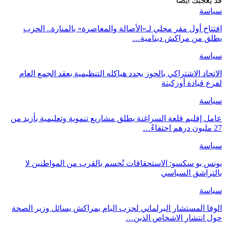
قد يعجبك ايضا
سياسة
افتتاح أول مقر محلي لـ«الأصالة والمعاصرة» بالمنارة.. الحزب
يطلق من مراكش دينامية…
سياسة
الاتحاد الاشتراكي بالحوز يجدد هياكله التنظيمية بعقد الجمع العام
لفرع قيادة أوزكيتة
سياسة
عامل إقليم قلعة السراغنة يطلق مشاريع تنموية وتعليمية بأزيد من
27 مليون درهم احتفاءً…
سياسة
يونس بو سكسو: الاستحقاقات تُحسم بالقرب من المواطنين لا
بالتراشق السياسي
سياسة
الوفا المستشار البرلماني لحزب البام بمراكش يسائل وزير الصحة
حول انتشار الاشخاص الذين…