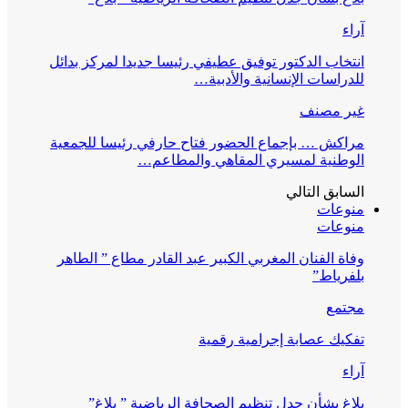
آراء
انتخاب الدكتور توفيق عطيفي رئيسا جديدا لمركز بدائل
للدراسات الإنسانية والأدبية…
غير مصنف
مراكش … بإجماع الحضور فتاح حارفي رئيسا للجمعية
الوطنية لمسيري المقاهي والمطاعم…
السابق
التالي
منوعات
منوعات
وفاة الفنان المغربي الكبير عبد القادر مطاع ” الطاهر
بلفرياط”
مجتمع
تفكيك عصابة إجرامية رقمية
آراء
بلاغ بشأن جدل تنظيم الصحافة الرياضية ” بلاغ”