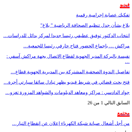
فيديو
تفكيك عصابة إجرامية رقمية
بلاغ بشأن جدل تنظيم الصحافة الرياضية ” بلاغ”
انتخاب الدكتور توفيق عطيفي رئيسا جديدا لمركز بدائل للدراسات…
مراكش … بإجماع الحضور فتاح حارفي رئيسا للجمعية…
نفيسة بالبركة المدير الجهوية لقطاع الاتصال بجهة مراكش آسفي :
…
تفاصيل الندوة الصحفية المشتركة بين المديرية الجهوية قطاع…
فتح بحث قضائي في شريط فيديو يظهر تبادل سائقا سيارتي أجرة…
جواد الدادسي : مراكز ومعاهد الدبلومات والشواهد المزورة تغزو…
السابق
التالي
1 من 26
مجتمع
من أجل أشغال صيانة شبكة الكهرباء إعلان عن إنقطاع التيار…