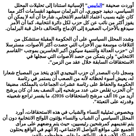
أوردت صحيفة “
الباييس
” الإسبانية استنادا إلى تحليلات المحلل
السياسي، ديفيد جويوري، أن البرلمان سيشهد انقسامات أكثر مما
كان عليه بسبب اعتماد القاسم الانتخابي، شارحا أن أنه لا يمكن أن
يفوز أكثر من نائب عن كل حزب لكل دائرة انتخابية، كما أن الأمر
سيدفع بالأحزاب الصغيرة إلى الإدماج والتحالف داخل قبة البرلمان.
وشدد المحلل السياسي على أن الحكومة المقبلة ستتشكل من
ائتلافات موسعة بين الأحزاب التي حصدت أكثر الأصوات، مسترسلا
أن “حزب العدالة والتنمية سيكون أكبر الخاسرين بموجب “القاسم
الانتخابي” ولن يتمكن من حصد الأصوات التي سجلها في
الاستحقاقات السابقة خلال عقد من الزمن”.
وسجل ذات المصدر أن حزب البيجيدي الذي يتخذ من المصباح شعارا
له، يعيش أسوء لحظاته لأنه من الصعب أن يستمر في رئاسة
الحكومة والحفاظ على رئاسة عشرات الجماعات بالمملكة، مضيفا
“أن الحزب تقلص حتى عدد مرشحيه إلى النصف بعد أن كان يرشح
أزيد من 16 ألف مرشح (استحقاقات 2016)، ما يفسر تراجع شعبيته
وقدرته على التعبئة”.
وبخصوص تمثيلية النساء والشباب في هذه الاستحقاقات، أورد
المحلل السياسي أن الشباب والنساء يؤثتون اللوائح الانتخابية دون أن
يتم تقديمهم كمرشحين رئيسيين، حيث يتم وضعهم على مرأى
الجميع على مواقع التواصل الاجتماعي، إلا أنهم في الواقع يحتلون
المراكز الأخيرة في اللوائح، ما يقلص حظوظهم بالفوز.