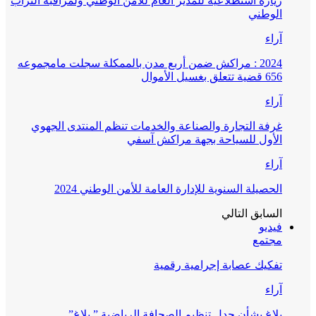
زيارة استطلاعية للمدير العام للأمن الوطني ولمراقبة التراب
الوطني
آراء
2024 : مراكش ضمن أربع مدن بالممكلة سجلت مامجموعه
656 قضية تتعلق بغسيل الأموال
آراء
غرفة التجارة والصناعة والخدمات تنظم المنتدى الجهوي
الأول للسياحة بجهة مراكش آسفي
آراء
الحصيلة السنوية للإدارة العامة للأمن الوطني 2024
السابق
التالي
فيديو
مجتمع
تفكيك عصابة إجرامية رقمية
آراء
بلاغ بشأن جدل تنظيم الصحافة الرياضية ” بلاغ”