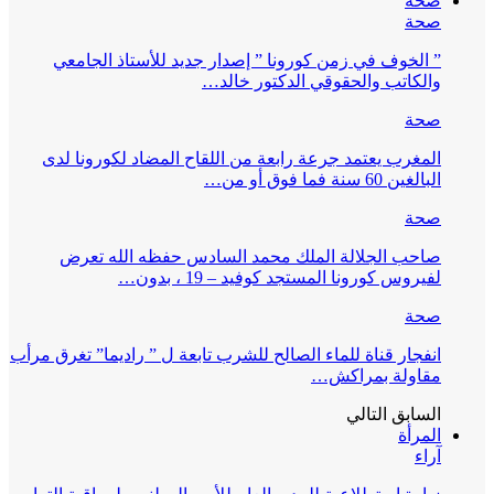
صحة
صحة
” الخوف في زمن كورونا ” إصدار جديد للأستاذ الجامعي
والكاتب والحقوقي الدكتور خالد…
صحة
المغرب يعتمد جرعة رابعة من اللقاح المضاد لكورونا لدى
البالغين 60 سنة فما فوق أو من…
صحة
صاحب الجلالة الملك محمد السادس حفظه الله تعرض
لفيروس كورونا المستجد كوفيد – 19 ، بدون…
صحة
انفجار قناة للماء الصالح للشرب تابعة ل ” راديما” تغرق مرأب
مقاولة بمراكش…
السابق
التالي
المرأة
آراء