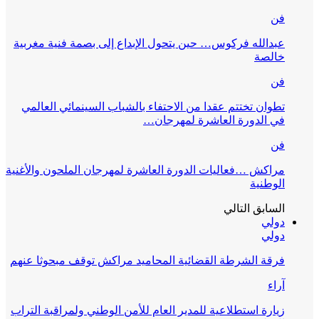
فن
عبدالله فركوس… حين يتحول الإبداع إلى بصمة فنية مغربية
خالصة
فن
تطوان تختتم عقدا من الاحتفاء بالشباب السينمائي العالمي
في الدورة العاشرة لمهرجان…
فن
مراكش …فعاليات الدورة العاشرة لمهرجان الملحون والأغنية
الوطنية
السابق
التالي
دولي
دولي
فرقة الشرطة القضائية المحاميد مراكش توقف مبحوثا عنهم
آراء
زيارة استطلاعية للمدير العام للأمن الوطني ولمراقبة التراب