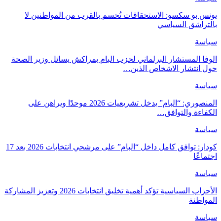
يونس بو سكسو: الاستحقاقات تُحسم بالقرب من المواطنين لا
بالتراشق السياسي
سياسة
الوفا المستشار البرلماني لحزب البام بمراكش يسائل وزير الصحة
حول انتشار الاشخاص الذين…
سياسة
المنصوري: “البام” يدخل تشريعيات 2026 موحدًا ويراهن على
الكفاءة والتوافق…
سياسة
كودار: توافق كامل داخل “البام” على مرشحي انتخابات 2026 بعد 17
اجتماعًا
سياسة
الأحزاب السياسية تؤكد أهمية تخليق انتخابات 2026 وتعزيز المشاركة
المواطنة
سياسة