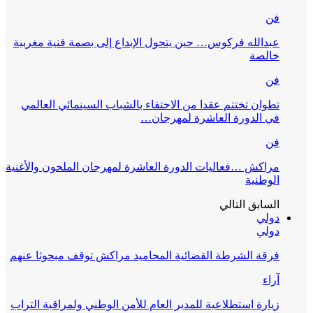
فن
عبدالله فركوس… حين يتحول الإبداع إلى بصمة فنية مغربية
خالصة
فن
تطوان تختتم عقدا من الاحتفاء بالشباب السينمائي العالمي
في الدورة العاشرة لمهرجان…
فن
مراكش …فعاليات الدورة العاشرة لمهرجان الملحون والأغنية
الوطنية
السابق
التالي
دولي
دولي
فرقة الشرطة القضائية المحاميد مراكش توقف مبحوثا عنهم
آراء
زيارة استطلاعية للمدير العام للأمن الوطني ولمراقبة التراب