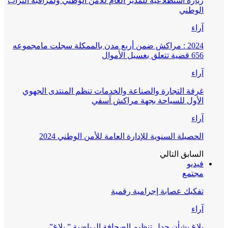
زيارة استطلاعية للمدير العام للأمن الوطني ولمراقبة التراب
الوطني
آراء
2024 : مراكش ضمن أربع مدن بالممكلة سجلت مامجموعه
656 قضية تتعلق بغسيل الأموال
آراء
غرفة التجارة والصناعة والخدمات تنظم المنتدى الجهوي
الأول للسياحة بجهة مراكش آسفي
آراء
الحصيلة السنوية للإدارة العامة للأمن الوطني 2024
السابق
التالي
فيديو
مجتمع
تفكيك عصابة إجرامية رقمية
آراء
بلاغ بشأن جدل تنظيم الصحافة الرياضية ” بلاغ”