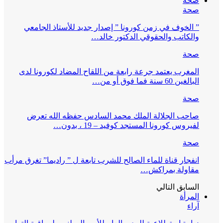
صحة
صحة
” الخوف في زمن كورونا ” إصدار جديد للأستاذ الجامعي
والكاتب والحقوقي الدكتور خالد…
صحة
المغرب يعتمد جرعة رابعة من اللقاح المضاد لكورونا لدى
البالغين 60 سنة فما فوق أو من…
صحة
صاحب الجلالة الملك محمد السادس حفظه الله تعرض
لفيروس كورونا المستجد كوفيد – 19 ، بدون…
صحة
انفجار قناة للماء الصالح للشرب تابعة ل ” راديما” تغرق مرأب
مقاولة بمراكش…
السابق
التالي
المرأة
آراء