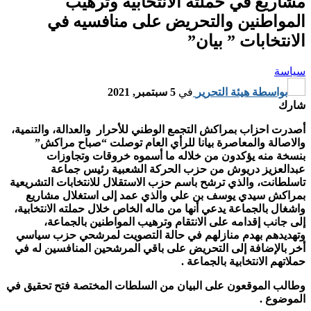
مشاريع في حملته الانتخابية وترهيب
المواطنين والتحريض على منافسيه في
الانتخابات ” بيان”
سياسة
بواسطة
هيئة التحرير
في
5 سبتمبر, 2021
شارك
أصدرت احزاب بمراكش التجمع الوطني للأحرار والعدالة، والتنمية،
والاصالة والمعاصرة بيانا للرأي العام توصلت “صباح مراكش”
بنسخة منه يؤكدون من خلاله ما أسموه خروقات وتجاوزات
عبدالعزيز دريوش من حزب الحركة الشعبية رئيس جماعة
تاسلطانت، والذي ترشح باسم حزب الاستقلال للانتخابات التشريعية
بمراكش سيدي يوسف بن علي والذي عمد إلى استغلال مشاريع
واشغال بالجماعة يدعي أنها من ماله الخاص خلال حملته الانتخابية،
إلى جانب إقدامه على الانتقام وترهيب المواطنين بالجماعة،
وتهديدهم بهدم منازلهم في حالة التصويت لمرشحي حزب سياسي
أخر بالإضافة إلى التحريض على باقي المرشحين المنافسين له في
حملاتهم الانتخابية بالجماعة .
وطالب الموقعون على البيان من السلطات المختصة فتح تحقيق في
الموضوع .