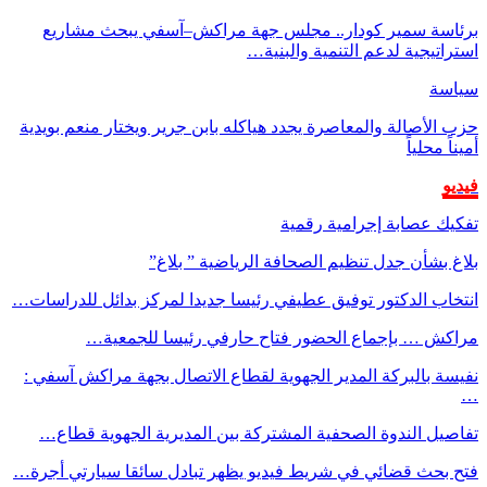
برئاسة سمير كودار.. مجلس جهة مراكش–آسفي يبحث مشاريع
استراتيجية لدعم التنمية والبنية…
سياسة
حزب الأصالة والمعاصرة يجدد هياكله بابن جرير ويختار منعم بويدية
أميناً محلياً
فيديو
تفكيك عصابة إجرامية رقمية
بلاغ بشأن جدل تنظيم الصحافة الرياضية ” بلاغ”
انتخاب الدكتور توفيق عطيفي رئيسا جديدا لمركز بدائل للدراسات…
مراكش … بإجماع الحضور فتاح حارفي رئيسا للجمعية…
نفيسة بالبركة المدير الجهوية لقطاع الاتصال بجهة مراكش آسفي :
…
تفاصيل الندوة الصحفية المشتركة بين المديرية الجهوية قطاع…
فتح بحث قضائي في شريط فيديو يظهر تبادل سائقا سيارتي أجرة…