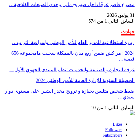
مصرع قاصر غرقًا داخل صهريج مائي بإحدى الضيعات الفلاحية…
31 يوليو, 2026
السابق
التالي
1 من 574
حوادث
زيارة استطلاعية للمدير العام للأمن الوطني ولمراقبة التراب…
2024 : مراكش ضمن أربع مدن بالممكلة سجلت مامجموعه 656
قضية…
غرفة التجارة والصناعة والخدمات تنظم المنتدى الجهوي الأول…
الحصيلة السنوية للإدارة العامة للأمن الوطني 2024
ضبط شخص متلبس بحيازة و ترويج مخدر الشيرا على مستوى دوار
سيدي…
السابق
التالي
1 من 10
Likes
Followers
Subscribers