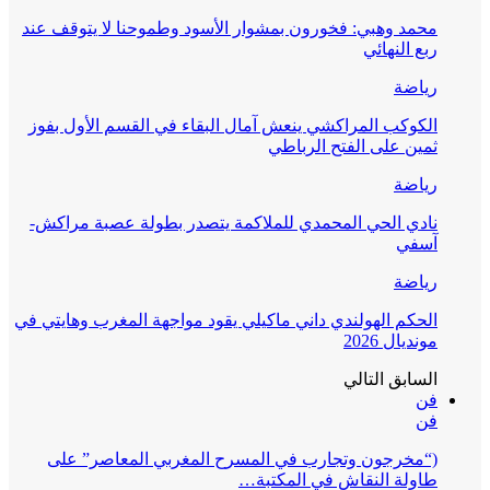
محمد وهبي: فخورون بمشوار الأسود وطموحنا لا يتوقف عند
ربع النهائي
رياضة
الكوكب المراكشي ينعش آمال البقاء في القسم الأول بفوز
ثمين على الفتح الرباطي
رياضة
نادي الحي المحمدي للملاكمة يتصدر بطولة عصبة مراكش-
آسفي
رياضة
الحكم الهولندي داني ماكيلي يقود مواجهة المغرب وهايتي في
مونديال 2026
السابق
التالي
فن
فن
(“مخرجون وتجارب في المسرح المغربي المعاصر” على
طاولة النقاش في المكتبة…