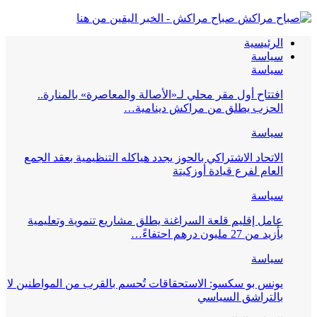
صباح مراكش - الخبر اليقين من هنا
الرئيسية
سياسة
سياسة
افتتاح أول مقر محلي لـ«الأصالة والمعاصرة» بالمنارة..
الحزب يطلق من مراكش دينامية…
سياسة
الاتحاد الاشتراكي بالحوز يجدد هياكله التنظيمية بعقد الجمع
العام لفرع قيادة أوزكيتة
سياسة
عامل إقليم قلعة السراغنة يطلق مشاريع تنموية وتعليمية
بأزيد من 27 مليون درهم احتفاءً…
سياسة
يونس بو سكسو: الاستحقاقات تُحسم بالقرب من المواطنين لا
بالتراشق السياسي