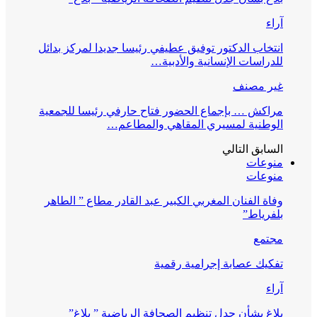
آراء
انتخاب الدكتور توفيق عطيفي رئيسا جديدا لمركز بدائل
للدراسات الإنسانية والأدبية…
غير مصنف
مراكش … بإجماع الحضور فتاح حارفي رئيسا للجمعية
الوطنية لمسيري المقاهي والمطاعم…
السابق
التالي
منوعات
منوعات
وفاة الفنان المغربي الكبير عبد القادر مطاع ” الطاهر
بلفرياط”
مجتمع
تفكيك عصابة إجرامية رقمية
آراء
بلاغ بشأن جدل تنظيم الصحافة الرياضية ” بلاغ”