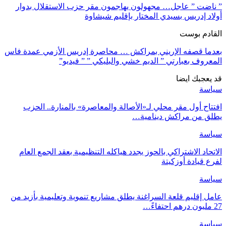
” ناضت ” عاجل… مجهولون يهاجمون مقر حزب الاستقلال بدوار
أولاد إدريس بسيدي المختار بإقليم شيشاوة
القادم بوست
بعدما قصفه الإريني بمراكش … محاصرة إدريس الأزمي عمدة فاس
المعروف بعبارتي ” الديم خشي والبليكي ” ” فيديو”
قد يعجبك ايضا
سياسة
افتتاح أول مقر محلي لـ«الأصالة والمعاصرة» بالمنارة.. الحزب
يطلق من مراكش دينامية…
سياسة
الاتحاد الاشتراكي بالحوز يجدد هياكله التنظيمية بعقد الجمع العام
لفرع قيادة أوزكيتة
سياسة
عامل إقليم قلعة السراغنة يطلق مشاريع تنموية وتعليمية بأزيد من
27 مليون درهم احتفاءً…
سياسة