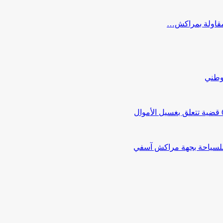
ب مقاولة بمراكش…
لوطني
 للسياحة بجهة مراكش آسفي