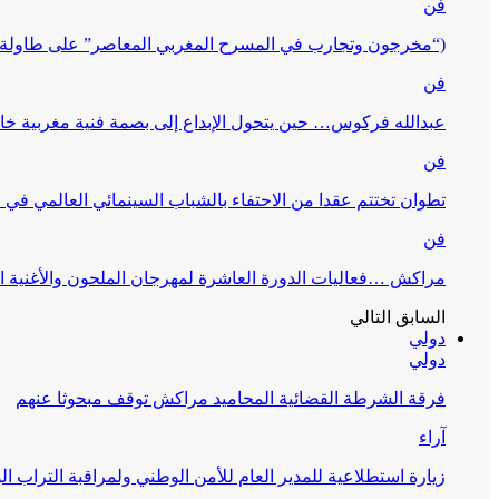
فن
(“مخرجون وتجارب في المسرح المغربي المعاصر” على طاولة 
فن
عبدالله فركوس… حين يتحول الإبداع إلى بصمة فنية مغربية خا
فن
تطوان تختتم عقدا من الاحتفاء بالشباب السينمائي العالمي في
فن
مراكش …فعاليات الدورة العاشرة لمهرجان الملحون والأغنية ا
السابق
التالي
دولي
دولي
فرقة الشرطة القضائية المحاميد مراكش توقف مبحوثا عنهم
آراء
زيارة استطلاعية للمدير العام للأمن الوطني ولمراقبة التراب ا