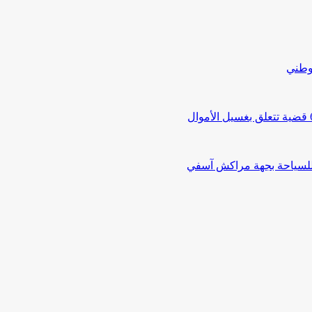
لوطني
 للسياحة بجهة مراكش آسفي