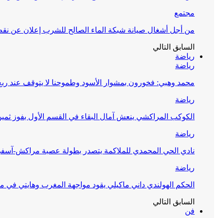
مجتمع
من أجل أشغال صيانة شبكة الماء الصالح للشرب إعلان عن نقص 
السابق
التالي
رياضة
رياضة
محمد وهبي: فخورون بمشوار الأسود وطموحنا لا يتوقف عند ربع 
رياضة
الكوكب المراكشي ينعش آمال البقاء في القسم الأول بفوز ثمين
رياضة
نادي الحي المحمدي للملاكمة يتصدر بطولة عصبة مراكش-آسف
رياضة
الحكم الهولندي داني ماكيلي يقود مواجهة المغرب وهايتي في مونديا
السابق
التالي
فن