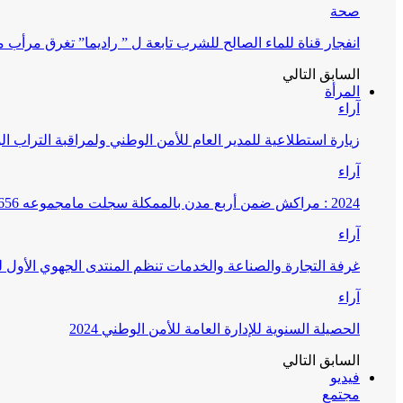
صحة
انفجار قناة للماء الصالح للشرب تابعة ل ” راديما” تغرق مرأ
السابق
التالي
المرأة
آراء
زيارة استطلاعية للمدير العام للأمن الوطني ولمراقبة التراب ا
آراء
2024 : مراكش ضمن أربع مدن بالممكلة سجلت مامجموعه 656 قضية تتعلق بغسيل الأموال
آراء
غرفة التجارة والصناعة والخدمات تنظم المنتدى الجهوي الأول
آراء
الحصيلة السنوية للإدارة العامة للأمن الوطني 2024
السابق
التالي
فيديو
مجتمع