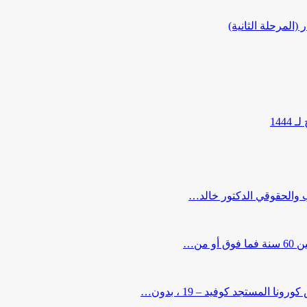
المرحلة الثانية)
144
ب والحقوقي الدكتور خالد…
من…
لمستجد كوفيد – 19 ، بدون…