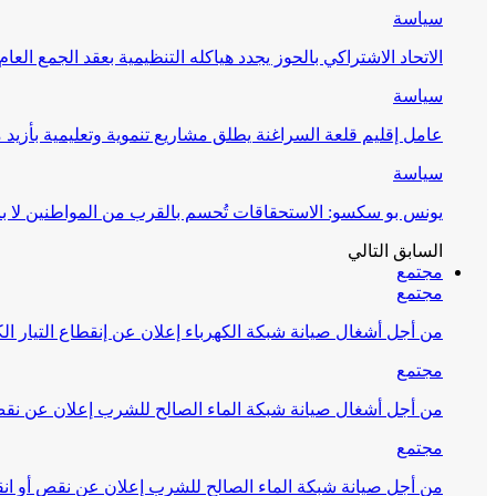
سياسة
الاتحاد الاشتراكي بالحوز يجدد هياكله التنظيمية بعقد الجمع العام
سياسة
عامل إقليم قلعة السراغنة يطلق مشاريع تنموية وتعليمية بأزيد من 27 مليون درهم احتف
سياسة
يونس بو سكسو: الاستحقاقات تُحسم بالقرب من المواطنين لا ب
السابق
التالي
مجتمع
مجتمع
من أجل أشغال صيانة شبكة الكهرباء إعلان عن إنقطاع التيار الك
مجتمع
من أجل أشغال صيانة شبكة الماء الصالح للشرب إعلان عن نقص 
مجتمع
من أجل صيانة شبكة الماء الصالح للشرب إعلان عن نقص أو انق