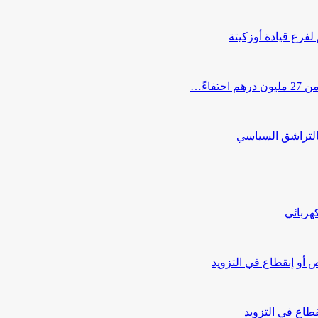
 لفرع قيادة أوزكيتة
اءً…
التراشق السياسي
هربائي
أو إنقطاع في التزويد
طاع في التزويد