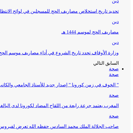
دين
تحديد تاريخ استخلاص مصاريف الحج للمسجلين في لوائح الانتظار (
دين
مصاريف الحج لموسم 1444 هـ
دين
وزارة الأوقاف تحدد تاريخ الشروع في أداء مصاريف موسم الحج لـ 4
السابق
التالي
صحة
صحة
” الخوف في زمن كورونا ” إصدار جديد للأستاذ الجامعي والكات
صحة
المغرب يعتمد جرعة رابعة من اللقاح المضاد لكورونا لدى البالغين 60 سنة فما فوق أو 
صحة
صاحب الجلالة الملك محمد السادس حفظه الله تعرض لفيروس كورونا ا