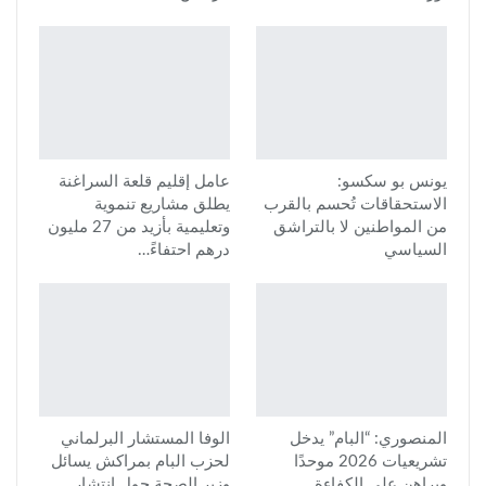
يونس بو سكسو:
عامل إقليم قلعة السراغنة
الاستحقاقات تُحسم بالقرب
يطلق مشاريع تنموية
من المواطنين لا بالتراشق
وتعليمية بأزيد من 27 مليون
السياسي
درهم احتفاءً…
المنصوري: “البام” يدخل
الوفا المستشار البرلماني
تشريعيات 2026 موحدًا
لحزب البام بمراكش يسائل
ويراهن على الكفاءة
وزير الصحة حول انتشار