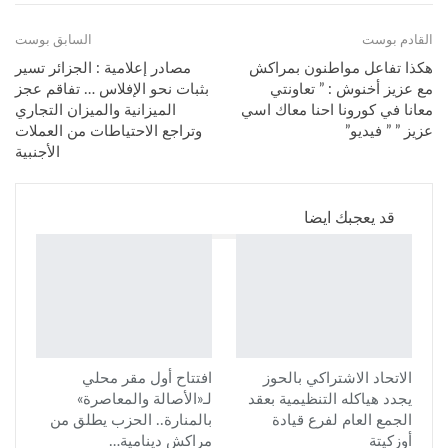
Facebook Messenger
البريد الإلكتروني
القادم بوست
طباعة
Viber
Telegram
السابق بوست
هكذا تفاعل مواطنون بمراكش
مصادر إعلامية : الجزائر تسير
مع عزيز أخنوش : ” تعاونتي
بثبات نحو الإفلاس … تفاقم عجز
معانا في كورونا احنا معاك اسي
الميزانية والميزان التجاري
عزيز ” ” فيديو”
وتراجع الاحتياطات من العملات
الأجنبية
قد يعجبك ايضا
الاتحاد الاشتراكي بالحوز
افتتاح أول مقر محلي
يجدد هياكله التنظيمية بعقد
لـ«الأصالة والمعاصرة»
الجمع العام لفرع قيادة
بالمنارة.. الحزب يطلق من
أوزكيتة
مراكش دينامية…