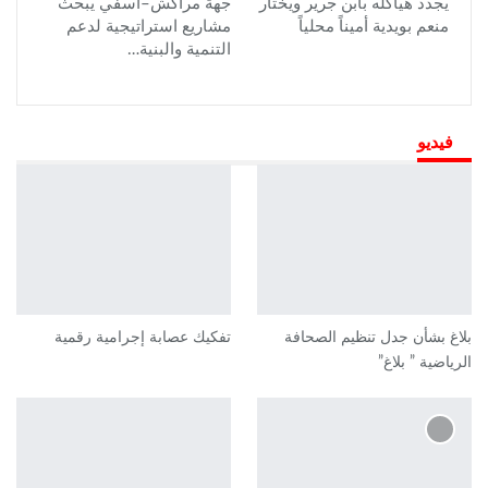
يجدد هياكله بابن جرير ويختار
جهة مراكش–آسفي يبحث
منعم بويدية أميناً محلياً
مشاريع استراتيجية لدعم
التنمية والبنية…
فيديو
بلاغ بشأن جدل تنظيم الصحافة
تفكيك عصابة إجرامية رقمية
الرياضية ” بلاغ”