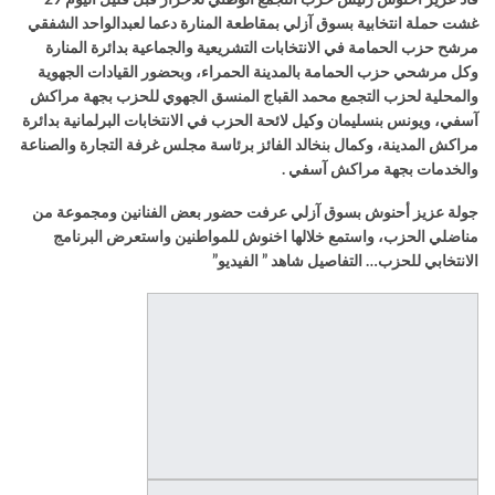
قاد عزيز أخنوش رئيس حزب التجمع الوطني للأحرار قبل قليل اليوم 29
غشت حملة انتخابية بسوق آزلي بمقاطعة المنارة دعما لعبدالواحد الشفقي
مرشح حزب الحمامة في الانتخابات التشريعية والجماعية بدائرة المنارة
وكل مرشحي حزب الحمامة بالمدينة الحمراء، وبحضور القيادات الجهوية
والمحلية لحزب التجمع محمد القباج المنسق الجهوي للحزب بجهة مراكش
آسفي، ويونس بنسليمان وكيل لائحة الحزب في الانتخابات البرلمانية بدائرة
مراكش المدينة، وكمال بنخالد الفائز برئاسة مجلس غرفة التجارة والصناعة
والخدمات بجهة مراكش آسفي .
جولة عزيز أحنوش بسوق آزلي عرفت حضور بعض الفنانين ومجموعة من
مناضلي الحزب، واستمع خلالها اخنوش للمواطنين واستعرض البرنامج
الانتخابي للحزب… التفاصيل شاهد ” الفيديو”