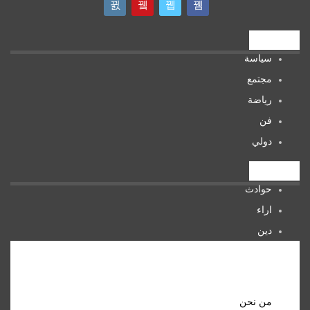
تصنيفات
سياسة
مجتمع
رياضة
فن
دولي
تصنيفات
حوادث
اراء
دين
صحة
المرأة
روابط مهمة
من نحن