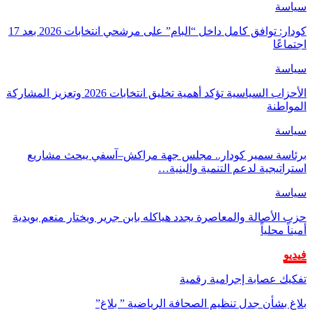
سياسة
كودار: توافق كامل داخل “البام” على مرشحي انتخابات 2026 بعد 17
اجتماعًا
سياسة
الأحزاب السياسية تؤكد أهمية تخليق انتخابات 2026 وتعزيز المشاركة
المواطنة
سياسة
برئاسة سمير كودار.. مجلس جهة مراكش–آسفي يبحث مشاريع
استراتيجية لدعم التنمية والبنية…
سياسة
حزب الأصالة والمعاصرة يجدد هياكله بابن جرير ويختار منعم بويدية
أميناً محلياً
فيديو
تفكيك عصابة إجرامية رقمية
بلاغ بشأن جدل تنظيم الصحافة الرياضية ” بلاغ”