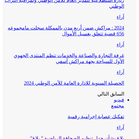
زيارة استطلاعية للمدير العام للأمن الوطني ولمراقبة التراب
الوطني
آراء
2024 : مراكش ضمن أربع مدن بالممكلة سجلت مامجموعه
656 قضية تتعلق بغسيل الأموال
آراء
غرفة التجارة والصناعة والخدمات تنظم المنتدى الجهوي
الأول للسياحة بجهة مراكش آسفي
آراء
الحصيلة السنوية للإدارة العامة للأمن الوطني 2024
السابق
التالي
فيديو
مجتمع
تفكيك عصابة إجرامية رقمية
آراء
بلاغ بشأن جدل تنظيم الصحافة الرياضية ” بلاغ”