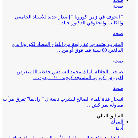
صحة
صحة
” الخوف في زمن كورونا ” إصدار جديد للأستاذ الجامعي
والكاتب والحقوقي الدكتور خالد…
صحة
المغرب يعتمد جرعة رابعة من اللقاح المضاد لكورونا لدى
البالغين 60 سنة فما فوق أو من…
صحة
صاحب الجلالة الملك محمد السادس حفظه الله تعرض
لفيروس كورونا المستجد كوفيد – 19 ، بدون…
صحة
انفجار قناة للماء الصالح للشرب تابعة ل ” راديما” تغرق مرأب
مقاولة بمراكش…
السابق
التالي
المرأة
آراء