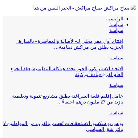
صباح مراكش - الخبر اليقين من هنا
الرئيسية
سياسة
سياسة
افتتاح أول مقر محلي لـ«الأصالة والمعاصرة» بالمنارة..
الحزب يطلق من مراكش دينامية…
سياسة
الاتحاد الاشتراكي بالحوز يجدد هياكله التنظيمية بعقد الجمع
العام لفرع قيادة أوزكيتة
سياسة
عامل إقليم قلعة السراغنة يطلق مشاريع تنموية وتعليمية
بأزيد من 27 مليون درهم احتفاءً…
سياسة
يونس بو سكسو: الاستحقاقات تُحسم بالقرب من المواطنين لا
بالتراشق السياسي