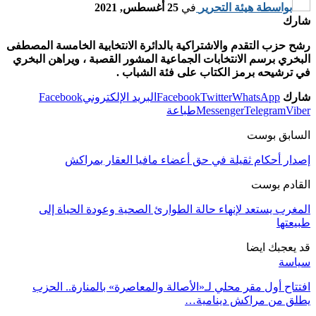
بواسطة
هيئة التحرير
في
25 أغسطس, 2021
شارك
رشح حزب التقدم والاشتراكية بالدائرة الانتخابية الخامسة المصطفى
البخري برسم الانتخابات الجماعية المشور القصبة ، ويراهن البخري
في ترشيحه برمز الكتاب على فئة الشباب .
شارك
WhatsApp
Twitter
Facebook
البريد الإلكتروني
Facebook
Viber
Telegram
Messenger
طباعة
السابق بوست
إصدار أحكام ثقيلة في حق أعضاء مافيا العقار بمراكش
القادم بوست
المغرب يستعد لإنهاء حالة الطوارئ الصحية وعودة الحياة إلى
طبيعتها
قد يعجبك ايضا
سياسة
افتتاح أول مقر محلي لـ«الأصالة والمعاصرة» بالمنارة.. الحزب
يطلق من مراكش دينامية…