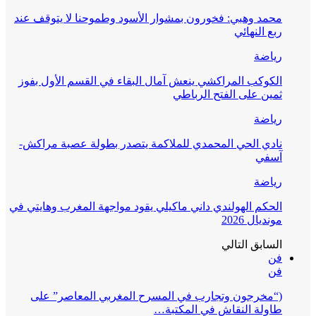
محمد وهبي: فخورون بمشوار الأسود وطموحنا لا يتوقف عند
ربع النهائي
رياضة
الكوكب المراكشي ينعش آمال البقاء في القسم الأول بفوز
ثمين على الفتح الرباطي
رياضة
نادي الحي المحمدي للملاكمة يتصدر بطولة عصبة مراكش-
آسفي
رياضة
الحكم الهولندي داني ماكيلي يقود مواجهة المغرب وهايتي في
مونديال 2026
السابق
التالي
فن
فن
(“مخرجون وتجارب في المسرح المغربي المعاصر” على
طاولة النقاش في المكتبة…