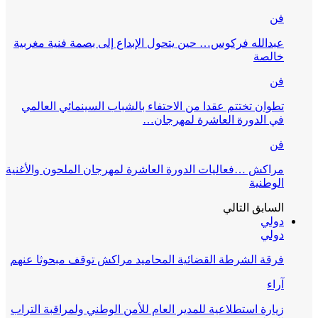
فن
عبدالله فركوس… حين يتحول الإبداع إلى بصمة فنية مغربية
خالصة
فن
تطوان تختتم عقدا من الاحتفاء بالشباب السينمائي العالمي
في الدورة العاشرة لمهرجان…
فن
مراكش …فعاليات الدورة العاشرة لمهرجان الملحون والأغنية
الوطنية
السابق
التالي
دولي
دولي
فرقة الشرطة القضائية المحاميد مراكش توقف مبحوثا عنهم
آراء
زيارة استطلاعية للمدير العام للأمن الوطني ولمراقبة التراب