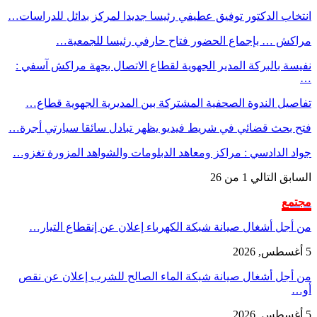
انتخاب الدكتور توفيق عطيفي رئيسا جديدا لمركز بدائل للدراسات…
مراكش … بإجماع الحضور فتاح حارفي رئيسا للجمعية…
نفيسة بالبركة المدير الجهوية لقطاع الاتصال بجهة مراكش آسفي :
…
تفاصيل الندوة الصحفية المشتركة بين المديرية الجهوية قطاع…
فتح بحث قضائي في شريط فيديو يظهر تبادل سائقا سيارتي أجرة…
جواد الدادسي : مراكز ومعاهد الدبلومات والشواهد المزورة تغزو…
السابق
التالي
1 من 26
مجتمع
من أجل أشغال صيانة شبكة الكهرباء إعلان عن إنقطاع التيار…
5 أغسطس, 2026
من أجل أشغال صيانة شبكة الماء الصالح للشرب إعلان عن نقص
أو…
5 أغسطس, 2026