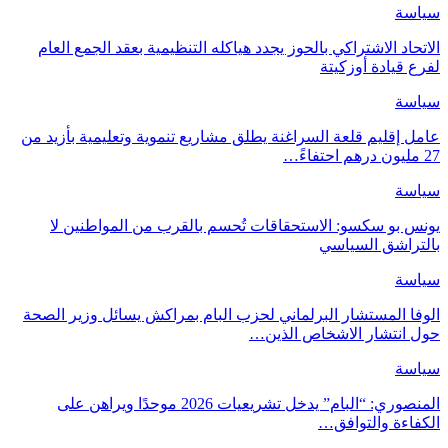
سياسة
الاتحاد الاشتراكي بالحوز يجدد هياكله التنظيمية بعقد الجمع العام
لفرع قيادة أوزكيتة
سياسة
عامل إقليم قلعة السراغنة يطلق مشاريع تنموية وتعليمية بأزيد من
27 مليون درهم احتفاءً…
سياسة
يونس بو سكسو: الاستحقاقات تُحسم بالقرب من المواطنين لا
بالتراشق السياسي
سياسة
الوفا المستشار البرلماني لحزب البام بمراكش يسائل وزير الصحة
حول انتشار الاشخاص الذين…
سياسة
المنصوري: “البام” يدخل تشريعيات 2026 موحدًا ويراهن على
الكفاءة والتوافق…