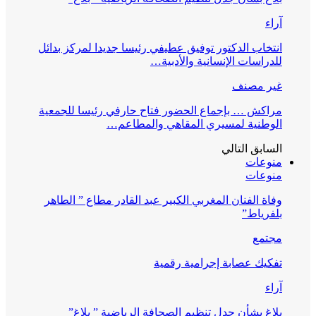
آراء
انتخاب الدكتور توفيق عطيفي رئيسا جديدا لمركز بدائل
للدراسات الإنسانية والأدبية…
غير مصنف
مراكش … بإجماع الحضور فتاح حارفي رئيسا للجمعية
الوطنية لمسيري المقاهي والمطاعم…
السابق
التالي
منوعات
منوعات
وفاة الفنان المغربي الكبير عبد القادر مطاع ” الطاهر
بلفرياط”
مجتمع
تفكيك عصابة إجرامية رقمية
آراء
بلاغ بشأن جدل تنظيم الصحافة الرياضية ” بلاغ”