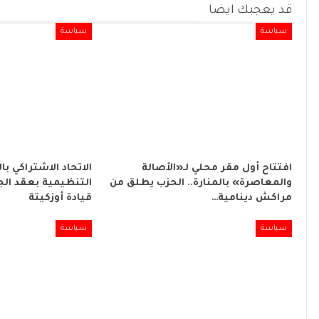
قد يعجبك ايضا
سياسة
سياسة
افتتاح أول مقر محلي لـ«الأصالة
الاتحاد الاشتراكي با
والمعاصرة» بالمنارة.. الحزب يطلق من
التنظيمية بعقد الج
مراكش دينامية…
قيادة أوزكيتة
سياسة
سياسة