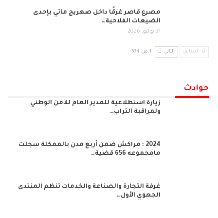
مصرع قاصر غرقًا داخل صهريج مائي بإحدى
الضيعات الفلاحية…
31 يوليو, 2026
السابق
التالي
1 من 574
حوادث
زيارة استطلاعية للمدير العام للأمن الوطني
ولمراقبة التراب…
2024 : مراكش ضمن أربع مدن بالممكلة سجلت
مامجموعه 656 قضية…
غرفة التجارة والصناعة والخدمات تنظم المنتدى
الجهوي الأول…