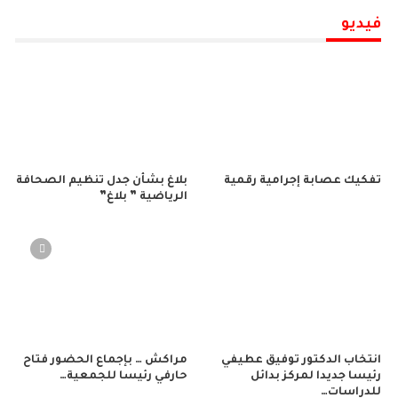
فيديو
تفكيك عصابة إجرامية رقمية
بلاغ بشأن جدل تنظيم الصحافة
الرياضية ” بلاغ”
انتخاب الدكتور توفيق عطيفي
مراكش … بإجماع الحضور فتاح
رئيسا جديدا لمركز بدائل
حارفي رئيسا للجمعية…
للدراسات…