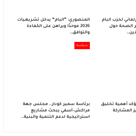
لماني لحزب البام
المنصوري: “البام” يدخل تشريعيات
 الصحة حول
2026 موحدًا ويراهن على الكفاءة
ذين…
والتوافق…
سياسة
ؤكد أهمية تخليق
برئاسة سمير كودار.. مجلس جهة
202 وتعزيز المشاركة
مراكش–آسفي يبحث مشاريع
استراتيجية لدعم التنمية والبنية…