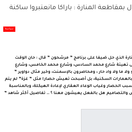
 بمقاطعة المنارة : باراكا مانعتبروا ساكنة
سياسة
ارة الذي حل ضيفا على برنامج ” مرشحون ” قال : حان الوقت
” على تهيئة شارع محمد السادس، وشارع محمد الخامس، وشارع
 ما ولا واد حار ، ومحاصرون بالإسمنت، وخير مثال دواوير ”
 بالعمارات السكنية، بل أصبحت تعيش حصارا مثل ” غزة” لم يتم
بب الحصار وغياب الوعاء العقاري لإعادة الهيكلة، وبالمناسبة
يص والتصاميم هل بالفعل يعيشون معنا ؟ … تفاصيل أكثر شاهد ”