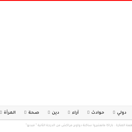
دولي
حوادث
آراء
دين
صحة
المرأة
 المنارة : باراكا مانعتبروا ساكنة دواوير مراكش من الدرجة الثانية ” فيديو”