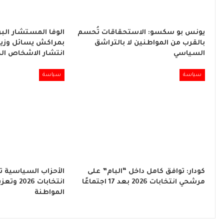
يونس بو سكسو: الاستحقاقات تُحسم
الوفا المستشار البر
بالقرب من المواطنين لا بالتراشق
بمراكش يسائل وزير
السياسي
انتشار الاشخاص ال
سياسة
سياسة
كودار: توافق كامل داخل “البام” على
الأحزاب السياسية ت
مرشحي انتخابات 2026 بعد 17 اجتماعًا
انتخابات 6
المواطنة