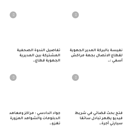
نفيسة بالبركة المدير الجهوية
تفاصيل الندوة الصحفية
لقطاع الاتصال بجهة مراكش
المشتركة بين المديرية
آسفي :…
الجهوية قطاع…
فتح بحث قضائي في شريط
جواد الدادسي : مراكز ومعاهد
فيديو يظهر تبادل سائقا
الدبلومات والشواهد المزورة
سيارتي أجرة…
تغزو…