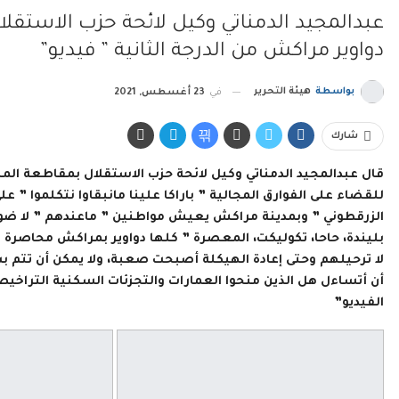
عبدالمجيد الدمناتي وكيل لائحة حزب الاستقلال
دواوير مراكش من الدرجة الثانية ” فيديو”
بواسطة
هيئة التحرير
في
23 أغسطس, 2021
شارك
قال عبدالمجيد الدمناتي وكيل لائحة حزب الاستقلال بمقاطعة المن
للقضاء على الفوارق المجالية ” باراكا علينا مانبقاوا نتكلموا 
الزرقطوني ” وبمدينة مراكش يعيش مواطنين ” ماعندهم ” لا ضو ولا
بليندة، حاحا، تكوليكت، المعصرة ” كلها دواوير بمراكش محاصرة
لا ترحيلهم وحتى إعادة الهيكلة أصبحت صعبة، ولا يمكن أن تتم بس
أن أتساءل هل الذين منحوا العمارات والتجزئات السكنية التراخ
الفيديو”