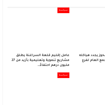
سياسة
لحوز يجدد هياكله
عامل إقليم قلعة السراغنة يطلق
مع العام لفرع
مشاريع تنموية وتعليمية بأزيد من 27
مليون درهم احتفاءً…
سياسة