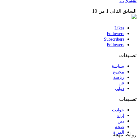
سيدي…
السابق
التالي
1 من 10
Likes
Followers
Subscribers
Followers
تصنيفات
سياسة
مجتمع
رياضة
فن
دولي
تصنيفات
حوادث
اراء
دين
صحة
المرأة
روابط مهمة