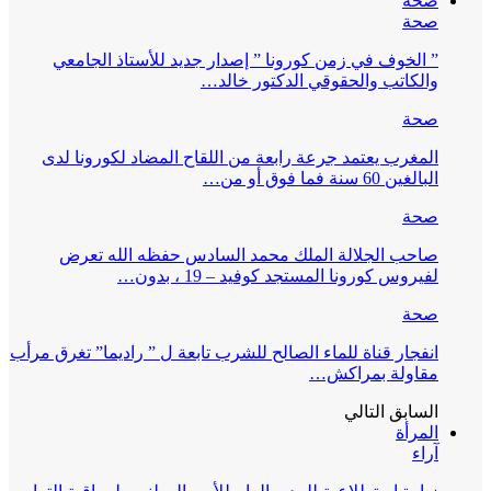
صحة
صحة
” الخوف في زمن كورونا ” إصدار جديد للأستاذ الجامعي
والكاتب والحقوقي الدكتور خالد…
صحة
المغرب يعتمد جرعة رابعة من اللقاح المضاد لكورونا لدى
البالغين 60 سنة فما فوق أو من…
صحة
صاحب الجلالة الملك محمد السادس حفظه الله تعرض
لفيروس كورونا المستجد كوفيد – 19 ، بدون…
صحة
انفجار قناة للماء الصالح للشرب تابعة ل ” راديما” تغرق مرأب
مقاولة بمراكش…
السابق
التالي
المرأة
آراء