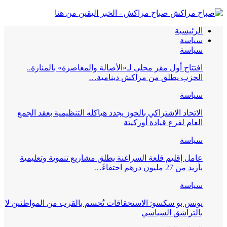
صباح مراكش - الخبر اليقين من هنا
الرئيسية
سياسة
سياسة
افتتاح أول مقر محلي لـ«الأصالة والمعاصرة» بالمنارة..
الحزب يطلق من مراكش دينامية…
سياسة
الاتحاد الاشتراكي بالحوز يجدد هياكله التنظيمية بعقد الجمع
العام لفرع قيادة أوزكيتة
سياسة
عامل إقليم قلعة السراغنة يطلق مشاريع تنموية وتعليمية
بأزيد من 27 مليون درهم احتفاءً…
سياسة
يونس بو سكسو: الاستحقاقات تُحسم بالقرب من المواطنين لا
بالتراشق السياسي