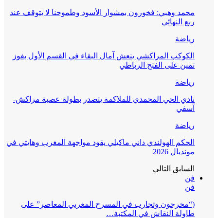
محمد وهبي: فخورون بمشوار الأسود وطموحنا لا يتوقف عند
ربع النهائي
رياضة
الكوكب المراكشي ينعش آمال البقاء في القسم الأول بفوز
ثمين على الفتح الرباطي
رياضة
نادي الحي المحمدي للملاكمة يتصدر بطولة عصبة مراكش-
آسفي
رياضة
الحكم الهولندي داني ماكيلي يقود مواجهة المغرب وهايتي في
مونديال 2026
السابق
التالي
فن
فن
(“مخرجون وتجارب في المسرح المغربي المعاصر” على
طاولة النقاش في المكتبة…