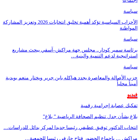
اجتماعًا
سياسة
الأحزاب السياسية تؤكد أهمية تخليق انتخابات 2026 وتعزيز المشاركة
المواطنة
سياسة
برئاسة سمير كودار.. مجلس جهة مراكش–آسفي يبحث مشاريع
استراتيجية لدعم التنمية والبنية…
سياسة
حزب الأصالة والمعاصرة يجدد هياكله بابن جرير ويختار منعم بويدية
أميناً محلياً
فيديو
تفكيك عصابة إجرامية رقمية
بلاغ بشأن جدل تنظيم الصحافة الرياضية ” بلاغ”
انتخاب الدكتور توفيق عطيفي رئيسا جديدا لمركز بدائل للدراسات…
مراكش … بإجماع الحضور فتاح حارفي رئيسا للجمعية…