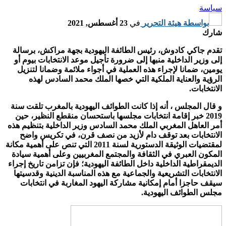
سياسة
بواسطة
هيئة التحرير
في
23 أغسطس, 2021
شارك
تقدم جاكي كادوش، رئيس الطائفة اليهودية بجهة مراكش، برسالة
إلى وزير الداخلية منبها إلى ضرورة تأجيل موعد الانتخابات بيوم أو
يومين، ضمانا لإجراء هذه العملية في أجواء ملائمة وضمانا لتنزيل
الرؤية والعناية الملكية التي خصها الملك محمد السادس لهذه
الانتخابات.
و قال المجلس ، أنه إذا كانت الطوائف اليهودية بالمغرب تلقت سنة
2019 خبر إقامة انتخابات مجلسها باستحسان منقطع النظير، حين
أمر العاهل المغربي الملك محمد السادس وزير الداخلية بتنظيم هذه
الانتخابات بعد توقف دام لأزيد من نصف قرن، في تكريس واضح
لمقتضيات الوثيقة الدستورية لسنة 2011 التي تنص على أهمية مكانة
المكون العبري في الثقافة والمجتمع المغربيين وعلى أهمية سيادة
الديمقراطية الداخلية داخل الطائفة اليهودية؛ فإن تزامن تاريخ إجراء
الانتخابات التشريعية والجماعية مع هذه المناسبة الدينية وقدسيتها
سيقف حاجزا أمام إمكانية مشاركة اليهود المغاربة في انتخابات
مجلس الطوائف اليهودية.