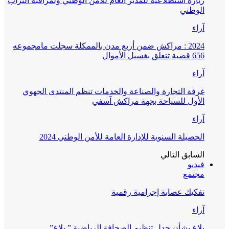
زيارة استطلاعية للمدير العام للأمن الوطني ولمراقبة التراب
الوطني
آراء
2024 : مراكش ضمن أربع مدن بالممكلة سجلت مامجموعه
656 قضية تتعلق بغسيل الأموال
آراء
غرفة التجارة والصناعة والخدمات تنظم المنتدى الجهوي
الأول للسياحة بجهة مراكش آسفي
آراء
الحصيلة السنوية للإدارة العامة للأمن الوطني 2024
السابق
التالي
فيديو
مجتمع
تفكيك عصابة إجرامية رقمية
آراء
بلاغ بشأن جدل تنظيم الصحافة الرياضية ” بلاغ”