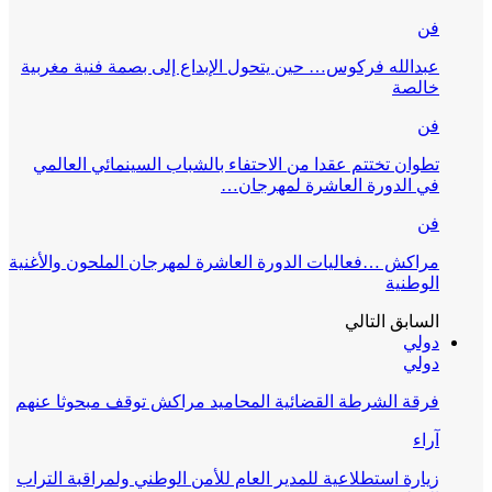
فن
عبدالله فركوس… حين يتحول الإبداع إلى بصمة فنية مغربية
خالصة
فن
تطوان تختتم عقدا من الاحتفاء بالشباب السينمائي العالمي
في الدورة العاشرة لمهرجان…
فن
مراكش …فعاليات الدورة العاشرة لمهرجان الملحون والأغنية
الوطنية
السابق
التالي
دولي
دولي
فرقة الشرطة القضائية المحاميد مراكش توقف مبحوثا عنهم
آراء
زيارة استطلاعية للمدير العام للأمن الوطني ولمراقبة التراب