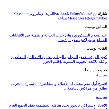
شارك
WhatsApp
Twitter
Facebook
البريد الإلكتروني
Facebook
Viber
Telegram
Messenger
طباعة
السابق بوست
عبدالسلام السيكوري رهان حزب العدالة والتنمية في الانتخابات
الجماعية بمراكش يضع ترشيحه
القادم بوست
كوثر الغرفي عضو المجلس الوطني لحزب الأصالة و المعاصرة
وكيلة للائحة الجهوية النسوية بإقليم الحوز
قد يعجبك ايضا
سياسة
افتتاح أول مقر محلي لـ«الأصالة والمعاصرة» بالمنارة.. الحزب
يطلق من مراكش دينامية…
سياسة
الاتحاد الاشتراكي بالحوز يجدد هياكله التنظيمية بعقد الجمع العام