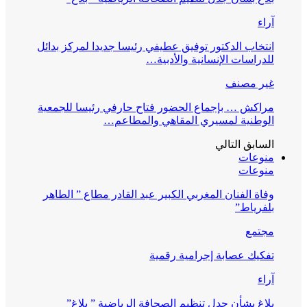
آراء
انتخاب الدكتور توفيق عطيفي رئيسا جديدا لمركز بدائل
للدراسات الإنسانية والأدبية…
غير مصنف
مراكش … بإجماع الحضور فتاح حارفي رئيسا للجمعية
الوطنية لمسيري المقاهي والمطاعم…
السابق
التالي
منوعات
منوعات
وفاة الفنان المغربي الكبير عبد القادر مطاع ” الطاهر
بلفرياط”
مجتمع
تفكيك عصابة إجرامية رقمية
آراء
بلاغ بشأن جدل تنظيم الصحافة الرياضية ” بلاغ”