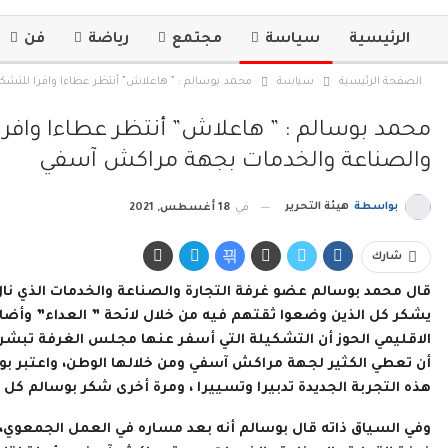
الرئيسية
سياسة
مجتمع
رياضة
فن
الصفحة الرئيسية
سياسة
محمد بوسالم : ” هاعلاش” أنتظر عطاءا وافرا للتش
محمد بوسالم : ” هاعلاش” أنتظر عطاءا وافرا
والصناعة والخدمات بجهة مراكش آسفي
بواسطة
هيئة التحرير
في
18 أغسطس, 2021
شارك
قال محمد بوسالم عضو غرفة التجارة والصناعة والخدمات الذي نا
يشكر كل الذين وضعوا ثقتهم فيه من خلال لائحة ” العداء” وأ
الاقليمي الحوز أن التشكيلة التي أسفر عنها مجلس الغرفة تبشر با
أن تعطي الكثير لجهة مراكش آسفي ومن خلالها الوطن، واعتبر بوس
هذه التجربة الجديدة تدبيرا وتسييرا ، ومرة أخرى شكر بوسالم كل م
وفي السياق ذاته قال بوسالم أنه بعد مساره في العمل الجمعوي، و