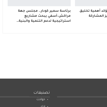
ؤكد أهمية تخليق
برئاسة سمير كودار.. مجلس جهة
202 وتعزيز المشاركة
مراكش–آسفي يبحث مشاريع
استراتيجية لدعم التنمية والبنية…
تصنيفات
حوادث
اراء