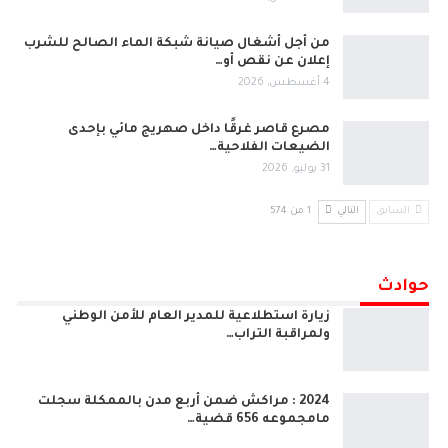
من أجل أشغال صيانة شبكة الماء الصالح للشرب
إعلان عن نقص أو…
4 أغسطس, 2026
مصرع قاصر غرقًا داخل صهريج مائي بإحدى
الضيعات الفلاحية…
31 يوليو, 2026
السابق
التالي
1 من 574
حوادث
زيارة استطلاعية للمدير العام للأمن الوطني
ولمراقبة التراب…
2024 : مراكش ضمن أربع مدن بالممكلة سجلت
مامجموعه 656 قضية…