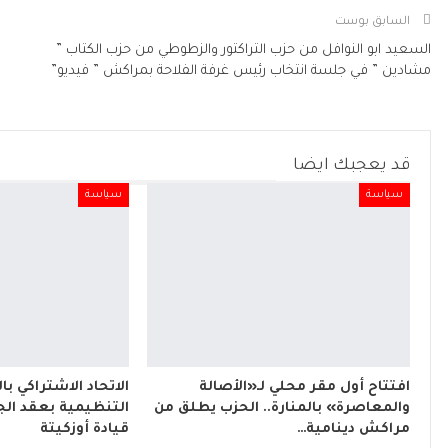
السابق بوست
السعيد ابو النوافل من حزب التراكتور والزطوطي من حزب الكتاب ”
مشادين ” في جلسة انتخاب رئيس غرفة الفلاحة بمراكش ” فيديو”
قد يعجبك ايضا
سياسة
سياسة
افتتاح أول مقر محلي لـ«الأصالة
الاتحاد الاشتراكي با
والمعاصرة» بالمنارة.. الحزب يطلق من
التنظيمية بعقد الج
مراكش دينامية…
قيادة أوزكيتة