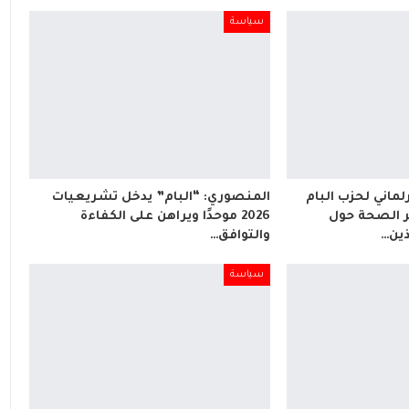
سياسة
لماني لحزب البام
المنصوري: “البام” يدخل تشريعيات
 الصحة حول
2026 موحدًا ويراهن على الكفاءة
ذين…
والتوافق…
سياسة