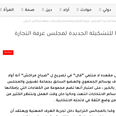
دولي
حوادث
آراء
دين
صحة
المرأة
كيلة الجديدة لمجلس غرفة التجارة والصناعة والخدمات بجهة مراكش آسفي
 للتشكيلة الجديدة لمجلس غرفة التجارة
سياسة
ل مقعده لا منتمي “قال” في تصريح ل “صباح مراكش” أنه أولا
ضاف بوسالم الجمعوي والعضو السابق بجماعة تغدوين والمجلس
لخير ، على اعتبار أنها تضم مجموعة من الكفاءات التي بإمكانها
الم الانتخابات انتهت وحاليا حان وقت العمل وننتظر الكثير من
ن وضع الثقة في لائحته الانتخابية .
كدا بالمجالس الترابية دخل تجربة الغرف المهنية ويعتقد أن