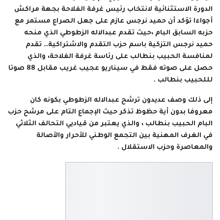
الدورة الاستثنائية لانتخاب رئيس غرفة الفلاحة بجهة مراكش
أجواءا تؤكد أن حميد نرجس عازم على جعل الصراع مستمر مع
حزبه السابق البام ،حيث تقدم عبدالاله الزطوطي الذي منحه
حميد نرجس التزكية باسم حزب التقدم والاشتراكية… تقدم
لمنافسة الحبيب بنطالب على رئاسة غرفة الفلاحة، والذي
حصل على صوته فقط في سيناريو عجيب غريب مقابل 88 صوتا
لللحبيب بنطالب .
إلى ذلك وصف عديدون ترشح عبدالاله الزطوطي بكونه كان
معروفا بدون أية حظوظ تذكر حيث الإجماع التام على مرشح حزب
البام الحبيب بنطالب ، والذي يعتبر من قياديي التحالف الثلاثي
في الغرف المهنية بين التجمع الوطني للأحرار والأصالة
والمعاصرة وحزب الاستقلال .