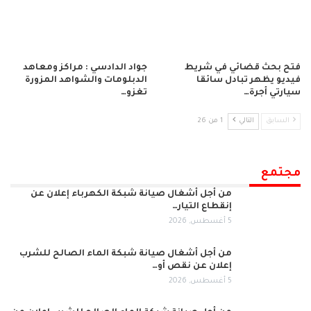
فتح بحث قضائي في شريط
جواد الدادسي : مراكز ومعاهد
فيديو يظهر تبادل سائقا
الدبلومات والشواهد المزورة
سيارتي أجرة…
تغزو…
السابق
التالي
1 من 26
مجتمع
من أجل أشغال صيانة شبكة الكهرباء إعلان عن
إنقطاع التيار…
5 أغسطس, 2026
من أجل أشغال صيانة شبكة الماء الصالح للشرب
إعلان عن نقص أو…
5 أغسطس, 2026