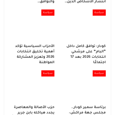
انتشار الاشخاص الذين…
والتوافق…
سياسة
سياسة
كودار: توافق كامل داخل
الأحزاب السياسية تؤكد
“البام” على مرشحي
أهمية تخليق انتخابات
انتخابات 2026 بعد 17
2026 وتعزيز المشاركة
اجتماعًا
المواطنة
سياسة
سياسة
برئاسة سمير كودار..
حزب الأصالة والمعاصرة
مجلس جهة مراكش–
يجدد هياكله بابن جرير