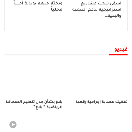
آسفي يبحث مشاريع
ويختار منعم بويدية أميناً
استراتيجية لدعم التنمية
محلياً
والبنية…
فيديو
تفكيك عصابة إجرامية رقمية
بلاغ بشأن جدل تنظيم الصحافة
الرياضية ” بلاغ”