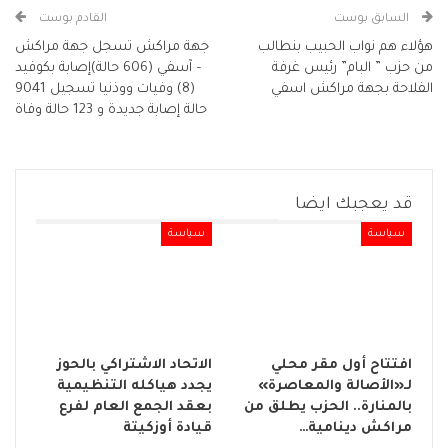
السابق بوست
القادم بوست
هؤلاء هم نواب الحبيب بنطالب
جهة مراكش تسجل جهة مراكش
من حزب ” البام” رئيس غرفة
– آسفي (606 حالة)إصابة بكوفيد
الفلاحة بجهة مراكش اسفي
(8) وفيات ووذنيا تسجيل 9041
حالة إصابة جديدة و 123 حالة وفاة
قد يعجبك ايضا
سياسة
سياسة
افتتاح أول مقر محلي
الاتحاد الاشتراكي بالحوز
لـ«الأصالة والمعاصرة»
يجدد هياكله التنظيمية
بالمنارة.. الحزب يطلق من
بعقد الجمع العام لفرع
مراكش دينامية…
قيادة أوزكيتة