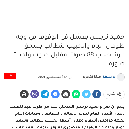
حميد نرجس يفشل في الوقوف في وجه
طوفان البام والحبيب بنطالب يسحق
مرشحه ب 88 صوت مقابل صوت واحد ”
صورة “
سياسة
بواسطة
هيئة التحرير
في
17 أغسطس, 2021
شارك
يبدو أن صراع حميد نرجس المتخلى عنه من طرف عبداللطيف
وهبي الأمين العام لحزب الأصالة والمعاصرة وقيادات البام
بجهة مراكش آسفي، وعلى رأسها الحبيب بنطالب وسمير
كودار وفاطمة الزهراء المنصوري لم ولن تتوقف، فقد عاشت