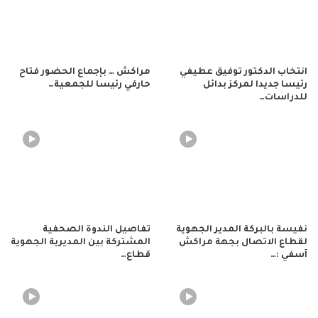
انتخاب الدكتور توفيق عطيفي
مراكش … بإجماع الحضور فتاح
رئيسا جديدا لمركز بدائل
حارفي رئيسا للجمعية…
للدراسات…
نفيسة بالبركة المدير الجهوية
تفاصيل الندوة الصحفية
لقطاع الاتصال بجهة مراكش
المشتركة بين المديرية الجهوية
آسفي :…
قطاع…