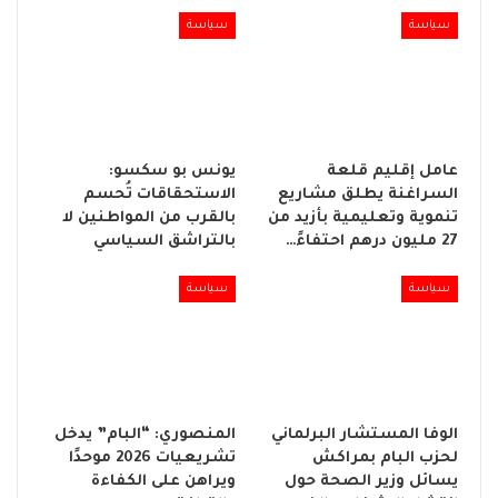
سياسة
سياسة
عامل إقليم قلعة
يونس بو سكسو:
السراغنة يطلق مشاريع
الاستحقاقات تُحسم
تنموية وتعليمية بأزيد من
بالقرب من المواطنين لا
27 مليون درهم احتفاءً…
بالتراشق السياسي
سياسة
سياسة
الوفا المستشار البرلماني
المنصوري: “البام” يدخل
لحزب البام بمراكش
تشريعيات 2026 موحدًا
يسائل وزير الصحة حول
ويراهن على الكفاءة