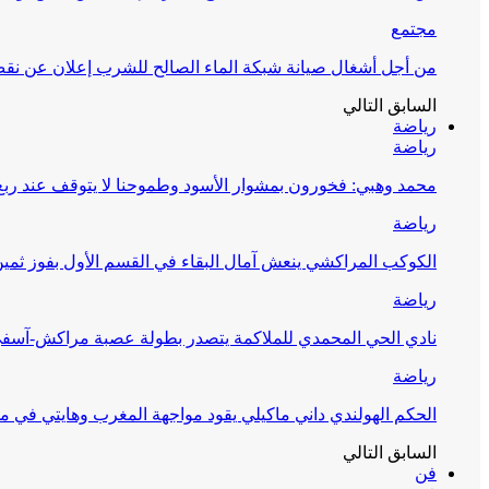
مجتمع
من أجل أشغال صيانة شبكة الماء الصالح للشرب إعلان عن نقص 
السابق
التالي
رياضة
رياضة
محمد وهبي: فخورون بمشوار الأسود وطموحنا لا يتوقف عند ربع 
رياضة
الكوكب المراكشي ينعش آمال البقاء في القسم الأول بفوز ثمين
رياضة
نادي الحي المحمدي للملاكمة يتصدر بطولة عصبة مراكش-آسف
رياضة
الحكم الهولندي داني ماكيلي يقود مواجهة المغرب وهايتي في مونديا
السابق
التالي
فن