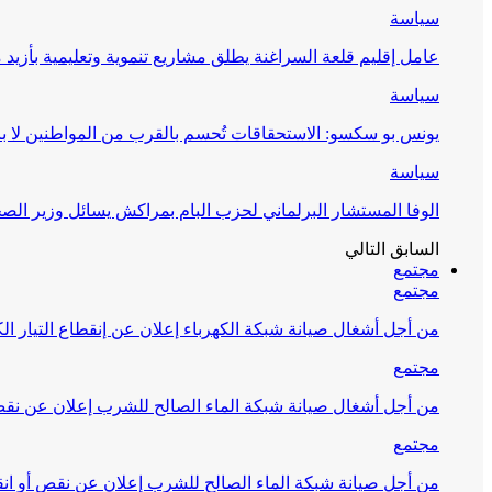
سياسة
عامل إقليم قلعة السراغنة يطلق مشاريع تنموية وتعليمية بأزيد من 27 مليون درهم احتف
سياسة
يونس بو سكسو: الاستحقاقات تُحسم بالقرب من المواطنين لا ب
سياسة
الوفا المستشار البرلماني لحزب البام بمراكش يسائل وزير ال
السابق
التالي
مجتمع
مجتمع
من أجل أشغال صيانة شبكة الكهرباء إعلان عن إنقطاع التيار الك
مجتمع
من أجل أشغال صيانة شبكة الماء الصالح للشرب إعلان عن نقص 
مجتمع
من أجل صيانة شبكة الماء الصالح للشرب إعلان عن نقص أو انق