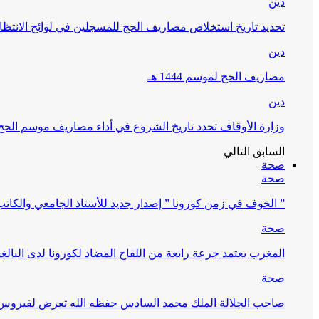
دين
تحديد تاريخ استخلاص مصاريف الحج للمسجلين في لوائح الانتظار (
دين
مصاريف الحج لموسم 1444 هـ
دين
وزارة الأوقاف تحدد تاريخ الشروع في أداء مصاريف موسم الحج لـ 4
السابق
التالي
صحة
صحة
” الخوف في زمن كورونا ” إصدار جديد للأستاذ الجامعي والكات
صحة
المغرب يعتمد جرعة رابعة من اللقاح المضاد لكورونا لدى البالغين 60 سنة فما فوق أو 
صحة
صاحب الجلالة الملك محمد السادس حفظه الله تعرض لفيروس كورونا ا