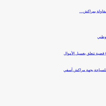
ب مقاولة بمراكش…
لوطني
 للسياحة بجهة مراكش آسفي