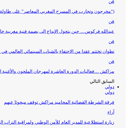
فن
(“مخرجون وتجارب في المسرح المغربي المعاصر” على طاولة 
فن
عبدالله فركوس… حين يتحول الإبداع إلى بصمة فنية مغربية خا
فن
تطوان تختتم عقدا من الاحتفاء بالشباب السينمائي العالمي في
فن
مراكش …فعاليات الدورة العاشرة لمهرجان الملحون والأغنية ا
السابق
التالي
دولي
دولي
فرقة الشرطة القضائية المحاميد مراكش توقف مبحوثا عنهم
آراء
زيارة استطلاعية للمدير العام للأمن الوطني ولمراقبة التراب ا