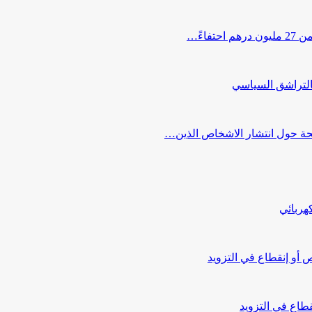
اءً…
التراشق السياسي
صحة حول انتشار الاشخاص الذين…
هربائي
أو إنقطاع في التزويد
طاع في التزويد