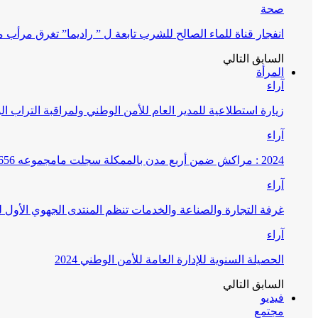
صحة
انفجار قناة للماء الصالح للشرب تابعة ل ” راديما” تغرق مرأ
السابق
التالي
المرأة
آراء
زيارة استطلاعية للمدير العام للأمن الوطني ولمراقبة التراب ا
آراء
2024 : مراكش ضمن أربع مدن بالممكلة سجلت مامجموعه 656 قضية تتعلق بغسيل الأموال
آراء
غرفة التجارة والصناعة والخدمات تنظم المنتدى الجهوي الأول
آراء
الحصيلة السنوية للإدارة العامة للأمن الوطني 2024
السابق
التالي
فيديو
مجتمع