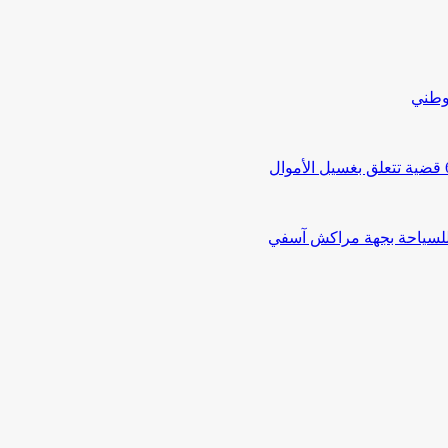
لوطني
 للسياحة بجهة مراكش آسفي