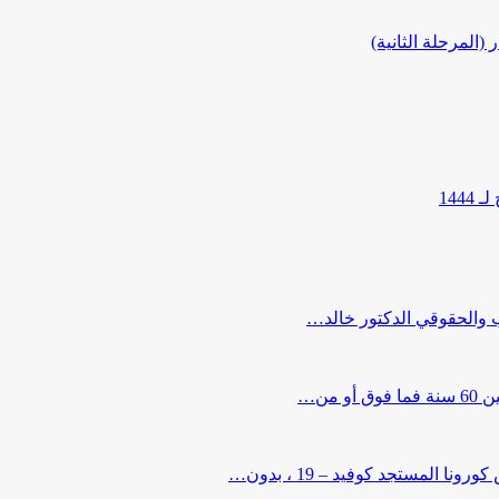
المرحلة الثانية)
144
ب والحقوقي الدكتور خالد…
من…
لمستجد كوفيد – 19 ، بدون…